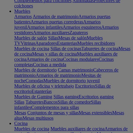
Complementos para colchones
Almohadas
Protectores de
colchones
Muebles
Armarios
Armarios de matrimonio
Armarios puertas
batientes
Armarios puertas correderas
Armarios
juvenil
Armarios infantiles
Armarios esquineros
Armarios
vestidores
Armarios auxiliares
Zapateros
Muebles de salón
Sillas
Mesas de salón
Muebles
TV
Vitrinas
Aparadores
Estanterias
Muebles recibidores
Muebles de cocina
Sillas de cocinas
Taburetes de cocina
Mesas
de cocina
Mesas y sillas de cocina
Muebles auxiliares de
cocina
Armarios de cocina
Cocinas modulares
Cocinas
completas
Cocinas a medida
Muebles de dormitorio
Camas matrimonio
Cabeceros de
matrimonio
Armarios de matrimonio
Mesitas de
noche
Comodas
Muebles de dormitorio juvenil
Muebles de oficina y teletrabajo
Escritorios
Sillas de
escritorio
Estanterías
Muebles de Gaming
Sillas gaming
Escritorios gaming
Sillas
Taburetes
Bancos
Sillas de comedor
Sillas
infantiles
Complementos para sillas
Mesas
Conjuntos de mesas y sillas
Mesas extensibles
Mesas
altas
Mesas multiusos
Cocina
Muebles de cocina
Muebles auxiliares de cocina
Armarios de