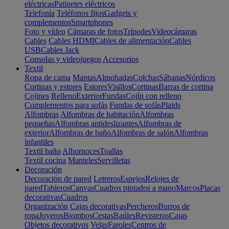
eléctricas
Patinetes eléctricos
Telefonía
Teléfonos fijos
Gadgets y
complementos
Smartphones
Foto y vídeo
Cámaras de fotos
Trípodes
Videocámaras
Cables
Cables HDMI
Cables de alimentación
Cables
USB
Cables Jack
Consolas y videojuegos
Accesorios
Textil
Ropa de cama
Mantas
Almohadas
Colchas
Sábanas
Nórdicos
Cortinas y estores
Estores
Visillos
Cortinas
Barras de cortina
Cojines
Relleno
Exterior
Fundas
Cojín con relleno
Complementos para sofás
Fundas de sofás
Plaids
Alfombras
Alfombras de habitación
Alfombras
pequeñas
Alfombras antideslizantes
Alfombras de
exterior
Alfombras de baño
Alfombras de salón
Alfombras
infantiles
Textil baño
Albornoces
Toallas
Textil cocina
Manteles
Servilletas
Decoración
Decoración de pared
Letreros
Espejos
Relojes de
pared
Tableros
Canvas
Cuadros pintados a mano
Marcos
Placas
decorativas
Cuadros
Organización
Cajas decorativas
Percheros
Burros de
ropa
Joyeros
Biombos
Cestas
Baúles
Revisteros
Cajas
Objetos decorativos
Velas
Faroles
Centros de