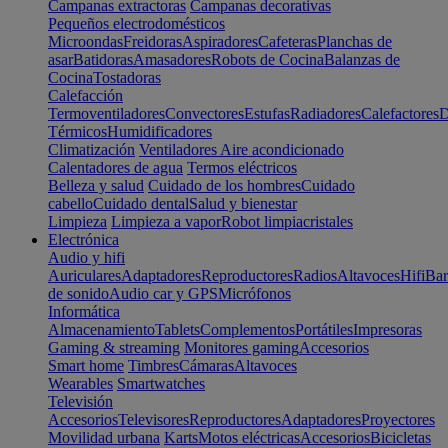
Campanas extractoras
Campanas decorativas
Pequeños electrodomésticos
Microondas
Freidoras
Aspiradores
Cafeteras
Planchas de
asar
Batidoras
Amasadores
Robots de Cocina
Balanzas de
Cocina
Tostadoras
Calefacción
Termoventiladores
Convectores
Estufas
Radiadores
Calefactores
D
Térmicos
Humidificadores
Climatización
Ventiladores
Aire acondicionado
Calentadores de agua
Termos eléctricos
Belleza y salud
Cuidado de los hombres
Cuidado
cabello
Cuidado dental
Salud y bienestar
Limpieza
Limpieza a vapor
Robot limpiacristales
Electrónica
Audio y hifi
Auriculares
Adaptadores
Reproductores
Radios
Altavoces
Hifi
Bar
de sonido
Audio car y GPS
Micrófonos
Informática
Almacenamiento
Tablets
Complementos
Portátiles
Impresoras
Gaming & streaming
Monitores gaming
Accesorios
Smart home
Timbres
Cámaras
Altavoces
Wearables
Smartwatches
Televisión
Accesorios
Televisores
Reproductores
Adaptadores
Proyectores
Movilidad urbana
Karts
Motos eléctricas
Accesorios
Bicicletas