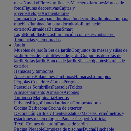
mesa
Navidad
Flores artificiales
Maceteros
Jarrones
Marcos de
fotos
Figuras decorativas
Cajitas y
joyeros
Relojes
Ambientadores
Iluminación
Lámparas
Iluminación decorativa
Iluminación para
muebles
Iluminación para dormitorio
Iluminación
exterior
Guirnaldas
Balizas
Smart
Light
Bombillas
Focos
Iluminación con rieles
Cintas Led
Tendencias y temporadas
Jardín
Muebles de jardín
Set de jardín
Conjuntos de mesas y sillas de
jardín
Sillas de jardín
Mesas de jardín
Conjuntos de sofás de
jardín
Sofás jardín
Bancos de jardín
Sillas colgantes
Estufas de
exterior
Hamacas y tumbonas
Accesorios
Balancines
Tumbonas
Hamacas
Columpios
Pérgolas
Cenadores
Carpas
Pérgolas
Parasoles
Sombrillas
Parasoles
Toldos
Almacenamiento
Armarios
Arcones
Jardinería
Maquinaria
Huertos
Urbanos
Riego
Plantas
Jardineras
Compostadores
Cocina
Barbacoas
Cocina de exterior
Decoración
Grifos y fuentes
Estatuas
Macetas
Termómetros y
estaciones metereológicas
Paneles
Cesped Artificial
Textil
Cojines de jardín
Fundas de jardín
Piscina
Plegable
Limpieza de piscinas
Ducha
Hinchable