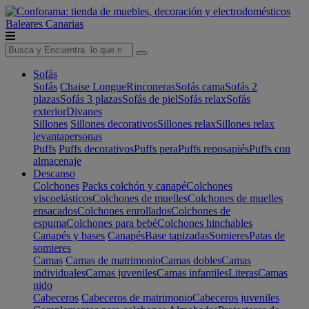
Baleares
Canarias
Sofás
Sofás
Chaise Longue
Rinconeras
Sofás cama
Sofás 2
plazas
Sofás 3 plazas
Sofás de piel
Sofás relax
Sofás
exterior
Divanes
Sillones
Sillones decorativos
Sillones relax
Sillones relax
levantapersonas
Puffs
Puffs decorativos
Puffs pera
Puffs reposapiés
Puffs con
almacenaje
Descanso
Colchones
Packs colchón y canapé
Colchones
viscoelásticos
Colchones de muelles
Colchones de muelles
ensacados
Colchones enrollados
Colchones de
espuma
Colchones para bebé
Colchones hinchables
Canapés y bases
Canapés
Base tapizadas
Somieres
Patas de
somieres
Camas
Camas de matrimonio
Camas dobles
Camas
individuales
Camas juveniles
Camas infantiles
Literas
Camas
nido
Cabeceros
Cabeceros de matrimonio
Cabeceros juveniles