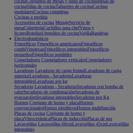
cocina
Conjuntos de mesas y sillas de cocina
Mesas de
cocina
Sillas de cocina
Taburetes de cocina
Cocinas
modulares
Cocinas completas
Cocinas a medida
Accesorios de cocina
Menaje
Servicio de
mesa
Cubertería
Cuchillos para chef
Vinos y
licores
Botellas
Utensilios de cocina
Vajilla
Bandejas
Electrodomésticos
Frigoríficos
Frigoríficos americanos
Frigoríficos
combi
Vinotecas
Frigoríficos integrables
Frigoríficos
pequeños
Frigoríficos portátiles
Congeladores
Congeladores verticales
Congeladores
horizontales
Lavadoras
Lavadoras de carga frontal
Lavadoras de carga
superior
Lavadoras - Secadoras
Lavadoras
integrables
Lavadoras por kg
Secadoras
Lavadoras - Secadoras
Secadoras con bomba de
calor
Secadoras de condensación
Secadoras de
evacuación
Secadoras integrables
Secadoras por Kg
Hornos
Conjunto de horno y placa
Hornos
convencionales
Hornos pirolíticos
Hornos multifunción
Placas de cocina
Conjunto de horno y
placa
Vitrocerámica
Placas de inducción
Placas de gas
Lavavajillas
Lavavajillas 60cm
Lavavajillas 45cm
Lavavajillas
integrables