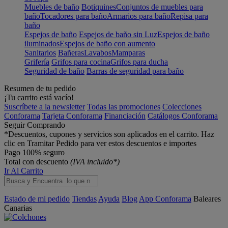
Muebles de baño
Botiquines
Conjuntos de muebles para
baño
Tocadores para baño
Armarios para baño
Repisa para
baño
Espejos de baño
Espejos de baño sin Luz
Espejos de baño
iluminados
Espejos de baño con aumento
Sanitarios
Bañeras
Lavabos
Mamparas
Grifería
Grifos para cocina
Grifos para ducha
Seguridad de baño
Barras de seguridad para baño
Resumen de tu pedido
¡Tu carrito está vacío!
Suscríbete a la newsletter
Todas las promociones
Colecciones
Conforama
Tarjeta Conforama
Financiación
Catálogos Conforama
Seguir Comprando
*Descuentos, cupones y servicios son aplicados en el carrito. Haz
clic en Tramitar Pedido para ver estos descuentos e importes
Pago 100% seguro
Total con descuento
(IVA incluido*)
Ir Al Carrito
Estado de mi pedido
Tiendas
Ayuda
Blog
App Conforama
Baleares
Canarias