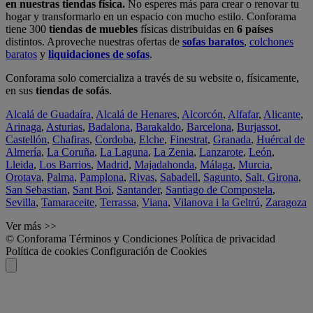
en nuestras tiendas física.
No esperes más para crear o renovar tu
hogar y transformarlo en un espacio con mucho estilo. Conforama
tiene 300
tiendas de muebles
físicas distribuidas en
6 países
distintos. Aproveche nuestras ofertas de
sofas baratos
,
colchones
baratos
y
liquidaciones de sofas
.
Conforama solo comercializa a través de su website o, físicamente,
en sus
tiendas de sofás
.
Alcalá de Guadaíra
,
Alcalá de Henares
,
Alcorcón
,
Alfafar
,
Alicante
,
Arinaga
,
Asturias
,
Badalona
,
Barakaldo
,
Barcelona
,
Burjassot
,
Castellón
,
Chafiras
,
Cordoba
,
Elche
,
Finestrat
,
Granada
,
Huércal de
Almería
,
La Coruña
,
La Laguna
,
La Zenia
,
Lanzarote
,
León
,
Lleida
,
Los Barrios
,
Madrid
,
Majadahonda
,
Málaga
,
Murcia
,
Orotava
,
Palma
,
Pamplona
,
Rivas
,
Sabadell
,
Sagunto
,
Salt, Girona
,
San Sebastian
,
Sant Boi
,
Santander
,
Santiago de Compostela
,
Sevilla
,
Tamaraceite
,
Terrassa
,
Viana
,
Vilanova i la Geltrú
,
Zaragoza
Ver más >>
© Conforama
Términos y Condiciones
Política de privacidad
Política de cookies
Configuración de Cookies