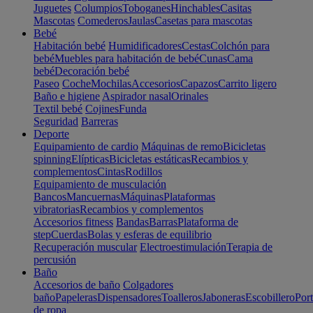
Juguetes
Columpios
Toboganes
Hinchables
Casitas
Mascotas
Comederos
Jaulas
Casetas para mascotas
Bebé
Habitación bebé
Humidificadores
Cestas
Colchón para
bebé
Muebles para habitación de bebé
Cunas
Cama
bebé
Decoración bebé
Paseo
Coche
Mochilas
Accesorios
Capazos
Carrito ligero
Baño e higiene
Aspirador nasal
Orinales
Textil bebé
Cojines
Funda
Seguridad
Barreras
Deporte
Equipamiento de cardio
Máquinas de remo
Bicicletas
spinning
Elípticas
Bicicletas estáticas
Recambios y
complementos
Cintas
Rodillos
Equipamiento de musculación
Bancos
Mancuernas
Máquinas
Plataformas
vibratorias
Recambios y complementos
Accesorios fitness
Bandas
Barras
Plataforma de
step
Cuerdas
Bolas y esferas de equilibrio
Recuperación muscular
Electroestimulación
Terapia de
percusión
Baño
Accesorios de baño
Colgadores
baño
Papeleras
Dispensadores
Toalleros
Jaboneras
Escobillero
Port
de ropa