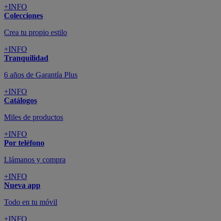
+INFO
Colecciones
Crea tu propio estilo
+INFO
Tranquilidad
6 años de Garantía Plus
+INFO
Catálogos
Miles de productos
+INFO
Por teléfono
Llámanos y compra
+INFO
Nueva app
Todo en tu móvil
+INFO