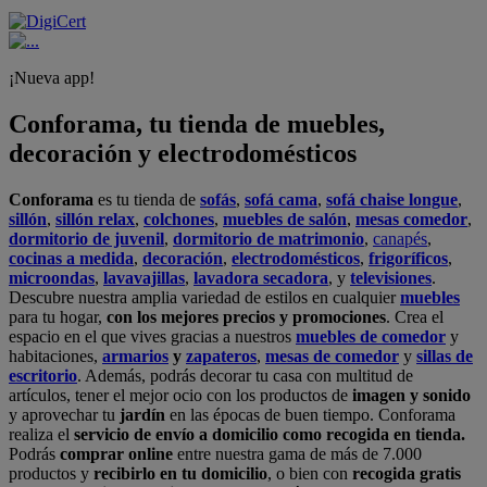
¡Nueva app!
Conforama, tu tienda de muebles,
decoración y electrodomésticos
Conforama
es tu tienda de
sofás
,
sofá cama
,
sofá chaise longue
,
sillón
,
sillón relax
,
colchones
,
muebles de salón
,
mesas comedor
,
dormitorio de juvenil
,
dormitorio de matrimonio
,
canapés
,
cocinas a medida
,
decoración
,
electrodomésticos
,
frigoríficos
,
microondas
,
lavavajillas
,
lavadora secadora
, y
televisiones
.
Descubre nuestra amplia variedad de estilos en cualquier
muebles
para tu hogar,
con los mejores precios y promociones
. Crea el
espacio en el que vives gracias a nuestros
muebles de comedor
y
habitaciones,
armarios
y
zapateros
,
mesas de comedor
y
sillas de
escritorio
. Además, podrás decorar tu casa con multitud de
artículos, tener el mejor ocio con los productos de
imagen y sonido
y aprovechar tu
jardín
en las épocas de buen tiempo. Conforama
realiza el
servicio de envío a domicilio como recogida en tienda.
Podrás
comprar online
entre nuestra gama de más de 7.000
productos y
recibirlo en tu domicilio
, o bien con
recogida gratis