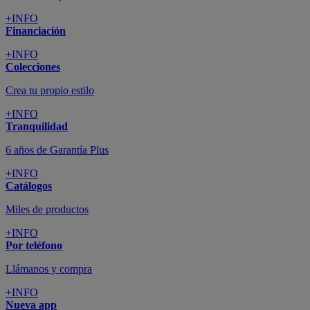
+INFO
Financiación
+INFO
Colecciones
Crea tu propio estilo
+INFO
Tranquilidad
6 años de Garantía Plus
+INFO
Catálogos
Miles de productos
+INFO
Por teléfono
Llámanos y compra
+INFO
Nueva app