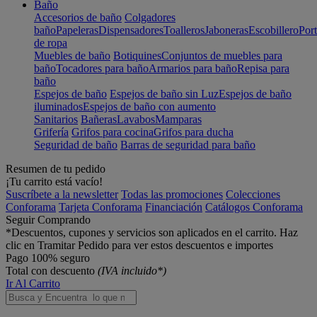
Baño
Accesorios de baño
Colgadores
baño
Papeleras
Dispensadores
Toalleros
Jaboneras
Escobillero
Port
de ropa
Muebles de baño
Botiquines
Conjuntos de muebles para
baño
Tocadores para baño
Armarios para baño
Repisa para
baño
Espejos de baño
Espejos de baño sin Luz
Espejos de baño
iluminados
Espejos de baño con aumento
Sanitarios
Bañeras
Lavabos
Mamparas
Grifería
Grifos para cocina
Grifos para ducha
Seguridad de baño
Barras de seguridad para baño
Resumen de tu pedido
¡Tu carrito está vacío!
Suscríbete a la newsletter
Todas las promociones
Colecciones
Conforama
Tarjeta Conforama
Financiación
Catálogos Conforama
Seguir Comprando
*Descuentos, cupones y servicios son aplicados en el carrito. Haz
clic en Tramitar Pedido para ver estos descuentos e importes
Pago 100% seguro
Total con descuento
(IVA incluido*)
Ir Al Carrito