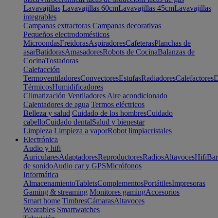
Lavavajillas
Lavavajillas 60cm
Lavavajillas 45cm
Lavavajillas
integrables
Campanas extractoras
Campanas decorativas
Pequeños electrodomésticos
Microondas
Freidoras
Aspiradores
Cafeteras
Planchas de
asar
Batidoras
Amasadores
Robots de Cocina
Balanzas de
Cocina
Tostadoras
Calefacción
Termoventiladores
Convectores
Estufas
Radiadores
Calefactores
D
Térmicos
Humidificadores
Climatización
Ventiladores
Aire acondicionado
Calentadores de agua
Termos eléctricos
Belleza y salud
Cuidado de los hombres
Cuidado
cabello
Cuidado dental
Salud y bienestar
Limpieza
Limpieza a vapor
Robot limpiacristales
Electrónica
Audio y hifi
Auriculares
Adaptadores
Reproductores
Radios
Altavoces
Hifi
Bar
de sonido
Audio car y GPS
Micrófonos
Informática
Almacenamiento
Tablets
Complementos
Portátiles
Impresoras
Gaming & streaming
Monitores gaming
Accesorios
Smart home
Timbres
Cámaras
Altavoces
Wearables
Smartwatches