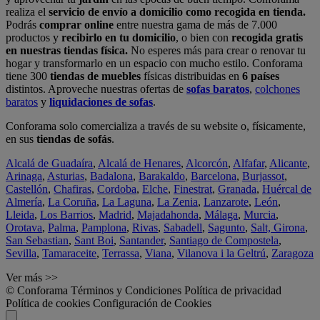
realiza el
servicio de envío a domicilio como recogida en tienda.
Podrás
comprar online
entre nuestra gama de más de 7.000
productos y
recibirlo en tu domicilio
, o bien con
recogida gratis
en nuestras tiendas física.
No esperes más para crear o renovar tu
hogar y transformarlo en un espacio con mucho estilo. Conforama
tiene 300
tiendas de muebles
físicas distribuidas en
6 países
distintos. Aproveche nuestras ofertas de
sofas baratos
,
colchones
baratos
y
liquidaciones de sofas
.
Conforama solo comercializa a través de su website o, físicamente,
en sus
tiendas de sofás
.
Alcalá de Guadaíra
,
Alcalá de Henares
,
Alcorcón
,
Alfafar
,
Alicante
,
Arinaga
,
Asturias
,
Badalona
,
Barakaldo
,
Barcelona
,
Burjassot
,
Castellón
,
Chafiras
,
Cordoba
,
Elche
,
Finestrat
,
Granada
,
Huércal de
Almería
,
La Coruña
,
La Laguna
,
La Zenia
,
Lanzarote
,
León
,
Lleida
,
Los Barrios
,
Madrid
,
Majadahonda
,
Málaga
,
Murcia
,
Orotava
,
Palma
,
Pamplona
,
Rivas
,
Sabadell
,
Sagunto
,
Salt, Girona
,
San Sebastian
,
Sant Boi
,
Santander
,
Santiago de Compostela
,
Sevilla
,
Tamaraceite
,
Terrassa
,
Viana
,
Vilanova i la Geltrú
,
Zaragoza
Ver más >>
© Conforama
Términos y Condiciones
Política de privacidad
Política de cookies
Configuración de Cookies