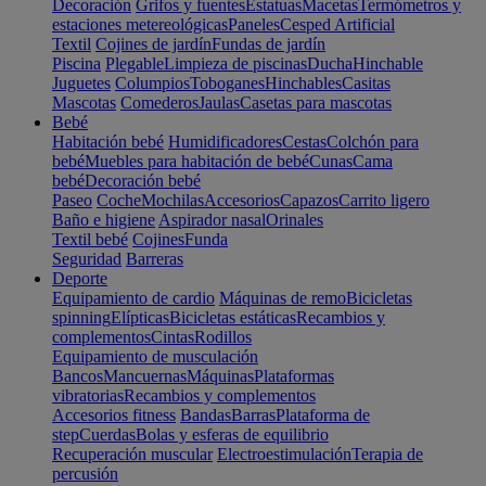
Decoración
Grifos y fuentes
Estatuas
Macetas
Termómetros y
estaciones metereológicas
Paneles
Cesped Artificial
Textil
Cojines de jardín
Fundas de jardín
Piscina
Plegable
Limpieza de piscinas
Ducha
Hinchable
Juguetes
Columpios
Toboganes
Hinchables
Casitas
Mascotas
Comederos
Jaulas
Casetas para mascotas
Bebé
Habitación bebé
Humidificadores
Cestas
Colchón para
bebé
Muebles para habitación de bebé
Cunas
Cama
bebé
Decoración bebé
Paseo
Coche
Mochilas
Accesorios
Capazos
Carrito ligero
Baño e higiene
Aspirador nasal
Orinales
Textil bebé
Cojines
Funda
Seguridad
Barreras
Deporte
Equipamiento de cardio
Máquinas de remo
Bicicletas
spinning
Elípticas
Bicicletas estáticas
Recambios y
complementos
Cintas
Rodillos
Equipamiento de musculación
Bancos
Mancuernas
Máquinas
Plataformas
vibratorias
Recambios y complementos
Accesorios fitness
Bandas
Barras
Plataforma de
step
Cuerdas
Bolas y esferas de equilibrio
Recuperación muscular
Electroestimulación
Terapia de
percusión