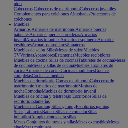
nido
Cabeceros
Cabeceros de matrimonio
Cabeceros juveniles
Complementos para colchones
Almohadas
Protectores de
colchones
Muebles
Armarios
Armarios de matrimonio
Armarios puertas
batientes
Armarios puertas correderas
Armarios
juvenil
Armarios infantiles
Armarios esquineros
Armarios
vestidores
Armarios auxiliares
Zapateros
Muebles de salón
Sillas
Mesas de salón
Muebles
TV
Vitrinas
Aparadores
Estanterias
Muebles recibidores
Muebles de cocina
Sillas de cocinas
Taburetes de cocina
Mesas
de cocina
Mesas y sillas de cocina
Muebles auxiliares de
cocina
Armarios de cocina
Cocinas modulares
Cocinas
completas
Cocinas a medida
Muebles de dormitorio
Camas matrimonio
Cabeceros de
matrimonio
Armarios de matrimonio
Mesitas de
noche
Comodas
Muebles de dormitorio juvenil
Muebles de oficina y teletrabajo
Escritorios
Sillas de
escritorio
Estanterías
Muebles de Gaming
Sillas gaming
Escritorios gaming
Sillas
Taburetes
Bancos
Sillas de comedor
Sillas
infantiles
Complementos para sillas
Mesas
Conjuntos de mesas y sillas
Mesas extensibles
Mesas
altas
Mesas multiusos