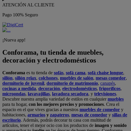
ATENCIÓN AL CLIENTE
Pago 100% Seguro
¡Nueva app!
Conforama, tu tienda de muebles,
decoración y electrodomésticos
Conforama
es tu tienda de
sofás
,
sofá cama
,
sofá chaise longue
,
sillón
,
sillón relax
,
colchones
,
muebles de salón
,
mesas comedor
,
dormitorio de juvenil
,
dormitorio de matrimonio
,
canapés
,
cocinas a medida
,
decoración
,
electrodomésticos
,
frigoríficos
,
microondas
,
lavavajillas
,
lavadora secadora
, y
televisiones
.
Descubre nuestra amplia variedad de estilos en cualquier
muebles
para tu hogar,
con los mejores precios y promociones
. Crea el
espacio en el que vives gracias a nuestros
muebles de comedor
y
habitaciones,
armarios
y
zapateros
,
mesas de comedor
y
sillas de
escritorio
. Además, podrás decorar tu casa con multitud de
artículos, tener el mejor ocio con los productos de
imagen y sonido
y aprovechar tu
jardín
en las épocas de buen tiempo. Conforama