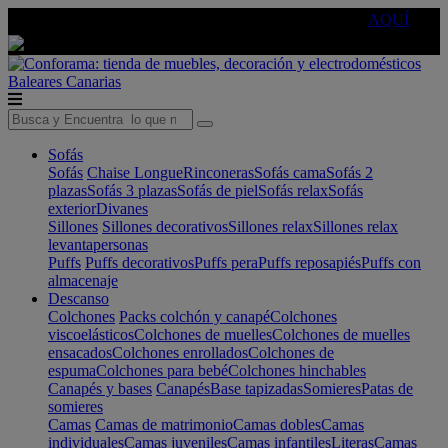
🔵Cambia tu electro con
-10% EXTRA
de descuento ☑️
AQUÍ
Baleares
Canarias
Sofás
Sofás
Chaise Longue
Rinconeras
Sofás cama
Sofás 2
plazas
Sofás 3 plazas
Sofás de piel
Sofás relax
Sofás
exterior
Divanes
Sillones
Sillones decorativos
Sillones relax
Sillones relax
levantapersonas
Puffs
Puffs decorativos
Puffs pera
Puffs reposapiés
Puffs con
almacenaje
Descanso
Colchones
Packs colchón y canapé
Colchones
viscoelásticos
Colchones de muelles
Colchones de muelles
ensacados
Colchones enrollados
Colchones de
espuma
Colchones para bebé
Colchones hinchables
Canapés y bases
Canapés
Base tapizadas
Somieres
Patas de
somieres
Camas
Camas de matrimonio
Camas dobles
Camas
individuales
Camas juveniles
Camas infantiles
Literas
Camas