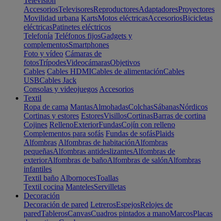
Televisión
Accesorios
Televisores
Reproductores
Adaptadores
Proyectores
Movilidad urbana
Karts
Motos eléctricas
Accesorios
Bicicletas
eléctricas
Patinetes eléctricos
Telefonía
Teléfonos fijos
Gadgets y
complementos
Smartphones
Foto y vídeo
Cámaras de
fotos
Trípodes
Videocámaras
Objetivos
Cables
Cables HDMI
Cables de alimentación
Cables
USB
Cables Jack
Consolas y videojuegos
Accesorios
Textil
Ropa de cama
Mantas
Almohadas
Colchas
Sábanas
Nórdicos
Cortinas y estores
Estores
Visillos
Cortinas
Barras de cortina
Cojines
Relleno
Exterior
Fundas
Cojín con relleno
Complementos para sofás
Fundas de sofás
Plaids
Alfombras
Alfombras de habitación
Alfombras
pequeñas
Alfombras antideslizantes
Alfombras de
exterior
Alfombras de baño
Alfombras de salón
Alfombras
infantiles
Textil baño
Albornoces
Toallas
Textil cocina
Manteles
Servilletas
Decoración
Decoración de pared
Letreros
Espejos
Relojes de
pared
Tableros
Canvas
Cuadros pintados a mano
Marcos
Placas