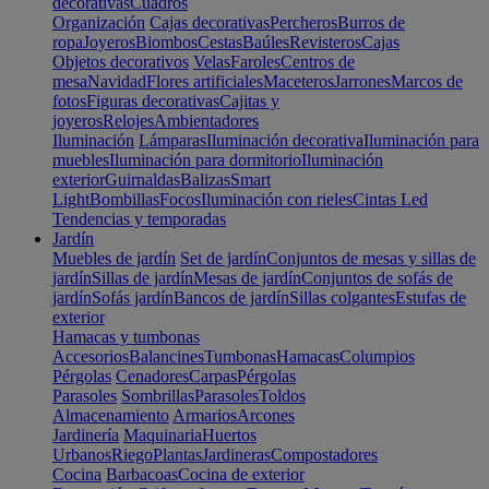
decorativas
Cuadros
Organización
Cajas decorativas
Percheros
Burros de
ropa
Joyeros
Biombos
Cestas
Baúles
Revisteros
Cajas
Objetos decorativos
Velas
Faroles
Centros de
mesa
Navidad
Flores artificiales
Maceteros
Jarrones
Marcos de
fotos
Figuras decorativas
Cajitas y
joyeros
Relojes
Ambientadores
Iluminación
Lámparas
Iluminación decorativa
Iluminación para
muebles
Iluminación para dormitorio
Iluminación
exterior
Guirnaldas
Balizas
Smart
Light
Bombillas
Focos
Iluminación con rieles
Cintas Led
Tendencias y temporadas
Jardín
Muebles de jardín
Set de jardín
Conjuntos de mesas y sillas de
jardín
Sillas de jardín
Mesas de jardín
Conjuntos de sofás de
jardín
Sofás jardín
Bancos de jardín
Sillas colgantes
Estufas de
exterior
Hamacas y tumbonas
Accesorios
Balancines
Tumbonas
Hamacas
Columpios
Pérgolas
Cenadores
Carpas
Pérgolas
Parasoles
Sombrillas
Parasoles
Toldos
Almacenamiento
Armarios
Arcones
Jardinería
Maquinaria
Huertos
Urbanos
Riego
Plantas
Jardineras
Compostadores
Cocina
Barbacoas
Cocina de exterior