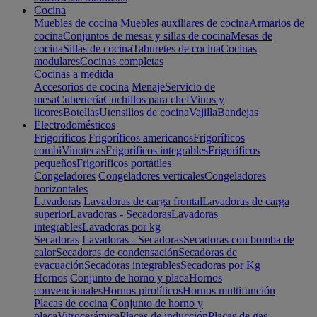
Cocina
Muebles de cocina
Muebles auxiliares de cocina
Armarios de
cocina
Conjuntos de mesas y sillas de cocina
Mesas de
cocina
Sillas de cocina
Taburetes de cocina
Cocinas
modulares
Cocinas completas
Cocinas a medida
Accesorios de cocina
Menaje
Servicio de
mesa
Cubertería
Cuchillos para chef
Vinos y
licores
Botellas
Utensilios de cocina
Vajilla
Bandejas
Electrodomésticos
Frigoríficos
Frigoríficos americanos
Frigoríficos
combi
Vinotecas
Frigoríficos integrables
Frigoríficos
pequeños
Frigoríficos portátiles
Congeladores
Congeladores verticales
Congeladores
horizontales
Lavadoras
Lavadoras de carga frontal
Lavadoras de carga
superior
Lavadoras - Secadoras
Lavadoras
integrables
Lavadoras por kg
Secadoras
Lavadoras - Secadoras
Secadoras con bomba de
calor
Secadoras de condensación
Secadoras de
evacuación
Secadoras integrables
Secadoras por Kg
Hornos
Conjunto de horno y placa
Hornos
convencionales
Hornos pirolíticos
Hornos multifunción
Placas de cocina
Conjunto de horno y
placa
Vitrocerámica
Placas de inducción
Placas de gas