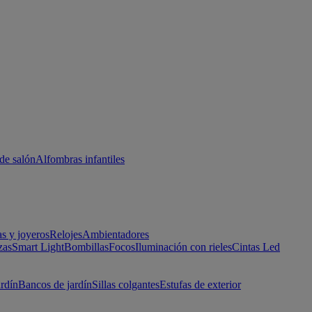
de salón
Alfombras infantiles
as y joyeros
Relojes
Ambientadores
zas
Smart Light
Bombillas
Focos
Iluminación con rieles
Cintas Led
ardín
Bancos de jardín
Sillas colgantes
Estufas de exterior