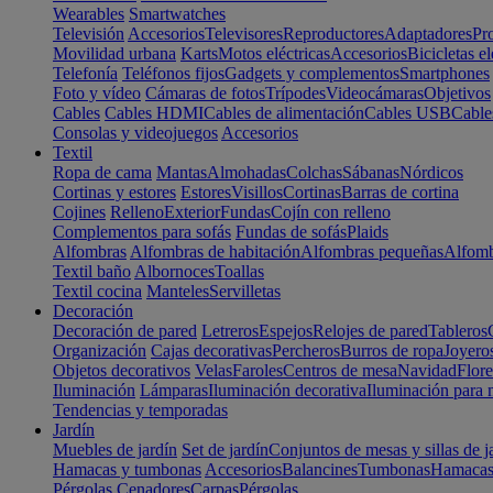
Wearables
Smartwatches
Televisión
Accesorios
Televisores
Reproductores
Adaptadores
Pr
Movilidad urbana
Karts
Motos eléctricas
Accesorios
Bicicletas el
Telefonía
Teléfonos fijos
Gadgets y complementos
Smartphones
Foto y vídeo
Cámaras de fotos
Trípodes
Videocámaras
Objetivos
Cables
Cables HDMI
Cables de alimentación
Cables USB
Cable
Consolas y videojuegos
Accesorios
Textil
Ropa de cama
Mantas
Almohadas
Colchas
Sábanas
Nórdicos
Cortinas y estores
Estores
Visillos
Cortinas
Barras de cortina
Cojines
Relleno
Exterior
Fundas
Cojín con relleno
Complementos para sofás
Fundas de sofás
Plaids
Alfombras
Alfombras de habitación
Alfombras pequeñas
Alfomb
Textil baño
Albornoces
Toallas
Textil cocina
Manteles
Servilletas
Decoración
Decoración de pared
Letreros
Espejos
Relojes de pared
Tableros
Organización
Cajas decorativas
Percheros
Burros de ropa
Joyero
Objetos decorativos
Velas
Faroles
Centros de mesa
Navidad
Flore
Iluminación
Lámparas
Iluminación decorativa
Iluminación para 
Tendencias y temporadas
Jardín
Muebles de jardín
Set de jardín
Conjuntos de mesas y sillas de j
Hamacas y tumbonas
Accesorios
Balancines
Tumbonas
Hamaca
Pérgolas
Cenadores
Carpas
Pérgolas