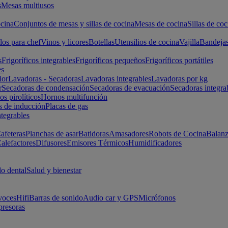
s
Mesas multiusos
cina
Conjuntos de mesas y sillas de cocina
Mesas de cocina
Sillas de coc
los para chef
Vinos y licores
Botellas
Utensilios de cocina
Vajilla
Bandeja
s
Frigoríficos integrables
Frigoríficos pequeños
Frigoríficos portátiles
es
ior
Lavadoras - Secadoras
Lavadoras integrables
Lavadoras por kg
r
Secadoras de condensación
Secadoras de evacuación
Secadoras integra
s pirolíticos
Hornos multifunción
s de inducción
Placas de gas
ntegrables
afeteras
Planchas de asar
Batidoras
Amasadores
Robots de Cocina
Balanz
alefactores
Difusores
Emisores Térmicos
Humidificadores
o dental
Salud y bienestar
voces
Hifi
Barras de sonido
Audio car y GPS
Micrófonos
presoras