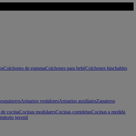
os
Colchones de espuma
Colchones para bebé
Colchones hinchables
esquineros
Armarios vestidores
Armarios auxiliares
Zapateros
 de cocina
Cocinas modulares
Cocinas completas
Cocinas a medida
mitorio juvenil