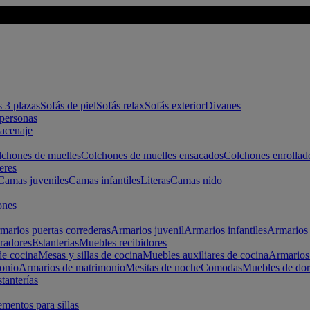
s 3 plazas
Sofás de piel
Sofás relax
Sofás exterior
Divanes
apersonas
macenaje
chones de muelles
Colchones de muelles ensacados
Colchones enrollad
eres
Camas juveniles
Camas infantiles
Literas
Camas nido
ones
marios puertas correderas
Armarios juvenil
Armarios infantiles
Armarios 
radores
Estanterias
Muebles recibidores
e cocina
Mesas y sillas de cocina
Muebles auxiliares de cocina
Armarios
onio
Armarios de matrimonio
Mesitas de noche
Comodas
Muebles de dor
tanterías
entos para sillas