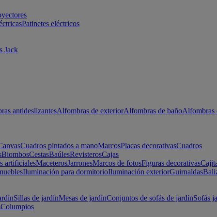
oyectores
éctricas
Patinetes eléctricos
s Jack
ras antideslizantes
Alfombras de exterior
Alfombras de baño
Alfombras 
Canvas
Cuadros pintados a mano
Marcos
Placas decorativas
Cuadros
s
Biombos
Cestas
Baúles
Revisteros
Cajas
s artificiales
Maceteros
Jarrones
Marcos de fotos
Figuras decorativas
Cajit
muebles
Iluminación para dormitorio
Iluminación exterior
Guirnaldas
Bali
ardín
Sillas de jardín
Mesas de jardín
Conjuntos de sofás de jardín
Sofás j
s
Columpios