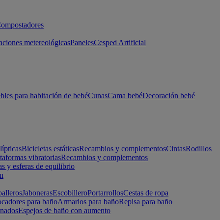
ompostadores
aciones metereológicas
Paneles
Cesped Artificial
les para habitación de bebé
Cunas
Cama bebé
Decoración bebé
lípticas
Bicicletas estáticas
Recambios y complementos
Cintas
Rodillos
taformas vibratorias
Recambios y complementos
s y esferas de equilibrio
ón
alleros
Jaboneras
Escobillero
Portarrollos
Cestas de ropa
cadores para baño
Armarios para baño
Repisa para baño
inados
Espejos de baño con aumento