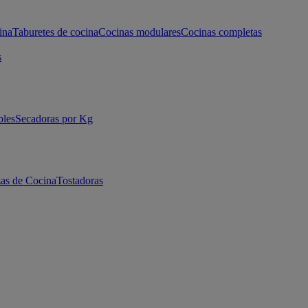
ina
Taburetes de cocina
Cocinas modulares
Cocinas completas
s
bles
Secadoras por Kg
as de Cocina
Tostadoras