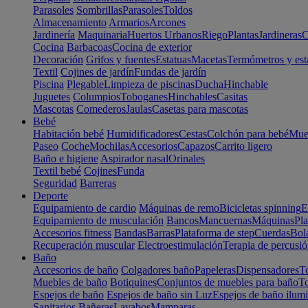
Parasoles
Sombrillas
Parasoles
Toldos
Almacenamiento
Armarios
Arcones
Jardinería
Maquinaria
Huertos Urbanos
Riego
Plantas
Jardineras
C
Cocina
Barbacoas
Cocina de exterior
Decoración
Grifos y fuentes
Estatuas
Macetas
Termómetros y est
Textil
Cojines de jardín
Fundas de jardín
Piscina
Plegable
Limpieza de piscinas
Ducha
Hinchable
Juguetes
Columpios
Toboganes
Hinchables
Casitas
Mascotas
Comederos
Jaulas
Casetas para mascotas
Bebé
Habitación bebé
Humidificadores
Cestas
Colchón para bebé
Mueb
Paseo
Coche
Mochilas
Accesorios
Capazos
Carrito ligero
Baño e higiene
Aspirador nasal
Orinales
Textil bebé
Cojines
Funda
Seguridad
Barreras
Deporte
Equipamiento de cardio
Máquinas de remo
Bicicletas spinning
E
Equipamiento de musculación
Bancos
Mancuernas
Máquinas
Pla
Accesorios fitness
Bandas
Barras
Plataforma de step
Cuerdas
Bola
Recuperación muscular
Electroestimulación
Terapia de percusi
Baño
Accesorios de baño
Colgadores baño
Papeleras
Dispensadores
To
Muebles de baño
Botiquines
Conjuntos de muebles para baño
To
Espejos de baño
Espejos de baño sin Luz
Espejos de baño ilum
Sanitarios
Bañeras
Lavabos
Mamparas