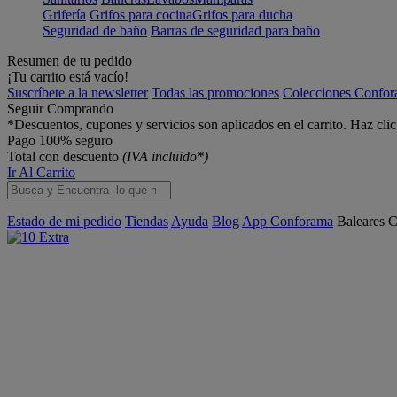
Grifería
Grifos para cocina
Grifos para ducha
Seguridad de baño
Barras de seguridad para baño
Resumen de tu pedido
¡Tu carrito está vacío!
Suscríbete a la newsletter
Todas las promociones
Colecciones Confo
Seguir Comprando
*Descuentos, cupones y servicios son aplicados en el carrito. Haz cli
Pago 100% seguro
Total con descuento
(IVA incluido*)
Ir Al Carrito
Estado de mi pedido
Tiendas
Ayuda
Blog
App Conforama
Baleares
C