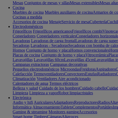
Mesas
Conjuntos de mesas y sillas
Mesas extensibles
Mesas alta
Cocina
Muebles de cocina
Muebles auxiliares de cocina
Armarios de co
Cocinas a medida
Accesorios de cocina
Menaje
Servicio de mesa
Cubertería
Cuchil
Electrodomésticos
Frigoríficos
Frigoríficos americanos
Frigoríficos combi
Vinoteca
Congeladores
Congeladores verticales
Congeladores horizontal
Lavadoras
Lavadoras de carga frontal
Lavadoras de carga super
Secadoras
Lavadoras - Secadoras
Secadoras con bomba de calo
Hornos
Conjunto de horno y placa
Hornos convencionales
Horno
Placas de cocina
Conjunto de horno y placa
Vitrocerámica
Placa
Lavavajillas
Lavavajillas 60cm
Lavavajillas 45cm
Lavavajillas i
Campanas extractoras
Campanas decorativas
Pequeños electrodomésticos
Microondas
Freidoras
Aspiradores
C
Calefacción
Termoventiladores
Convectores
Estufas
Radiadores
C
Climatización
Ventiladores
Aire acondicionado
Calentadores de agua
Termos eléctricos
Belleza y salud
Cuidado de los hombres
Cuidado cabello
Cuidad
Limpieza
Limpieza a vapor
Robot limpiacristales
Electrónica
Audio y hifi
Auriculares
Adaptadores
Reproductores
Radios
Alta
Informática
Almacenamiento
Tablets
Complementos
Portátiles
Im
Gaming & streaming
Monitores gaming
Accesorios
Smart home
Timbres
Cámaras
Altavoces