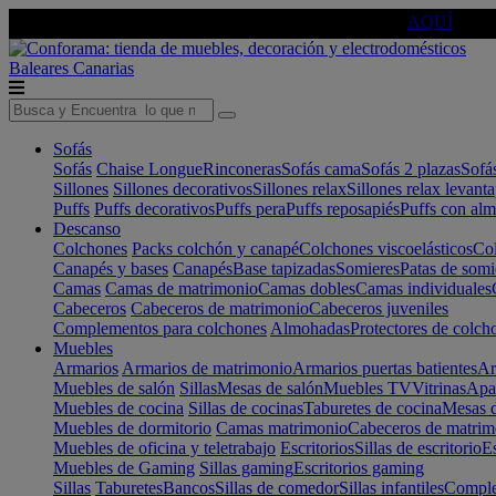
🔵Cambia tu electro con
-10% EXTRA
de descuento ☑️
AQUÍ
Baleares
Canarias
Sofás
Sofás
Chaise Longue
Rinconeras
Sofás cama
Sofás 2 plazas
Sofá
Sillones
Sillones decorativos
Sillones relax
Sillones relax levant
Puffs
Puffs decorativos
Puffs pera
Puffs reposapiés
Puffs con al
Descanso
Colchones
Packs colchón y canapé
Colchones viscoelásticos
Col
Canapés y bases
Canapés
Base tapizadas
Somieres
Patas de somi
Camas
Camas de matrimonio
Camas dobles
Camas individuales
Cabeceros
Cabeceros de matrimonio
Cabeceros juveniles
Complementos para colchones
Almohadas
Protectores de colch
Muebles
Armarios
Armarios de matrimonio
Armarios puertas batientes
Ar
Muebles de salón
Sillas
Mesas de salón
Muebles TV
Vitrinas
Apa
Muebles de cocina
Sillas de cocinas
Taburetes de cocina
Mesas d
Muebles de dormitorio
Camas matrimonio
Cabeceros de matrim
Muebles de oficina y teletrabajo
Escritorios
Sillas de escritorio
Es
Muebles de Gaming
Sillas gaming
Escritorios gaming
Sillas
Taburetes
Bancos
Sillas de comedor
Sillas infantiles
Complem