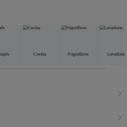
napés
Cocina
Frigoríficos
Lavadoras