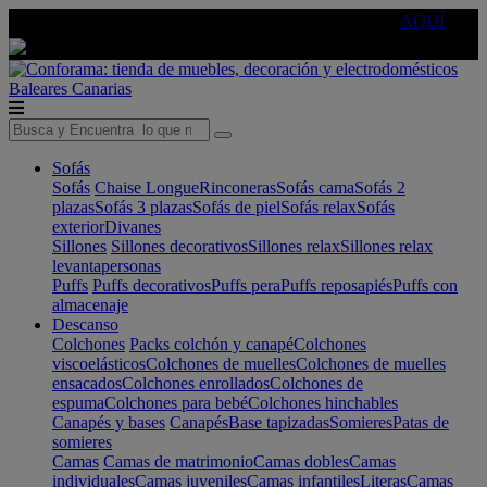
🔵Cambia tu electro con
-10% EXTRA
de descuento ☑️
AQUÍ
Baleares
Canarias
Sofás
Sofás
Chaise Longue
Rinconeras
Sofás cama
Sofás 2
plazas
Sofás 3 plazas
Sofás de piel
Sofás relax
Sofás
exterior
Divanes
Sillones
Sillones decorativos
Sillones relax
Sillones relax
levantapersonas
Puffs
Puffs decorativos
Puffs pera
Puffs reposapiés
Puffs con
almacenaje
Descanso
Colchones
Packs colchón y canapé
Colchones
viscoelásticos
Colchones de muelles
Colchones de muelles
ensacados
Colchones enrollados
Colchones de
espuma
Colchones para bebé
Colchones hinchables
Canapés y bases
Canapés
Base tapizadas
Somieres
Patas de
somieres
Camas
Camas de matrimonio
Camas dobles
Camas
individuales
Camas juveniles
Camas infantiles
Literas
Camas