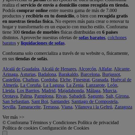
realiza el
servicio de envío a domicilio como recogida en tienda.
Podrás
comprar online
entre nuestra gama de más de 7.000
productos y
recibirlo en tu domicilio
, o bien con
recogida gratis
en nuestras tiendas física.
No esperes más para crear o renovar tu
hogar y transformarlo en un espacio con mucho estilo. Conforama
tiene 300
tiendas de muebles
físicas distribuidas en
6 países
distintos. Aproveche nuestras ofertas de
sofas baratos
,
colchones
baratos
y
liquidaciones de sofas
.
Conforama solo comercializa a través de su website o, físicamente,
en sus
tiendas de sofás
.
Alcalá de Guadaíra
,
Alcalá de Henares
,
Alcorcón
,
Alfafar
,
Alicante
,
Arinaga
,
Asturias
,
Badalona
,
Barakaldo
,
Barcelona
,
Burjassot
,
Castellón
,
Chafiras
,
Cordoba
,
Elche
,
Finestrat
,
Granada
,
Huércal de
Almería
,
La Coruña
,
La Laguna
,
La Zenia
,
Lanzarote
,
León
,
Lleida
,
Los Barrios
,
Madrid
,
Majadahonda
,
Málaga
,
Murcia
,
Orotava
,
Palma
,
Pamplona
,
Rivas
,
Sabadell
,
Sagunto
,
Salt, Girona
,
San Sebastian
,
Sant Boi
,
Santander
,
Santiago de Compostela
,
Sevilla
,
Tamaraceite
,
Terrassa
,
Viana
,
Vilanova i la Geltrú
,
Zaragoza
Ver más >>
© Conforama
Términos y Condiciones
Política de privacidad
Política de cookies
Configuración de Cookies