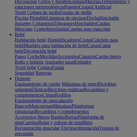
Decoración
Grifos y fuentes
Estatuas
Macetas
Termómetros y
estaciones metereológicas
Paneles
Cesped Artificial
Textil
Cojines de jardín
Fundas de jardín
Piscina
Plegable
Limpieza de piscinas
Ducha
Hinchable
Juguetes
Columpios
Toboganes
Hinchables
Casitas
Mascotas
Comederos
Jaulas
Casetas para mascotas
Bebé
Habitación bebé
Humidificadores
Cestas
Colchón para
bebé
Muebles para habitación de bebé
Cunas
Cama
bebé
Decoración bebé
Paseo
Coche
Mochilas
Accesorios
Capazos
Carrito ligero
Baño e higiene
Aspirador nasal
Orinales
Textil bebé
Cojines
Funda
Seguridad
Barreras
Deporte
Equipamiento de cardio
Máquinas de remo
Bicicletas
spinning
Elípticas
Bicicletas estáticas
Recambios y
complementos
Cintas
Rodillos
Equipamiento de musculación
Bancos
Mancuernas
Máquinas
Plataformas
vibratorias
Recambios y complementos
Accesorios fitness
Bandas
Barras
Plataforma de
step
Cuerdas
Bolas y esferas de equilibrio
Recuperación muscular
Electroestimulación
Terapia de
percusión