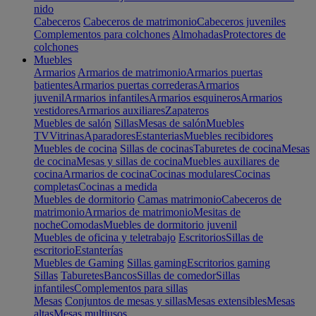
nido
Cabeceros
Cabeceros de matrimonio
Cabeceros juveniles
Complementos para colchones
Almohadas
Protectores de
colchones
Muebles
Armarios
Armarios de matrimonio
Armarios puertas
batientes
Armarios puertas correderas
Armarios
juvenil
Armarios infantiles
Armarios esquineros
Armarios
vestidores
Armarios auxiliares
Zapateros
Muebles de salón
Sillas
Mesas de salón
Muebles
TV
Vitrinas
Aparadores
Estanterias
Muebles recibidores
Muebles de cocina
Sillas de cocinas
Taburetes de cocina
Mesas
de cocina
Mesas y sillas de cocina
Muebles auxiliares de
cocina
Armarios de cocina
Cocinas modulares
Cocinas
completas
Cocinas a medida
Muebles de dormitorio
Camas matrimonio
Cabeceros de
matrimonio
Armarios de matrimonio
Mesitas de
noche
Comodas
Muebles de dormitorio juvenil
Muebles de oficina y teletrabajo
Escritorios
Sillas de
escritorio
Estanterías
Muebles de Gaming
Sillas gaming
Escritorios gaming
Sillas
Taburetes
Bancos
Sillas de comedor
Sillas
infantiles
Complementos para sillas
Mesas
Conjuntos de mesas y sillas
Mesas extensibles
Mesas
altas
Mesas multiusos