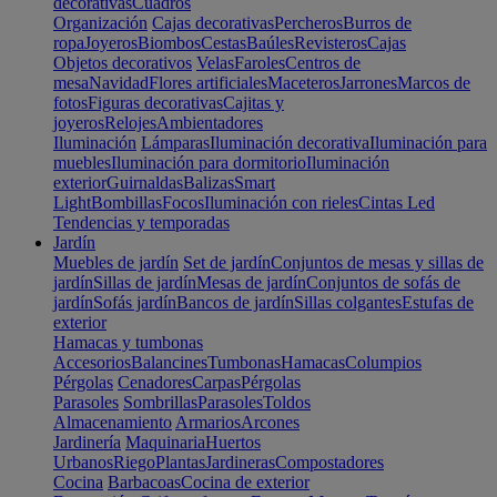
decorativas
Cuadros
Organización
Cajas decorativas
Percheros
Burros de
ropa
Joyeros
Biombos
Cestas
Baúles
Revisteros
Cajas
Objetos decorativos
Velas
Faroles
Centros de
mesa
Navidad
Flores artificiales
Maceteros
Jarrones
Marcos de
fotos
Figuras decorativas
Cajitas y
joyeros
Relojes
Ambientadores
Iluminación
Lámparas
Iluminación decorativa
Iluminación para
muebles
Iluminación para dormitorio
Iluminación
exterior
Guirnaldas
Balizas
Smart
Light
Bombillas
Focos
Iluminación con rieles
Cintas Led
Tendencias y temporadas
Jardín
Muebles de jardín
Set de jardín
Conjuntos de mesas y sillas de
jardín
Sillas de jardín
Mesas de jardín
Conjuntos de sofás de
jardín
Sofás jardín
Bancos de jardín
Sillas colgantes
Estufas de
exterior
Hamacas y tumbonas
Accesorios
Balancines
Tumbonas
Hamacas
Columpios
Pérgolas
Cenadores
Carpas
Pérgolas
Parasoles
Sombrillas
Parasoles
Toldos
Almacenamiento
Armarios
Arcones
Jardinería
Maquinaria
Huertos
Urbanos
Riego
Plantas
Jardineras
Compostadores
Cocina
Barbacoas
Cocina de exterior