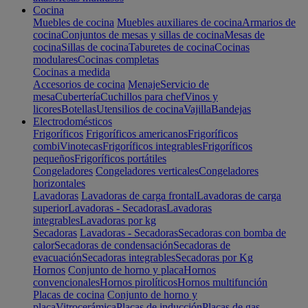
Cocina
Muebles de cocina
Muebles auxiliares de cocina
Armarios de
cocina
Conjuntos de mesas y sillas de cocina
Mesas de
cocina
Sillas de cocina
Taburetes de cocina
Cocinas
modulares
Cocinas completas
Cocinas a medida
Accesorios de cocina
Menaje
Servicio de
mesa
Cubertería
Cuchillos para chef
Vinos y
licores
Botellas
Utensilios de cocina
Vajilla
Bandejas
Electrodomésticos
Frigoríficos
Frigoríficos americanos
Frigoríficos
combi
Vinotecas
Frigoríficos integrables
Frigoríficos
pequeños
Frigoríficos portátiles
Congeladores
Congeladores verticales
Congeladores
horizontales
Lavadoras
Lavadoras de carga frontal
Lavadoras de carga
superior
Lavadoras - Secadoras
Lavadoras
integrables
Lavadoras por kg
Secadoras
Lavadoras - Secadoras
Secadoras con bomba de
calor
Secadoras de condensación
Secadoras de
evacuación
Secadoras integrables
Secadoras por Kg
Hornos
Conjunto de horno y placa
Hornos
convencionales
Hornos pirolíticos
Hornos multifunción
Placas de cocina
Conjunto de horno y
placa
Vitrocerámica
Placas de inducción
Placas de gas