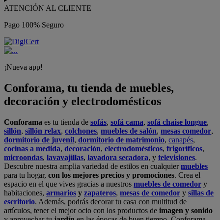
ATENCIÓN AL CLIENTE
Pago 100% Seguro
¡Nueva app!
Conforama, tu tienda de muebles,
decoración y electrodomésticos
Conforama
es tu tienda de
sofás
,
sofá cama
,
sofá chaise longue
,
sillón
,
sillón relax
,
colchones
,
muebles de salón
,
mesas comedor
,
dormitorio de juvenil
,
dormitorio de matrimonio
,
canapés
,
cocinas a medida
,
decoración
,
electrodomésticos
,
frigoríficos
,
microondas
,
lavavajillas
,
lavadora secadora
, y
televisiones
.
Descubre nuestra amplia variedad de estilos en cualquier
muebles
para tu hogar,
con los mejores precios y promociones
. Crea el
espacio en el que vives gracias a nuestros
muebles de comedor
y
habitaciones,
armarios
y
zapateros
,
mesas de comedor
y
sillas de
escritorio
. Además, podrás decorar tu casa con multitud de
artículos, tener el mejor ocio con los productos de
imagen y sonido
y aprovechar tu
jardín
en las épocas de buen tiempo. Conforama