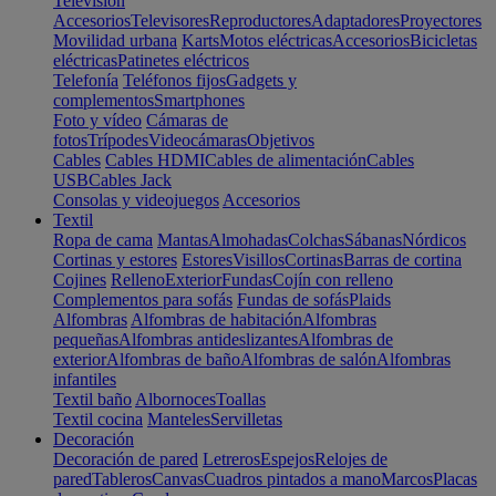
Televisión
Accesorios
Televisores
Reproductores
Adaptadores
Proyectores
Movilidad urbana
Karts
Motos eléctricas
Accesorios
Bicicletas
eléctricas
Patinetes eléctricos
Telefonía
Teléfonos fijos
Gadgets y
complementos
Smartphones
Foto y vídeo
Cámaras de
fotos
Trípodes
Videocámaras
Objetivos
Cables
Cables HDMI
Cables de alimentación
Cables
USB
Cables Jack
Consolas y videojuegos
Accesorios
Textil
Ropa de cama
Mantas
Almohadas
Colchas
Sábanas
Nórdicos
Cortinas y estores
Estores
Visillos
Cortinas
Barras de cortina
Cojines
Relleno
Exterior
Fundas
Cojín con relleno
Complementos para sofás
Fundas de sofás
Plaids
Alfombras
Alfombras de habitación
Alfombras
pequeñas
Alfombras antideslizantes
Alfombras de
exterior
Alfombras de baño
Alfombras de salón
Alfombras
infantiles
Textil baño
Albornoces
Toallas
Textil cocina
Manteles
Servilletas
Decoración
Decoración de pared
Letreros
Espejos
Relojes de
pared
Tableros
Canvas
Cuadros pintados a mano
Marcos
Placas