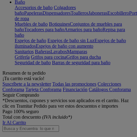
Baño
Accesorios de baño
Colgadores
baño
Papeleras
Dispensadores
Toalleros
Jaboneras
Escobillero
Port
de ropa
Muebles de baño
Botiquines
Conjuntos de muebles para
baño
Tocadores para baño
Armarios para baño
Repisa para
baño
Espejos de baño
Espejos de baño sin Luz
Espejos de baño
iluminados
Espejos de baño con aumento
Sanitarios
Bañeras
Lavabos
Mamparas
Grifería
Grifos para cocina
Grifos para ducha
Seguridad de baño
Barras de seguridad para baño
Resumen de tu pedido
¡Tu carrito está vacío!
Suscríbete a la newsletter
Todas las promociones
Colecciones
Conforama
Tarjeta Conforama
Financiación
Catálogos Conforama
Seguir Comprando
*Descuentos, cupones y servicios son aplicados en el carrito. Haz
clic en Tramitar Pedido para ver estos descuentos e importes
Pago 100% seguro
Total con descuento
(IVA incluido*)
Ir Al Carrito