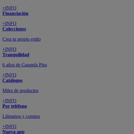
+INFO
Financiación
+INFO
Colecciones
Crea tu propio estilo
+INFO
Tranquilidad
6 años de Garantía Plus
+INFO
Catálogos
Miles de productos
+INFO
Por teléfono
Llámanos y compra
+INFO
Nueva app