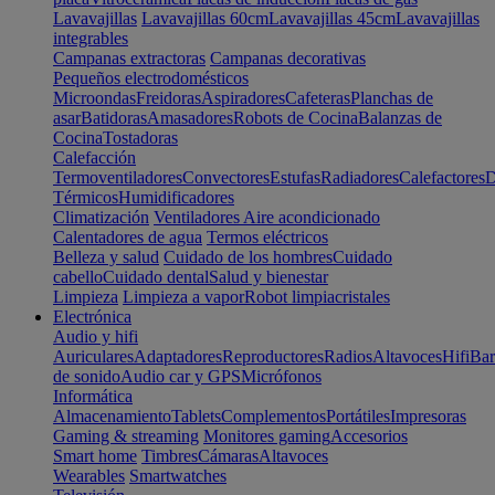
Lavavajillas
Lavavajillas 60cm
Lavavajillas 45cm
Lavavajillas
integrables
Campanas extractoras
Campanas decorativas
Pequeños electrodomésticos
Microondas
Freidoras
Aspiradores
Cafeteras
Planchas de
asar
Batidoras
Amasadores
Robots de Cocina
Balanzas de
Cocina
Tostadoras
Calefacción
Termoventiladores
Convectores
Estufas
Radiadores
Calefactores
D
Térmicos
Humidificadores
Climatización
Ventiladores
Aire acondicionado
Calentadores de agua
Termos eléctricos
Belleza y salud
Cuidado de los hombres
Cuidado
cabello
Cuidado dental
Salud y bienestar
Limpieza
Limpieza a vapor
Robot limpiacristales
Electrónica
Audio y hifi
Auriculares
Adaptadores
Reproductores
Radios
Altavoces
Hifi
Bar
de sonido
Audio car y GPS
Micrófonos
Informática
Almacenamiento
Tablets
Complementos
Portátiles
Impresoras
Gaming & streaming
Monitores gaming
Accesorios
Smart home
Timbres
Cámaras
Altavoces
Wearables
Smartwatches