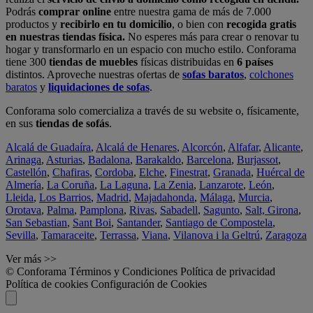
Podrás
comprar online
entre nuestra gama de más de 7.000
productos y
recibirlo en tu domicilio
, o bien con
recogida gratis
en nuestras tiendas física.
No esperes más para crear o renovar tu
hogar y transformarlo en un espacio con mucho estilo. Conforama
tiene 300
tiendas de muebles
físicas distribuidas en
6 países
distintos. Aproveche nuestras ofertas de
sofas baratos
,
colchones
baratos
y
liquidaciones de sofas
.
Conforama solo comercializa a través de su website o, físicamente,
en sus
tiendas de sofás
.
Alcalá de Guadaíra
,
Alcalá de Henares
,
Alcorcón
,
Alfafar
,
Alicante
,
Arinaga
,
Asturias
,
Badalona
,
Barakaldo
,
Barcelona
,
Burjassot
,
Castellón
,
Chafiras
,
Cordoba
,
Elche
,
Finestrat
,
Granada
,
Huércal de
Almería
,
La Coruña
,
La Laguna
,
La Zenia
,
Lanzarote
,
León
,
Lleida
,
Los Barrios
,
Madrid
,
Majadahonda
,
Málaga
,
Murcia
,
Orotava
,
Palma
,
Pamplona
,
Rivas
,
Sabadell
,
Sagunto
,
Salt, Girona
,
San Sebastian
,
Sant Boi
,
Santander
,
Santiago de Compostela
,
Sevilla
,
Tamaraceite
,
Terrassa
,
Viana
,
Vilanova i la Geltrú
,
Zaragoza
Ver más >>
© Conforama
Términos y Condiciones
Política de privacidad
Política de cookies
Configuración de Cookies