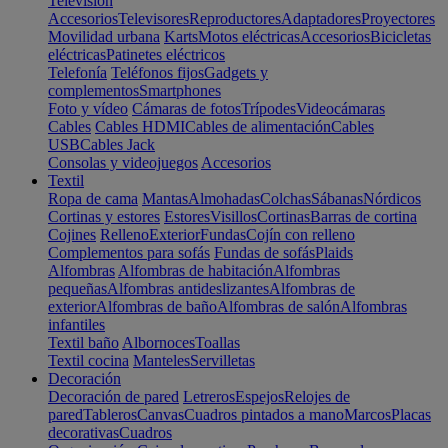
Televisión
Accesorios
Televisores
Reproductores
Adaptadores
Proyectores
Movilidad urbana
Karts
Motos eléctricas
Accesorios
Bicicletas
eléctricas
Patinetes eléctricos
Telefonía
Teléfonos fijos
Gadgets y
complementos
Smartphones
Foto y vídeo
Cámaras de fotos
Trípodes
Videocámaras
Cables
Cables HDMI
Cables de alimentación
Cables
USB
Cables Jack
Consolas y videojuegos
Accesorios
Textil
Ropa de cama
Mantas
Almohadas
Colchas
Sábanas
Nórdicos
Cortinas y estores
Estores
Visillos
Cortinas
Barras de cortina
Cojines
Relleno
Exterior
Fundas
Cojín con relleno
Complementos para sofás
Fundas de sofás
Plaids
Alfombras
Alfombras de habitación
Alfombras
pequeñas
Alfombras antideslizantes
Alfombras de
exterior
Alfombras de baño
Alfombras de salón
Alfombras
infantiles
Textil baño
Albornoces
Toallas
Textil cocina
Manteles
Servilletas
Decoración
Decoración de pared
Letreros
Espejos
Relojes de
pared
Tableros
Canvas
Cuadros pintados a mano
Marcos
Placas
decorativas
Cuadros