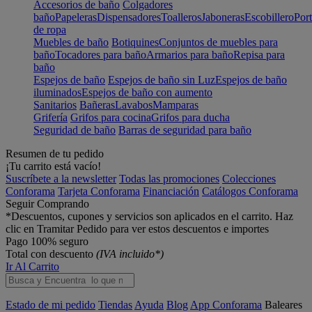
Accesorios de baño
Colgadores
baño
Papeleras
Dispensadores
Toalleros
Jaboneras
Escobillero
Port
de ropa
Muebles de baño
Botiquines
Conjuntos de muebles para
baño
Tocadores para baño
Armarios para baño
Repisa para
baño
Espejos de baño
Espejos de baño sin Luz
Espejos de baño
iluminados
Espejos de baño con aumento
Sanitarios
Bañeras
Lavabos
Mamparas
Grifería
Grifos para cocina
Grifos para ducha
Seguridad de baño
Barras de seguridad para baño
Resumen de tu pedido
¡Tu carrito está vacío!
Suscríbete a la newsletter
Todas las promociones
Colecciones
Conforama
Tarjeta Conforama
Financiación
Catálogos Conforama
Seguir Comprando
*Descuentos, cupones y servicios son aplicados en el carrito. Haz
clic en Tramitar Pedido para ver estos descuentos e importes
Pago 100% seguro
Total con descuento
(IVA incluido*)
Ir Al Carrito
Estado de mi pedido
Tiendas
Ayuda
Blog
App Conforama
Baleares