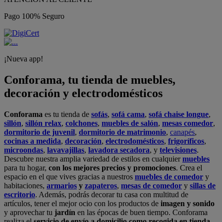
Pago 100% Seguro
¡Nueva app!
Conforama, tu tienda de muebles,
decoración y electrodomésticos
Conforama
es tu tienda de
sofás
,
sofá cama
,
sofá chaise longue
,
sillón
,
sillón relax
,
colchones
,
muebles de salón
,
mesas comedor
,
dormitorio de juvenil
,
dormitorio de matrimonio
,
canapés
,
cocinas a medida
,
decoración
,
electrodomésticos
,
frigoríficos
,
microondas
,
lavavajillas
,
lavadora secadora
, y
televisiones
.
Descubre nuestra amplia variedad de estilos en cualquier
muebles
para tu hogar,
con los mejores precios y promociones
. Crea el
espacio en el que vives gracias a nuestros
muebles de comedor
y
habitaciones,
armarios
y
zapateros
,
mesas de comedor
y
sillas de
escritorio
. Además, podrás decorar tu casa con multitud de
artículos, tener el mejor ocio con los productos de
imagen y sonido
y aprovechar tu
jardín
en las épocas de buen tiempo. Conforama
realiza el
servicio de envío a domicilio como recogida en tienda.