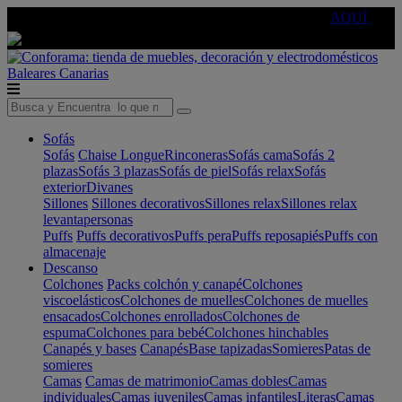
🔵Cambia tu electro con
-10% EXTRA
de descuento ☑️
AQUÍ
Baleares
Canarias
Sofás
Sofás
Chaise Longue
Rinconeras
Sofás cama
Sofás 2
plazas
Sofás 3 plazas
Sofás de piel
Sofás relax
Sofás
exterior
Divanes
Sillones
Sillones decorativos
Sillones relax
Sillones relax
levantapersonas
Puffs
Puffs decorativos
Puffs pera
Puffs reposapiés
Puffs con
almacenaje
Descanso
Colchones
Packs colchón y canapé
Colchones
viscoelásticos
Colchones de muelles
Colchones de muelles
ensacados
Colchones enrollados
Colchones de
espuma
Colchones para bebé
Colchones hinchables
Canapés y bases
Canapés
Base tapizadas
Somieres
Patas de
somieres
Camas
Camas de matrimonio
Camas dobles
Camas
individuales
Camas juveniles
Camas infantiles
Literas
Camas