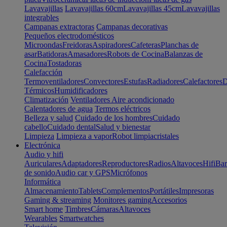
Lavavajillas
Lavavajillas 60cm
Lavavajillas 45cm
Lavavajillas
integrables
Campanas extractoras
Campanas decorativas
Pequeños electrodomésticos
Microondas
Freidoras
Aspiradores
Cafeteras
Planchas de
asar
Batidoras
Amasadores
Robots de Cocina
Balanzas de
Cocina
Tostadoras
Calefacción
Termoventiladores
Convectores
Estufas
Radiadores
Calefactores
D
Térmicos
Humidificadores
Climatización
Ventiladores
Aire acondicionado
Calentadores de agua
Termos eléctricos
Belleza y salud
Cuidado de los hombres
Cuidado
cabello
Cuidado dental
Salud y bienestar
Limpieza
Limpieza a vapor
Robot limpiacristales
Electrónica
Audio y hifi
Auriculares
Adaptadores
Reproductores
Radios
Altavoces
Hifi
Bar
de sonido
Audio car y GPS
Micrófonos
Informática
Almacenamiento
Tablets
Complementos
Portátiles
Impresoras
Gaming & streaming
Monitores gaming
Accesorios
Smart home
Timbres
Cámaras
Altavoces
Wearables
Smartwatches