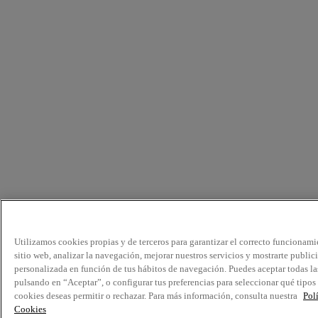
Utilizamos cookies propias y de terceros para garantizar el correcto funcionami
sitio web, analizar la navegación, mejorar nuestros servicios y mostrarte public
personalizada en función de tus hábitos de navegación. Puedes aceptar todas la
pulsando en “Aceptar”, o configurar tus preferencias para seleccionar qué tipos
cookies deseas permitir o rechazar. Para más información, consulta nuestra
Pol
Cookies