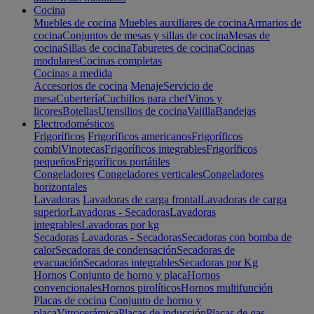
Cocina
Muebles de cocina
Muebles auxiliares de cocina
Armarios de
cocina
Conjuntos de mesas y sillas de cocina
Mesas de
cocina
Sillas de cocina
Taburetes de cocina
Cocinas
modulares
Cocinas completas
Cocinas a medida
Accesorios de cocina
Menaje
Servicio de
mesa
Cubertería
Cuchillos para chef
Vinos y
licores
Botellas
Utensilios de cocina
Vajilla
Bandejas
Electrodomésticos
Frigoríficos
Frigoríficos americanos
Frigoríficos
combi
Vinotecas
Frigoríficos integrables
Frigoríficos
pequeños
Frigoríficos portátiles
Congeladores
Congeladores verticales
Congeladores
horizontales
Lavadoras
Lavadoras de carga frontal
Lavadoras de carga
superior
Lavadoras - Secadoras
Lavadoras
integrables
Lavadoras por kg
Secadoras
Lavadoras - Secadoras
Secadoras con bomba de
calor
Secadoras de condensación
Secadoras de
evacuación
Secadoras integrables
Secadoras por Kg
Hornos
Conjunto de horno y placa
Hornos
convencionales
Hornos pirolíticos
Hornos multifunción
Placas de cocina
Conjunto de horno y
placa
Vitrocerámica
Placas de inducción
Placas de gas