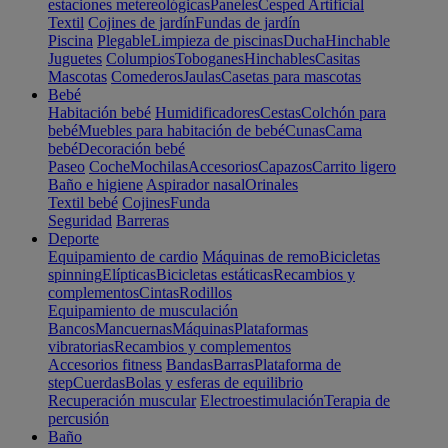
estaciones metereológicas
Paneles
Cesped Artificial
Textil
Cojines de jardín
Fundas de jardín
Piscina
Plegable
Limpieza de piscinas
Ducha
Hinchable
Juguetes
Columpios
Toboganes
Hinchables
Casitas
Mascotas
Comederos
Jaulas
Casetas para mascotas
Bebé
Habitación bebé
Humidificadores
Cestas
Colchón para
bebé
Muebles para habitación de bebé
Cunas
Cama
bebé
Decoración bebé
Paseo
Coche
Mochilas
Accesorios
Capazos
Carrito ligero
Baño e higiene
Aspirador nasal
Orinales
Textil bebé
Cojines
Funda
Seguridad
Barreras
Deporte
Equipamiento de cardio
Máquinas de remo
Bicicletas
spinning
Elípticas
Bicicletas estáticas
Recambios y
complementos
Cintas
Rodillos
Equipamiento de musculación
Bancos
Mancuernas
Máquinas
Plataformas
vibratorias
Recambios y complementos
Accesorios fitness
Bandas
Barras
Plataforma de
step
Cuerdas
Bolas y esferas de equilibrio
Recuperación muscular
Electroestimulación
Terapia de
percusión
Baño