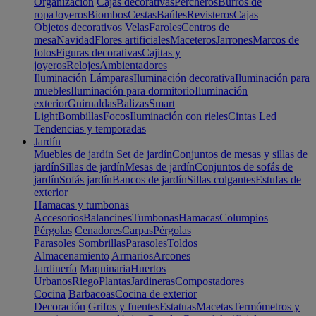
Organización
Cajas decorativas
Percheros
Burros de
ropa
Joyeros
Biombos
Cestas
Baúles
Revisteros
Cajas
Objetos decorativos
Velas
Faroles
Centros de
mesa
Navidad
Flores artificiales
Maceteros
Jarrones
Marcos de
fotos
Figuras decorativas
Cajitas y
joyeros
Relojes
Ambientadores
Iluminación
Lámparas
Iluminación decorativa
Iluminación para
muebles
Iluminación para dormitorio
Iluminación
exterior
Guirnaldas
Balizas
Smart
Light
Bombillas
Focos
Iluminación con rieles
Cintas Led
Tendencias y temporadas
Jardín
Muebles de jardín
Set de jardín
Conjuntos de mesas y sillas de
jardín
Sillas de jardín
Mesas de jardín
Conjuntos de sofás de
jardín
Sofás jardín
Bancos de jardín
Sillas colgantes
Estufas de
exterior
Hamacas y tumbonas
Accesorios
Balancines
Tumbonas
Hamacas
Columpios
Pérgolas
Cenadores
Carpas
Pérgolas
Parasoles
Sombrillas
Parasoles
Toldos
Almacenamiento
Armarios
Arcones
Jardinería
Maquinaria
Huertos
Urbanos
Riego
Plantas
Jardineras
Compostadores
Cocina
Barbacoas
Cocina de exterior
Decoración
Grifos y fuentes
Estatuas
Macetas
Termómetros y