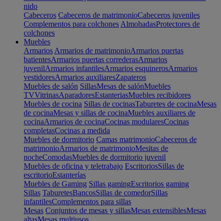
nido
Cabeceros
Cabeceros de matrimonio
Cabeceros juveniles
Complementos para colchones
Almohadas
Protectores de
colchones
Muebles
Armarios
Armarios de matrimonio
Armarios puertas
batientes
Armarios puertas correderas
Armarios
juvenil
Armarios infantiles
Armarios esquineros
Armarios
vestidores
Armarios auxiliares
Zapateros
Muebles de salón
Sillas
Mesas de salón
Muebles
TV
Vitrinas
Aparadores
Estanterias
Muebles recibidores
Muebles de cocina
Sillas de cocinas
Taburetes de cocina
Mesas
de cocina
Mesas y sillas de cocina
Muebles auxiliares de
cocina
Armarios de cocina
Cocinas modulares
Cocinas
completas
Cocinas a medida
Muebles de dormitorio
Camas matrimonio
Cabeceros de
matrimonio
Armarios de matrimonio
Mesitas de
noche
Comodas
Muebles de dormitorio juvenil
Muebles de oficina y teletrabajo
Escritorios
Sillas de
escritorio
Estanterías
Muebles de Gaming
Sillas gaming
Escritorios gaming
Sillas
Taburetes
Bancos
Sillas de comedor
Sillas
infantiles
Complementos para sillas
Mesas
Conjuntos de mesas y sillas
Mesas extensibles
Mesas
altas
Mesas multiusos