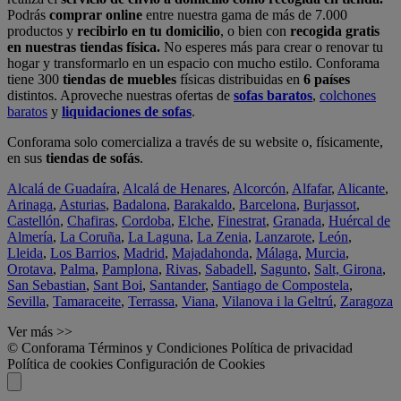
Podrás
comprar online
entre nuestra gama de más de 7.000
productos y
recibirlo en tu domicilio
, o bien con
recogida gratis
en nuestras tiendas física.
No esperes más para crear o renovar tu
hogar y transformarlo en un espacio con mucho estilo. Conforama
tiene 300
tiendas de muebles
físicas distribuidas en
6 países
distintos. Aproveche nuestras ofertas de
sofas baratos
,
colchones
baratos
y
liquidaciones de sofas
.
Conforama solo comercializa a través de su website o, físicamente,
en sus
tiendas de sofás
.
Alcalá de Guadaíra
,
Alcalá de Henares
,
Alcorcón
,
Alfafar
,
Alicante
,
Arinaga
,
Asturias
,
Badalona
,
Barakaldo
,
Barcelona
,
Burjassot
,
Castellón
,
Chafiras
,
Cordoba
,
Elche
,
Finestrat
,
Granada
,
Huércal de
Almería
,
La Coruña
,
La Laguna
,
La Zenia
,
Lanzarote
,
León
,
Lleida
,
Los Barrios
,
Madrid
,
Majadahonda
,
Málaga
,
Murcia
,
Orotava
,
Palma
,
Pamplona
,
Rivas
,
Sabadell
,
Sagunto
,
Salt, Girona
,
San Sebastian
,
Sant Boi
,
Santander
,
Santiago de Compostela
,
Sevilla
,
Tamaraceite
,
Terrassa
,
Viana
,
Vilanova i la Geltrú
,
Zaragoza
Ver más >>
© Conforama
Términos y Condiciones
Política de privacidad
Política de cookies
Configuración de Cookies