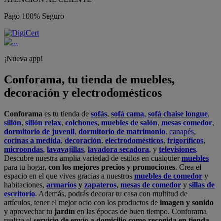
Pago 100% Seguro
¡Nueva app!
Conforama, tu tienda de muebles,
decoración y electrodomésticos
Conforama
es tu tienda de
sofás
,
sofá cama
,
sofá chaise longue
,
sillón
,
sillón relax
,
colchones
,
muebles de salón
,
mesas comedor
,
dormitorio de juvenil
,
dormitorio de matrimonio
,
canapés
,
cocinas a medida
,
decoración
,
electrodomésticos
,
frigoríficos
,
microondas
,
lavavajillas
,
lavadora secadora
, y
televisiones
.
Descubre nuestra amplia variedad de estilos en cualquier
muebles
para tu hogar,
con los mejores precios y promociones
. Crea el
espacio en el que vives gracias a nuestros
muebles de comedor
y
habitaciones,
armarios
y
zapateros
,
mesas de comedor
y
sillas de
escritorio
. Además, podrás decorar tu casa con multitud de
artículos, tener el mejor ocio con los productos de
imagen y sonido
y aprovechar tu
jardín
en las épocas de buen tiempo. Conforama
realiza el
servicio de envío a domicilio como recogida en tienda.