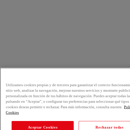
Utilizamos cookies propias y de terceros para garantizar el correcto funcionami
sitio web, analizar la navegación, mejorar nuestros servicios y mostrarte public
personalizada en función de tus hábitos de navegación. Puedes aceptar todas la
pulsando en “Aceptar”, o configurar tus preferencias para seleccionar qué tipos
cookies deseas permitir o rechazar. Para más información, consulta nuestra
Pol
Cookies
Aceptar Cookies
Rechazar todas