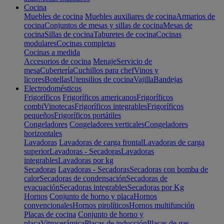
Cocina
Muebles de cocina
Muebles auxiliares de cocina
Armarios de
cocina
Conjuntos de mesas y sillas de cocina
Mesas de
cocina
Sillas de cocina
Taburetes de cocina
Cocinas
modulares
Cocinas completas
Cocinas a medida
Accesorios de cocina
Menaje
Servicio de
mesa
Cubertería
Cuchillos para chef
Vinos y
licores
Botellas
Utensilios de cocina
Vajilla
Bandejas
Electrodomésticos
Frigoríficos
Frigoríficos americanos
Frigoríficos
combi
Vinotecas
Frigoríficos integrables
Frigoríficos
pequeños
Frigoríficos portátiles
Congeladores
Congeladores verticales
Congeladores
horizontales
Lavadoras
Lavadoras de carga frontal
Lavadoras de carga
superior
Lavadoras - Secadoras
Lavadoras
integrables
Lavadoras por kg
Secadoras
Lavadoras - Secadoras
Secadoras con bomba de
calor
Secadoras de condensación
Secadoras de
evacuación
Secadoras integrables
Secadoras por Kg
Hornos
Conjunto de horno y placa
Hornos
convencionales
Hornos pirolíticos
Hornos multifunción
Placas de cocina
Conjunto de horno y
placa
Vitrocerámica
Placas de inducción
Placas de gas