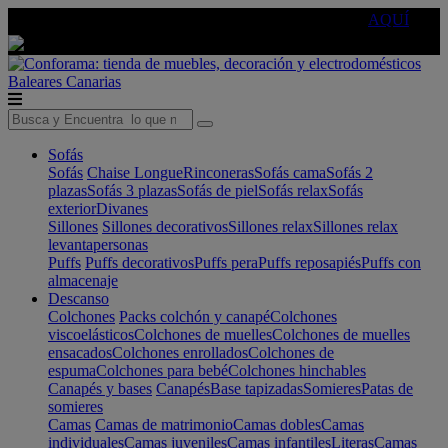
🔵Cambia tu electro con
-10% EXTRA
de descuento ☑️
AQUÍ
Baleares
Canarias
Sofás
Sofás
Chaise Longue
Rinconeras
Sofás cama
Sofás 2
plazas
Sofás 3 plazas
Sofás de piel
Sofás relax
Sofás
exterior
Divanes
Sillones
Sillones decorativos
Sillones relax
Sillones relax
levantapersonas
Puffs
Puffs decorativos
Puffs pera
Puffs reposapiés
Puffs con
almacenaje
Descanso
Colchones
Packs colchón y canapé
Colchones
viscoelásticos
Colchones de muelles
Colchones de muelles
ensacados
Colchones enrollados
Colchones de
espuma
Colchones para bebé
Colchones hinchables
Canapés y bases
Canapés
Base tapizadas
Somieres
Patas de
somieres
Camas
Camas de matrimonio
Camas dobles
Camas
individuales
Camas juveniles
Camas infantiles
Literas
Camas