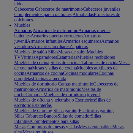
nido
Cabeceros
Cabeceros de matrimonio
Cabeceros juveniles
Complementos para colchones
Almohadas
Protectores de
colchones
Muebles
Armarios
Armarios de matrimonio
Armarios puertas
batientes
Armarios puertas correderas
Armarios
juvenil
Armarios infantiles
Armarios esquineros
Armarios
vestidores
Armarios auxiliares
Zapateros
Muebles de salón
Sillas
Mesas de salón
Muebles
TV
Vitrinas
Aparadores
Estanterias
Muebles recibidores
Muebles de cocina
Sillas de cocinas
Taburetes de cocina
Mesas
de cocina
Mesas y sillas de cocina
Muebles auxiliares de
cocina
Armarios de cocina
Cocinas modulares
Cocinas
completas
Cocinas a medida
Muebles de dormitorio
Camas matrimonio
Cabeceros de
matrimonio
Armarios de matrimonio
Mesitas de
noche
Comodas
Muebles de dormitorio juvenil
Muebles de oficina y teletrabajo
Escritorios
Sillas de
escritorio
Estanterías
Muebles de Gaming
Sillas gaming
Escritorios gaming
Sillas
Taburetes
Bancos
Sillas de comedor
Sillas
infantiles
Complementos para sillas
Mesas
Conjuntos de mesas y sillas
Mesas extensibles
Mesas
altas
Mesas multiusos