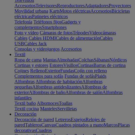
Televisión
Accesorios
Televisores
Reproductores
Adaptadores
Proyectores
Movilidad urbana
Karts
Motos eléctricas
Accesorios
Bicicletas
eléctricas
Patinetes eléctricos
Telefonía
Teléfonos fijos
Gadgets y
complementos
Smartphones
Foto y vídeo
Cámaras de fotos
Trípodes
Videocámaras
Cables
Cables HDMI
Cables de alimentación
Cables
USB
Cables Jack
Consolas y videojuegos
Accesorios
Textil
Ropa de cama
Mantas
Almohadas
Colchas
Sábanas
Nórdicos
Cortinas y estores
Estores
Visillos
Cortinas
Barras de cortina
Cojines
Relleno
Exterior
Fundas
Cojín con relleno
Complementos para sofás
Fundas de sofás
Plaids
Alfombras
Alfombras de habitación
Alfombras
pequeñas
Alfombras antideslizantes
Alfombras de
exterior
Alfombras de baño
Alfombras de salón
Alfombras
infantiles
Textil baño
Albornoces
Toallas
Textil cocina
Manteles
Servilletas
Decoración
Decoración de pared
Letreros
Espejos
Relojes de
pared
Tableros
Canvas
Cuadros pintados a mano
Marcos
Placas
decorativas
Cuadros