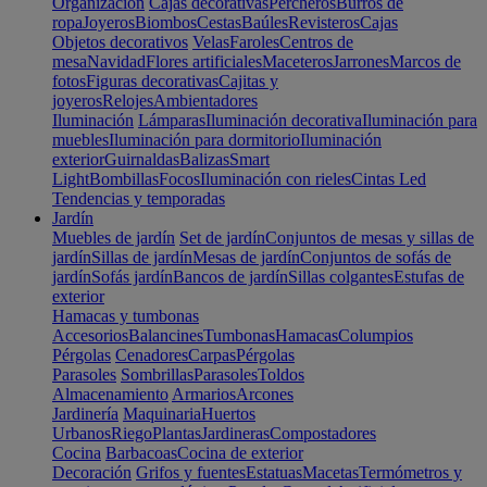
Organización
Cajas decorativas
Percheros
Burros de
ropa
Joyeros
Biombos
Cestas
Baúles
Revisteros
Cajas
Objetos decorativos
Velas
Faroles
Centros de
mesa
Navidad
Flores artificiales
Maceteros
Jarrones
Marcos de
fotos
Figuras decorativas
Cajitas y
joyeros
Relojes
Ambientadores
Iluminación
Lámparas
Iluminación decorativa
Iluminación para
muebles
Iluminación para dormitorio
Iluminación
exterior
Guirnaldas
Balizas
Smart
Light
Bombillas
Focos
Iluminación con rieles
Cintas Led
Tendencias y temporadas
Jardín
Muebles de jardín
Set de jardín
Conjuntos de mesas y sillas de
jardín
Sillas de jardín
Mesas de jardín
Conjuntos de sofás de
jardín
Sofás jardín
Bancos de jardín
Sillas colgantes
Estufas de
exterior
Hamacas y tumbonas
Accesorios
Balancines
Tumbonas
Hamacas
Columpios
Pérgolas
Cenadores
Carpas
Pérgolas
Parasoles
Sombrillas
Parasoles
Toldos
Almacenamiento
Armarios
Arcones
Jardinería
Maquinaria
Huertos
Urbanos
Riego
Plantas
Jardineras
Compostadores
Cocina
Barbacoas
Cocina de exterior
Decoración
Grifos y fuentes
Estatuas
Macetas
Termómetros y