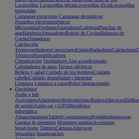
Lavavajillas
Lavavajillas 60cm
Lavavajillas 45cm
Lavavajillas
integrables
Campanas extractoras
Campanas decorativas
Pequeños electrodomésticos
Microondas
Freidoras
Aspiradores
Cafeteras
Planchas de
asar
Batidoras
Amasadores
Robots de Cocina
Balanzas de
Cocina
Tostadoras
Calefacción
Termoventiladores
Convectores
Estufas
Radiadores
Calefactores
D
Térmicos
Humidificadores
Climatización
Ventiladores
Aire acondicionado
Calentadores de agua
Termos eléctricos
Belleza y salud
Cuidado de los hombres
Cuidado
cabello
Cuidado dental
Salud y bienestar
Limpieza
Limpieza a vapor
Robot limpiacristales
Electrónica
Audio y hifi
Auriculares
Adaptadores
Reproductores
Radios
Altavoces
Hifi
Bar
de sonido
Audio car y GPS
Micrófonos
Informática
Almacenamiento
Tablets
Complementos
Portátiles
Impresoras
Gaming & streaming
Monitores gaming
Accesorios
Smart home
Timbres
Cámaras
Altavoces
Wearables
Smartwatches