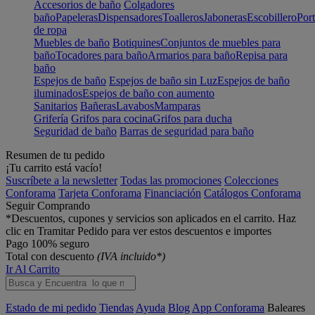
Accesorios de baño
Colgadores
baño
Papeleras
Dispensadores
Toalleros
Jaboneras
Escobillero
Port
de ropa
Muebles de baño
Botiquines
Conjuntos de muebles para
baño
Tocadores para baño
Armarios para baño
Repisa para
baño
Espejos de baño
Espejos de baño sin Luz
Espejos de baño
iluminados
Espejos de baño con aumento
Sanitarios
Bañeras
Lavabos
Mamparas
Grifería
Grifos para cocina
Grifos para ducha
Seguridad de baño
Barras de seguridad para baño
Resumen de tu pedido
¡Tu carrito está vacío!
Suscríbete a la newsletter
Todas las promociones
Colecciones
Conforama
Tarjeta Conforama
Financiación
Catálogos Conforama
Seguir Comprando
*Descuentos, cupones y servicios son aplicados en el carrito. Haz
clic en Tramitar Pedido para ver estos descuentos e importes
Pago 100% seguro
Total con descuento
(IVA incluido*)
Ir Al Carrito
Estado de mi pedido
Tiendas
Ayuda
Blog
App Conforama
Baleares