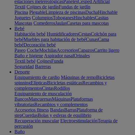
estaciones metereológicas
Paneles
Cesped Artificial
Textil
Cojines de jardín
Fundas de jardín
Piscina
Plegable
Limpieza de piscinas
Ducha
Hinchable
Juguetes
Columpios
Toboganes
Hinchables
Casitas
Mascotas
Comederos
Jaulas
Casetas para mascotas
Bebé
Habitación bebé
Humidificadores
Cestas
Colchón para
bebé
Muebles para habitación de bebé
Cunas
Cama
bebé
Decoración bebé
Paseo
Coche
Mochilas
Accesorios
Capazos
Carrito ligero
Baño e higiene
Aspirador nasal
Orinales
Textil bebé
Cojines
Funda
Seguridad
Barreras
Deporte
Equipamiento de cardio
Máquinas de remo
Bicicletas
spinning
Elípticas
Bicicletas estáticas
Recambios y
complementos
Cintas
Rodillos
Equipamiento de musculación
Bancos
Mancuernas
Máquinas
Plataformas
vibratorias
Recambios y complementos
Accesorios fitness
Bandas
Barras
Plataforma de
step
Cuerdas
Bolas y esferas de equilibrio
Recuperación muscular
Electroestimulación
Terapia de
percusión
Baño