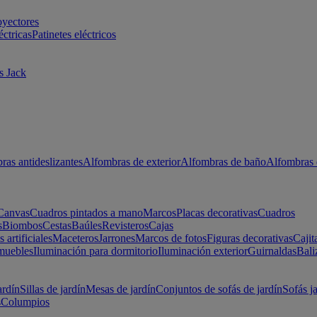
oyectores
éctricas
Patinetes eléctricos
s Jack
ras antideslizantes
Alfombras de exterior
Alfombras de baño
Alfombras 
Canvas
Cuadros pintados a mano
Marcos
Placas decorativas
Cuadros
s
Biombos
Cestas
Baúles
Revisteros
Cajas
s artificiales
Maceteros
Jarrones
Marcos de fotos
Figuras decorativas
Cajit
muebles
Iluminación para dormitorio
Iluminación exterior
Guirnaldas
Bali
ardín
Sillas de jardín
Mesas de jardín
Conjuntos de sofás de jardín
Sofás j
s
Columpios