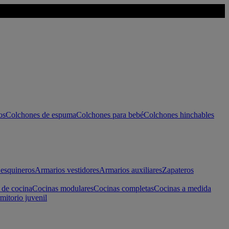
os
Colchones de espuma
Colchones para bebé
Colchones hinchables
esquineros
Armarios vestidores
Armarios auxiliares
Zapateros
 de cocina
Cocinas modulares
Cocinas completas
Cocinas a medida
mitorio juvenil