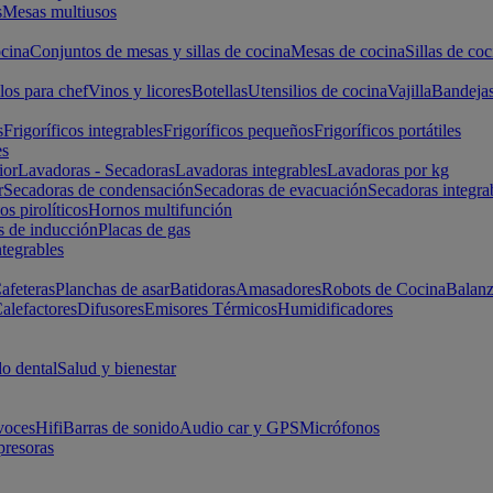
s
Mesas multiusos
cina
Conjuntos de mesas y sillas de cocina
Mesas de cocina
Sillas de coc
los para chef
Vinos y licores
Botellas
Utensilios de cocina
Vajilla
Bandeja
s
Frigoríficos integrables
Frigoríficos pequeños
Frigoríficos portátiles
es
ior
Lavadoras - Secadoras
Lavadoras integrables
Lavadoras por kg
r
Secadoras de condensación
Secadoras de evacuación
Secadoras integra
s pirolíticos
Hornos multifunción
s de inducción
Placas de gas
ntegrables
afeteras
Planchas de asar
Batidoras
Amasadores
Robots de Cocina
Balanz
alefactores
Difusores
Emisores Térmicos
Humidificadores
o dental
Salud y bienestar
voces
Hifi
Barras de sonido
Audio car y GPS
Micrófonos
presoras