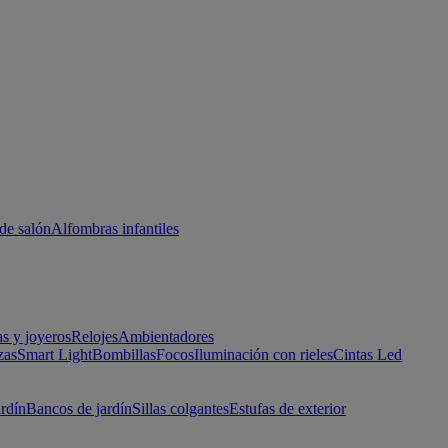
de salón
Alfombras infantiles
as y joyeros
Relojes
Ambientadores
zas
Smart Light
Bombillas
Focos
Iluminación con rieles
Cintas Led
ardín
Bancos de jardín
Sillas colgantes
Estufas de exterior