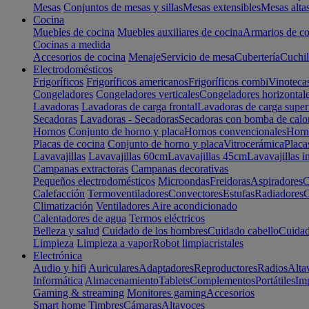
Mesas
Conjuntos de mesas y sillas
Mesas extensibles
Mesas alta
Cocina
Muebles de cocina
Muebles auxiliares de cocina
Armarios de co
Cocinas a medida
Accesorios de cocina
Menaje
Servicio de mesa
Cubertería
Cuchil
Electrodomésticos
Frigoríficos
Frigoríficos americanos
Frigoríficos combi
Vinoteca
Congeladores
Congeladores verticales
Congeladores horizontal
Lavadoras
Lavadoras de carga frontal
Lavadoras de carga super
Secadoras
Lavadoras - Secadoras
Secadoras con bomba de calo
Hornos
Conjunto de horno y placa
Hornos convencionales
Horno
Placas de cocina
Conjunto de horno y placa
Vitrocerámica
Placa
Lavavajillas
Lavavajillas 60cm
Lavavajillas 45cm
Lavavajillas i
Campanas extractoras
Campanas decorativas
Pequeños electrodomésticos
Microondas
Freidoras
Aspiradores
C
Calefacción
Termoventiladores
Convectores
Estufas
Radiadores
C
Climatización
Ventiladores
Aire acondicionado
Calentadores de agua
Termos eléctricos
Belleza y salud
Cuidado de los hombres
Cuidado cabello
Cuidad
Limpieza
Limpieza a vapor
Robot limpiacristales
Electrónica
Audio y hifi
Auriculares
Adaptadores
Reproductores
Radios
Alta
Informática
Almacenamiento
Tablets
Complementos
Portátiles
Im
Gaming & streaming
Monitores gaming
Accesorios
Smart home
Timbres
Cámaras
Altavoces