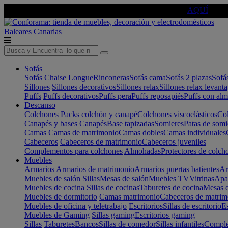
🔵Cambia tu electro con
-10% EXTRA
de descuento ☑️
AQUÍ
Baleares
Canarias
Sofás
Sofás
Chaise Longue
Rinconeras
Sofás cama
Sofás 2 plazas
Sofá
Sillones
Sillones decorativos
Sillones relax
Sillones relax levant
Puffs
Puffs decorativos
Puffs pera
Puffs reposapiés
Puffs con al
Descanso
Colchones
Packs colchón y canapé
Colchones viscoelásticos
Col
Canapés y bases
Canapés
Base tapizadas
Somieres
Patas de somi
Camas
Camas de matrimonio
Camas dobles
Camas individuales
Cabeceros
Cabeceros de matrimonio
Cabeceros juveniles
Complementos para colchones
Almohadas
Protectores de colch
Muebles
Armarios
Armarios de matrimonio
Armarios puertas batientes
Ar
Muebles de salón
Sillas
Mesas de salón
Muebles TV
Vitrinas
Apa
Muebles de cocina
Sillas de cocinas
Taburetes de cocina
Mesas d
Muebles de dormitorio
Camas matrimonio
Cabeceros de matrim
Muebles de oficina y teletrabajo
Escritorios
Sillas de escritorio
Es
Muebles de Gaming
Sillas gaming
Escritorios gaming
Sillas
Taburetes
Bancos
Sillas de comedor
Sillas infantiles
Complem