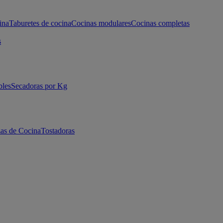
ina
Taburetes de cocina
Cocinas modulares
Cocinas completas
s
bles
Secadoras por Kg
as de Cocina
Tostadoras