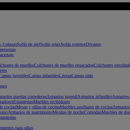
s 3 plazas
Sofás de piel
Sofás relax
Sofás exterior
Divanes
apersonas
macenaje
chones de muelles
Colchones de muelles ensacados
Colchones enrollad
eres
Camas juveniles
Camas infantiles
Literas
Camas nido
ones
marios puertas correderas
Armarios juvenil
Armarios infantiles
Armarios 
radores
Estanterias
Muebles recibidores
e cocina
Mesas y sillas de cocina
Muebles auxiliares de cocina
Armarios
onio
Armarios de matrimonio
Mesitas de noche
Comodas
Muebles de dor
tanterías
entos para sillas