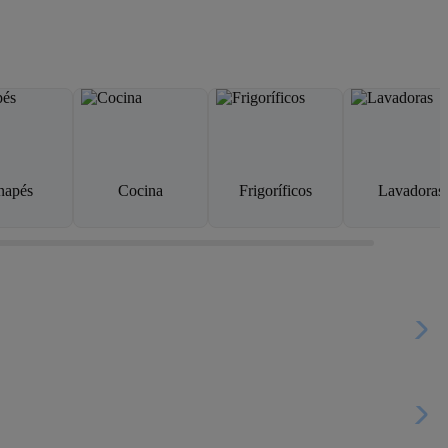
napés
Cocina
Frigoríficos
Lavadoras