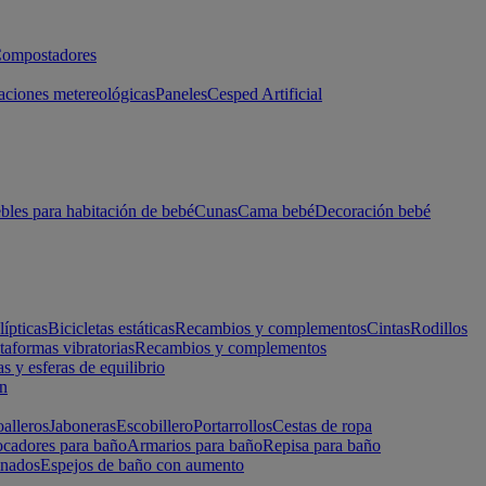
ompostadores
aciones metereológicas
Paneles
Cesped Artificial
les para habitación de bebé
Cunas
Cama bebé
Decoración bebé
lípticas
Bicicletas estáticas
Recambios y complementos
Cintas
Rodillos
taformas vibratorias
Recambios y complementos
s y esferas de equilibrio
ón
alleros
Jaboneras
Escobillero
Portarrollos
Cestas de ropa
cadores para baño
Armarios para baño
Repisa para baño
inados
Espejos de baño con aumento