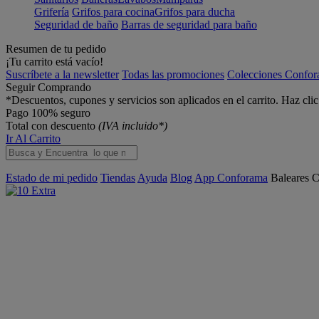
Grifería
Grifos para cocina
Grifos para ducha
Seguridad de baño
Barras de seguridad para baño
Resumen de tu pedido
¡Tu carrito está vacío!
Suscríbete a la newsletter
Todas las promociones
Colecciones Confo
Seguir Comprando
*Descuentos, cupones y servicios son aplicados en el carrito. Haz cli
Pago 100% seguro
Total con descuento
(IVA incluido*)
Ir Al Carrito
Estado de mi pedido
Tiendas
Ayuda
Blog
App Conforama
Baleares
C