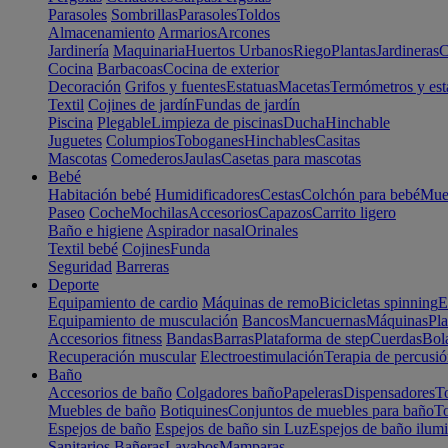
Parasoles
Sombrillas
Parasoles
Toldos
Almacenamiento
Armarios
Arcones
Jardinería
Maquinaria
Huertos Urbanos
Riego
Plantas
Jardineras
C
Cocina
Barbacoas
Cocina de exterior
Decoración
Grifos y fuentes
Estatuas
Macetas
Termómetros y est
Textil
Cojines de jardín
Fundas de jardín
Piscina
Plegable
Limpieza de piscinas
Ducha
Hinchable
Juguetes
Columpios
Toboganes
Hinchables
Casitas
Mascotas
Comederos
Jaulas
Casetas para mascotas
Bebé
Habitación bebé
Humidificadores
Cestas
Colchón para bebé
Mueb
Paseo
Coche
Mochilas
Accesorios
Capazos
Carrito ligero
Baño e higiene
Aspirador nasal
Orinales
Textil bebé
Cojines
Funda
Seguridad
Barreras
Deporte
Equipamiento de cardio
Máquinas de remo
Bicicletas spinning
E
Equipamiento de musculación
Bancos
Mancuernas
Máquinas
Pla
Accesorios fitness
Bandas
Barras
Plataforma de step
Cuerdas
Bola
Recuperación muscular
Electroestimulación
Terapia de percusi
Baño
Accesorios de baño
Colgadores baño
Papeleras
Dispensadores
To
Muebles de baño
Botiquines
Conjuntos de muebles para baño
To
Espejos de baño
Espejos de baño sin Luz
Espejos de baño ilum
Sanitarios
Bañeras
Lavabos
Mamparas