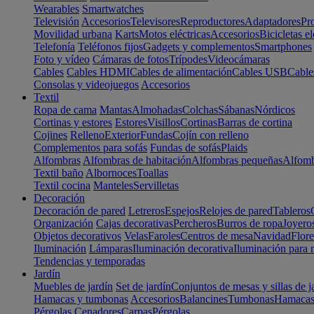
Wearables
Smartwatches
Televisión
Accesorios
Televisores
Reproductores
Adaptadores
Pr
Movilidad urbana
Karts
Motos eléctricas
Accesorios
Bicicletas el
Telefonía
Teléfonos fijos
Gadgets y complementos
Smartphones
Foto y vídeo
Cámaras de fotos
Trípodes
Videocámaras
Cables
Cables HDMI
Cables de alimentación
Cables USB
Cable
Consolas y videojuegos
Accesorios
Textil
Ropa de cama
Mantas
Almohadas
Colchas
Sábanas
Nórdicos
Cortinas y estores
Estores
Visillos
Cortinas
Barras de cortina
Cojines
Relleno
Exterior
Fundas
Cojín con relleno
Complementos para sofás
Fundas de sofás
Plaids
Alfombras
Alfombras de habitación
Alfombras pequeñas
Alfomb
Textil baño
Albornoces
Toallas
Textil cocina
Manteles
Servilletas
Decoración
Decoración de pared
Letreros
Espejos
Relojes de pared
Tableros
Organización
Cajas decorativas
Percheros
Burros de ropa
Joyero
Objetos decorativos
Velas
Faroles
Centros de mesa
Navidad
Flore
Iluminación
Lámparas
Iluminación decorativa
Iluminación para 
Tendencias y temporadas
Jardín
Muebles de jardín
Set de jardín
Conjuntos de mesas y sillas de j
Hamacas y tumbonas
Accesorios
Balancines
Tumbonas
Hamaca
Pérgolas
Cenadores
Carpas
Pérgolas