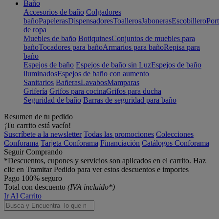
Baño
Accesorios de baño
Colgadores
baño
Papeleras
Dispensadores
Toalleros
Jaboneras
Escobillero
Port
de ropa
Muebles de baño
Botiquines
Conjuntos de muebles para
baño
Tocadores para baño
Armarios para baño
Repisa para
baño
Espejos de baño
Espejos de baño sin Luz
Espejos de baño
iluminados
Espejos de baño con aumento
Sanitarios
Bañeras
Lavabos
Mamparas
Grifería
Grifos para cocina
Grifos para ducha
Seguridad de baño
Barras de seguridad para baño
Resumen de tu pedido
¡Tu carrito está vacío!
Suscríbete a la newsletter
Todas las promociones
Colecciones
Conforama
Tarjeta Conforama
Financiación
Catálogos Conforama
Seguir Comprando
*Descuentos, cupones y servicios son aplicados en el carrito. Haz
clic en Tramitar Pedido para ver estos descuentos e importes
Pago 100% seguro
Total con descuento
(IVA incluido*)
Ir Al Carrito