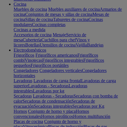
Cocina
Muebles de cocina
Muebles auxiliares de cocina
Armarios de
cocina
Conjuntos de mesas y sillas de cocina
Mesas de
cocina
Sillas de cocina
Taburetes de cocina
Cocinas
modulares
Cocinas completas
Cocinas a medida
Accesorios de cocina
Menaje
Servicio de
mesa
Cubertería
Cuchillos para chef
Vinos y
licores
Botellas
Utensilios de cocina
Vajilla
Bandejas
Electrodomésticos
Frigoríficos
Frigoríficos americanos
Frigoríficos
combi
Vinotecas
Frigoríficos integrables
Frigoríficos
pequeños
Frigoríficos portátiles
Congeladores
Congeladores verticales
Congeladores
horizontales
Lavadoras
Lavadoras de carga frontal
Lavadoras de carga
superior
Lavadoras - Secadoras
Lavadoras
integrables
Lavadoras por kg
Secadoras
Lavadoras - Secadoras
Secadoras con bomba de
calor
Secadoras de condensación
Secadoras de
evacuación
Secadoras integrables
Secadoras por Kg
Hornos
Conjunto de horno y placa
Hornos
convencionales
Hornos pirolíticos
Hornos multifunción
Placas de cocina
Conjunto de horno y
placa
Vitrocerámica
Placas de inducción
Placas de gas