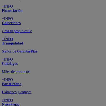
+INFO
Financiación
+INFO
Colecciones
Crea tu propio estilo
+INFO
Tranquilidad
6 años de Garantía Plus
+INFO
Catálogos
Miles de productos
+INFO
Por teléfono
Llámanos y compra
+INFO
Nueva app