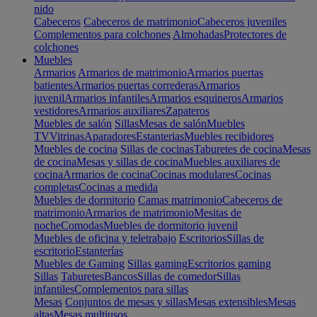
nido
Cabeceros
Cabeceros de matrimonio
Cabeceros juveniles
Complementos para colchones
Almohadas
Protectores de
colchones
Muebles
Armarios
Armarios de matrimonio
Armarios puertas
batientes
Armarios puertas correderas
Armarios
juvenil
Armarios infantiles
Armarios esquineros
Armarios
vestidores
Armarios auxiliares
Zapateros
Muebles de salón
Sillas
Mesas de salón
Muebles
TV
Vitrinas
Aparadores
Estanterias
Muebles recibidores
Muebles de cocina
Sillas de cocinas
Taburetes de cocina
Mesas
de cocina
Mesas y sillas de cocina
Muebles auxiliares de
cocina
Armarios de cocina
Cocinas modulares
Cocinas
completas
Cocinas a medida
Muebles de dormitorio
Camas matrimonio
Cabeceros de
matrimonio
Armarios de matrimonio
Mesitas de
noche
Comodas
Muebles de dormitorio juvenil
Muebles de oficina y teletrabajo
Escritorios
Sillas de
escritorio
Estanterías
Muebles de Gaming
Sillas gaming
Escritorios gaming
Sillas
Taburetes
Bancos
Sillas de comedor
Sillas
infantiles
Complementos para sillas
Mesas
Conjuntos de mesas y sillas
Mesas extensibles
Mesas
altas
Mesas multiusos