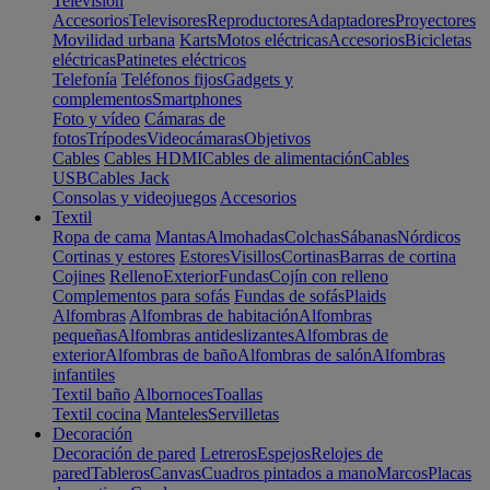
Televisión
Accesorios
Televisores
Reproductores
Adaptadores
Proyectores
Movilidad urbana
Karts
Motos eléctricas
Accesorios
Bicicletas
eléctricas
Patinetes eléctricos
Telefonía
Teléfonos fijos
Gadgets y
complementos
Smartphones
Foto y vídeo
Cámaras de
fotos
Trípodes
Videocámaras
Objetivos
Cables
Cables HDMI
Cables de alimentación
Cables
USB
Cables Jack
Consolas y videojuegos
Accesorios
Textil
Ropa de cama
Mantas
Almohadas
Colchas
Sábanas
Nórdicos
Cortinas y estores
Estores
Visillos
Cortinas
Barras de cortina
Cojines
Relleno
Exterior
Fundas
Cojín con relleno
Complementos para sofás
Fundas de sofás
Plaids
Alfombras
Alfombras de habitación
Alfombras
pequeñas
Alfombras antideslizantes
Alfombras de
exterior
Alfombras de baño
Alfombras de salón
Alfombras
infantiles
Textil baño
Albornoces
Toallas
Textil cocina
Manteles
Servilletas
Decoración
Decoración de pared
Letreros
Espejos
Relojes de
pared
Tableros
Canvas
Cuadros pintados a mano
Marcos
Placas