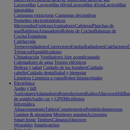
Lavavajillas
Lavavajillas 60cm
Lavavajillas 45cm
Lavavajillas
integrables
Campanas extractoras
Campanas decorativas
Pequeños electrodomésticos
Microondas
Freidoras
Aspiradores
Cafeteras
Planchas de
asar
Batidoras
Amasadores
Robots de Cocina
Balanzas de
Cocina
Tostadoras
Calefacción
Termoventiladores
Convectores
Estufas
Radiadores
Calefactores
D
Térmicos
Humidificadores
Climatización
Ventiladores
Aire acondicionado
Calentadores de agua
Termos eléctricos
Belleza y salud
Cuidado de los hombres
Cuidado
cabello
Cuidado dental
Salud y bienestar
Limpieza
Limpieza a vapor
Robot limpiacristales
Electrónica
Audio y hifi
Auriculares
Adaptadores
Reproductores
Radios
Altavoces
Hifi
Bar
de sonido
Audio car y GPS
Micrófonos
Informática
Almacenamiento
Tablets
Complementos
Portátiles
Impresoras
Gaming & streaming
Monitores gaming
Accesorios
Smart home
Timbres
Cámaras
Altavoces
Wearables
Smartwatches