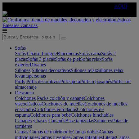
🔵Cambia tu electro con
-10% EXTRA
de descuento ☑️
AQUÍ
Baleares
Canarias
Sofás
Sofás
Chaise Longue
Rinconeras
Sofás cama
Sofás 2
plazas
Sofás 3 plazas
Sofás de piel
Sofás relax
Sofás
exterior
Divanes
Sillones
Sillones decorativos
Sillones relax
Sillones relax
levantapersonas
Puffs
Puffs decorativos
Puffs pera
Puffs reposapiés
Puffs con
almacenaje
Descanso
Colchones
Packs colchón y canapé
Colchones
viscoelásticos
Colchones de muelles
Colchones de muelles
ensacados
Colchones enrollados
Colchones de
espuma
Colchones para bebé
Colchones hinchables
Canapés y bases
Canapés
Base tapizadas
Somieres
Patas de
somieres
Camas
Camas de matrimonio
Camas dobles
Camas
individuales
Camas juveniles
Camas infantiles
Literas
Camas