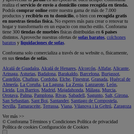
realiza el
servicio de envío a domicilio como recogida en tienda.
Podrás
comprar online
entre nuestra gama de más de 7.000
productos y
recibirlo en tu domicilio
, o bien con
recogida gratis
en nuestras tiendas física.
No esperes más para crear o renovar tu
hogar y transformarlo en un espacio con mucho estilo. Conforama
tiene 300
tiendas de muebles
físicas distribuidas en
6 países
distintos. Aproveche nuestras ofertas de
sofas baratos
,
colchones
baratos
y
liquidaciones de sofas
.
Conforama solo comercializa a través de su website o, físicamente,
en sus
tiendas de sofás
.
Alcalá de Guadaíra
,
Alcalá de Henares
,
Alcorcón
,
Alfafar
,
Alicante
,
Arinaga
,
Asturias
,
Badalona
,
Barakaldo
,
Barcelona
,
Burjassot
,
Castellón
,
Chafiras
,
Cordoba
,
Elche
,
Finestrat
,
Granada
,
Huércal de
Almería
,
La Coruña
,
La Laguna
,
La Zenia
,
Lanzarote
,
León
,
Lleida
,
Los Barrios
,
Madrid
,
Majadahonda
,
Málaga
,
Murcia
,
Orotava
,
Palma
,
Pamplona
,
Rivas
,
Sabadell
,
Sagunto
,
Salt, Girona
,
San Sebastian
,
Sant Boi
,
Santander
,
Santiago de Compostela
,
Sevilla
,
Tamaraceite
,
Terrassa
,
Viana
,
Vilanova i la Geltrú
,
Zaragoza
Ver más >>
© Conforama
Términos y Condiciones
Política de privacidad
Política de cookies
Configuración de Cookies