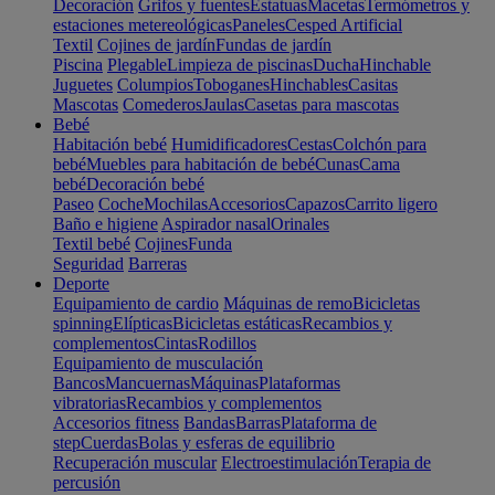
Decoración
Grifos y fuentes
Estatuas
Macetas
Termómetros y
estaciones metereológicas
Paneles
Cesped Artificial
Textil
Cojines de jardín
Fundas de jardín
Piscina
Plegable
Limpieza de piscinas
Ducha
Hinchable
Juguetes
Columpios
Toboganes
Hinchables
Casitas
Mascotas
Comederos
Jaulas
Casetas para mascotas
Bebé
Habitación bebé
Humidificadores
Cestas
Colchón para
bebé
Muebles para habitación de bebé
Cunas
Cama
bebé
Decoración bebé
Paseo
Coche
Mochilas
Accesorios
Capazos
Carrito ligero
Baño e higiene
Aspirador nasal
Orinales
Textil bebé
Cojines
Funda
Seguridad
Barreras
Deporte
Equipamiento de cardio
Máquinas de remo
Bicicletas
spinning
Elípticas
Bicicletas estáticas
Recambios y
complementos
Cintas
Rodillos
Equipamiento de musculación
Bancos
Mancuernas
Máquinas
Plataformas
vibratorias
Recambios y complementos
Accesorios fitness
Bandas
Barras
Plataforma de
step
Cuerdas
Bolas y esferas de equilibrio
Recuperación muscular
Electroestimulación
Terapia de
percusión