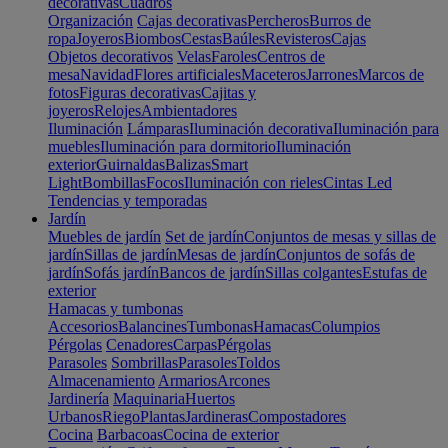
decorativas
Cuadros
Organización
Cajas decorativas
Percheros
Burros de
ropa
Joyeros
Biombos
Cestas
Baúles
Revisteros
Cajas
Objetos decorativos
Velas
Faroles
Centros de
mesa
Navidad
Flores artificiales
Maceteros
Jarrones
Marcos de
fotos
Figuras decorativas
Cajitas y
joyeros
Relojes
Ambientadores
Iluminación
Lámparas
Iluminación decorativa
Iluminación para
muebles
Iluminación para dormitorio
Iluminación
exterior
Guirnaldas
Balizas
Smart
Light
Bombillas
Focos
Iluminación con rieles
Cintas Led
Tendencias y temporadas
Jardín
Muebles de jardín
Set de jardín
Conjuntos de mesas y sillas de
jardín
Sillas de jardín
Mesas de jardín
Conjuntos de sofás de
jardín
Sofás jardín
Bancos de jardín
Sillas colgantes
Estufas de
exterior
Hamacas y tumbonas
Accesorios
Balancines
Tumbonas
Hamacas
Columpios
Pérgolas
Cenadores
Carpas
Pérgolas
Parasoles
Sombrillas
Parasoles
Toldos
Almacenamiento
Armarios
Arcones
Jardinería
Maquinaria
Huertos
Urbanos
Riego
Plantas
Jardineras
Compostadores
Cocina
Barbacoas
Cocina de exterior