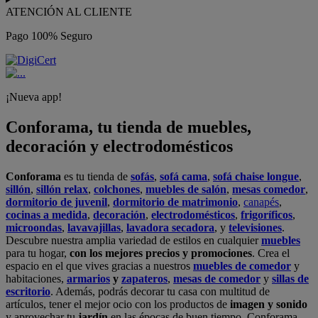
ATENCIÓN AL CLIENTE
Pago 100% Seguro
¡Nueva app!
Conforama, tu tienda de muebles,
decoración y electrodomésticos
Conforama
es tu tienda de
sofás
,
sofá cama
,
sofá chaise longue
,
sillón
,
sillón relax
,
colchones
,
muebles de salón
,
mesas comedor
,
dormitorio de juvenil
,
dormitorio de matrimonio
,
canapés
,
cocinas a medida
,
decoración
,
electrodomésticos
,
frigoríficos
,
microondas
,
lavavajillas
,
lavadora secadora
, y
televisiones
.
Descubre nuestra amplia variedad de estilos en cualquier
muebles
para tu hogar,
con los mejores precios y promociones
. Crea el
espacio en el que vives gracias a nuestros
muebles de comedor
y
habitaciones,
armarios
y
zapateros
,
mesas de comedor
y
sillas de
escritorio
. Además, podrás decorar tu casa con multitud de
artículos, tener el mejor ocio con los productos de
imagen y sonido
y aprovechar tu
jardín
en las épocas de buen tiempo. Conforama