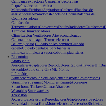
Campanas extractoras
Campanas decorativas
Pequeños electrodomésticos
Microondas
Freidoras
Aspiradores
Cafeteras
Planchas de
asar
Batidoras
Amasadores
Robots de Cocina
Balanzas de
Cocina
Tostadoras
Calefacción
Termoventiladores
Convectores
Estufas
Radiadores
Calefactores
D
Térmicos
Humidificadores
Climatización
Ventiladores
Aire acondicionado
Calentadores de agua
Termos eléctricos
Belleza y salud
Cuidado de los hombres
Cuidado
cabello
Cuidado dental
Salud y bienestar
Limpieza
Limpieza a vapor
Robot limpiacristales
Electrónica
Audio y hifi
Auriculares
Adaptadores
Reproductores
Radios
Altavoces
Hifi
Bar
de sonido
Audio car y GPS
Micrófonos
Informática
Almacenamiento
Tablets
Complementos
Portátiles
Impresoras
Gaming & streaming
Monitores gaming
Accesorios
Smart home
Timbres
Cámaras
Altavoces
Wearables
Smartwatches
Televisión
Accesorios
Televisores
Reproductores
Adaptadores
Proyectores
Movilidad urbana
Karts
Motos eléctricas
Accesorios
Bicicletas