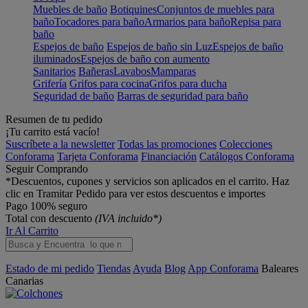
Muebles de baño
Botiquines
Conjuntos de muebles para
baño
Tocadores para baño
Armarios para baño
Repisa para
baño
Espejos de baño
Espejos de baño sin Luz
Espejos de baño
iluminados
Espejos de baño con aumento
Sanitarios
Bañeras
Lavabos
Mamparas
Grifería
Grifos para cocina
Grifos para ducha
Seguridad de baño
Barras de seguridad para baño
Resumen de tu pedido
¡Tu carrito está vacío!
Suscríbete a la newsletter
Todas las promociones
Colecciones
Conforama
Tarjeta Conforama
Financiación
Catálogos Conforama
Seguir Comprando
*Descuentos, cupones y servicios son aplicados en el carrito. Haz
clic en Tramitar Pedido para ver estos descuentos e importes
Pago 100% seguro
Total con descuento
(IVA incluido*)
Ir Al Carrito
Estado de mi pedido
Tiendas
Ayuda
Blog
App Conforama
Baleares
Canarias