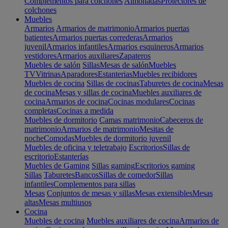
Complementos para colchones
Almohadas
Protectores de
colchones
Muebles
Armarios
Armarios de matrimonio
Armarios puertas
batientes
Armarios puertas correderas
Armarios
juvenil
Armarios infantiles
Armarios esquineros
Armarios
vestidores
Armarios auxiliares
Zapateros
Muebles de salón
Sillas
Mesas de salón
Muebles
TV
Vitrinas
Aparadores
Estanterias
Muebles recibidores
Muebles de cocina
Sillas de cocinas
Taburetes de cocina
Mesas
de cocina
Mesas y sillas de cocina
Muebles auxiliares de
cocina
Armarios de cocina
Cocinas modulares
Cocinas
completas
Cocinas a medida
Muebles de dormitorio
Camas matrimonio
Cabeceros de
matrimonio
Armarios de matrimonio
Mesitas de
noche
Comodas
Muebles de dormitorio juvenil
Muebles de oficina y teletrabajo
Escritorios
Sillas de
escritorio
Estanterías
Muebles de Gaming
Sillas gaming
Escritorios gaming
Sillas
Taburetes
Bancos
Sillas de comedor
Sillas
infantiles
Complementos para sillas
Mesas
Conjuntos de mesas y sillas
Mesas extensibles
Mesas
altas
Mesas multiusos
Cocina
Muebles de cocina
Muebles auxiliares de cocina
Armarios de