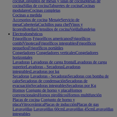
cocina
Conjuntos de mesas y sillas de cocina
Mesas de
cocina
Sillas de cocina
Taburetes de cocina
Cocinas
modulares
Cocinas completas
Cocinas a medida
Accesorios de cocina
Menaje
Servicio de
mesa
Cubertería
Cuchillos para chef
Vinos y
licores
Botellas
Utensilios de cocina
Vajilla
Bandejas
Electrodomésticos
Frigoríficos
Frigoríficos americanos
Frigoríficos
combi
Vinotecas
Frigoríficos integrables
Frigoríficos
pequeños
Frigoríficos portátiles
Congeladores
Congeladores verticales
Congeladores
horizontales
Lavadoras
Lavadoras de carga frontal
Lavadoras de carga
superior
Lavadoras - Secadoras
Lavadoras
integrables
Lavadoras por kg
Secadoras
Lavadoras - Secadoras
Secadoras con bomba de
calor
Secadoras de condensación
Secadoras de
evacuación
Secadoras integrables
Secadoras por Kg
Hornos
Conjunto de horno y placa
Hornos
convencionales
Hornos pirolíticos
Hornos multifunción
Placas de cocina
Conjunto de horno y
placa
Vitrocerámica
Placas de inducción
Placas de gas
Lavavajillas
Lavavajillas 60cm
Lavavajillas 45cm
Lavavajillas
integrables