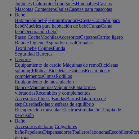
Juguetes
Columpios
Toboganes
Hinchables
Casitas
Mascotas
Comederos
Jaulas
Casetas para mascotas
Bebé
Habitación bebé
Humidificadores
Cestas
Colchón para
bebé
Muebles para habitación de bebé
Cunas
Cama
bebé
Decoración bebé
Paseo
Coche
Mochilas
Accesorios
Capazos
Carrito ligero
Baño e higiene
Aspirador nasal
Orinales
Textil bebé
Cojines
Funda
Seguridad
Barreras
Deporte
Equipamiento de cardio
Máquinas de remo
Bicicletas
spinning
Elípticas
Bicicletas estáticas
Recambios y
complementos
Cintas
Rodillos
Equipamiento de musculación
Bancos
Mancuernas
Máquinas
Plataformas
vibratorias
Recambios y complementos
Accesorios fitness
Bandas
Barras
Plataforma de
step
Cuerdas
Bolas y esferas de equilibrio
Recuperación muscular
Electroestimulación
Terapia de
percusión
Baño
Accesorios de baño
Colgadores
baño
Papeleras
Dispensadores
Toalleros
Jaboneras
Escobillero
Port
de ropa