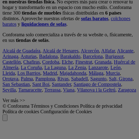
en nuestras tiendas física.
No esperes más para crear o renovar tu
hogar y transformarlo en un espacio con mucho estilo. Conforama
tiene 300
tiendas de muebles
físicas distribuidas en
6 países
distintos. Aproveche nuestras ofertas de
sofas baratos
,
colchones
baratos
y
liquidaciones de sofas
.
Conforama solo comercializa a través de su website o, físicamente,
en sus
tiendas de sofás
.
Alcalá de Guadaíra
,
Alcalá de Henares
,
Alcorcón
,
Alfafar
,
Alicante
,
Arinaga
,
Asturias
,
Badalona
,
Barakaldo
,
Barcelona
,
Burjassot
,
Castellón
,
Chafiras
,
Cordoba
,
Elche
,
Finestrat
,
Granada
,
Huércal de
Almería
,
La Coruña
,
La Laguna
,
La Zenia
,
Lanzarote
,
León
,
Lleida
,
Los Barrios
,
Madrid
,
Majadahonda
,
Málaga
,
Murcia
,
Orotava
,
Palma
,
Pamplona
,
Rivas
,
Sabadell
,
Sagunto
,
Salt, Girona
,
San Sebastian
,
Sant Boi
,
Santander
,
Santiago de Compostela
,
Sevilla
,
Tamaraceite
,
Terrassa
,
Viana
,
Vilanova i la Geltrú
,
Zaragoza
Ver más >>
© Conforama
Términos y Condiciones
Política de privacidad
Política de cookies
Configuración de Cookies