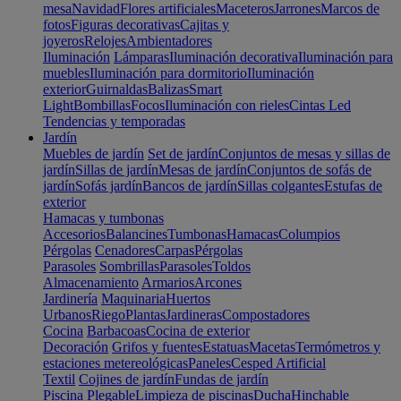
mesa
Navidad
Flores artificiales
Maceteros
Jarrones
Marcos de
fotos
Figuras decorativas
Cajitas y
joyeros
Relojes
Ambientadores
Iluminación
Lámparas
Iluminación decorativa
Iluminación para
muebles
Iluminación para dormitorio
Iluminación
exterior
Guirnaldas
Balizas
Smart
Light
Bombillas
Focos
Iluminación con rieles
Cintas Led
Tendencias y temporadas
Jardín
Muebles de jardín
Set de jardín
Conjuntos de mesas y sillas de
jardín
Sillas de jardín
Mesas de jardín
Conjuntos de sofás de
jardín
Sofás jardín
Bancos de jardín
Sillas colgantes
Estufas de
exterior
Hamacas y tumbonas
Accesorios
Balancines
Tumbonas
Hamacas
Columpios
Pérgolas
Cenadores
Carpas
Pérgolas
Parasoles
Sombrillas
Parasoles
Toldos
Almacenamiento
Armarios
Arcones
Jardinería
Maquinaria
Huertos
Urbanos
Riego
Plantas
Jardineras
Compostadores
Cocina
Barbacoas
Cocina de exterior
Decoración
Grifos y fuentes
Estatuas
Macetas
Termómetros y
estaciones metereológicas
Paneles
Cesped Artificial
Textil
Cojines de jardín
Fundas de jardín
Piscina
Plegable
Limpieza de piscinas
Ducha
Hinchable