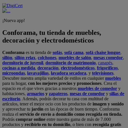
¡Nueva app!
Conforama, tu tienda de muebles,
decoración y electrodomésticos
Conforama
es tu tienda de
sofás
,
sofá cama
,
sofá chaise longue
,
sillón
,
sillón relax
,
colchones
,
muebles de salón
,
mesas comedor
,
dormitorio de juvenil
,
dormitorio de matrimonio
,
canapés
,
cocinas a medida
,
decoración
,
electrodomésticos
,
frigoríficos
,
microondas
,
lavavajillas
,
lavadora secadora
, y
televisiones
.
Descubre nuestra amplia variedad de estilos en cualquier
muebles
para tu hogar,
con los mejores precios y promociones
. Crea el
espacio en el que vives gracias a nuestros
muebles de comedor
y
habitaciones,
armarios
y
zapateros
,
mesas de comedor
y
sillas de
escritorio
. Además, podrás decorar tu casa con multitud de
artículos, tener el mejor ocio con los productos de
imagen y sonido
y aprovechar tu
jardín
en las épocas de buen tiempo. Conforama
realiza el
servicio de envío a domicilio como recogida en tienda.
Podrás
comprar online
entre nuestra gama de más de 7.000
productos y
recibirlo en tu domicilio
, o bien con
recogida gratis