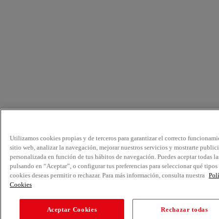
Utilizamos cookies propias y de terceros para garantizar el correcto funcionami
sitio web, analizar la navegación, mejorar nuestros servicios y mostrarte public
personalizada en función de tus hábitos de navegación. Puedes aceptar todas la
pulsando en “Aceptar”, o configurar tus preferencias para seleccionar qué tipos
cookies deseas permitir o rechazar. Para más información, consulta nuestra
Pol
Cookies
Aceptar Cookies
Rechazar todas