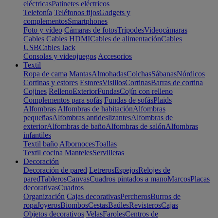
eléctricas
Patinetes eléctricos
Telefonía
Teléfonos fijos
Gadgets y
complementos
Smartphones
Foto y vídeo
Cámaras de fotos
Trípodes
Videocámaras
Cables
Cables HDMI
Cables de alimentación
Cables
USB
Cables Jack
Consolas y videojuegos
Accesorios
Textil
Ropa de cama
Mantas
Almohadas
Colchas
Sábanas
Nórdicos
Cortinas y estores
Estores
Visillos
Cortinas
Barras de cortina
Cojines
Relleno
Exterior
Fundas
Cojín con relleno
Complementos para sofás
Fundas de sofás
Plaids
Alfombras
Alfombras de habitación
Alfombras
pequeñas
Alfombras antideslizantes
Alfombras de
exterior
Alfombras de baño
Alfombras de salón
Alfombras
infantiles
Textil baño
Albornoces
Toallas
Textil cocina
Manteles
Servilletas
Decoración
Decoración de pared
Letreros
Espejos
Relojes de
pared
Tableros
Canvas
Cuadros pintados a mano
Marcos
Placas
decorativas
Cuadros
Organización
Cajas decorativas
Percheros
Burros de
ropa
Joyeros
Biombos
Cestas
Baúles
Revisteros
Cajas
Objetos decorativos
Velas
Faroles
Centros de