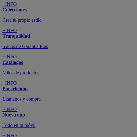
+INFO
Colecciones
Crea tu propio estilo
+INFO
Tranquilidad
6 años de Garantía Plus
+INFO
Catálogos
Miles de productos
+INFO
Por teléfono
Llámanos y compra
+INFO
Nueva app
Todo en tu móvil
+INFO