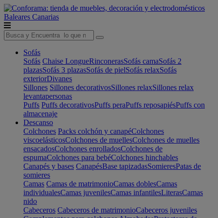
Baleares
Canarias
Sofás
Sofás
Chaise Longue
Rinconeras
Sofás cama
Sofás 2
plazas
Sofás 3 plazas
Sofás de piel
Sofás relax
Sofás
exterior
Divanes
Sillones
Sillones decorativos
Sillones relax
Sillones relax
levantapersonas
Puffs
Puffs decorativos
Puffs pera
Puffs reposapiés
Puffs con
almacenaje
Descanso
Colchones
Packs colchón y canapé
Colchones
viscoelásticos
Colchones de muelles
Colchones de muelles
ensacados
Colchones enrollados
Colchones de
espuma
Colchones para bebé
Colchones hinchables
Canapés y bases
Canapés
Base tapizadas
Somieres
Patas de
somieres
Camas
Camas de matrimonio
Camas dobles
Camas
individuales
Camas juveniles
Camas infantiles
Literas
Camas
nido
Cabeceros
Cabeceros de matrimonio
Cabeceros juveniles