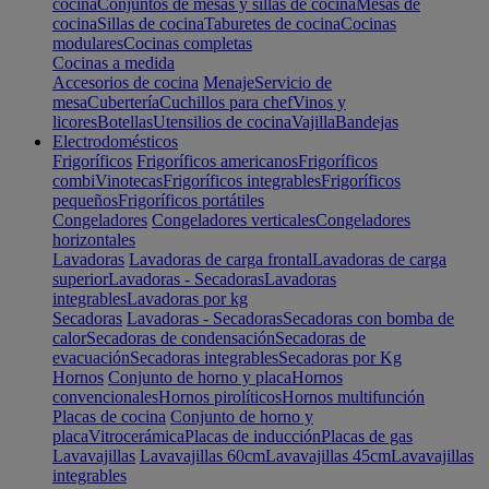
cocina
Conjuntos de mesas y sillas de cocina
Mesas de
cocina
Sillas de cocina
Taburetes de cocina
Cocinas
modulares
Cocinas completas
Cocinas a medida
Accesorios de cocina
Menaje
Servicio de
mesa
Cubertería
Cuchillos para chef
Vinos y
licores
Botellas
Utensilios de cocina
Vajilla
Bandejas
Electrodomésticos
Frigoríficos
Frigoríficos americanos
Frigoríficos
combi
Vinotecas
Frigoríficos integrables
Frigoríficos
pequeños
Frigoríficos portátiles
Congeladores
Congeladores verticales
Congeladores
horizontales
Lavadoras
Lavadoras de carga frontal
Lavadoras de carga
superior
Lavadoras - Secadoras
Lavadoras
integrables
Lavadoras por kg
Secadoras
Lavadoras - Secadoras
Secadoras con bomba de
calor
Secadoras de condensación
Secadoras de
evacuación
Secadoras integrables
Secadoras por Kg
Hornos
Conjunto de horno y placa
Hornos
convencionales
Hornos pirolíticos
Hornos multifunción
Placas de cocina
Conjunto de horno y
placa
Vitrocerámica
Placas de inducción
Placas de gas
Lavavajillas
Lavavajillas 60cm
Lavavajillas 45cm
Lavavajillas
integrables