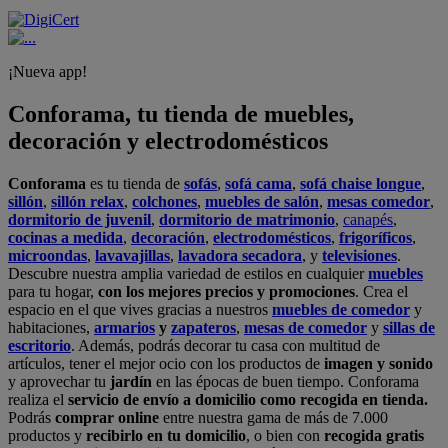
¡Nueva app!
Conforama, tu tienda de muebles,
decoración y electrodomésticos
Conforama
es tu tienda de
sofás
,
sofá cama
,
sofá chaise longue
,
sillón
,
sillón relax
,
colchones
,
muebles de salón
,
mesas comedor
,
dormitorio de juvenil
,
dormitorio de matrimonio
,
canapés
,
cocinas a medida
,
decoración
,
electrodomésticos
,
frigoríficos
,
microondas
,
lavavajillas
,
lavadora secadora
, y
televisiones
.
Descubre nuestra amplia variedad de estilos en cualquier
muebles
para tu hogar,
con los mejores precios y promociones
. Crea el
espacio en el que vives gracias a nuestros
muebles de comedor
y
habitaciones,
armarios
y
zapateros
,
mesas de comedor
y
sillas de
escritorio
. Además, podrás decorar tu casa con multitud de
artículos, tener el mejor ocio con los productos de
imagen y sonido
y aprovechar tu
jardín
en las épocas de buen tiempo. Conforama
realiza el
servicio de envío a domicilio como recogida en tienda.
Podrás
comprar online
entre nuestra gama de más de 7.000
productos y
recibirlo en tu domicilio
, o bien con
recogida gratis