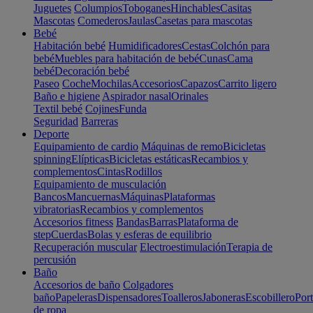
Juguetes
Columpios
Toboganes
Hinchables
Casitas
Mascotas
Comederos
Jaulas
Casetas para mascotas
Bebé
Habitación bebé
Humidificadores
Cestas
Colchón para
bebé
Muebles para habitación de bebé
Cunas
Cama
bebé
Decoración bebé
Paseo
Coche
Mochilas
Accesorios
Capazos
Carrito ligero
Baño e higiene
Aspirador nasal
Orinales
Textil bebé
Cojines
Funda
Seguridad
Barreras
Deporte
Equipamiento de cardio
Máquinas de remo
Bicicletas
spinning
Elípticas
Bicicletas estáticas
Recambios y
complementos
Cintas
Rodillos
Equipamiento de musculación
Bancos
Mancuernas
Máquinas
Plataformas
vibratorias
Recambios y complementos
Accesorios fitness
Bandas
Barras
Plataforma de
step
Cuerdas
Bolas y esferas de equilibrio
Recuperación muscular
Electroestimulación
Terapia de
percusión
Baño
Accesorios de baño
Colgadores
baño
Papeleras
Dispensadores
Toalleros
Jaboneras
Escobillero
Port
de ropa