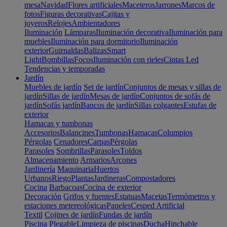
mesa
Navidad
Flores artificiales
Maceteros
Jarrones
Marcos de
fotos
Figuras decorativas
Cajitas y
joyeros
Relojes
Ambientadores
Iluminación
Lámparas
Iluminación decorativa
Iluminación para
muebles
Iluminación para dormitorio
Iluminación
exterior
Guirnaldas
Balizas
Smart
Light
Bombillas
Focos
Iluminación con rieles
Cintas Led
Tendencias y temporadas
Jardín
Muebles de jardín
Set de jardín
Conjuntos de mesas y sillas de
jardín
Sillas de jardín
Mesas de jardín
Conjuntos de sofás de
jardín
Sofás jardín
Bancos de jardín
Sillas colgantes
Estufas de
exterior
Hamacas y tumbonas
Accesorios
Balancines
Tumbonas
Hamacas
Columpios
Pérgolas
Cenadores
Carpas
Pérgolas
Parasoles
Sombrillas
Parasoles
Toldos
Almacenamiento
Armarios
Arcones
Jardinería
Maquinaria
Huertos
Urbanos
Riego
Plantas
Jardineras
Compostadores
Cocina
Barbacoas
Cocina de exterior
Decoración
Grifos y fuentes
Estatuas
Macetas
Termómetros y
estaciones metereológicas
Paneles
Cesped Artificial
Textil
Cojines de jardín
Fundas de jardín
Piscina
Plegable
Limpieza de piscinas
Ducha
Hinchable