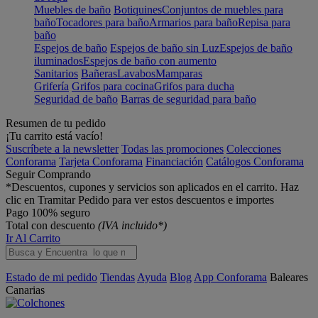
Muebles de baño
Botiquines
Conjuntos de muebles para
baño
Tocadores para baño
Armarios para baño
Repisa para
baño
Espejos de baño
Espejos de baño sin Luz
Espejos de baño
iluminados
Espejos de baño con aumento
Sanitarios
Bañeras
Lavabos
Mamparas
Grifería
Grifos para cocina
Grifos para ducha
Seguridad de baño
Barras de seguridad para baño
Resumen de tu pedido
¡Tu carrito está vacío!
Suscríbete a la newsletter
Todas las promociones
Colecciones
Conforama
Tarjeta Conforama
Financiación
Catálogos Conforama
Seguir Comprando
*Descuentos, cupones y servicios son aplicados en el carrito. Haz
clic en Tramitar Pedido para ver estos descuentos e importes
Pago 100% seguro
Total con descuento
(IVA incluido*)
Ir Al Carrito
Estado de mi pedido
Tiendas
Ayuda
Blog
App Conforama
Baleares
Canarias