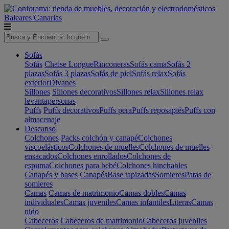
Baleares
Canarias
Sofás
Sofás
Chaise Longue
Rinconeras
Sofás cama
Sofás 2
plazas
Sofás 3 plazas
Sofás de piel
Sofás relax
Sofás
exterior
Divanes
Sillones
Sillones decorativos
Sillones relax
Sillones relax
levantapersonas
Puffs
Puffs decorativos
Puffs pera
Puffs reposapiés
Puffs con
almacenaje
Descanso
Colchones
Packs colchón y canapé
Colchones
viscoelásticos
Colchones de muelles
Colchones de muelles
ensacados
Colchones enrollados
Colchones de
espuma
Colchones para bebé
Colchones hinchables
Canapés y bases
Canapés
Base tapizadas
Somieres
Patas de
somieres
Camas
Camas de matrimonio
Camas dobles
Camas
individuales
Camas juveniles
Camas infantiles
Literas
Camas
nido
Cabeceros
Cabeceros de matrimonio
Cabeceros juveniles