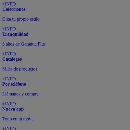
+INFO
Colecciones
Crea tu propio estilo
+INFO
Tranquilidad
6 años de Garantía Plus
+INFO
Catálogos
Miles de productos
+INFO
Por teléfono
Llámanos y compra
+INFO
Nueva app
Todo en tu móvil
+INFO