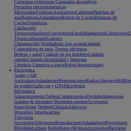
Campanas extractoras
Campanas decorativas
Pequeños electrodomésticos
Microondas
Freidoras
Aspiradores
Cafeteras
Planchas de
asar
Batidoras
Amasadores
Robots de Cocina
Balanzas de
Cocina
Tostadoras
Calefacción
Termoventiladores
Convectores
Estufas
Radiadores
Calefactores
D
Térmicos
Humidificadores
Climatización
Ventiladores
Aire acondicionado
Calentadores de agua
Termos eléctricos
Belleza y salud
Cuidado de los hombres
Cuidado
cabello
Cuidado dental
Salud y bienestar
Limpieza
Limpieza a vapor
Robot limpiacristales
Electrónica
Audio y hifi
Auriculares
Adaptadores
Reproductores
Radios
Altavoces
Hifi
Bar
de sonido
Audio car y GPS
Micrófonos
Informática
Almacenamiento
Tablets
Complementos
Portátiles
Impresoras
Gaming & streaming
Monitores gaming
Accesorios
Smart home
Timbres
Cámaras
Altavoces
Wearables
Smartwatches
Televisión
Accesorios
Televisores
Reproductores
Adaptadores
Proyectores
Movilidad urbana
Karts
Motos eléctricas
Accesorios
Bicicletas