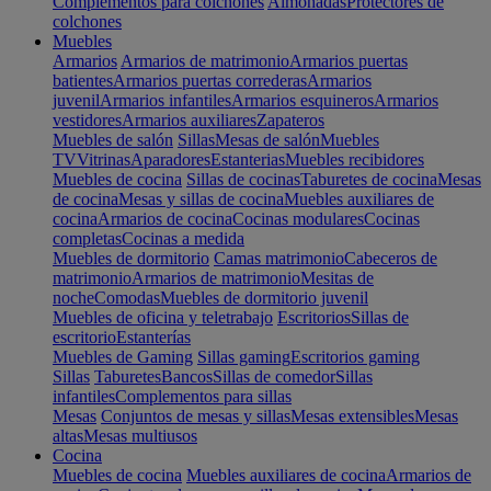
Complementos para colchones
Almohadas
Protectores de
colchones
Muebles
Armarios
Armarios de matrimonio
Armarios puertas
batientes
Armarios puertas correderas
Armarios
juvenil
Armarios infantiles
Armarios esquineros
Armarios
vestidores
Armarios auxiliares
Zapateros
Muebles de salón
Sillas
Mesas de salón
Muebles
TV
Vitrinas
Aparadores
Estanterias
Muebles recibidores
Muebles de cocina
Sillas de cocinas
Taburetes de cocina
Mesas
de cocina
Mesas y sillas de cocina
Muebles auxiliares de
cocina
Armarios de cocina
Cocinas modulares
Cocinas
completas
Cocinas a medida
Muebles de dormitorio
Camas matrimonio
Cabeceros de
matrimonio
Armarios de matrimonio
Mesitas de
noche
Comodas
Muebles de dormitorio juvenil
Muebles de oficina y teletrabajo
Escritorios
Sillas de
escritorio
Estanterías
Muebles de Gaming
Sillas gaming
Escritorios gaming
Sillas
Taburetes
Bancos
Sillas de comedor
Sillas
infantiles
Complementos para sillas
Mesas
Conjuntos de mesas y sillas
Mesas extensibles
Mesas
altas
Mesas multiusos
Cocina
Muebles de cocina
Muebles auxiliares de cocina
Armarios de