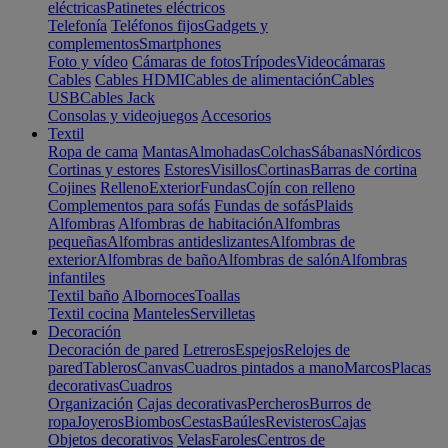
eléctricas
Patinetes eléctricos
Telefonía
Teléfonos fijos
Gadgets y
complementos
Smartphones
Foto y vídeo
Cámaras de fotos
Trípodes
Videocámaras
Cables
Cables HDMI
Cables de alimentación
Cables
USB
Cables Jack
Consolas y videojuegos
Accesorios
Textil
Ropa de cama
Mantas
Almohadas
Colchas
Sábanas
Nórdicos
Cortinas y estores
Estores
Visillos
Cortinas
Barras de cortina
Cojines
Relleno
Exterior
Fundas
Cojín con relleno
Complementos para sofás
Fundas de sofás
Plaids
Alfombras
Alfombras de habitación
Alfombras
pequeñas
Alfombras antideslizantes
Alfombras de
exterior
Alfombras de baño
Alfombras de salón
Alfombras
infantiles
Textil baño
Albornoces
Toallas
Textil cocina
Manteles
Servilletas
Decoración
Decoración de pared
Letreros
Espejos
Relojes de
pared
Tableros
Canvas
Cuadros pintados a mano
Marcos
Placas
decorativas
Cuadros
Organización
Cajas decorativas
Percheros
Burros de
ropa
Joyeros
Biombos
Cestas
Baúles
Revisteros
Cajas
Objetos decorativos
Velas
Faroles
Centros de