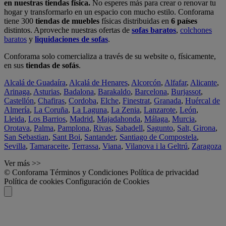
en nuestras tiendas física.
No esperes más para crear o renovar tu
hogar y transformarlo en un espacio con mucho estilo. Conforama
tiene 300
tiendas de muebles
físicas distribuidas en
6 países
distintos. Aproveche nuestras ofertas de
sofas baratos
,
colchones
baratos
y
liquidaciones de sofas
.
Conforama solo comercializa a través de su website o, físicamente,
en sus
tiendas de sofás
.
Alcalá de Guadaíra
,
Alcalá de Henares
,
Alcorcón
,
Alfafar
,
Alicante
,
Arinaga
,
Asturias
,
Badalona
,
Barakaldo
,
Barcelona
,
Burjassot
,
Castellón
,
Chafiras
,
Cordoba
,
Elche
,
Finestrat
,
Granada
,
Huércal de
Almería
,
La Coruña
,
La Laguna
,
La Zenia
,
Lanzarote
,
León
,
Lleida
,
Los Barrios
,
Madrid
,
Majadahonda
,
Málaga
,
Murcia
,
Orotava
,
Palma
,
Pamplona
,
Rivas
,
Sabadell
,
Sagunto
,
Salt, Girona
,
San Sebastian
,
Sant Boi
,
Santander
,
Santiago de Compostela
,
Sevilla
,
Tamaraceite
,
Terrassa
,
Viana
,
Vilanova i la Geltrú
,
Zaragoza
Ver más >>
© Conforama
Términos y Condiciones
Política de privacidad
Política de cookies
Configuración de Cookies