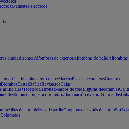
oyectores
éctricas
Patinetes eléctricos
s Jack
ras antideslizantes
Alfombras de exterior
Alfombras de baño
Alfombras 
Canvas
Cuadros pintados a mano
Marcos
Placas decorativas
Cuadros
s
Biombos
Cestas
Baúles
Revisteros
Cajas
s artificiales
Maceteros
Jarrones
Marcos de fotos
Figuras decorativas
Cajit
muebles
Iluminación para dormitorio
Iluminación exterior
Guirnaldas
Bali
ardín
Sillas de jardín
Mesas de jardín
Conjuntos de sofás de jardín
Sofás j
s
Columpios