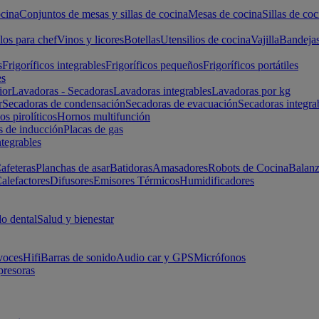
cina
Conjuntos de mesas y sillas de cocina
Mesas de cocina
Sillas de coc
los para chef
Vinos y licores
Botellas
Utensilios de cocina
Vajilla
Bandeja
s
Frigoríficos integrables
Frigoríficos pequeños
Frigoríficos portátiles
es
ior
Lavadoras - Secadoras
Lavadoras integrables
Lavadoras por kg
r
Secadoras de condensación
Secadoras de evacuación
Secadoras integra
s pirolíticos
Hornos multifunción
s de inducción
Placas de gas
ntegrables
afeteras
Planchas de asar
Batidoras
Amasadores
Robots de Cocina
Balanz
alefactores
Difusores
Emisores Térmicos
Humidificadores
o dental
Salud y bienestar
voces
Hifi
Barras de sonido
Audio car y GPS
Micrófonos
presoras