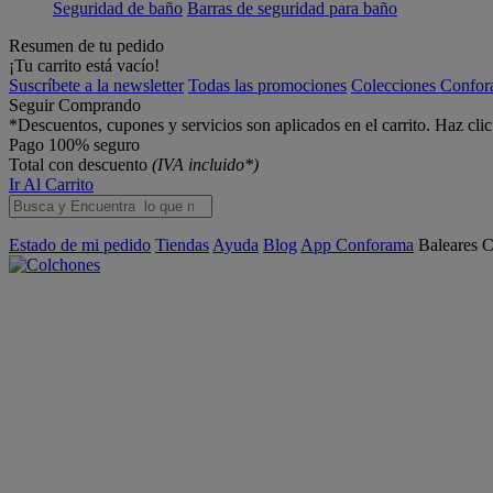
Seguridad de baño
Barras de seguridad para baño
Resumen de tu pedido
¡Tu carrito está vacío!
Suscríbete a la newsletter
Todas las promociones
Colecciones Confo
Seguir Comprando
*Descuentos, cupones y servicios son aplicados en el carrito. Haz cli
Pago 100% seguro
Total con descuento
(IVA incluido*)
Ir Al Carrito
Estado de mi pedido
Tiendas
Ayuda
Blog
App Conforama
Baleares
C