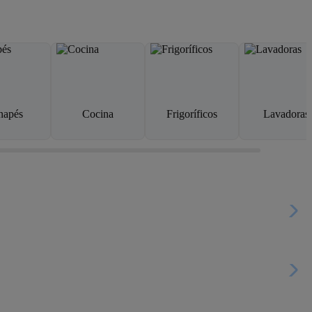
napés
Cocina
Frigoríficos
Lavadoras