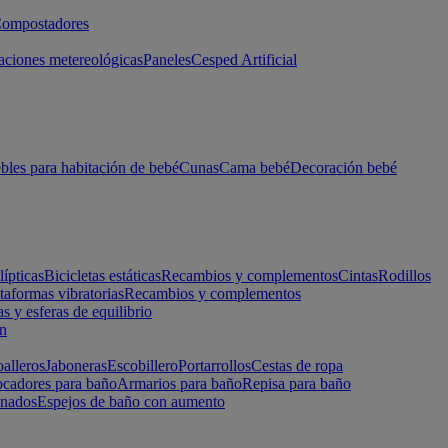
ompostadores
aciones metereológicas
Paneles
Cesped Artificial
les para habitación de bebé
Cunas
Cama bebé
Decoración bebé
lípticas
Bicicletas estáticas
Recambios y complementos
Cintas
Rodillos
taformas vibratorias
Recambios y complementos
s y esferas de equilibrio
ón
alleros
Jaboneras
Escobillero
Portarrollos
Cestas de ropa
cadores para baño
Armarios para baño
Repisa para baño
inados
Espejos de baño con aumento