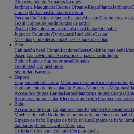
Almacenamiento
Armarios
Arcones
Jardinería
Maquinaria
Huertos Urbanos
Riego
Plantas
Jardineras
C
Cocina
Barbacoas
Cocina de exterior
Decoración
Grifos y fuentes
Estatuas
Macetas
Termómetros y est
Textil
Cojines de jardín
Fundas de jardín
Piscina
Plegable
Limpieza de piscinas
Ducha
Hinchable
Juguetes
Columpios
Toboganes
Hinchables
Casitas
Mascotas
Comederos
Jaulas
Casetas para mascotas
Bebé
Habitación bebé
Humidificadores
Cestas
Colchón para bebé
Mueb
Paseo
Coche
Mochilas
Accesorios
Capazos
Carrito ligero
Baño e higiene
Aspirador nasal
Orinales
Textil bebé
Cojines
Funda
Seguridad
Barreras
Deporte
Equipamiento de cardio
Máquinas de remo
Bicicletas spinning
E
Equipamiento de musculación
Bancos
Mancuernas
Máquinas
Pla
Accesorios fitness
Bandas
Barras
Plataforma de step
Cuerdas
Bola
Recuperación muscular
Electroestimulación
Terapia de percusi
Baño
Accesorios de baño
Colgadores baño
Papeleras
Dispensadores
To
Muebles de baño
Botiquines
Conjuntos de muebles para baño
To
Espejos de baño
Espejos de baño sin Luz
Espejos de baño ilum
Sanitarios
Bañeras
Lavabos
Mamparas
Grifería
Grifos para cocina
Grifos para ducha