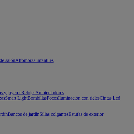
de salón
Alfombras infantiles
as y joyeros
Relojes
Ambientadores
zas
Smart Light
Bombillas
Focos
Iluminación con rieles
Cintas Led
ardín
Bancos de jardín
Sillas colgantes
Estufas de exterior