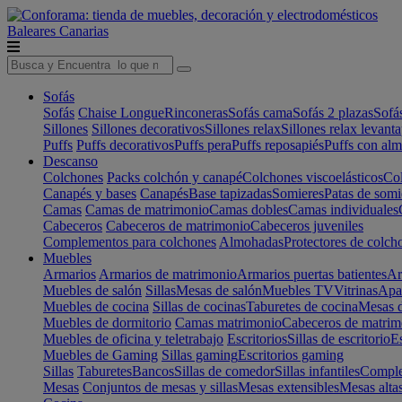
Baleares
Canarias
Sofás
Sofás
Chaise Longue
Rinconeras
Sofás cama
Sofás 2 plazas
Sofá
Sillones
Sillones decorativos
Sillones relax
Sillones relax levant
Puffs
Puffs decorativos
Puffs pera
Puffs reposapiés
Puffs con al
Descanso
Colchones
Packs colchón y canapé
Colchones viscoelásticos
Col
Canapés y bases
Canapés
Base tapizadas
Somieres
Patas de somi
Camas
Camas de matrimonio
Camas dobles
Camas individuales
Cabeceros
Cabeceros de matrimonio
Cabeceros juveniles
Complementos para colchones
Almohadas
Protectores de colch
Muebles
Armarios
Armarios de matrimonio
Armarios puertas batientes
Ar
Muebles de salón
Sillas
Mesas de salón
Muebles TV
Vitrinas
Apa
Muebles de cocina
Sillas de cocinas
Taburetes de cocina
Mesas d
Muebles de dormitorio
Camas matrimonio
Cabeceros de matrim
Muebles de oficina y teletrabajo
Escritorios
Sillas de escritorio
Es
Muebles de Gaming
Sillas gaming
Escritorios gaming
Sillas
Taburetes
Bancos
Sillas de comedor
Sillas infantiles
Complem
Mesas
Conjuntos de mesas y sillas
Mesas extensibles
Mesas alta