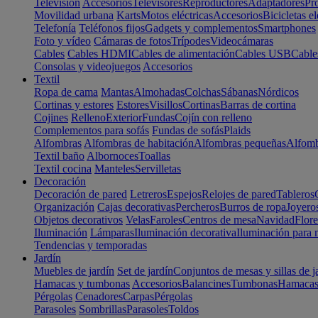
Televisión
Accesorios
Televisores
Reproductores
Adaptadores
Pr
Movilidad urbana
Karts
Motos eléctricas
Accesorios
Bicicletas el
Telefonía
Teléfonos fijos
Gadgets y complementos
Smartphones
Foto y vídeo
Cámaras de fotos
Trípodes
Videocámaras
Cables
Cables HDMI
Cables de alimentación
Cables USB
Cable
Consolas y videojuegos
Accesorios
Textil
Ropa de cama
Mantas
Almohadas
Colchas
Sábanas
Nórdicos
Cortinas y estores
Estores
Visillos
Cortinas
Barras de cortina
Cojines
Relleno
Exterior
Fundas
Cojín con relleno
Complementos para sofás
Fundas de sofás
Plaids
Alfombras
Alfombras de habitación
Alfombras pequeñas
Alfomb
Textil baño
Albornoces
Toallas
Textil cocina
Manteles
Servilletas
Decoración
Decoración de pared
Letreros
Espejos
Relojes de pared
Tableros
Organización
Cajas decorativas
Percheros
Burros de ropa
Joyero
Objetos decorativos
Velas
Faroles
Centros de mesa
Navidad
Flore
Iluminación
Lámparas
Iluminación decorativa
Iluminación para 
Tendencias y temporadas
Jardín
Muebles de jardín
Set de jardín
Conjuntos de mesas y sillas de j
Hamacas y tumbonas
Accesorios
Balancines
Tumbonas
Hamaca
Pérgolas
Cenadores
Carpas
Pérgolas
Parasoles
Sombrillas
Parasoles
Toldos