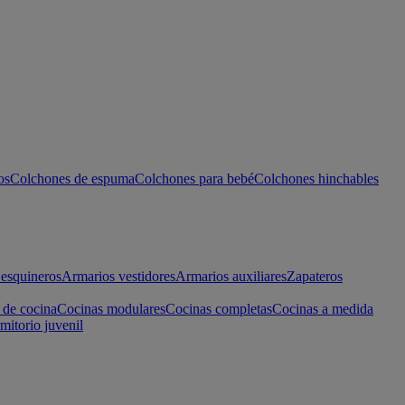
os
Colchones de espuma
Colchones para bebé
Colchones hinchables
esquineros
Armarios vestidores
Armarios auxiliares
Zapateros
 de cocina
Cocinas modulares
Cocinas completas
Cocinas a medida
mitorio juvenil