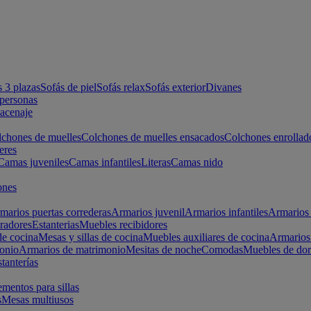
s 3 plazas
Sofás de piel
Sofás relax
Sofás exterior
Divanes
apersonas
macenaje
chones de muelles
Colchones de muelles ensacados
Colchones enrollad
eres
Camas juveniles
Camas infantiles
Literas
Camas nido
ones
marios puertas correderas
Armarios juvenil
Armarios infantiles
Armarios 
radores
Estanterias
Muebles recibidores
e cocina
Mesas y sillas de cocina
Muebles auxiliares de cocina
Armarios
onio
Armarios de matrimonio
Mesitas de noche
Comodas
Muebles de dor
tanterías
entos para sillas
s
Mesas multiusos