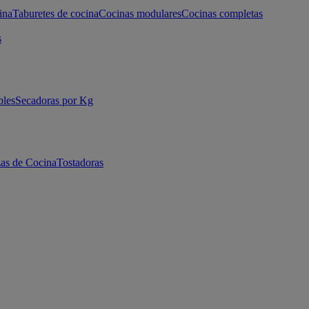
ina
Taburetes de cocina
Cocinas modulares
Cocinas completas
s
bles
Secadoras por Kg
as de Cocina
Tostadoras