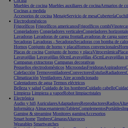
Cocina
Muebles de cocina
Muebles auxiliares de cocina
Armarios de co
Cocinas a medida
Accesorios de cocina
Menaje
Servicio de mesa
Cubertería
Cuchil
Electrodomésticos
Frigoríficos
Frigoríficos americanos
Frigoríficos combi
Vinoteca
Congeladores
Congeladores verticales
Congeladores horizontal
Lavadoras
Lavadoras de carga frontal
Lavadoras de carga super
Secadoras
Lavadoras - Secadoras
Secadoras con bomba de calo
Hornos
Conjunto de horno y placa
Hornos convencionales
Horno
Placas de cocina
Conjunto de horno y placa
Vitrocerámica
Placa
Lavavajillas
Lavavajillas 60cm
Lavavajillas 45cm
Lavavajillas i
Campanas extractoras
Campanas decorativas
Pequeños electrodomésticos
Microondas
Freidoras
Aspiradores
C
Calefacción
Termoventiladores
Convectores
Estufas
Radiadores
C
Climatización
Ventiladores
Aire acondicionado
Calentadores de agua
Termos eléctricos
Belleza y salud
Cuidado de los hombres
Cuidado cabello
Cuidad
Limpieza
Limpieza a vapor
Robot limpiacristales
Electrónica
Audio y hifi
Auriculares
Adaptadores
Reproductores
Radios
Alta
Informática
Almacenamiento
Tablets
Complementos
Portátiles
Im
Gaming & streaming
Monitores gaming
Accesorios
Smart home
Timbres
Cámaras
Altavoces
Wearables
Smartwatches