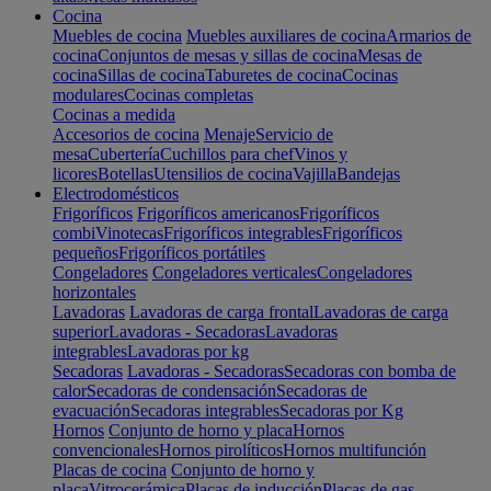
Cocina
Muebles de cocina
Muebles auxiliares de cocina
Armarios de
cocina
Conjuntos de mesas y sillas de cocina
Mesas de
cocina
Sillas de cocina
Taburetes de cocina
Cocinas
modulares
Cocinas completas
Cocinas a medida
Accesorios de cocina
Menaje
Servicio de
mesa
Cubertería
Cuchillos para chef
Vinos y
licores
Botellas
Utensilios de cocina
Vajilla
Bandejas
Electrodomésticos
Frigoríficos
Frigoríficos americanos
Frigoríficos
combi
Vinotecas
Frigoríficos integrables
Frigoríficos
pequeños
Frigoríficos portátiles
Congeladores
Congeladores verticales
Congeladores
horizontales
Lavadoras
Lavadoras de carga frontal
Lavadoras de carga
superior
Lavadoras - Secadoras
Lavadoras
integrables
Lavadoras por kg
Secadoras
Lavadoras - Secadoras
Secadoras con bomba de
calor
Secadoras de condensación
Secadoras de
evacuación
Secadoras integrables
Secadoras por Kg
Hornos
Conjunto de horno y placa
Hornos
convencionales
Hornos pirolíticos
Hornos multifunción
Placas de cocina
Conjunto de horno y
placa
Vitrocerámica
Placas de inducción
Placas de gas