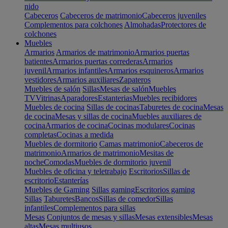
nido
Cabeceros
Cabeceros de matrimonio
Cabeceros juveniles
Complementos para colchones
Almohadas
Protectores de
colchones
Muebles
Armarios
Armarios de matrimonio
Armarios puertas
batientes
Armarios puertas correderas
Armarios
juvenil
Armarios infantiles
Armarios esquineros
Armarios
vestidores
Armarios auxiliares
Zapateros
Muebles de salón
Sillas
Mesas de salón
Muebles
TV
Vitrinas
Aparadores
Estanterias
Muebles recibidores
Muebles de cocina
Sillas de cocinas
Taburetes de cocina
Mesas
de cocina
Mesas y sillas de cocina
Muebles auxiliares de
cocina
Armarios de cocina
Cocinas modulares
Cocinas
completas
Cocinas a medida
Muebles de dormitorio
Camas matrimonio
Cabeceros de
matrimonio
Armarios de matrimonio
Mesitas de
noche
Comodas
Muebles de dormitorio juvenil
Muebles de oficina y teletrabajo
Escritorios
Sillas de
escritorio
Estanterías
Muebles de Gaming
Sillas gaming
Escritorios gaming
Sillas
Taburetes
Bancos
Sillas de comedor
Sillas
infantiles
Complementos para sillas
Mesas
Conjuntos de mesas y sillas
Mesas extensibles
Mesas
altas
Mesas multiusos