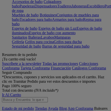
Accesorios de baño
Colgadores
baño
Papeleras
Dispensadores
Toalleros
Jaboneras
Escobillero
Port
de ropa
Muebles de baño
Botiquines
Conjuntos de muebles para
baño
Tocadores para baño
Armarios para baño
Repisa para
baño
Espejos de baño
Espejos de baño sin Luz
Espejos de baño
iluminados
Espejos de baño con aumento
Sanitarios
Bañeras
Lavabos
Mamparas
Grifería
Grifos para cocina
Grifos para ducha
Seguridad de baño
Barras de seguridad para baño
Resumen de tu pedido
¡Tu carrito está vacío!
Suscríbete a la newsletter
Todas las promociones
Colecciones
Conforama
Tarjeta Conforama
Financiación
Catálogos Conforama
Seguir Comprando
*Descuentos, cupones y servicios son aplicados en el carrito. Haz
clic en Tramitar Pedido para ver estos descuentos e importes
Pago 100% seguro
Total con descuento
(IVA incluido*)
Ir Al Carrito
Estado de mi pedido
Tiendas
Ayuda
Blog
App Conforama
Baleares