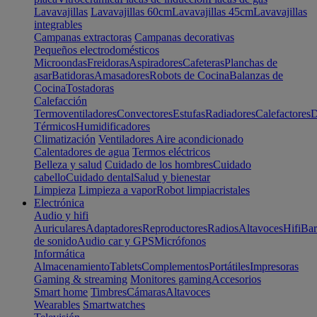
Lavavajillas
Lavavajillas 60cm
Lavavajillas 45cm
Lavavajillas
integrables
Campanas extractoras
Campanas decorativas
Pequeños electrodomésticos
Microondas
Freidoras
Aspiradores
Cafeteras
Planchas de
asar
Batidoras
Amasadores
Robots de Cocina
Balanzas de
Cocina
Tostadoras
Calefacción
Termoventiladores
Convectores
Estufas
Radiadores
Calefactores
D
Térmicos
Humidificadores
Climatización
Ventiladores
Aire acondicionado
Calentadores de agua
Termos eléctricos
Belleza y salud
Cuidado de los hombres
Cuidado
cabello
Cuidado dental
Salud y bienestar
Limpieza
Limpieza a vapor
Robot limpiacristales
Electrónica
Audio y hifi
Auriculares
Adaptadores
Reproductores
Radios
Altavoces
Hifi
Bar
de sonido
Audio car y GPS
Micrófonos
Informática
Almacenamiento
Tablets
Complementos
Portátiles
Impresoras
Gaming & streaming
Monitores gaming
Accesorios
Smart home
Timbres
Cámaras
Altavoces
Wearables
Smartwatches