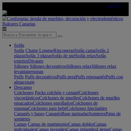
🔵Cambia tu electro con
-10% EXTRA
de descuento ☑️
AQUÍ
Baleares
Canarias
Sofás
Sofás
Chaise Longue
Rinconeras
Sofás cama
Sofás 2
plazas
Sofás 3 plazas
Sofás de piel
Sofás relax
Sofás
exterior
Divanes
Sillones
Sillones decorativos
Sillones relax
Sillones relax
levantapersonas
Puffs
Puffs decorativos
Puffs pera
Puffs reposapiés
Puffs con
almacenaje
Descanso
Colchones
Packs colchón y canapé
Colchones
viscoelásticos
Colchones de muelles
Colchones de muelles
ensacados
Colchones enrollados
Colchones de
espuma
Colchones para bebé
Colchones hinchables
Canapés y bases
Canapés
Base tapizadas
Somieres
Patas de
somieres
Camas
Camas de matrimonio
Camas dobles
Camas
individuales
Camas juveniles
Camas infantiles
Literas
Camas