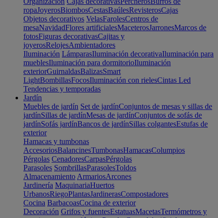
Organización
Cajas decorativas
Percheros
Burros de
ropa
Joyeros
Biombos
Cestas
Baúles
Revisteros
Cajas
Objetos decorativos
Velas
Faroles
Centros de
mesa
Navidad
Flores artificiales
Maceteros
Jarrones
Marcos de
fotos
Figuras decorativas
Cajitas y
joyeros
Relojes
Ambientadores
Iluminación
Lámparas
Iluminación decorativa
Iluminación para
muebles
Iluminación para dormitorio
Iluminación
exterior
Guirnaldas
Balizas
Smart
Light
Bombillas
Focos
Iluminación con rieles
Cintas Led
Tendencias y temporadas
Jardín
Muebles de jardín
Set de jardín
Conjuntos de mesas y sillas de
jardín
Sillas de jardín
Mesas de jardín
Conjuntos de sofás de
jardín
Sofás jardín
Bancos de jardín
Sillas colgantes
Estufas de
exterior
Hamacas y tumbonas
Accesorios
Balancines
Tumbonas
Hamacas
Columpios
Pérgolas
Cenadores
Carpas
Pérgolas
Parasoles
Sombrillas
Parasoles
Toldos
Almacenamiento
Armarios
Arcones
Jardinería
Maquinaria
Huertos
Urbanos
Riego
Plantas
Jardineras
Compostadores
Cocina
Barbacoas
Cocina de exterior
Decoración
Grifos y fuentes
Estatuas
Macetas
Termómetros y