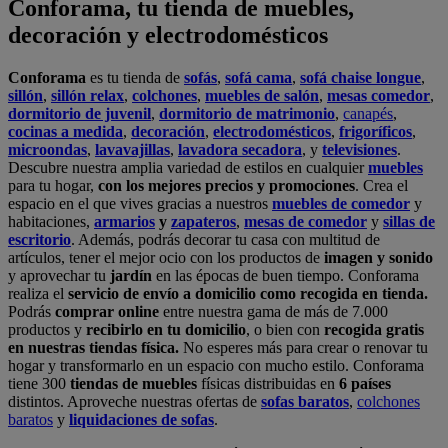
Conforama, tu tienda de muebles,
decoración y electrodomésticos
Conforama
es tu tienda de
sofás
,
sofá cama
,
sofá chaise longue
,
sillón
,
sillón relax
,
colchones
,
muebles de salón
,
mesas comedor
,
dormitorio de juvenil
,
dormitorio de matrimonio
,
canapés
,
cocinas a medida
,
decoración
,
electrodomésticos
,
frigoríficos
,
microondas
,
lavavajillas
,
lavadora secadora
, y
televisiones
.
Descubre nuestra amplia variedad de estilos en cualquier
muebles
para tu hogar,
con los mejores precios y promociones
. Crea el
espacio en el que vives gracias a nuestros
muebles de comedor
y
habitaciones,
armarios
y
zapateros
,
mesas de comedor
y
sillas de
escritorio
. Además, podrás decorar tu casa con multitud de
artículos, tener el mejor ocio con los productos de
imagen y sonido
y aprovechar tu
jardín
en las épocas de buen tiempo. Conforama
realiza el
servicio de envío a domicilio como recogida en tienda.
Podrás
comprar online
entre nuestra gama de más de 7.000
productos y
recibirlo en tu domicilio
, o bien con
recogida gratis
en nuestras tiendas física.
No esperes más para crear o renovar tu
hogar y transformarlo en un espacio con mucho estilo. Conforama
tiene 300
tiendas de muebles
físicas distribuidas en
6 países
distintos. Aproveche nuestras ofertas de
sofas baratos
,
colchones
baratos
y
liquidaciones de sofas
.