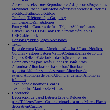
Televisión
Accesorios
Televisores
Reproductores
Adaptadores
Proyectores
Movilidad urbana
Karts
Motos eléctricas
Accesorios
Bicicletas
eléctricas
Patinetes eléctricos
Telefonía
Teléfonos fijos
Gadgets y
complementos
Smartphones
Foto y vídeo
Cámaras de fotos
Trípodes
Videocámaras
Cables
Cables HDMI
Cables de alimentación
Cables
USB
Cables Jack
Consolas y videojuegos
Accesorios
Textil
Ropa de cama
Mantas
Almohadas
Colchas
Sábanas
Nórdicos
Cortinas y estores
Estores
Visillos
Cortinas
Barras de cortina
Cojines
Relleno
Exterior
Fundas
Cojín con relleno
Complementos para sofás
Fundas de sofás
Plaids
Alfombras
Alfombras de habitación
Alfombras
pequeñas
Alfombras antideslizantes
Alfombras de
exterior
Alfombras de baño
Alfombras de salón
Alfombras
infantiles
Textil baño
Albornoces
Toallas
Textil cocina
Manteles
Servilletas
Decoración
Decoración de pared
Letreros
Espejos
Relojes de
pared
Tableros
Canvas
Cuadros pintados a mano
Marcos
Placas
decorativas
Cuadros