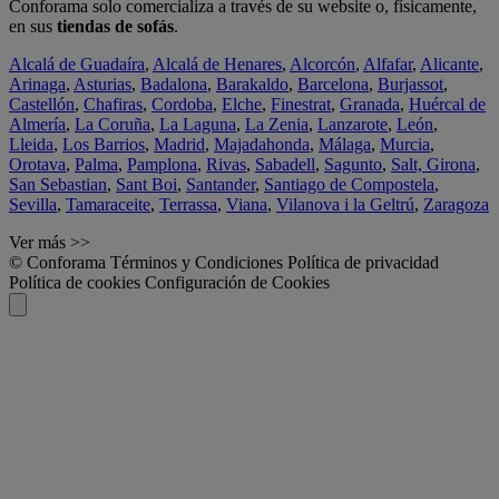
Conforama solo comercializa a través de su website o, físicamente,
en sus
tiendas de sofás
.
Alcalá de Guadaíra
,
Alcalá de Henares
,
Alcorcón
,
Alfafar
,
Alicante
,
Arinaga
,
Asturias
,
Badalona
,
Barakaldo
,
Barcelona
,
Burjassot
,
Castellón
,
Chafiras
,
Cordoba
,
Elche
,
Finestrat
,
Granada
,
Huércal de
Almería
,
La Coruña
,
La Laguna
,
La Zenia
,
Lanzarote
,
León
,
Lleida
,
Los Barrios
,
Madrid
,
Majadahonda
,
Málaga
,
Murcia
,
Orotava
,
Palma
,
Pamplona
,
Rivas
,
Sabadell
,
Sagunto
,
Salt, Girona
,
San Sebastian
,
Sant Boi
,
Santander
,
Santiago de Compostela
,
Sevilla
,
Tamaraceite
,
Terrassa
,
Viana
,
Vilanova i la Geltrú
,
Zaragoza
Ver más >>
© Conforama
Términos y Condiciones
Política de privacidad
Política de cookies
Configuración de Cookies