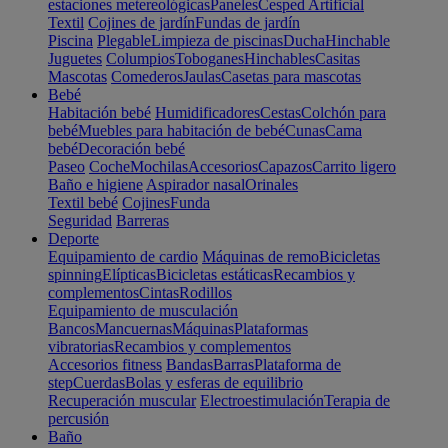
estaciones metereológicas
Paneles
Cesped Artificial
Textil
Cojines de jardín
Fundas de jardín
Piscina
Plegable
Limpieza de piscinas
Ducha
Hinchable
Juguetes
Columpios
Toboganes
Hinchables
Casitas
Mascotas
Comederos
Jaulas
Casetas para mascotas
Bebé
Habitación bebé
Humidificadores
Cestas
Colchón para
bebé
Muebles para habitación de bebé
Cunas
Cama
bebé
Decoración bebé
Paseo
Coche
Mochilas
Accesorios
Capazos
Carrito ligero
Baño e higiene
Aspirador nasal
Orinales
Textil bebé
Cojines
Funda
Seguridad
Barreras
Deporte
Equipamiento de cardio
Máquinas de remo
Bicicletas
spinning
Elípticas
Bicicletas estáticas
Recambios y
complementos
Cintas
Rodillos
Equipamiento de musculación
Bancos
Mancuernas
Máquinas
Plataformas
vibratorias
Recambios y complementos
Accesorios fitness
Bandas
Barras
Plataforma de
step
Cuerdas
Bolas y esferas de equilibrio
Recuperación muscular
Electroestimulación
Terapia de
percusión
Baño