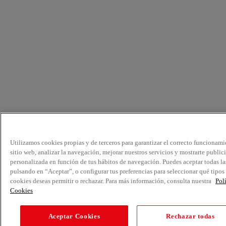
Utilizamos cookies propias y de terceros para garantizar el correcto funcionami
sitio web, analizar la navegación, mejorar nuestros servicios y mostrarte public
personalizada en función de tus hábitos de navegación. Puedes aceptar todas la
pulsando en “Aceptar”, o configurar tus preferencias para seleccionar qué tipos
cookies deseas permitir o rechazar. Para más información, consulta nuestra
Pol
Cookies
Aceptar Cookies
Rechazar todas