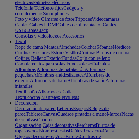
eléctricas
Patinetes eléctricos
Telefonía
Teléfonos fijos
Gadgets y
complementos
Smartphones
Foto y vídeo
Cámaras de fotos
Trípodes
Videocámaras
Cables
Cables HDMI
Cables de alimentación
Cables
USB
Cables Jack
Consolas y videojuegos
Accesorios
Textil
Ropa de cama
Mantas
Almohadas
Colchas
Sábanas
Nórdicos
Cortinas y estores
Estores
Visillos
Cortinas
Barras de cortina
Cojines
Relleno
Exterior
Fundas
Cojín con relleno
Complementos para sofás
Fundas de sofás
Plaids
Alfombras
Alfombras de habitación
Alfombras
pequeñas
Alfombras antideslizantes
Alfombras de
exterior
Alfombras de baño
Alfombras de salón
Alfombras
infantiles
Textil baño
Albornoces
Toallas
Textil cocina
Manteles
Servilletas
Decoración
Decoración de pared
Letreros
Espejos
Relojes de
pared
Tableros
Canvas
Cuadros pintados a mano
Marcos
Placas
decorativas
Cuadros
Organización
Cajas decorativas
Percheros
Burros de
ropa
Joyeros
Biombos
Cestas
Baúles
Revisteros
Cajas
Objetos decorativos
Velas
Faroles
Centros de