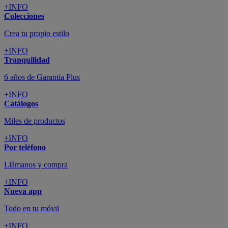
+INFO
Colecciones
Crea tu propio estilo
+INFO
Tranquilidad
6 años de Garantía Plus
+INFO
Catálogos
Miles de productos
+INFO
Por teléfono
Llámanos y compra
+INFO
Nueva app
Todo en tu móvil
+INFO