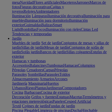
mesa
Navidad
Flores artificiales
Maceteros
Jarrones
Marcos de
fotos
Figuras decorativas
Cajitas y
joyeros
Relojes
Ambientadores
Iluminación
Lámparas
Iluminación decorativa
Iluminación para
muebles
Iluminación para dormitorio
Iluminación
exterior
Guirnaldas
Balizas
Smart
Light
Bombillas
Focos
Iluminación con rieles
Cintas Led
Tendencias y temporadas
Jardín
Muebles de jardín
Set de jardín
Conjuntos de mesas y sillas de
jardín
Sillas de jardín
Mesas de jardín
Conjuntos de sofás de
jardín
Sofás jardín
Bancos de jardín
Sillas colgantes
Estufas de
exterior
Hamacas y tumbonas
Accesorios
Balancines
Tumbonas
Hamacas
Columpios
Pérgolas
Cenadores
Carpas
Pérgolas
Parasoles
Sombrillas
Parasoles
Toldos
Almacenamiento
Armarios
Arcones
Jardinería
Maquinaria
Huertos
Urbanos
Riego
Plantas
Jardineras
Compostadores
Cocina
Barbacoas
Cocina de exterior
Decoración
Grifos y fuentes
Estatuas
Macetas
Termómetros y
estaciones metereológicas
Paneles
Cesped Artificial
Textil
Cojines de jardín
Fundas de jardín
Piscina
Plegable
Limpieza de piscinas
Ducha
Hinchable