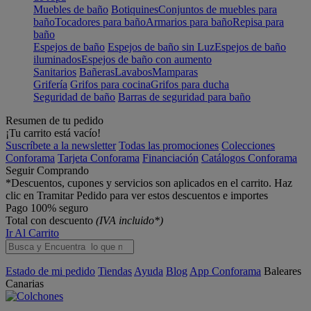
Muebles de baño
Botiquines
Conjuntos de muebles para
baño
Tocadores para baño
Armarios para baño
Repisa para
baño
Espejos de baño
Espejos de baño sin Luz
Espejos de baño
iluminados
Espejos de baño con aumento
Sanitarios
Bañeras
Lavabos
Mamparas
Grifería
Grifos para cocina
Grifos para ducha
Seguridad de baño
Barras de seguridad para baño
Resumen de tu pedido
¡Tu carrito está vacío!
Suscríbete a la newsletter
Todas las promociones
Colecciones
Conforama
Tarjeta Conforama
Financiación
Catálogos Conforama
Seguir Comprando
*Descuentos, cupones y servicios son aplicados en el carrito. Haz
clic en Tramitar Pedido para ver estos descuentos e importes
Pago 100% seguro
Total con descuento
(IVA incluido*)
Ir Al Carrito
Estado de mi pedido
Tiendas
Ayuda
Blog
App Conforama
Baleares
Canarias