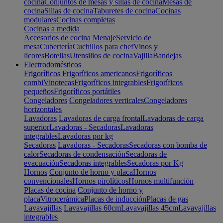
cocina
Conjuntos de mesas y sillas de cocina
Mesas de
cocina
Sillas de cocina
Taburetes de cocina
Cocinas
modulares
Cocinas completas
Cocinas a medida
Accesorios de cocina
Menaje
Servicio de
mesa
Cubertería
Cuchillos para chef
Vinos y
licores
Botellas
Utensilios de cocina
Vajilla
Bandejas
Electrodomésticos
Frigoríficos
Frigoríficos americanos
Frigoríficos
combi
Vinotecas
Frigoríficos integrables
Frigoríficos
pequeños
Frigoríficos portátiles
Congeladores
Congeladores verticales
Congeladores
horizontales
Lavadoras
Lavadoras de carga frontal
Lavadoras de carga
superior
Lavadoras - Secadoras
Lavadoras
integrables
Lavadoras por kg
Secadoras
Lavadoras - Secadoras
Secadoras con bomba de
calor
Secadoras de condensación
Secadoras de
evacuación
Secadoras integrables
Secadoras por Kg
Hornos
Conjunto de horno y placa
Hornos
convencionales
Hornos pirolíticos
Hornos multifunción
Placas de cocina
Conjunto de horno y
placa
Vitrocerámica
Placas de inducción
Placas de gas
Lavavajillas
Lavavajillas 60cm
Lavavajillas 45cm
Lavavajillas
integrables