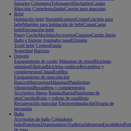
Juguetes
Columpios
Toboganes
Hinchables
Casitas
Mascotas
Comederos
Jaulas
Casetas para mascotas
Bebé
Habitación bebé
Humidificadores
Cestas
Colchón para
bebé
Muebles para habitación de bebé
Cunas
Cama
bebé
Decoración bebé
Paseo
Coche
Mochilas
Accesorios
Capazos
Carrito ligero
Baño e higiene
Aspirador nasal
Orinales
Textil bebé
Cojines
Funda
Seguridad
Barreras
Deporte
Equipamiento de cardio
Máquinas de remo
Bicicletas
spinning
Elípticas
Bicicletas estáticas
Recambios y
complementos
Cintas
Rodillos
Equipamiento de musculación
Bancos
Mancuernas
Máquinas
Plataformas
vibratorias
Recambios y complementos
Accesorios fitness
Bandas
Barras
Plataforma de
step
Cuerdas
Bolas y esferas de equilibrio
Recuperación muscular
Electroestimulación
Terapia de
percusión
Baño
Accesorios de baño
Colgadores
baño
Papeleras
Dispensadores
Toalleros
Jaboneras
Escobillero
Port
de ropa