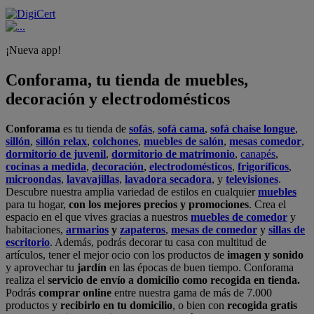
¡Nueva app!
Conforama, tu tienda de muebles,
decoración y electrodomésticos
Conforama
es tu tienda de
sofás
,
sofá cama
,
sofá chaise longue
,
sillón
,
sillón relax
,
colchones
,
muebles de salón
,
mesas comedor
,
dormitorio de juvenil
,
dormitorio de matrimonio
,
canapés
,
cocinas a medida
,
decoración
,
electrodomésticos
,
frigoríficos
,
microondas
,
lavavajillas
,
lavadora secadora
, y
televisiones
.
Descubre nuestra amplia variedad de estilos en cualquier
muebles
para tu hogar,
con los mejores precios y promociones
. Crea el
espacio en el que vives gracias a nuestros
muebles de comedor
y
habitaciones,
armarios
y
zapateros
,
mesas de comedor
y
sillas de
escritorio
. Además, podrás decorar tu casa con multitud de
artículos, tener el mejor ocio con los productos de
imagen y sonido
y aprovechar tu
jardín
en las épocas de buen tiempo. Conforama
realiza el
servicio de envío a domicilio como recogida en tienda.
Podrás
comprar online
entre nuestra gama de más de 7.000
productos y
recibirlo en tu domicilio
, o bien con
recogida gratis