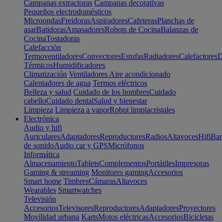
Campanas extractoras
Campanas decorativas
Pequeños electrodomésticos
Microondas
Freidoras
Aspiradores
Cafeteras
Planchas de
asar
Batidoras
Amasadores
Robots de Cocina
Balanzas de
Cocina
Tostadoras
Calefacción
Termoventiladores
Convectores
Estufas
Radiadores
Calefactores
D
Térmicos
Humidificadores
Climatización
Ventiladores
Aire acondicionado
Calentadores de agua
Termos eléctricos
Belleza y salud
Cuidado de los hombres
Cuidado
cabello
Cuidado dental
Salud y bienestar
Limpieza
Limpieza a vapor
Robot limpiacristales
Electrónica
Audio y hifi
Auriculares
Adaptadores
Reproductores
Radios
Altavoces
Hifi
Bar
de sonido
Audio car y GPS
Micrófonos
Informática
Almacenamiento
Tablets
Complementos
Portátiles
Impresoras
Gaming & streaming
Monitores gaming
Accesorios
Smart home
Timbres
Cámaras
Altavoces
Wearables
Smartwatches
Televisión
Accesorios
Televisores
Reproductores
Adaptadores
Proyectores
Movilidad urbana
Karts
Motos eléctricas
Accesorios
Bicicletas