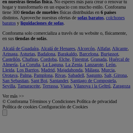
en nuestras tiendas física.
No esperes más para crear o renovar tu
hogar y transformarlo en un espacio con mucho estilo. Conforama
tiene 300
tiendas de muebles
físicas distribuidas en
6 países
distintos. Aproveche nuestras ofertas de
sofas baratos
,
colchones
baratos
y
liquidaciones de sofas
.
Conforama solo comercializa a través de su website o, físicamente,
en sus
tiendas de sofás
.
Alcalá de Guadaíra
,
Alcalá de Henares
,
Alcorcón
,
Alfafar
,
Alicante
,
Arinaga
,
Asturias
,
Badalona
,
Barakaldo
,
Barcelona
,
Burjassot
,
Castellón
,
Chafiras
,
Cordoba
,
Elche
,
Finestrat
,
Granada
,
Huércal de
Almería
,
La Coruña
,
La Laguna
,
La Zenia
,
Lanzarote
,
León
,
Lleida
,
Los Barrios
,
Madrid
,
Majadahonda
,
Málaga
,
Murcia
,
Orotava
,
Palma
,
Pamplona
,
Rivas
,
Sabadell
,
Sagunto
,
Salt, Girona
,
San Sebastian
,
Sant Boi
,
Santander
,
Santiago de Compostela
,
Sevilla
,
Tamaraceite
,
Terrassa
,
Viana
,
Vilanova i la Geltrú
,
Zaragoza
Ver más >>
© Conforama
Términos y Condiciones
Política de privacidad
Política de cookies
Configuración de Cookies