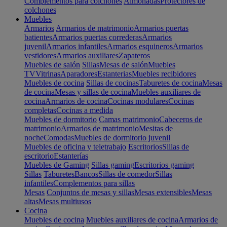
Complementos para colchones
Almohadas
Protectores de
colchones
Muebles
Armarios
Armarios de matrimonio
Armarios puertas
batientes
Armarios puertas correderas
Armarios
juvenil
Armarios infantiles
Armarios esquineros
Armarios
vestidores
Armarios auxiliares
Zapateros
Muebles de salón
Sillas
Mesas de salón
Muebles
TV
Vitrinas
Aparadores
Estanterias
Muebles recibidores
Muebles de cocina
Sillas de cocinas
Taburetes de cocina
Mesas
de cocina
Mesas y sillas de cocina
Muebles auxiliares de
cocina
Armarios de cocina
Cocinas modulares
Cocinas
completas
Cocinas a medida
Muebles de dormitorio
Camas matrimonio
Cabeceros de
matrimonio
Armarios de matrimonio
Mesitas de
noche
Comodas
Muebles de dormitorio juvenil
Muebles de oficina y teletrabajo
Escritorios
Sillas de
escritorio
Estanterías
Muebles de Gaming
Sillas gaming
Escritorios gaming
Sillas
Taburetes
Bancos
Sillas de comedor
Sillas
infantiles
Complementos para sillas
Mesas
Conjuntos de mesas y sillas
Mesas extensibles
Mesas
altas
Mesas multiusos
Cocina
Muebles de cocina
Muebles auxiliares de cocina
Armarios de