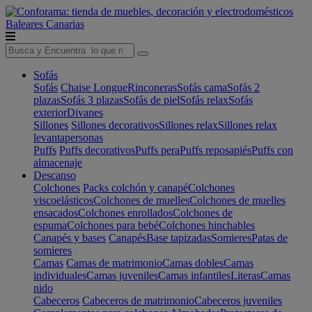
Baleares
Canarias
Sofás
Sofás
Chaise Longue
Rinconeras
Sofás cama
Sofás 2
plazas
Sofás 3 plazas
Sofás de piel
Sofás relax
Sofás
exterior
Divanes
Sillones
Sillones decorativos
Sillones relax
Sillones relax
levantapersonas
Puffs
Puffs decorativos
Puffs pera
Puffs reposapiés
Puffs con
almacenaje
Descanso
Colchones
Packs colchón y canapé
Colchones
viscoelásticos
Colchones de muelles
Colchones de muelles
ensacados
Colchones enrollados
Colchones de
espuma
Colchones para bebé
Colchones hinchables
Canapés y bases
Canapés
Base tapizadas
Somieres
Patas de
somieres
Camas
Camas de matrimonio
Camas dobles
Camas
individuales
Camas juveniles
Camas infantiles
Literas
Camas
nido
Cabeceros
Cabeceros de matrimonio
Cabeceros juveniles