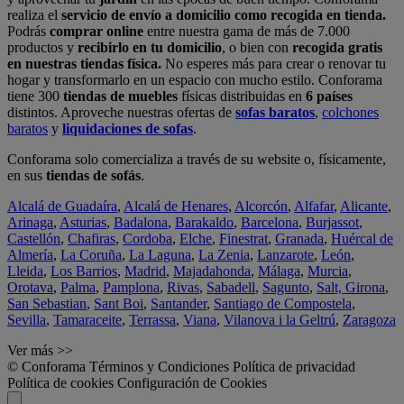
realiza el
servicio de envío a domicilio como recogida en tienda.
Podrás
comprar online
entre nuestra gama de más de 7.000
productos y
recibirlo en tu domicilio
, o bien con
recogida gratis
en nuestras tiendas física.
No esperes más para crear o renovar tu
hogar y transformarlo en un espacio con mucho estilo. Conforama
tiene 300
tiendas de muebles
físicas distribuidas en
6 países
distintos. Aproveche nuestras ofertas de
sofas baratos
,
colchones
baratos
y
liquidaciones de sofas
.
Conforama solo comercializa a través de su website o, físicamente,
en sus
tiendas de sofás
.
Alcalá de Guadaíra
,
Alcalá de Henares
,
Alcorcón
,
Alfafar
,
Alicante
,
Arinaga
,
Asturias
,
Badalona
,
Barakaldo
,
Barcelona
,
Burjassot
,
Castellón
,
Chafiras
,
Cordoba
,
Elche
,
Finestrat
,
Granada
,
Huércal de
Almería
,
La Coruña
,
La Laguna
,
La Zenia
,
Lanzarote
,
León
,
Lleida
,
Los Barrios
,
Madrid
,
Majadahonda
,
Málaga
,
Murcia
,
Orotava
,
Palma
,
Pamplona
,
Rivas
,
Sabadell
,
Sagunto
,
Salt, Girona
,
San Sebastian
,
Sant Boi
,
Santander
,
Santiago de Compostela
,
Sevilla
,
Tamaraceite
,
Terrassa
,
Viana
,
Vilanova i la Geltrú
,
Zaragoza
Ver más >>
© Conforama
Términos y Condiciones
Política de privacidad
Política de cookies
Configuración de Cookies