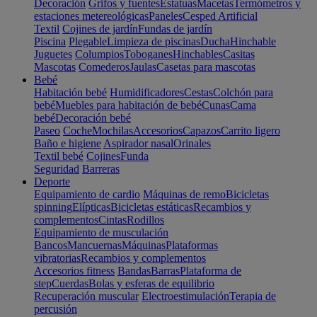
Decoración
Grifos y fuentes
Estatuas
Macetas
Termómetros y
estaciones metereológicas
Paneles
Cesped Artificial
Textil
Cojines de jardín
Fundas de jardín
Piscina
Plegable
Limpieza de piscinas
Ducha
Hinchable
Juguetes
Columpios
Toboganes
Hinchables
Casitas
Mascotas
Comederos
Jaulas
Casetas para mascotas
Bebé
Habitación bebé
Humidificadores
Cestas
Colchón para
bebé
Muebles para habitación de bebé
Cunas
Cama
bebé
Decoración bebé
Paseo
Coche
Mochilas
Accesorios
Capazos
Carrito ligero
Baño e higiene
Aspirador nasal
Orinales
Textil bebé
Cojines
Funda
Seguridad
Barreras
Deporte
Equipamiento de cardio
Máquinas de remo
Bicicletas
spinning
Elípticas
Bicicletas estáticas
Recambios y
complementos
Cintas
Rodillos
Equipamiento de musculación
Bancos
Mancuernas
Máquinas
Plataformas
vibratorias
Recambios y complementos
Accesorios fitness
Bandas
Barras
Plataforma de
step
Cuerdas
Bolas y esferas de equilibrio
Recuperación muscular
Electroestimulación
Terapia de
percusión