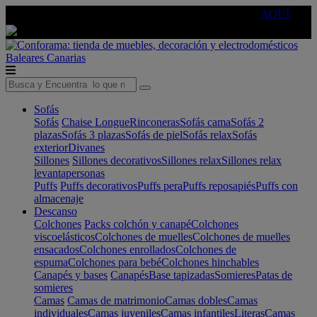
🔵Cambia tu electro con
-10% EXTRA
de descuento ☑️
AQUÍ
Baleares
Canarias
Sofás
Sofás
Chaise Longue
Rinconeras
Sofás cama
Sofás 2
plazas
Sofás 3 plazas
Sofás de piel
Sofás relax
Sofás
exterior
Divanes
Sillones
Sillones decorativos
Sillones relax
Sillones relax
levantapersonas
Puffs
Puffs decorativos
Puffs pera
Puffs reposapiés
Puffs con
almacenaje
Descanso
Colchones
Packs colchón y canapé
Colchones
viscoelásticos
Colchones de muelles
Colchones de muelles
ensacados
Colchones enrollados
Colchones de
espuma
Colchones para bebé
Colchones hinchables
Canapés y bases
Canapés
Base tapizadas
Somieres
Patas de
somieres
Camas
Camas de matrimonio
Camas dobles
Camas
individuales
Camas juveniles
Camas infantiles
Literas
Camas