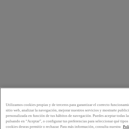
Utilizamos cookies propias y de terceros para garantizar el correcto funcionami
sitio web, analizar la navegación, mejorar nuestros servicios y mostrarte public
personalizada en función de tus hábitos de navegación. Puedes aceptar todas la
pulsando en “Aceptar”, o configurar tus preferencias para seleccionar qué tipos
cookies deseas permitir o rechazar. Para más información, consulta nuestra
Pol