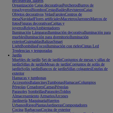
decorativas
Cuadros
Organización
Cajas decorativas
Percheros
Burros de
ropa
Joyeros
Biombos
Cestas
Baúles
Revisteros
Cajas
Objetos decorativos
Velas
Faroles
Centros de
mesa
Navidad
Flores artificiales
Maceteros
Jarrones
Marcos de
fotos
Figuras decorativas
Cajitas y
joyeros
Relojes
Ambientadores
Iluminación
Lámparas
Iluminación decorativa
Iluminación para
muebles
Iluminación para dormitorio
Iluminación
exterior
Guirnaldas
Balizas
Smart
Light
Bombillas
Focos
Iluminación con rieles
Cintas Led
Tendencias y temporadas
Jardín
Muebles de jardín
Set de jardín
Conjuntos de mesas y sillas de
jardín
Sillas de jardín
Mesas de jardín
Conjuntos de sofás de
jardín
Sofás jardín
Bancos de jardín
Sillas colgantes
Estufas de
exterior
Hamacas y tumbonas
Accesorios
Balancines
Tumbonas
Hamacas
Columpios
Pérgolas
Cenadores
Carpas
Pérgolas
Parasoles
Sombrillas
Parasoles
Toldos
Almacenamiento
Armarios
Arcones
Jardinería
Maquinaria
Huertos
Urbanos
Riego
Plantas
Jardineras
Compostadores
Cocina
Barbacoas
Cocina de exterior