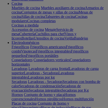
Cocina
Muebles de cocina
Muebles auxiliares de cocina
Armarios de
cocina
Conjuntos de mesas y sillas de cocina
Mesas de
cocina
Sillas de cocina
Taburetes de cocina
Cocinas
modulares
Cocinas completas
Cocinas a medida
Accesorios de cocina
Menaje
Servicio de
mesa
Cubertería
Cuchillos para chef
Vinos y
licores
Botellas
Utensilios de cocina
Vajilla
Bandejas
Electrodomésticos
Frigoríficos
Frigoríficos americanos
Frigoríficos
combi
Vinotecas
Frigoríficos integrables
Frigoríficos
pequeños
Frigoríficos portátiles
Congeladores
Congeladores verticales
Congeladores
horizontales
Lavadoras
Lavadoras de carga frontal
Lavadoras de carga
superior
Lavadoras - Secadoras
Lavadoras
integrables
Lavadoras por kg
Secadoras
Lavadoras - Secadoras
Secadoras con bomba de
calor
Secadoras de condensación
Secadoras de
evacuación
Secadoras integrables
Secadoras por Kg
Hornos
Conjunto de horno y placa
Hornos
convencionales
Hornos pirolíticos
Hornos multifunción
Placas de cocina
Conjunto de horno y
placa
Vitrocerámica
Placas de inducción
Placas de gas