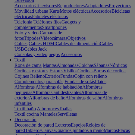
Televisión
Accesorios
Televisores
Reproductores
Adaptadores
Proyectores
Movilidad urbana
Karts
Motos eléctricas
Accesorios
Bicicletas
eléctricas
Patinetes eléctricos
Telefonía
Teléfonos fijos
Gadgets y
complementos
Smartphones
Foto y vídeo
Cámaras de
fotos
Trípodes
Videocámaras
Objetivos
Cables
Cables HDMI
Cables de alimentación
Cables
USB
Cables Jack
Consolas y videojuegos
Accesorios
Textil
Ropa de cama
Mantas
Almohadas
Colchas
Sábanas
Nórdicos
Cortinas y estores
Estores
Visillos
Cortinas
Barras de cortina
Cojines
Relleno
Exterior
Fundas
Cojín con relleno
Complementos para sofás
Fundas de sofás
Plaids
Alfombras
Alfombras de habitación
Alfombras
pequeñas
Alfombras antideslizantes
Alfombras de
exterior
Alfombras de baño
Alfombras de salón
Alfombras
infantiles
Textil baño
Albornoces
Toallas
Textil cocina
Manteles
Servilletas
Decoración
Decoración de pared
Letreros
Espejos
Relojes de
pared
Tableros
Canvas
Cuadros pintados a mano
Marcos
Placas