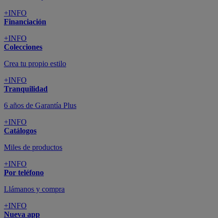
+INFO
Financiación
+INFO
Colecciones
Crea tu propio estilo
+INFO
Tranquilidad
6 años de Garantía Plus
+INFO
Catálogos
Miles de productos
+INFO
Por teléfono
Llámanos y compra
+INFO
Nueva app