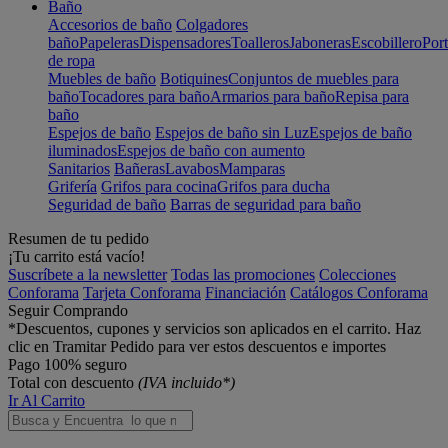
Baño
Accesorios de baño
Colgadores
baño
Papeleras
Dispensadores
Toalleros
Jaboneras
Escobillero
Port
de ropa
Muebles de baño
Botiquines
Conjuntos de muebles para
baño
Tocadores para baño
Armarios para baño
Repisa para
baño
Espejos de baño
Espejos de baño sin Luz
Espejos de baño
iluminados
Espejos de baño con aumento
Sanitarios
Bañeras
Lavabos
Mamparas
Grifería
Grifos para cocina
Grifos para ducha
Seguridad de baño
Barras de seguridad para baño
Resumen de tu pedido
¡Tu carrito está vacío!
Suscríbete a la newsletter
Todas las promociones
Colecciones
Conforama
Tarjeta Conforama
Financiación
Catálogos Conforama
Seguir Comprando
*Descuentos, cupones y servicios son aplicados en el carrito. Haz
clic en Tramitar Pedido para ver estos descuentos e importes
Pago 100% seguro
Total con descuento
(IVA incluido*)
Ir Al Carrito