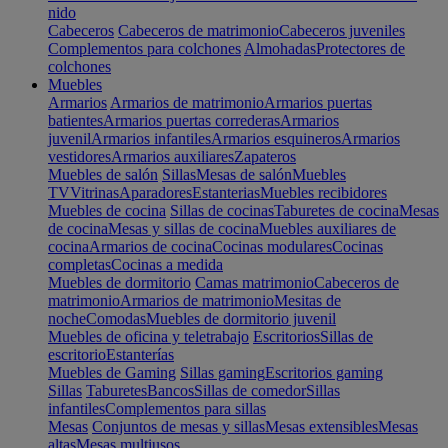
nido
Cabeceros
Cabeceros de matrimonio
Cabeceros juveniles
Complementos para colchones
Almohadas
Protectores de
colchones
Muebles
Armarios
Armarios de matrimonio
Armarios puertas
batientes
Armarios puertas correderas
Armarios
juvenil
Armarios infantiles
Armarios esquineros
Armarios
vestidores
Armarios auxiliares
Zapateros
Muebles de salón
Sillas
Mesas de salón
Muebles
TV
Vitrinas
Aparadores
Estanterias
Muebles recibidores
Muebles de cocina
Sillas de cocinas
Taburetes de cocina
Mesas
de cocina
Mesas y sillas de cocina
Muebles auxiliares de
cocina
Armarios de cocina
Cocinas modulares
Cocinas
completas
Cocinas a medida
Muebles de dormitorio
Camas matrimonio
Cabeceros de
matrimonio
Armarios de matrimonio
Mesitas de
noche
Comodas
Muebles de dormitorio juvenil
Muebles de oficina y teletrabajo
Escritorios
Sillas de
escritorio
Estanterías
Muebles de Gaming
Sillas gaming
Escritorios gaming
Sillas
Taburetes
Bancos
Sillas de comedor
Sillas
infantiles
Complementos para sillas
Mesas
Conjuntos de mesas y sillas
Mesas extensibles
Mesas
altas
Mesas multiusos