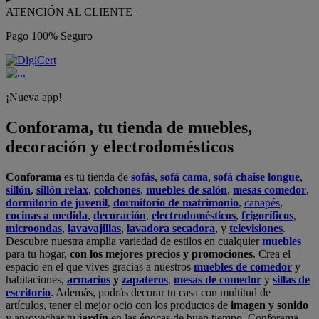
ATENCIÓN AL CLIENTE
Pago 100% Seguro
¡Nueva app!
Conforama, tu tienda de muebles,
decoración y electrodomésticos
Conforama
es tu tienda de
sofás
,
sofá cama
,
sofá chaise longue
,
sillón
,
sillón relax
,
colchones
,
muebles de salón
,
mesas comedor
,
dormitorio de juvenil
,
dormitorio de matrimonio
,
canapés
,
cocinas a medida
,
decoración
,
electrodomésticos
,
frigoríficos
,
microondas
,
lavavajillas
,
lavadora secadora
, y
televisiones
.
Descubre nuestra amplia variedad de estilos en cualquier
muebles
para tu hogar,
con los mejores precios y promociones
. Crea el
espacio en el que vives gracias a nuestros
muebles de comedor
y
habitaciones,
armarios
y
zapateros
,
mesas de comedor
y
sillas de
escritorio
. Además, podrás decorar tu casa con multitud de
artículos, tener el mejor ocio con los productos de
imagen y sonido
y aprovechar tu
jardín
en las épocas de buen tiempo. Conforama