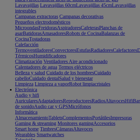
Lavavajillas
Lavavajillas 60cm
Lavavajillas 45cm
Lavavajillas
integrables
Campanas extractoras
Campanas decorativas
Pequeños electrodomésticos
Microondas
Freidoras
Aspiradores
Cafeteras
Planchas de
asar
Batidoras
Amasadores
Robots de Cocina
Balanzas de
Cocina
Tostadoras
Calefacción
Termoventiladores
Convectores
Estufas
Radiadores
Calefactores
D
Térmicos
Humidificadores
Climatización
Ventiladores
Aire acondicionado
Calentadores de agua
Termos eléctricos
Belleza y salud
Cuidado de los hombres
Cuidado
cabello
Cuidado dental
Salud y bienestar
Limpieza
Limpieza a vapor
Robot limpiacristales
Electrónica
Audio y hifi
Auriculares
Adaptadores
Reproductores
Radios
Altavoces
Hifi
Bar
de sonido
Audio car y GPS
Micrófonos
Informática
Almacenamiento
Tablets
Complementos
Portátiles
Impresoras
Gaming & streaming
Monitores gaming
Accesorios
Smart home
Timbres
Cámaras
Altavoces
Wearables
Smartwatches