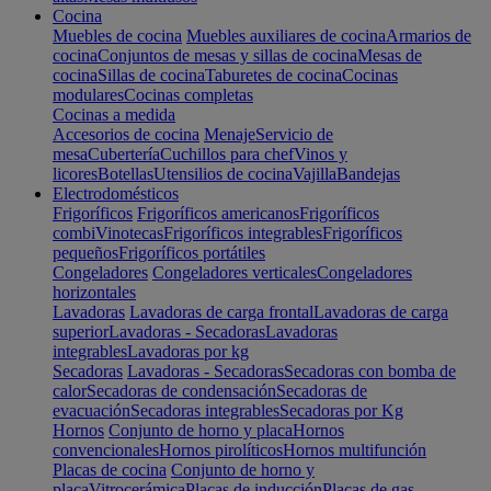
Cocina
Muebles de cocina
Muebles auxiliares de cocina
Armarios de
cocina
Conjuntos de mesas y sillas de cocina
Mesas de
cocina
Sillas de cocina
Taburetes de cocina
Cocinas
modulares
Cocinas completas
Cocinas a medida
Accesorios de cocina
Menaje
Servicio de
mesa
Cubertería
Cuchillos para chef
Vinos y
licores
Botellas
Utensilios de cocina
Vajilla
Bandejas
Electrodomésticos
Frigoríficos
Frigoríficos americanos
Frigoríficos
combi
Vinotecas
Frigoríficos integrables
Frigoríficos
pequeños
Frigoríficos portátiles
Congeladores
Congeladores verticales
Congeladores
horizontales
Lavadoras
Lavadoras de carga frontal
Lavadoras de carga
superior
Lavadoras - Secadoras
Lavadoras
integrables
Lavadoras por kg
Secadoras
Lavadoras - Secadoras
Secadoras con bomba de
calor
Secadoras de condensación
Secadoras de
evacuación
Secadoras integrables
Secadoras por Kg
Hornos
Conjunto de horno y placa
Hornos
convencionales
Hornos pirolíticos
Hornos multifunción
Placas de cocina
Conjunto de horno y
placa
Vitrocerámica
Placas de inducción
Placas de gas