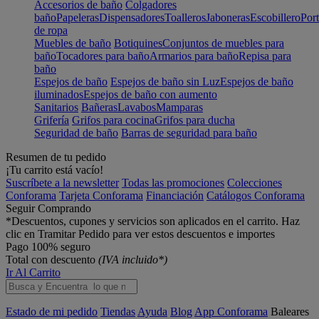
Accesorios de baño
Colgadores
baño
Papeleras
Dispensadores
Toalleros
Jaboneras
Escobillero
Port
de ropa
Muebles de baño
Botiquines
Conjuntos de muebles para
baño
Tocadores para baño
Armarios para baño
Repisa para
baño
Espejos de baño
Espejos de baño sin Luz
Espejos de baño
iluminados
Espejos de baño con aumento
Sanitarios
Bañeras
Lavabos
Mamparas
Grifería
Grifos para cocina
Grifos para ducha
Seguridad de baño
Barras de seguridad para baño
Resumen de tu pedido
¡Tu carrito está vacío!
Suscríbete a la newsletter
Todas las promociones
Colecciones
Conforama
Tarjeta Conforama
Financiación
Catálogos Conforama
Seguir Comprando
*Descuentos, cupones y servicios son aplicados en el carrito. Haz
clic en Tramitar Pedido para ver estos descuentos e importes
Pago 100% seguro
Total con descuento
(IVA incluido*)
Ir Al Carrito
Estado de mi pedido
Tiendas
Ayuda
Blog
App Conforama
Baleares