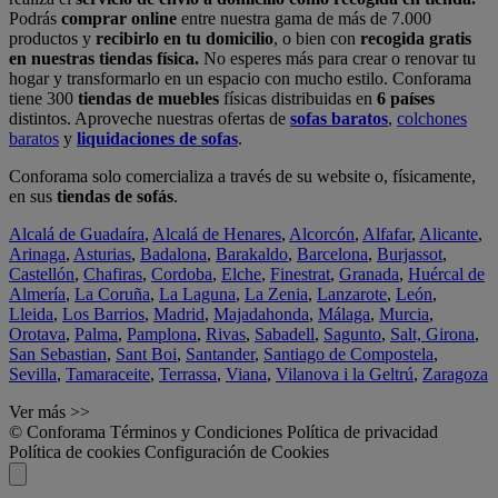
Podrás
comprar online
entre nuestra gama de más de 7.000
productos y
recibirlo en tu domicilio
, o bien con
recogida gratis
en nuestras tiendas física.
No esperes más para crear o renovar tu
hogar y transformarlo en un espacio con mucho estilo. Conforama
tiene 300
tiendas de muebles
físicas distribuidas en
6 países
distintos. Aproveche nuestras ofertas de
sofas baratos
,
colchones
baratos
y
liquidaciones de sofas
.
Conforama solo comercializa a través de su website o, físicamente,
en sus
tiendas de sofás
.
Alcalá de Guadaíra
,
Alcalá de Henares
,
Alcorcón
,
Alfafar
,
Alicante
,
Arinaga
,
Asturias
,
Badalona
,
Barakaldo
,
Barcelona
,
Burjassot
,
Castellón
,
Chafiras
,
Cordoba
,
Elche
,
Finestrat
,
Granada
,
Huércal de
Almería
,
La Coruña
,
La Laguna
,
La Zenia
,
Lanzarote
,
León
,
Lleida
,
Los Barrios
,
Madrid
,
Majadahonda
,
Málaga
,
Murcia
,
Orotava
,
Palma
,
Pamplona
,
Rivas
,
Sabadell
,
Sagunto
,
Salt, Girona
,
San Sebastian
,
Sant Boi
,
Santander
,
Santiago de Compostela
,
Sevilla
,
Tamaraceite
,
Terrassa
,
Viana
,
Vilanova i la Geltrú
,
Zaragoza
Ver más >>
© Conforama
Términos y Condiciones
Política de privacidad
Política de cookies
Configuración de Cookies