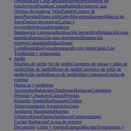
Organización
Cajas decorativas
Percheros
Burros de
ropa
Joyeros
Biombos
Cestas
Baúles
Revisteros
Cajas
Objetos decorativos
Velas
Faroles
Centros de
mesa
Navidad
Flores artificiales
Maceteros
Jarrones
Marcos de
fotos
Figuras decorativas
Cajitas y
joyeros
Relojes
Ambientadores
Iluminación
Lámparas
Iluminación decorativa
Iluminación para
muebles
Iluminación para dormitorio
Iluminación
exterior
Guirnaldas
Balizas
Smart
Light
Bombillas
Focos
Iluminación con rieles
Cintas Led
Tendencias y temporadas
Jardín
Muebles de jardín
Set de jardín
Conjuntos de mesas y sillas de
jardín
Sillas de jardín
Mesas de jardín
Conjuntos de sofás de
jardín
Sofás jardín
Bancos de jardín
Sillas colgantes
Estufas de
exterior
Hamacas y tumbonas
Accesorios
Balancines
Tumbonas
Hamacas
Columpios
Pérgolas
Cenadores
Carpas
Pérgolas
Parasoles
Sombrillas
Parasoles
Toldos
Almacenamiento
Armarios
Arcones
Jardinería
Maquinaria
Huertos
Urbanos
Riego
Plantas
Jardineras
Compostadores
Cocina
Barbacoas
Cocina de exterior
Decoración
Grifos y fuentes
Estatuas
Macetas
Termómetros y