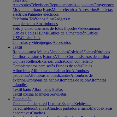
Televisión
Accesorios
Televisores
Reproductores
Adaptadores
Proyectores
Movilidad urbana
Karts
Motos eléctricas
Accesorios
Bicicletas
eléctricas
Patinetes eléctricos
Telefonía
Teléfonos fijos
Gadgets y
complementos
Smartphones
Foto y vídeo
Cámaras de fotos
Trípodes
Videocámaras
Cables
Cables HDMI
Cables de alimentación
Cables
USB
Cables Jack
Consolas y videojuegos
Accesorios
Textil
Ropa de cama
Mantas
Almohadas
Colchas
Sábanas
Nórdicos
Cortinas y estores
Estores
Visillos
Cortinas
Barras de cortina
Cojines
Relleno
Exterior
Fundas
Cojín con relleno
Complementos para sofás
Fundas de sofás
Plaids
Alfombras
Alfombras de habitación
Alfombras
pequeñas
Alfombras antideslizantes
Alfombras de
exterior
Alfombras de baño
Alfombras de salón
Alfombras
infantiles
Textil baño
Albornoces
Toallas
Textil cocina
Manteles
Servilletas
Decoración
Decoración de pared
Letreros
Espejos
Relojes de
pared
Tableros
Canvas
Cuadros pintados a mano
Marcos
Placas
decorativas
Cuadros