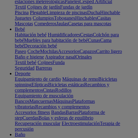
estaciones metereológicas
Paneles
Cesped Artificial
Textil
Cojines de jardín
Fundas de jardín
Piscina
Plegable
Limpieza de piscinas
Ducha
Hinchable
Juguetes
Columpios
Toboganes
Hinchables
Casitas
Mascotas
Comederos
Jaulas
Casetas para mascotas
Bebé
Habitación bebé
Humidificadores
Cestas
Colchón para
bebé
Muebles para habitación de bebé
Cunas
Cama
bebé
Decoración bebé
Paseo
Coche
Mochilas
Accesorios
Capazos
Carrito ligero
Baño e higiene
Aspirador nasal
Orinales
Textil bebé
Cojines
Funda
Seguridad
Barreras
Deporte
Equipamiento de cardio
Máquinas de remo
Bicicletas
spinning
Elípticas
Bicicletas estáticas
Recambios y
complementos
Cintas
Rodillos
Equipamiento de musculación
Bancos
Mancuernas
Máquinas
Plataformas
vibratorias
Recambios y complementos
Accesorios fitness
Bandas
Barras
Plataforma de
step
Cuerdas
Bolas y esferas de equilibrio
Recuperación muscular
Electroestimulación
Terapia de
percusión
Baño