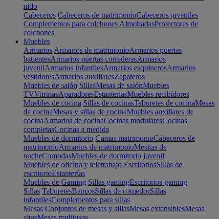
nido
Cabeceros
Cabeceros de matrimonio
Cabeceros juveniles
Complementos para colchones
Almohadas
Protectores de
colchones
Muebles
Armarios
Armarios de matrimonio
Armarios puertas
batientes
Armarios puertas correderas
Armarios
juvenil
Armarios infantiles
Armarios esquineros
Armarios
vestidores
Armarios auxiliares
Zapateros
Muebles de salón
Sillas
Mesas de salón
Muebles
TV
Vitrinas
Aparadores
Estanterias
Muebles recibidores
Muebles de cocina
Sillas de cocinas
Taburetes de cocina
Mesas
de cocina
Mesas y sillas de cocina
Muebles auxiliares de
cocina
Armarios de cocina
Cocinas modulares
Cocinas
completas
Cocinas a medida
Muebles de dormitorio
Camas matrimonio
Cabeceros de
matrimonio
Armarios de matrimonio
Mesitas de
noche
Comodas
Muebles de dormitorio juvenil
Muebles de oficina y teletrabajo
Escritorios
Sillas de
escritorio
Estanterías
Muebles de Gaming
Sillas gaming
Escritorios gaming
Sillas
Taburetes
Bancos
Sillas de comedor
Sillas
infantiles
Complementos para sillas
Mesas
Conjuntos de mesas y sillas
Mesas extensibles
Mesas
altas
Mesas multiusos