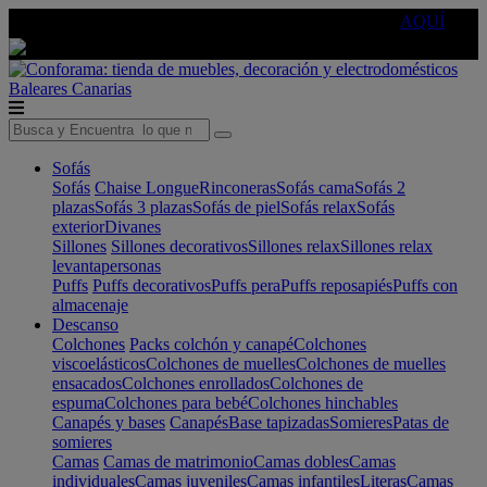
🔵Cambia tu electro con
-10% EXTRA
de descuento ☑️
AQUÍ
Baleares
Canarias
Sofás
Sofás
Chaise Longue
Rinconeras
Sofás cama
Sofás 2
plazas
Sofás 3 plazas
Sofás de piel
Sofás relax
Sofás
exterior
Divanes
Sillones
Sillones decorativos
Sillones relax
Sillones relax
levantapersonas
Puffs
Puffs decorativos
Puffs pera
Puffs reposapiés
Puffs con
almacenaje
Descanso
Colchones
Packs colchón y canapé
Colchones
viscoelásticos
Colchones de muelles
Colchones de muelles
ensacados
Colchones enrollados
Colchones de
espuma
Colchones para bebé
Colchones hinchables
Canapés y bases
Canapés
Base tapizadas
Somieres
Patas de
somieres
Camas
Camas de matrimonio
Camas dobles
Camas
individuales
Camas juveniles
Camas infantiles
Literas
Camas