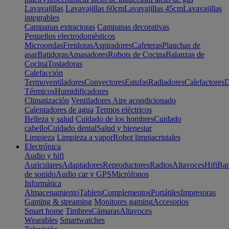
Lavavajillas
Lavavajillas 60cm
Lavavajillas 45cm
Lavavajillas
integrables
Campanas extractoras
Campanas decorativas
Pequeños electrodomésticos
Microondas
Freidoras
Aspiradores
Cafeteras
Planchas de
asar
Batidoras
Amasadores
Robots de Cocina
Balanzas de
Cocina
Tostadoras
Calefacción
Termoventiladores
Convectores
Estufas
Radiadores
Calefactores
D
Térmicos
Humidificadores
Climatización
Ventiladores
Aire acondicionado
Calentadores de agua
Termos eléctricos
Belleza y salud
Cuidado de los hombres
Cuidado
cabello
Cuidado dental
Salud y bienestar
Limpieza
Limpieza a vapor
Robot limpiacristales
Electrónica
Audio y hifi
Auriculares
Adaptadores
Reproductores
Radios
Altavoces
Hifi
Bar
de sonido
Audio car y GPS
Micrófonos
Informática
Almacenamiento
Tablets
Complementos
Portátiles
Impresoras
Gaming & streaming
Monitores gaming
Accesorios
Smart home
Timbres
Cámaras
Altavoces
Wearables
Smartwatches