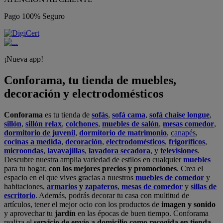
Pago 100% Seguro
¡Nueva app!
Conforama, tu tienda de muebles,
decoración y electrodomésticos
Conforama
es tu tienda de
sofás
,
sofá cama
,
sofá chaise longue
,
sillón
,
sillón relax
,
colchones
,
muebles de salón
,
mesas comedor
,
dormitorio de juvenil
,
dormitorio de matrimonio
,
canapés
,
cocinas a medida
,
decoración
,
electrodomésticos
,
frigoríficos
,
microondas
,
lavavajillas
,
lavadora secadora
, y
televisiones
.
Descubre nuestra amplia variedad de estilos en cualquier
muebles
para tu hogar,
con los mejores precios y promociones
. Crea el
espacio en el que vives gracias a nuestros
muebles de comedor
y
habitaciones,
armarios
y
zapateros
,
mesas de comedor
y
sillas de
escritorio
. Además, podrás decorar tu casa con multitud de
artículos, tener el mejor ocio con los productos de
imagen y sonido
y aprovechar tu
jardín
en las épocas de buen tiempo. Conforama
realiza el
servicio de envío a domicilio como recogida en tienda.