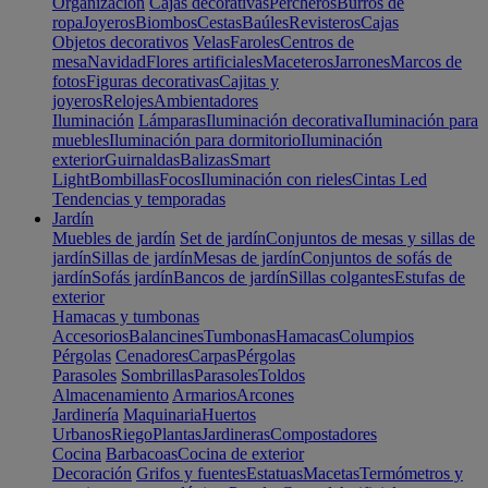
Organización
Cajas decorativas
Percheros
Burros de
ropa
Joyeros
Biombos
Cestas
Baúles
Revisteros
Cajas
Objetos decorativos
Velas
Faroles
Centros de
mesa
Navidad
Flores artificiales
Maceteros
Jarrones
Marcos de
fotos
Figuras decorativas
Cajitas y
joyeros
Relojes
Ambientadores
Iluminación
Lámparas
Iluminación decorativa
Iluminación para
muebles
Iluminación para dormitorio
Iluminación
exterior
Guirnaldas
Balizas
Smart
Light
Bombillas
Focos
Iluminación con rieles
Cintas Led
Tendencias y temporadas
Jardín
Muebles de jardín
Set de jardín
Conjuntos de mesas y sillas de
jardín
Sillas de jardín
Mesas de jardín
Conjuntos de sofás de
jardín
Sofás jardín
Bancos de jardín
Sillas colgantes
Estufas de
exterior
Hamacas y tumbonas
Accesorios
Balancines
Tumbonas
Hamacas
Columpios
Pérgolas
Cenadores
Carpas
Pérgolas
Parasoles
Sombrillas
Parasoles
Toldos
Almacenamiento
Armarios
Arcones
Jardinería
Maquinaria
Huertos
Urbanos
Riego
Plantas
Jardineras
Compostadores
Cocina
Barbacoas
Cocina de exterior
Decoración
Grifos y fuentes
Estatuas
Macetas
Termómetros y