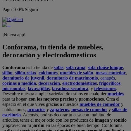
Pago 100% Seguro
¡Nueva app!
Conforama, tu tienda de muebles,
decoración y electrodomésticos
Conforama
es tu tienda de
sofás
,
sofá cama
,
sofá chaise longue
,
sillón
,
sillón relax
,
colchones
,
muebles de salón
,
mesas comedor
,
dormitorio de juvenil
,
dormitorio de matrimonio
,
canapés
,
cocinas a medida
,
decoración
,
electrodomésticos
,
frigoríficos
,
microondas
,
lavavajillas
,
lavadora secadora
, y
televisiones
.
Descubre nuestra amplia variedad de estilos en cualquier
muebles
para tu hogar,
con los mejores precios y promociones
. Crea el
espacio en el que vives gracias a nuestros
muebles de comedor
y
habitaciones,
armarios
y
zapateros
,
mesas de comedor
y
sillas de
escritorio
. Además, podrás decorar tu casa con multitud de
artículos, tener el mejor ocio con los productos de
imagen y sonido
y aprovechar tu
jardín
en las épocas de buen tiempo. Conforama
realiza el
servicio de envío a domicilio como recogida en tienda.