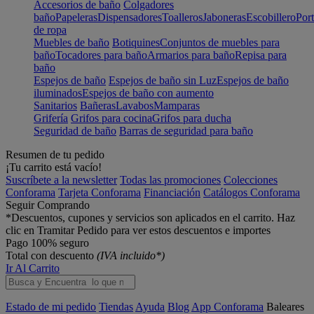
Accesorios de baño
Colgadores
baño
Papeleras
Dispensadores
Toalleros
Jaboneras
Escobillero
Port
de ropa
Muebles de baño
Botiquines
Conjuntos de muebles para
baño
Tocadores para baño
Armarios para baño
Repisa para
baño
Espejos de baño
Espejos de baño sin Luz
Espejos de baño
iluminados
Espejos de baño con aumento
Sanitarios
Bañeras
Lavabos
Mamparas
Grifería
Grifos para cocina
Grifos para ducha
Seguridad de baño
Barras de seguridad para baño
Resumen de tu pedido
¡Tu carrito está vacío!
Suscríbete a la newsletter
Todas las promociones
Colecciones
Conforama
Tarjeta Conforama
Financiación
Catálogos Conforama
Seguir Comprando
*Descuentos, cupones y servicios son aplicados en el carrito. Haz
clic en Tramitar Pedido para ver estos descuentos e importes
Pago 100% seguro
Total con descuento
(IVA incluido*)
Ir Al Carrito
Estado de mi pedido
Tiendas
Ayuda
Blog
App Conforama
Baleares