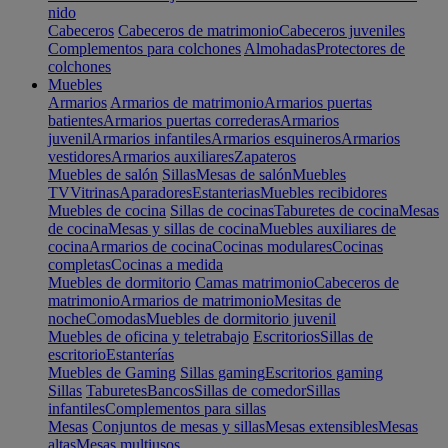
nido
Cabeceros
Cabeceros de matrimonio
Cabeceros juveniles
Complementos para colchones
Almohadas
Protectores de
colchones
Muebles
Armarios
Armarios de matrimonio
Armarios puertas
batientes
Armarios puertas correderas
Armarios
juvenil
Armarios infantiles
Armarios esquineros
Armarios
vestidores
Armarios auxiliares
Zapateros
Muebles de salón
Sillas
Mesas de salón
Muebles
TV
Vitrinas
Aparadores
Estanterias
Muebles recibidores
Muebles de cocina
Sillas de cocinas
Taburetes de cocina
Mesas
de cocina
Mesas y sillas de cocina
Muebles auxiliares de
cocina
Armarios de cocina
Cocinas modulares
Cocinas
completas
Cocinas a medida
Muebles de dormitorio
Camas matrimonio
Cabeceros de
matrimonio
Armarios de matrimonio
Mesitas de
noche
Comodas
Muebles de dormitorio juvenil
Muebles de oficina y teletrabajo
Escritorios
Sillas de
escritorio
Estanterías
Muebles de Gaming
Sillas gaming
Escritorios gaming
Sillas
Taburetes
Bancos
Sillas de comedor
Sillas
infantiles
Complementos para sillas
Mesas
Conjuntos de mesas y sillas
Mesas extensibles
Mesas
altas
Mesas multiusos