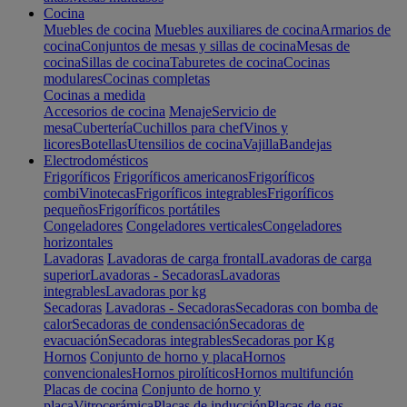
Cocina
Muebles de cocina
Muebles auxiliares de cocina
Armarios de
cocina
Conjuntos de mesas y sillas de cocina
Mesas de
cocina
Sillas de cocina
Taburetes de cocina
Cocinas
modulares
Cocinas completas
Cocinas a medida
Accesorios de cocina
Menaje
Servicio de
mesa
Cubertería
Cuchillos para chef
Vinos y
licores
Botellas
Utensilios de cocina
Vajilla
Bandejas
Electrodomésticos
Frigoríficos
Frigoríficos americanos
Frigoríficos
combi
Vinotecas
Frigoríficos integrables
Frigoríficos
pequeños
Frigoríficos portátiles
Congeladores
Congeladores verticales
Congeladores
horizontales
Lavadoras
Lavadoras de carga frontal
Lavadoras de carga
superior
Lavadoras - Secadoras
Lavadoras
integrables
Lavadoras por kg
Secadoras
Lavadoras - Secadoras
Secadoras con bomba de
calor
Secadoras de condensación
Secadoras de
evacuación
Secadoras integrables
Secadoras por Kg
Hornos
Conjunto de horno y placa
Hornos
convencionales
Hornos pirolíticos
Hornos multifunción
Placas de cocina
Conjunto de horno y
placa
Vitrocerámica
Placas de inducción
Placas de gas