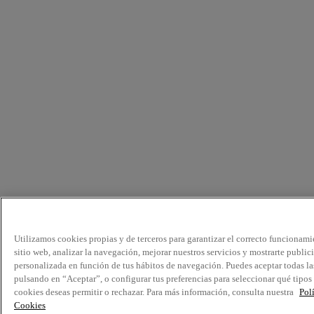
Utilizamos cookies propias y de terceros para garantizar el correcto funcionami
sitio web, analizar la navegación, mejorar nuestros servicios y mostrarte public
personalizada en función de tus hábitos de navegación. Puedes aceptar todas la
pulsando en “Aceptar”, o configurar tus preferencias para seleccionar qué tipos
cookies deseas permitir o rechazar. Para más información, consulta nuestra
Pol
Cookies