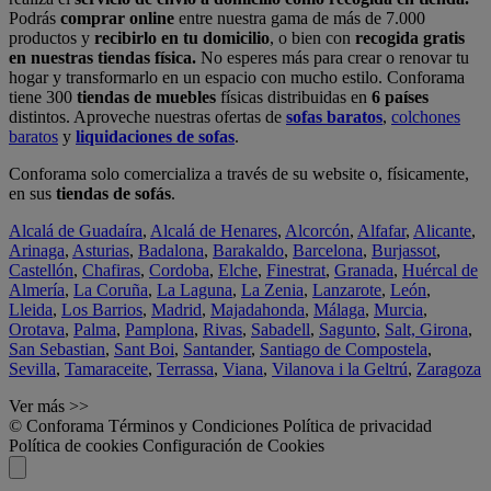
Podrás
comprar online
entre nuestra gama de más de 7.000
productos y
recibirlo en tu domicilio
, o bien con
recogida gratis
en nuestras tiendas física.
No esperes más para crear o renovar tu
hogar y transformarlo en un espacio con mucho estilo. Conforama
tiene 300
tiendas de muebles
físicas distribuidas en
6 países
distintos. Aproveche nuestras ofertas de
sofas baratos
,
colchones
baratos
y
liquidaciones de sofas
.
Conforama solo comercializa a través de su website o, físicamente,
en sus
tiendas de sofás
.
Alcalá de Guadaíra
,
Alcalá de Henares
,
Alcorcón
,
Alfafar
,
Alicante
,
Arinaga
,
Asturias
,
Badalona
,
Barakaldo
,
Barcelona
,
Burjassot
,
Castellón
,
Chafiras
,
Cordoba
,
Elche
,
Finestrat
,
Granada
,
Huércal de
Almería
,
La Coruña
,
La Laguna
,
La Zenia
,
Lanzarote
,
León
,
Lleida
,
Los Barrios
,
Madrid
,
Majadahonda
,
Málaga
,
Murcia
,
Orotava
,
Palma
,
Pamplona
,
Rivas
,
Sabadell
,
Sagunto
,
Salt, Girona
,
San Sebastian
,
Sant Boi
,
Santander
,
Santiago de Compostela
,
Sevilla
,
Tamaraceite
,
Terrassa
,
Viana
,
Vilanova i la Geltrú
,
Zaragoza
Ver más >>
© Conforama
Términos y Condiciones
Política de privacidad
Política de cookies
Configuración de Cookies