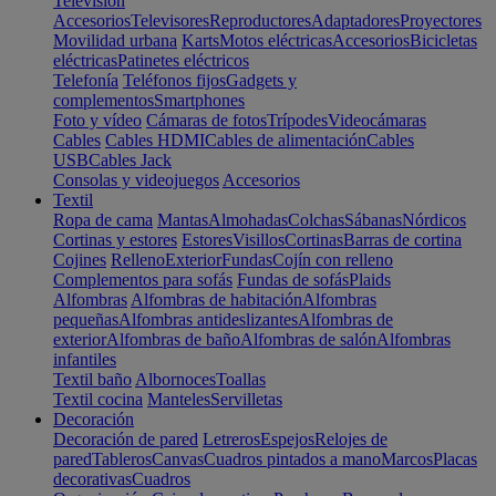
Televisión
Accesorios
Televisores
Reproductores
Adaptadores
Proyectores
Movilidad urbana
Karts
Motos eléctricas
Accesorios
Bicicletas
eléctricas
Patinetes eléctricos
Telefonía
Teléfonos fijos
Gadgets y
complementos
Smartphones
Foto y vídeo
Cámaras de fotos
Trípodes
Videocámaras
Cables
Cables HDMI
Cables de alimentación
Cables
USB
Cables Jack
Consolas y videojuegos
Accesorios
Textil
Ropa de cama
Mantas
Almohadas
Colchas
Sábanas
Nórdicos
Cortinas y estores
Estores
Visillos
Cortinas
Barras de cortina
Cojines
Relleno
Exterior
Fundas
Cojín con relleno
Complementos para sofás
Fundas de sofás
Plaids
Alfombras
Alfombras de habitación
Alfombras
pequeñas
Alfombras antideslizantes
Alfombras de
exterior
Alfombras de baño
Alfombras de salón
Alfombras
infantiles
Textil baño
Albornoces
Toallas
Textil cocina
Manteles
Servilletas
Decoración
Decoración de pared
Letreros
Espejos
Relojes de
pared
Tableros
Canvas
Cuadros pintados a mano
Marcos
Placas
decorativas
Cuadros