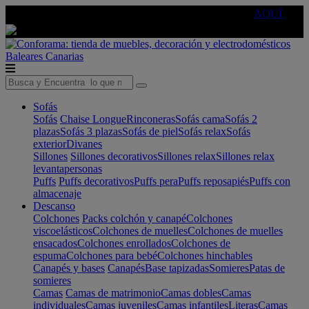
🔵Cambia tu electro con
-10% EXTRA
de descuento ☑️
AQUÍ
Baleares
Canarias
Sofás
Sofás
Chaise Longue
Rinconeras
Sofás cama
Sofás 2
plazas
Sofás 3 plazas
Sofás de piel
Sofás relax
Sofás
exterior
Divanes
Sillones
Sillones decorativos
Sillones relax
Sillones relax
levantapersonas
Puffs
Puffs decorativos
Puffs pera
Puffs reposapiés
Puffs con
almacenaje
Descanso
Colchones
Packs colchón y canapé
Colchones
viscoelásticos
Colchones de muelles
Colchones de muelles
ensacados
Colchones enrollados
Colchones de
espuma
Colchones para bebé
Colchones hinchables
Canapés y bases
Canapés
Base tapizadas
Somieres
Patas de
somieres
Camas
Camas de matrimonio
Camas dobles
Camas
individuales
Camas juveniles
Camas infantiles
Literas
Camas