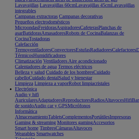
Lavavajillas
Lavavajillas 60cm
Lavavajillas 45cm
Lavavajillas
integrables
Campanas extractoras
Campanas decorativas
Pequeños electrodomésticos
Microondas
Freidoras
Aspiradores
Cafeteras
Planchas de
asar
Batidoras
Amasadores
Robots de Cocina
Balanzas de
Cocina
Tostadoras
Calefacción
Termoventiladores
Convectores
Estufas
Radiadores
Calefactores
D
Térmicos
Humidificadores
Climatización
Ventiladores
Aire acondicionado
Calentadores de agua
Termos eléctricos
Belleza y salud
Cuidado de los hombres
Cuidado
cabello
Cuidado dental
Salud y bienestar
Limpieza
Limpieza a vapor
Robot limpiacristales
Electrónica
Audio y hifi
Auriculares
Adaptadores
Reproductores
Radios
Altavoces
Hifi
Bar
de sonido
Audio car y GPS
Micrófonos
Informática
Almacenamiento
Tablets
Complementos
Portátiles
Impresoras
Gaming & streaming
Monitores gaming
Accesorios
Smart home
Timbres
Cámaras
Altavoces
Wearables
Smartwatches