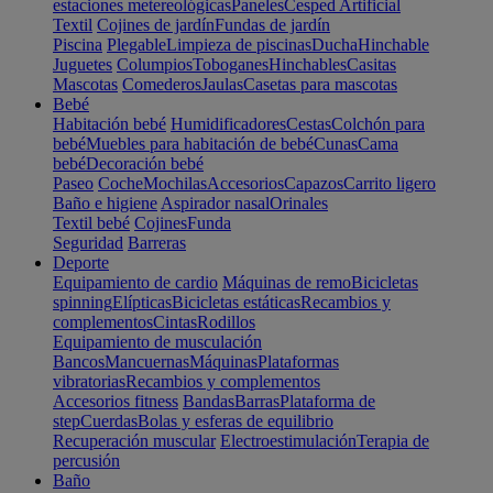
estaciones metereológicas
Paneles
Cesped Artificial
Textil
Cojines de jardín
Fundas de jardín
Piscina
Plegable
Limpieza de piscinas
Ducha
Hinchable
Juguetes
Columpios
Toboganes
Hinchables
Casitas
Mascotas
Comederos
Jaulas
Casetas para mascotas
Bebé
Habitación bebé
Humidificadores
Cestas
Colchón para
bebé
Muebles para habitación de bebé
Cunas
Cama
bebé
Decoración bebé
Paseo
Coche
Mochilas
Accesorios
Capazos
Carrito ligero
Baño e higiene
Aspirador nasal
Orinales
Textil bebé
Cojines
Funda
Seguridad
Barreras
Deporte
Equipamiento de cardio
Máquinas de remo
Bicicletas
spinning
Elípticas
Bicicletas estáticas
Recambios y
complementos
Cintas
Rodillos
Equipamiento de musculación
Bancos
Mancuernas
Máquinas
Plataformas
vibratorias
Recambios y complementos
Accesorios fitness
Bandas
Barras
Plataforma de
step
Cuerdas
Bolas y esferas de equilibrio
Recuperación muscular
Electroestimulación
Terapia de
percusión
Baño