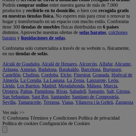
Podrás
comprar online
entre nuestra gama de más de 7.000
productos y
recibirlo en tu domicilio
, o bien con
recogida gratis
en nuestras tiendas física.
No esperes más para crear o renovar tu
hogar y transformarlo en un espacio con mucho estilo. Conforama
tiene 300
tiendas de muebles
físicas distribuidas en
6 países
distintos. Aproveche nuestras ofertas de
sofas baratos
,
colchones
baratos
y
liquidaciones de sofas
.
Conforama solo comercializa a través de su website o, físicamente,
en sus
tiendas de sofás
.
Alcalá de Guadaíra
,
Alcalá de Henares
,
Alcorcón
,
Alfafar
,
Alicante
,
Arinaga
,
Asturias
,
Badalona
,
Barakaldo
,
Barcelona
,
Burjassot
,
Castellón
,
Chafiras
,
Cordoba
,
Elche
,
Finestrat
,
Granada
,
Huércal de
Almería
,
La Coruña
,
La Laguna
,
La Zenia
,
Lanzarote
,
León
,
Lleida
,
Los Barrios
,
Madrid
,
Majadahonda
,
Málaga
,
Murcia
,
Orotava
,
Palma
,
Pamplona
,
Rivas
,
Sabadell
,
Sagunto
,
Salt, Girona
,
San Sebastian
,
Sant Boi
,
Santander
,
Santiago de Compostela
,
Sevilla
,
Tamaraceite
,
Terrassa
,
Viana
,
Vilanova i la Geltrú
,
Zaragoza
Ver más >>
© Conforama
Términos y Condiciones
Política de privacidad
Política de cookies
Configuración de Cookies