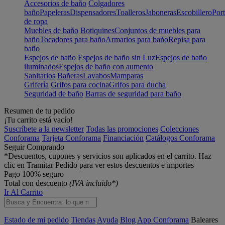
Accesorios de baño
Colgadores
baño
Papeleras
Dispensadores
Toalleros
Jaboneras
Escobillero
Port
de ropa
Muebles de baño
Botiquines
Conjuntos de muebles para
baño
Tocadores para baño
Armarios para baño
Repisa para
baño
Espejos de baño
Espejos de baño sin Luz
Espejos de baño
iluminados
Espejos de baño con aumento
Sanitarios
Bañeras
Lavabos
Mamparas
Grifería
Grifos para cocina
Grifos para ducha
Seguridad de baño
Barras de seguridad para baño
Resumen de tu pedido
¡Tu carrito está vacío!
Suscríbete a la newsletter
Todas las promociones
Colecciones
Conforama
Tarjeta Conforama
Financiación
Catálogos Conforama
Seguir Comprando
*Descuentos, cupones y servicios son aplicados en el carrito. Haz
clic en Tramitar Pedido para ver estos descuentos e importes
Pago 100% seguro
Total con descuento
(IVA incluido*)
Ir Al Carrito
Estado de mi pedido
Tiendas
Ayuda
Blog
App Conforama
Baleares