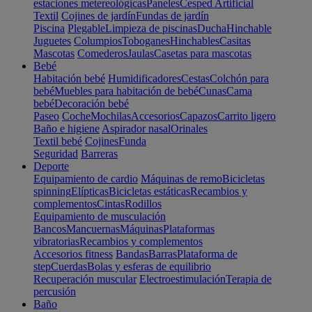
estaciones metereológicas
Paneles
Cesped Artificial
Textil
Cojines de jardín
Fundas de jardín
Piscina
Plegable
Limpieza de piscinas
Ducha
Hinchable
Juguetes
Columpios
Toboganes
Hinchables
Casitas
Mascotas
Comederos
Jaulas
Casetas para mascotas
Bebé
Habitación bebé
Humidificadores
Cestas
Colchón para
bebé
Muebles para habitación de bebé
Cunas
Cama
bebé
Decoración bebé
Paseo
Coche
Mochilas
Accesorios
Capazos
Carrito ligero
Baño e higiene
Aspirador nasal
Orinales
Textil bebé
Cojines
Funda
Seguridad
Barreras
Deporte
Equipamiento de cardio
Máquinas de remo
Bicicletas
spinning
Elípticas
Bicicletas estáticas
Recambios y
complementos
Cintas
Rodillos
Equipamiento de musculación
Bancos
Mancuernas
Máquinas
Plataformas
vibratorias
Recambios y complementos
Accesorios fitness
Bandas
Barras
Plataforma de
step
Cuerdas
Bolas y esferas de equilibrio
Recuperación muscular
Electroestimulación
Terapia de
percusión
Baño