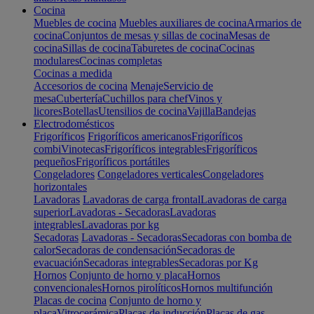
Cocina
Muebles de cocina
Muebles auxiliares de cocina
Armarios de
cocina
Conjuntos de mesas y sillas de cocina
Mesas de
cocina
Sillas de cocina
Taburetes de cocina
Cocinas
modulares
Cocinas completas
Cocinas a medida
Accesorios de cocina
Menaje
Servicio de
mesa
Cubertería
Cuchillos para chef
Vinos y
licores
Botellas
Utensilios de cocina
Vajilla
Bandejas
Electrodomésticos
Frigoríficos
Frigoríficos americanos
Frigoríficos
combi
Vinotecas
Frigoríficos integrables
Frigoríficos
pequeños
Frigoríficos portátiles
Congeladores
Congeladores verticales
Congeladores
horizontales
Lavadoras
Lavadoras de carga frontal
Lavadoras de carga
superior
Lavadoras - Secadoras
Lavadoras
integrables
Lavadoras por kg
Secadoras
Lavadoras - Secadoras
Secadoras con bomba de
calor
Secadoras de condensación
Secadoras de
evacuación
Secadoras integrables
Secadoras por Kg
Hornos
Conjunto de horno y placa
Hornos
convencionales
Hornos pirolíticos
Hornos multifunción
Placas de cocina
Conjunto de horno y
placa
Vitrocerámica
Placas de inducción
Placas de gas