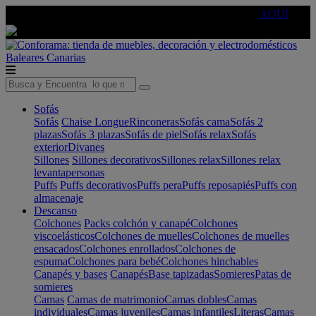
🔵Cambia tu electro con
-10% EXTRA
de descuento ☑️
AQUÍ
Baleares
Canarias
Sofás
Sofás
Chaise Longue
Rinconeras
Sofás cama
Sofás 2
plazas
Sofás 3 plazas
Sofás de piel
Sofás relax
Sofás
exterior
Divanes
Sillones
Sillones decorativos
Sillones relax
Sillones relax
levantapersonas
Puffs
Puffs decorativos
Puffs pera
Puffs reposapiés
Puffs con
almacenaje
Descanso
Colchones
Packs colchón y canapé
Colchones
viscoelásticos
Colchones de muelles
Colchones de muelles
ensacados
Colchones enrollados
Colchones de
espuma
Colchones para bebé
Colchones hinchables
Canapés y bases
Canapés
Base tapizadas
Somieres
Patas de
somieres
Camas
Camas de matrimonio
Camas dobles
Camas
individuales
Camas juveniles
Camas infantiles
Literas
Camas