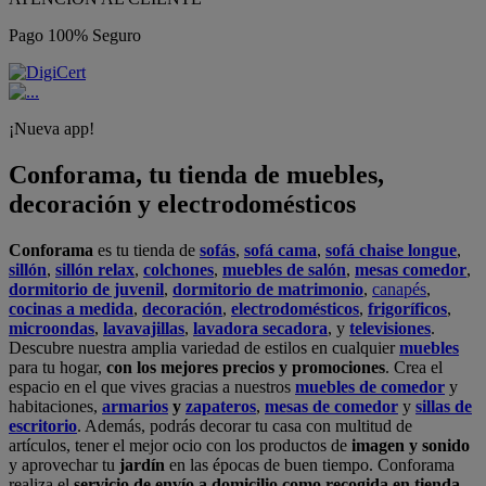
Pago 100% Seguro
¡Nueva app!
Conforama, tu tienda de muebles,
decoración y electrodomésticos
Conforama
es tu tienda de
sofás
,
sofá cama
,
sofá chaise longue
,
sillón
,
sillón relax
,
colchones
,
muebles de salón
,
mesas comedor
,
dormitorio de juvenil
,
dormitorio de matrimonio
,
canapés
,
cocinas a medida
,
decoración
,
electrodomésticos
,
frigoríficos
,
microondas
,
lavavajillas
,
lavadora secadora
, y
televisiones
.
Descubre nuestra amplia variedad de estilos en cualquier
muebles
para tu hogar,
con los mejores precios y promociones
. Crea el
espacio en el que vives gracias a nuestros
muebles de comedor
y
habitaciones,
armarios
y
zapateros
,
mesas de comedor
y
sillas de
escritorio
. Además, podrás decorar tu casa con multitud de
artículos, tener el mejor ocio con los productos de
imagen y sonido
y aprovechar tu
jardín
en las épocas de buen tiempo. Conforama
realiza el
servicio de envío a domicilio como recogida en tienda.