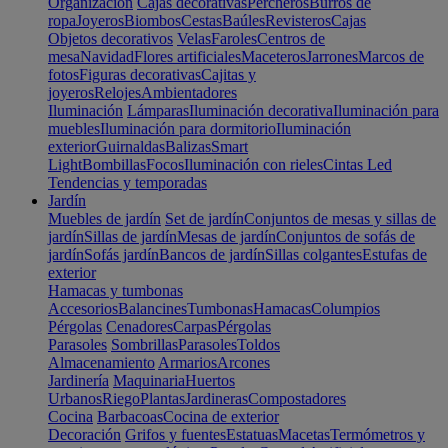
Organización
Cajas decorativas
Percheros
Burros de
ropa
Joyeros
Biombos
Cestas
Baúles
Revisteros
Cajas
Objetos decorativos
Velas
Faroles
Centros de
mesa
Navidad
Flores artificiales
Maceteros
Jarrones
Marcos de
fotos
Figuras decorativas
Cajitas y
joyeros
Relojes
Ambientadores
Iluminación
Lámparas
Iluminación decorativa
Iluminación para
muebles
Iluminación para dormitorio
Iluminación
exterior
Guirnaldas
Balizas
Smart
Light
Bombillas
Focos
Iluminación con rieles
Cintas Led
Tendencias y temporadas
Jardín
Muebles de jardín
Set de jardín
Conjuntos de mesas y sillas de
jardín
Sillas de jardín
Mesas de jardín
Conjuntos de sofás de
jardín
Sofás jardín
Bancos de jardín
Sillas colgantes
Estufas de
exterior
Hamacas y tumbonas
Accesorios
Balancines
Tumbonas
Hamacas
Columpios
Pérgolas
Cenadores
Carpas
Pérgolas
Parasoles
Sombrillas
Parasoles
Toldos
Almacenamiento
Armarios
Arcones
Jardinería
Maquinaria
Huertos
Urbanos
Riego
Plantas
Jardineras
Compostadores
Cocina
Barbacoas
Cocina de exterior
Decoración
Grifos y fuentes
Estatuas
Macetas
Termómetros y