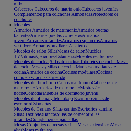
nido
Cabeceros
Cabeceros de matrimonio
Cabeceros juveniles
Complementos para colchones
Almohadas
Protectores de
colchones
Muebles
Armarios
Armarios de matrimonio
Armarios puertas
batientes
Armarios puertas correderas
Armarios
juvenil
Armarios infantiles
Armarios esquineros
Armarios
vestidores
Armarios auxiliares
Zapateros
Muebles de salón
Sillas
Mesas de salón
Muebles
TV
Vitrinas
Aparadores
Estanterias
Muebles recibidores
Muebles de cocina
Sillas de cocinas
Taburetes de cocina
Mesas
de cocina
Mesas y sillas de cocina
Muebles auxiliares de
cocina
Armarios de cocina
Cocinas modulares
Cocinas
completas
Cocinas a medida
Muebles de dormitorio
Camas matrimonio
Cabeceros de
matrimonio
Armarios de matrimonio
Mesitas de
noche
Comodas
Muebles de dormitorio juvenil
Muebles de oficina y teletrabajo
Escritorios
Sillas de
escritorio
Estanterías
Muebles de Gaming
Sillas gaming
Escritorios gaming
Sillas
Taburetes
Bancos
Sillas de comedor
Sillas
infantiles
Complementos para sillas
Mesas
Conjuntos de mesas y sillas
Mesas extensibles
Mesas
altas
Mesas multiusos