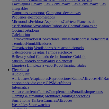
Lavavajillas
Lavavajillas 60cm
Lavavajillas 45cm
Lavavajillas
integrables
Campanas extractoras
Campanas decorativas
Pequeños electrodomésticos
Microondas
Freidoras
Aspiradores
Cafeteras
Planchas de
asar
Batidoras
Amasadores
Robots de Cocina
Balanzas de
Cocina
Tostadoras
Calefacción
Termoventiladores
Convectores
Estufas
Radiadores
Calefactores
D
Térmicos
Humidificadores
Climatización
Ventiladores
Aire acondicionado
Calentadores de agua
Termos eléctricos
Belleza y salud
Cuidado de los hombres
Cuidado
cabello
Cuidado dental
Salud y bienestar
Limpieza
Limpieza a vapor
Robot limpiacristales
Electrónica
Audio y hifi
Auriculares
Adaptadores
Reproductores
Radios
Altavoces
Hifi
Bar
de sonido
Audio car y GPS
Micrófonos
Informática
Almacenamiento
Tablets
Complementos
Portátiles
Impresoras
Gaming & streaming
Monitores gaming
Accesorios
Smart home
Timbres
Cámaras
Altavoces
Wearables
Smartwatches