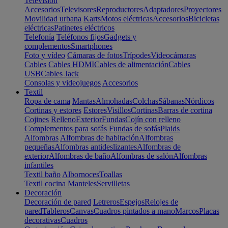
Televisión
Accesorios
Televisores
Reproductores
Adaptadores
Proyectores
Movilidad urbana
Karts
Motos eléctricas
Accesorios
Bicicletas
eléctricas
Patinetes eléctricos
Telefonía
Teléfonos fijos
Gadgets y
complementos
Smartphones
Foto y vídeo
Cámaras de fotos
Trípodes
Videocámaras
Cables
Cables HDMI
Cables de alimentación
Cables
USB
Cables Jack
Consolas y videojuegos
Accesorios
Textil
Ropa de cama
Mantas
Almohadas
Colchas
Sábanas
Nórdicos
Cortinas y estores
Estores
Visillos
Cortinas
Barras de cortina
Cojines
Relleno
Exterior
Fundas
Cojín con relleno
Complementos para sofás
Fundas de sofás
Plaids
Alfombras
Alfombras de habitación
Alfombras
pequeñas
Alfombras antideslizantes
Alfombras de
exterior
Alfombras de baño
Alfombras de salón
Alfombras
infantiles
Textil baño
Albornoces
Toallas
Textil cocina
Manteles
Servilletas
Decoración
Decoración de pared
Letreros
Espejos
Relojes de
pared
Tableros
Canvas
Cuadros pintados a mano
Marcos
Placas
decorativas
Cuadros