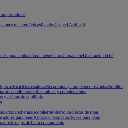
ompostadores
aciones metereológicas
Paneles
Cesped Artificial
les para habitación de bebé
Cunas
Cama bebé
Decoración bebé
lípticas
Bicicletas estáticas
Recambios y complementos
Cintas
Rodillos
taformas vibratorias
Recambios y complementos
s y esferas de equilibrio
ón
alleros
Jaboneras
Escobillero
Portarrollos
Cestas de ropa
cadores para baño
Armarios para baño
Repisa para baño
inados
Espejos de baño con aumento