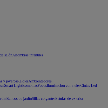
de salón
Alfombras infantiles
as y joyeros
Relojes
Ambientadores
zas
Smart Light
Bombillas
Focos
Iluminación con rieles
Cintas Led
ardín
Bancos de jardín
Sillas colgantes
Estufas de exterior