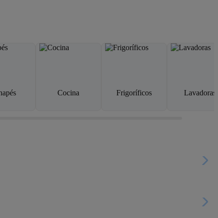
napés
Cocina
Frigoríficos
Lavadoras