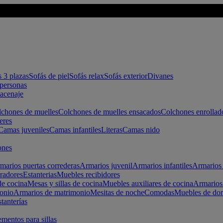
s 3 plazas
Sofás de piel
Sofás relax
Sofás exterior
Divanes
apersonas
macenaje
chones de muelles
Colchones de muelles ensacados
Colchones enrollad
eres
Camas juveniles
Camas infantiles
Literas
Camas nido
ones
marios puertas correderas
Armarios juvenil
Armarios infantiles
Armarios 
radores
Estanterias
Muebles recibidores
e cocina
Mesas y sillas de cocina
Muebles auxiliares de cocina
Armarios
onio
Armarios de matrimonio
Mesitas de noche
Comodas
Muebles de dor
tanterías
entos para sillas