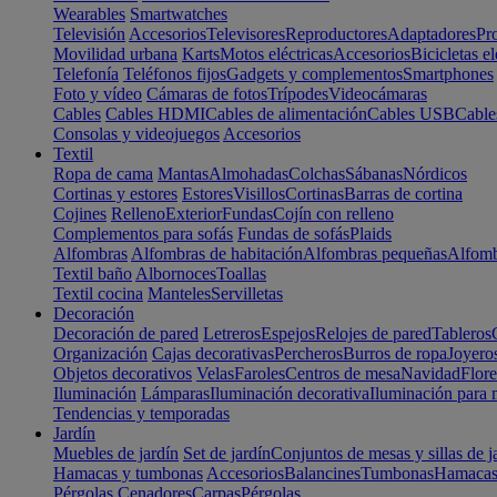
Wearables
Smartwatches
Televisión
Accesorios
Televisores
Reproductores
Adaptadores
Pr
Movilidad urbana
Karts
Motos eléctricas
Accesorios
Bicicletas el
Telefonía
Teléfonos fijos
Gadgets y complementos
Smartphones
Foto y vídeo
Cámaras de fotos
Trípodes
Videocámaras
Cables
Cables HDMI
Cables de alimentación
Cables USB
Cable
Consolas y videojuegos
Accesorios
Textil
Ropa de cama
Mantas
Almohadas
Colchas
Sábanas
Nórdicos
Cortinas y estores
Estores
Visillos
Cortinas
Barras de cortina
Cojines
Relleno
Exterior
Fundas
Cojín con relleno
Complementos para sofás
Fundas de sofás
Plaids
Alfombras
Alfombras de habitación
Alfombras pequeñas
Alfomb
Textil baño
Albornoces
Toallas
Textil cocina
Manteles
Servilletas
Decoración
Decoración de pared
Letreros
Espejos
Relojes de pared
Tableros
Organización
Cajas decorativas
Percheros
Burros de ropa
Joyero
Objetos decorativos
Velas
Faroles
Centros de mesa
Navidad
Flore
Iluminación
Lámparas
Iluminación decorativa
Iluminación para 
Tendencias y temporadas
Jardín
Muebles de jardín
Set de jardín
Conjuntos de mesas y sillas de j
Hamacas y tumbonas
Accesorios
Balancines
Tumbonas
Hamaca
Pérgolas
Cenadores
Carpas
Pérgolas