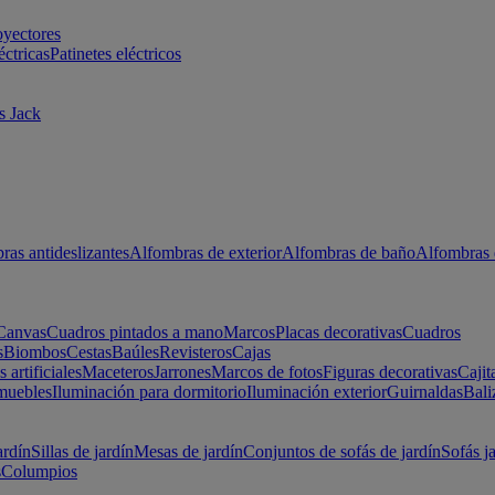
oyectores
éctricas
Patinetes eléctricos
s Jack
ras antideslizantes
Alfombras de exterior
Alfombras de baño
Alfombras 
Canvas
Cuadros pintados a mano
Marcos
Placas decorativas
Cuadros
s
Biombos
Cestas
Baúles
Revisteros
Cajas
s artificiales
Maceteros
Jarrones
Marcos de fotos
Figuras decorativas
Cajit
muebles
Iluminación para dormitorio
Iluminación exterior
Guirnaldas
Bali
ardín
Sillas de jardín
Mesas de jardín
Conjuntos de sofás de jardín
Sofás j
s
Columpios