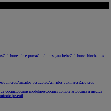
os
Colchones de espuma
Colchones para bebé
Colchones hinchables
esquineros
Armarios vestidores
Armarios auxiliares
Zapateros
 de cocina
Cocinas modulares
Cocinas completas
Cocinas a medida
mitorio juvenil