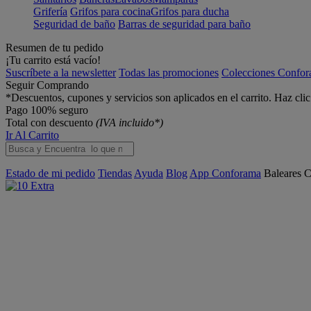
Grifería
Grifos para cocina
Grifos para ducha
Seguridad de baño
Barras de seguridad para baño
Resumen de tu pedido
¡Tu carrito está vacío!
Suscríbete a la newsletter
Todas las promociones
Colecciones Confo
Seguir Comprando
*Descuentos, cupones y servicios son aplicados en el carrito. Haz cli
Pago 100% seguro
Total con descuento
(IVA incluido*)
Ir Al Carrito
Estado de mi pedido
Tiendas
Ayuda
Blog
App Conforama
Baleares
C