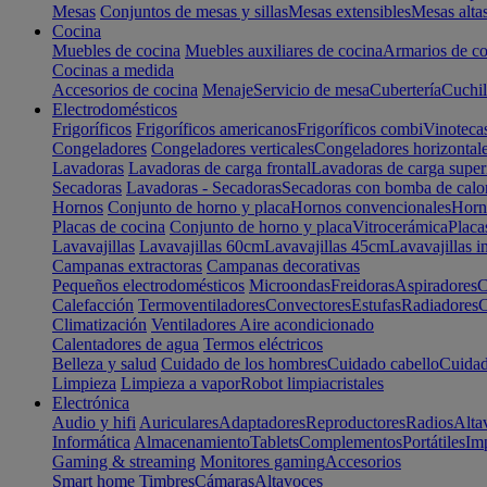
Mesas
Conjuntos de mesas y sillas
Mesas extensibles
Mesas alta
Cocina
Muebles de cocina
Muebles auxiliares de cocina
Armarios de co
Cocinas a medida
Accesorios de cocina
Menaje
Servicio de mesa
Cubertería
Cuchil
Electrodomésticos
Frigoríficos
Frigoríficos americanos
Frigoríficos combi
Vinoteca
Congeladores
Congeladores verticales
Congeladores horizontal
Lavadoras
Lavadoras de carga frontal
Lavadoras de carga super
Secadoras
Lavadoras - Secadoras
Secadoras con bomba de calo
Hornos
Conjunto de horno y placa
Hornos convencionales
Horno
Placas de cocina
Conjunto de horno y placa
Vitrocerámica
Placa
Lavavajillas
Lavavajillas 60cm
Lavavajillas 45cm
Lavavajillas i
Campanas extractoras
Campanas decorativas
Pequeños electrodomésticos
Microondas
Freidoras
Aspiradores
C
Calefacción
Termoventiladores
Convectores
Estufas
Radiadores
C
Climatización
Ventiladores
Aire acondicionado
Calentadores de agua
Termos eléctricos
Belleza y salud
Cuidado de los hombres
Cuidado cabello
Cuidad
Limpieza
Limpieza a vapor
Robot limpiacristales
Electrónica
Audio y hifi
Auriculares
Adaptadores
Reproductores
Radios
Alta
Informática
Almacenamiento
Tablets
Complementos
Portátiles
Im
Gaming & streaming
Monitores gaming
Accesorios
Smart home
Timbres
Cámaras
Altavoces