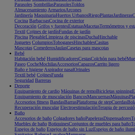
Parasoles
Sombrillas
Parasoles
Toldos
Almacenamiento
Armarios
Arcones
Jardinería
Maquinaria
Huertos Urbanos
Riego
Plantas
Jardineras
C
Cocina
Barbacoas
Cocina de exterior
Decoración
Grifos y fuentes
Estatuas
Macetas
Termómetros y est
Textil
Cojines de jardín
Fundas de jardín
Piscina
Plegable
Limpieza de piscinas
Ducha
Hinchable
Juguetes
Columpios
Toboganes
Hinchables
Casitas
Mascotas
Comederos
Jaulas
Casetas para mascotas
Bebé
Habitación bebé
Humidificadores
Cestas
Colchón para bebé
Mueb
Paseo
Coche
Mochilas
Accesorios
Capazos
Carrito ligero
Baño e higiene
Aspirador nasal
Orinales
Textil bebé
Cojines
Funda
Seguridad
Barreras
Deporte
Equipamiento de cardio
Máquinas de remo
Bicicletas spinning
E
Equipamiento de musculación
Bancos
Mancuernas
Máquinas
Pla
Accesorios fitness
Bandas
Barras
Plataforma de step
Cuerdas
Bola
Recuperación muscular
Electroestimulación
Terapia de percusi
Baño
Accesorios de baño
Colgadores baño
Papeleras
Dispensadores
To
Muebles de baño
Botiquines
Conjuntos de muebles para baño
To
Espejos de baño
Espejos de baño sin Luz
Espejos de baño ilum
Sanitarios
Bañeras
Lavabos
Mamparas