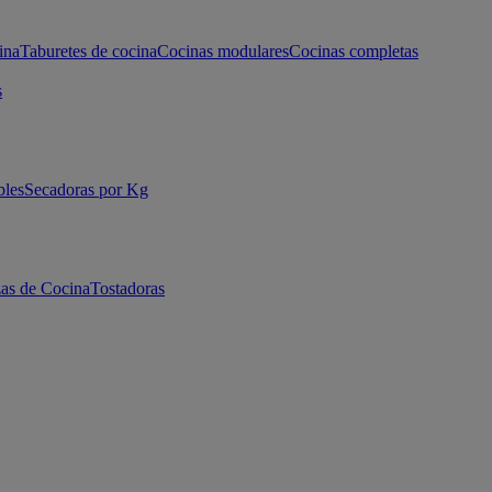
ina
Taburetes de cocina
Cocinas modulares
Cocinas completas
s
bles
Secadoras por Kg
as de Cocina
Tostadoras