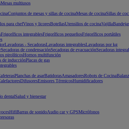
s
Mesas multiusos
cina
Conjuntos de mesas y sillas de cocina
Mesas de cocina
Sillas de coc
los para chef
Vinos y licores
Botellas
Utensilios de cocina
Vajilla
Bandeja
s
Frigoríficos integrables
Frigoríficos pequeños
Frigoríficos portátiles
es
ior
Lavadoras - Secadoras
Lavadoras integrables
Lavadoras por kg
r
Secadoras de condensación
Secadoras de evacuación
Secadoras integra
s pirolíticos
Hornos multifunción
s de inducción
Placas de gas
ntegrables
afeteras
Planchas de asar
Batidoras
Amasadores
Robots de Cocina
Balanz
alefactores
Difusores
Emisores Térmicos
Humidificadores
o dental
Salud y bienestar
voces
Hifi
Barras de sonido
Audio car y GPS
Micrófonos
presoras