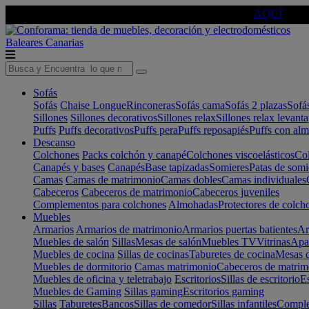
🔵Cambia tu electro con
-10% EXTRA
de descuento ☑️
AQUÍ
Baleares
Canarias
Sofás
Sofás
Chaise Longue
Rinconeras
Sofás cama
Sofás 2 plazas
Sofá
Sillones
Sillones decorativos
Sillones relax
Sillones relax levant
Puffs
Puffs decorativos
Puffs pera
Puffs reposapiés
Puffs con al
Descanso
Colchones
Packs colchón y canapé
Colchones viscoelásticos
Col
Canapés y bases
Canapés
Base tapizadas
Somieres
Patas de somi
Camas
Camas de matrimonio
Camas dobles
Camas individuales
Cabeceros
Cabeceros de matrimonio
Cabeceros juveniles
Complementos para colchones
Almohadas
Protectores de colch
Muebles
Armarios
Armarios de matrimonio
Armarios puertas batientes
Ar
Muebles de salón
Sillas
Mesas de salón
Muebles TV
Vitrinas
Apa
Muebles de cocina
Sillas de cocinas
Taburetes de cocina
Mesas d
Muebles de dormitorio
Camas matrimonio
Cabeceros de matrim
Muebles de oficina y teletrabajo
Escritorios
Sillas de escritorio
Es
Muebles de Gaming
Sillas gaming
Escritorios gaming
Sillas
Taburetes
Bancos
Sillas de comedor
Sillas infantiles
Complem