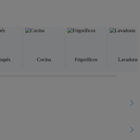
napés
Cocina
Frigoríficos
Lavadoras