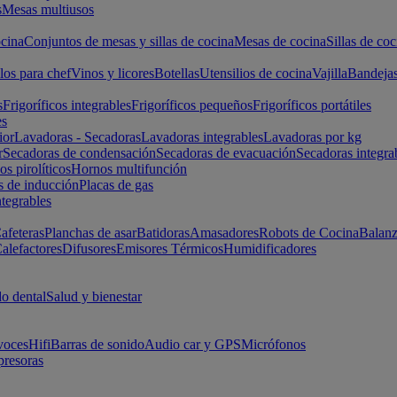
s
Mesas multiusos
cina
Conjuntos de mesas y sillas de cocina
Mesas de cocina
Sillas de coc
los para chef
Vinos y licores
Botellas
Utensilios de cocina
Vajilla
Bandeja
s
Frigoríficos integrables
Frigoríficos pequeños
Frigoríficos portátiles
es
ior
Lavadoras - Secadoras
Lavadoras integrables
Lavadoras por kg
r
Secadoras de condensación
Secadoras de evacuación
Secadoras integra
s pirolíticos
Hornos multifunción
s de inducción
Placas de gas
ntegrables
afeteras
Planchas de asar
Batidoras
Amasadores
Robots de Cocina
Balanz
alefactores
Difusores
Emisores Térmicos
Humidificadores
o dental
Salud y bienestar
voces
Hifi
Barras de sonido
Audio car y GPS
Micrófonos
presoras