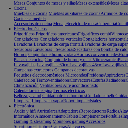
Mesas
Conjuntos de mesas y sillas
Mesas extensibles
Mesas alta
Cocina
Muebles de cocina
Muebles auxiliares de cocina
Armarios de co
Cocinas a medida
Accesorios de cocina
Menaje
Servicio de mesa
Cubertería
Cuchil
Electrodomésticos
Frigoríficos
Frigoríficos americanos
Frigoríficos combi
Vinoteca
Congeladores
Congeladores verticales
Congeladores horizontal
Lavadoras
Lavadoras de carga frontal
Lavadoras de carga super
Secadoras
Lavadoras - Secadoras
Secadoras con bomba de calo
Hornos
Conjunto de horno y placa
Hornos convencionales
Horno
Placas de cocina
Conjunto de horno y placa
Vitrocerámica
Placa
Lavavajillas
Lavavajillas 60cm
Lavavajillas 45cm
Lavavajillas i
Campanas extractoras
Campanas decorativas
Pequeños electrodomésticos
Microondas
Freidoras
Aspiradores
C
Calefacción
Termoventiladores
Convectores
Estufas
Radiadores
C
Climatización
Ventiladores
Aire acondicionado
Calentadores de agua
Termos eléctricos
Belleza y salud
Cuidado de los hombres
Cuidado cabello
Cuidad
Limpieza
Limpieza a vapor
Robot limpiacristales
Electrónica
Audio y hifi
Auriculares
Adaptadores
Reproductores
Radios
Alta
Informática
Almacenamiento
Tablets
Complementos
Portátiles
Im
Gaming & streaming
Monitores gaming
Accesorios
Smart home
Timbres
Cámaras
Altavoces