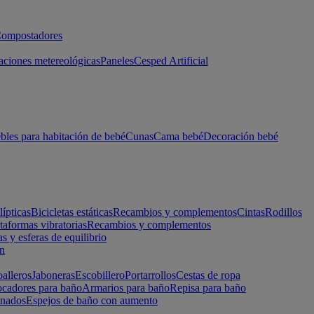
ompostadores
aciones metereológicas
Paneles
Cesped Artificial
les para habitación de bebé
Cunas
Cama bebé
Decoración bebé
lípticas
Bicicletas estáticas
Recambios y complementos
Cintas
Rodillos
taformas vibratorias
Recambios y complementos
s y esferas de equilibrio
ón
alleros
Jaboneras
Escobillero
Portarrollos
Cestas de ropa
cadores para baño
Armarios para baño
Repisa para baño
inados
Espejos de baño con aumento