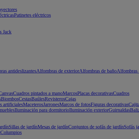
oyectores
éctricas
Patinetes eléctricos
s Jack
ras antideslizantes
Alfombras de exterior
Alfombras de baño
Alfombras 
Canvas
Cuadros pintados a mano
Marcos
Placas decorativas
Cuadros
s
Biombos
Cestas
Baúles
Revisteros
Cajas
s artificiales
Maceteros
Jarrones
Marcos de fotos
Figuras decorativas
Cajit
muebles
Iluminación para dormitorio
Iluminación exterior
Guirnaldas
Bali
ardín
Sillas de jardín
Mesas de jardín
Conjuntos de sofás de jardín
Sofás j
s
Columpios