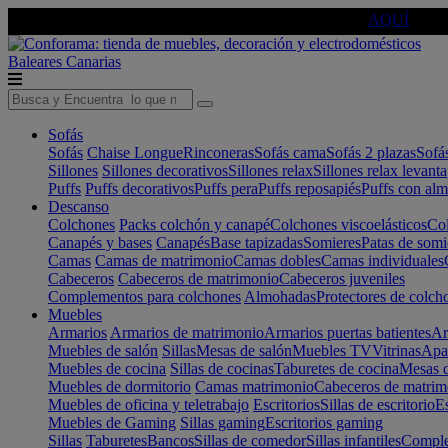
🔵Cambia tu electro con
-10% EXTRA
de descuento ☑️
AQUÍ
Baleares
Canarias
Sofás
Sofás
Chaise Longue
Rinconeras
Sofás cama
Sofás 2 plazas
Sofá
Sillones
Sillones decorativos
Sillones relax
Sillones relax levant
Puffs
Puffs decorativos
Puffs pera
Puffs reposapiés
Puffs con al
Descanso
Colchones
Packs colchón y canapé
Colchones viscoelásticos
Col
Canapés y bases
Canapés
Base tapizadas
Somieres
Patas de somi
Camas
Camas de matrimonio
Camas dobles
Camas individuales
Cabeceros
Cabeceros de matrimonio
Cabeceros juveniles
Complementos para colchones
Almohadas
Protectores de colch
Muebles
Armarios
Armarios de matrimonio
Armarios puertas batientes
Ar
Muebles de salón
Sillas
Mesas de salón
Muebles TV
Vitrinas
Apa
Muebles de cocina
Sillas de cocinas
Taburetes de cocina
Mesas d
Muebles de dormitorio
Camas matrimonio
Cabeceros de matrim
Muebles de oficina y teletrabajo
Escritorios
Sillas de escritorio
Es
Muebles de Gaming
Sillas gaming
Escritorios gaming
Sillas
Taburetes
Bancos
Sillas de comedor
Sillas infantiles
Complem