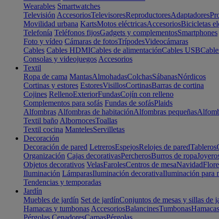
Wearables
Smartwatches
Televisión
Accesorios
Televisores
Reproductores
Adaptadores
Pr
Movilidad urbana
Karts
Motos eléctricas
Accesorios
Bicicletas el
Telefonía
Teléfonos fijos
Gadgets y complementos
Smartphones
Foto y vídeo
Cámaras de fotos
Trípodes
Videocámaras
Cables
Cables HDMI
Cables de alimentación
Cables USB
Cable
Consolas y videojuegos
Accesorios
Textil
Ropa de cama
Mantas
Almohadas
Colchas
Sábanas
Nórdicos
Cortinas y estores
Estores
Visillos
Cortinas
Barras de cortina
Cojines
Relleno
Exterior
Fundas
Cojín con relleno
Complementos para sofás
Fundas de sofás
Plaids
Alfombras
Alfombras de habitación
Alfombras pequeñas
Alfomb
Textil baño
Albornoces
Toallas
Textil cocina
Manteles
Servilletas
Decoración
Decoración de pared
Letreros
Espejos
Relojes de pared
Tableros
Organización
Cajas decorativas
Percheros
Burros de ropa
Joyero
Objetos decorativos
Velas
Faroles
Centros de mesa
Navidad
Flore
Iluminación
Lámparas
Iluminación decorativa
Iluminación para 
Tendencias y temporadas
Jardín
Muebles de jardín
Set de jardín
Conjuntos de mesas y sillas de j
Hamacas y tumbonas
Accesorios
Balancines
Tumbonas
Hamaca
Pérgolas
Cenadores
Carpas
Pérgolas