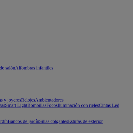
de salón
Alfombras infantiles
as y joyeros
Relojes
Ambientadores
zas
Smart Light
Bombillas
Focos
Iluminación con rieles
Cintas Led
ardín
Bancos de jardín
Sillas colgantes
Estufas de exterior