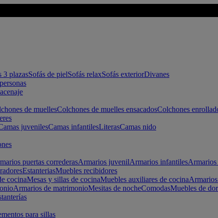
s 3 plazas
Sofás de piel
Sofás relax
Sofás exterior
Divanes
apersonas
macenaje
chones de muelles
Colchones de muelles ensacados
Colchones enrollad
eres
Camas juveniles
Camas infantiles
Literas
Camas nido
ones
marios puertas correderas
Armarios juvenil
Armarios infantiles
Armarios 
radores
Estanterias
Muebles recibidores
e cocina
Mesas y sillas de cocina
Muebles auxiliares de cocina
Armarios
onio
Armarios de matrimonio
Mesitas de noche
Comodas
Muebles de dor
tanterías
entos para sillas