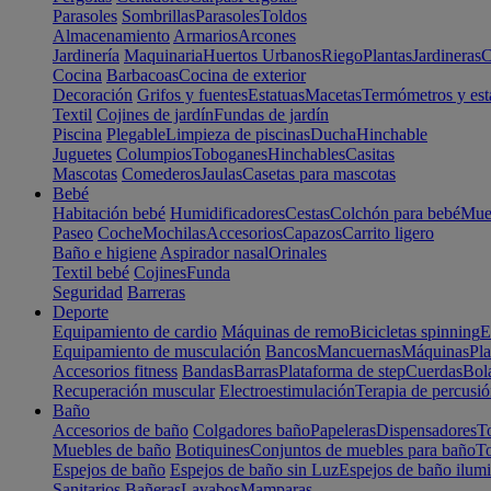
Parasoles
Sombrillas
Parasoles
Toldos
Almacenamiento
Armarios
Arcones
Jardinería
Maquinaria
Huertos Urbanos
Riego
Plantas
Jardineras
C
Cocina
Barbacoas
Cocina de exterior
Decoración
Grifos y fuentes
Estatuas
Macetas
Termómetros y est
Textil
Cojines de jardín
Fundas de jardín
Piscina
Plegable
Limpieza de piscinas
Ducha
Hinchable
Juguetes
Columpios
Toboganes
Hinchables
Casitas
Mascotas
Comederos
Jaulas
Casetas para mascotas
Bebé
Habitación bebé
Humidificadores
Cestas
Colchón para bebé
Mueb
Paseo
Coche
Mochilas
Accesorios
Capazos
Carrito ligero
Baño e higiene
Aspirador nasal
Orinales
Textil bebé
Cojines
Funda
Seguridad
Barreras
Deporte
Equipamiento de cardio
Máquinas de remo
Bicicletas spinning
E
Equipamiento de musculación
Bancos
Mancuernas
Máquinas
Pla
Accesorios fitness
Bandas
Barras
Plataforma de step
Cuerdas
Bola
Recuperación muscular
Electroestimulación
Terapia de percusi
Baño
Accesorios de baño
Colgadores baño
Papeleras
Dispensadores
To
Muebles de baño
Botiquines
Conjuntos de muebles para baño
To
Espejos de baño
Espejos de baño sin Luz
Espejos de baño ilum
Sanitarios
Bañeras
Lavabos
Mamparas