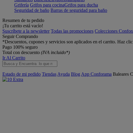
Grifería
Grifos para cocina
Grifos para ducha
Seguridad de baño
Barras de seguridad para baño
Resumen de tu pedido
¡Tu carrito está vacío!
Suscríbete a la newsletter
Todas las promociones
Colecciones Confo
Seguir Comprando
*Descuentos, cupones y servicios son aplicados en el carrito. Haz cli
Pago 100% seguro
Total con descuento
(IVA incluido*)
Ir Al Carrito
Estado de mi pedido
Tiendas
Ayuda
Blog
App Conforama
Baleares
C