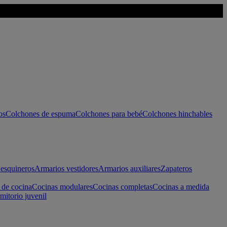
os
Colchones de espuma
Colchones para bebé
Colchones hinchables
esquineros
Armarios vestidores
Armarios auxiliares
Zapateros
 de cocina
Cocinas modulares
Cocinas completas
Cocinas a medida
mitorio juvenil