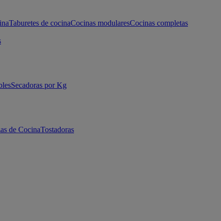
ina
Taburetes de cocina
Cocinas modulares
Cocinas completas
s
bles
Secadoras por Kg
as de Cocina
Tostadoras