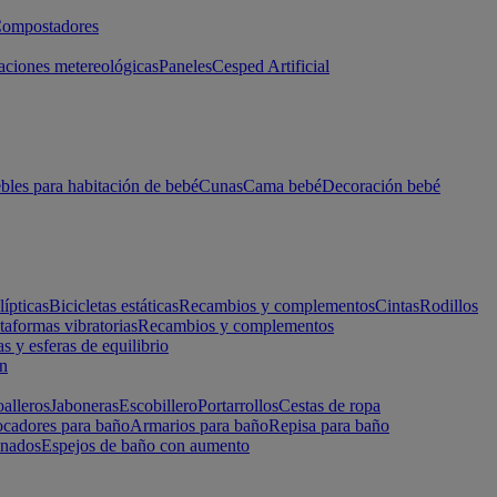
ompostadores
aciones metereológicas
Paneles
Cesped Artificial
les para habitación de bebé
Cunas
Cama bebé
Decoración bebé
lípticas
Bicicletas estáticas
Recambios y complementos
Cintas
Rodillos
taformas vibratorias
Recambios y complementos
s y esferas de equilibrio
ón
alleros
Jaboneras
Escobillero
Portarrollos
Cestas de ropa
cadores para baño
Armarios para baño
Repisa para baño
inados
Espejos de baño con aumento