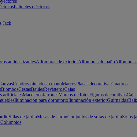
oyectores
éctricas
Patinetes eléctricos
s Jack
ras antideslizantes
Alfombras de exterior
Alfombras de baño
Alfombras 
Canvas
Cuadros pintados a mano
Marcos
Placas decorativas
Cuadros
s
Biombos
Cestas
Baúles
Revisteros
Cajas
s artificiales
Maceteros
Jarrones
Marcos de fotos
Figuras decorativas
Cajit
muebles
Iluminación para dormitorio
Iluminación exterior
Guirnaldas
Bali
ardín
Sillas de jardín
Mesas de jardín
Conjuntos de sofás de jardín
Sofás j
s
Columpios