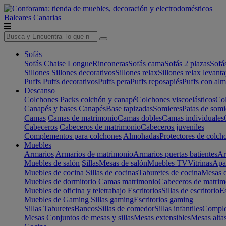
Baleares
Canarias
Sofás
Sofás
Chaise Longue
Rinconeras
Sofás cama
Sofás 2 plazas
Sofá
Sillones
Sillones decorativos
Sillones relax
Sillones relax levant
Puffs
Puffs decorativos
Puffs pera
Puffs reposapiés
Puffs con al
Descanso
Colchones
Packs colchón y canapé
Colchones viscoelásticos
Col
Canapés y bases
Canapés
Base tapizadas
Somieres
Patas de somi
Camas
Camas de matrimonio
Camas dobles
Camas individuales
Cabeceros
Cabeceros de matrimonio
Cabeceros juveniles
Complementos para colchones
Almohadas
Protectores de colch
Muebles
Armarios
Armarios de matrimonio
Armarios puertas batientes
Ar
Muebles de salón
Sillas
Mesas de salón
Muebles TV
Vitrinas
Apa
Muebles de cocina
Sillas de cocinas
Taburetes de cocina
Mesas d
Muebles de dormitorio
Camas matrimonio
Cabeceros de matrim
Muebles de oficina y teletrabajo
Escritorios
Sillas de escritorio
Es
Muebles de Gaming
Sillas gaming
Escritorios gaming
Sillas
Taburetes
Bancos
Sillas de comedor
Sillas infantiles
Complem
Mesas
Conjuntos de mesas y sillas
Mesas extensibles
Mesas alta