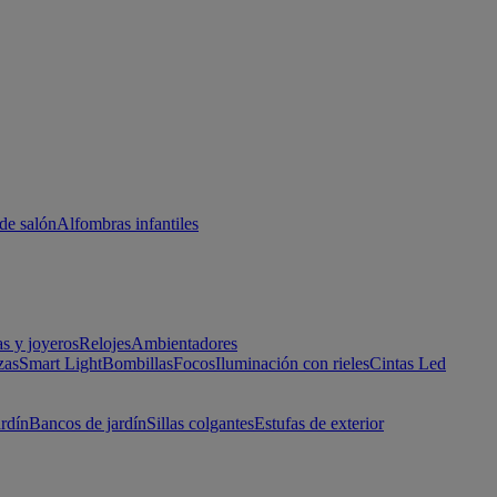
de salón
Alfombras infantiles
as y joyeros
Relojes
Ambientadores
zas
Smart Light
Bombillas
Focos
Iluminación con rieles
Cintas Led
ardín
Bancos de jardín
Sillas colgantes
Estufas de exterior