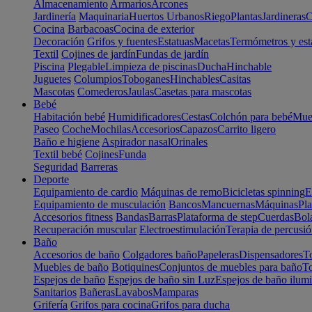
Almacenamiento
Armarios
Arcones
Jardinería
Maquinaria
Huertos Urbanos
Riego
Plantas
Jardineras
C
Cocina
Barbacoas
Cocina de exterior
Decoración
Grifos y fuentes
Estatuas
Macetas
Termómetros y est
Textil
Cojines de jardín
Fundas de jardín
Piscina
Plegable
Limpieza de piscinas
Ducha
Hinchable
Juguetes
Columpios
Toboganes
Hinchables
Casitas
Mascotas
Comederos
Jaulas
Casetas para mascotas
Bebé
Habitación bebé
Humidificadores
Cestas
Colchón para bebé
Mueb
Paseo
Coche
Mochilas
Accesorios
Capazos
Carrito ligero
Baño e higiene
Aspirador nasal
Orinales
Textil bebé
Cojines
Funda
Seguridad
Barreras
Deporte
Equipamiento de cardio
Máquinas de remo
Bicicletas spinning
E
Equipamiento de musculación
Bancos
Mancuernas
Máquinas
Pla
Accesorios fitness
Bandas
Barras
Plataforma de step
Cuerdas
Bola
Recuperación muscular
Electroestimulación
Terapia de percusi
Baño
Accesorios de baño
Colgadores baño
Papeleras
Dispensadores
To
Muebles de baño
Botiquines
Conjuntos de muebles para baño
To
Espejos de baño
Espejos de baño sin Luz
Espejos de baño ilum
Sanitarios
Bañeras
Lavabos
Mamparas
Grifería
Grifos para cocina
Grifos para ducha