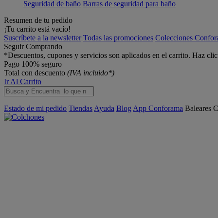
Seguridad de baño
Barras de seguridad para baño
Resumen de tu pedido
¡Tu carrito está vacío!
Suscríbete a la newsletter
Todas las promociones
Colecciones Confo
Seguir Comprando
*Descuentos, cupones y servicios son aplicados en el carrito. Haz cli
Pago 100% seguro
Total con descuento
(IVA incluido*)
Ir Al Carrito
Estado de mi pedido
Tiendas
Ayuda
Blog
App Conforama
Baleares
C