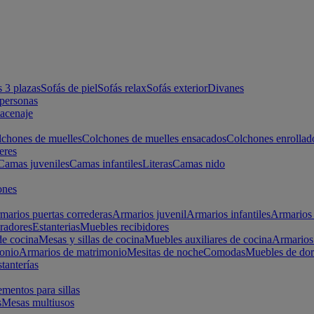
s 3 plazas
Sofás de piel
Sofás relax
Sofás exterior
Divanes
apersonas
macenaje
chones de muelles
Colchones de muelles ensacados
Colchones enrollad
eres
Camas juveniles
Camas infantiles
Literas
Camas nido
ones
marios puertas correderas
Armarios juvenil
Armarios infantiles
Armarios 
radores
Estanterias
Muebles recibidores
e cocina
Mesas y sillas de cocina
Muebles auxiliares de cocina
Armarios
onio
Armarios de matrimonio
Mesitas de noche
Comodas
Muebles de dor
tanterías
entos para sillas
s
Mesas multiusos