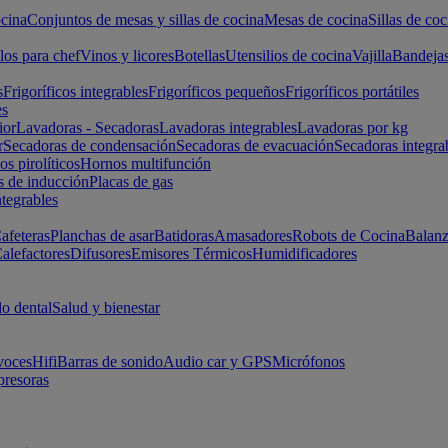
cina
Conjuntos de mesas y sillas de cocina
Mesas de cocina
Sillas de coc
los para chef
Vinos y licores
Botellas
Utensilios de cocina
Vajilla
Bandeja
s
Frigoríficos integrables
Frigoríficos pequeños
Frigoríficos portátiles
es
ior
Lavadoras - Secadoras
Lavadoras integrables
Lavadoras por kg
r
Secadoras de condensación
Secadoras de evacuación
Secadoras integra
s pirolíticos
Hornos multifunción
s de inducción
Placas de gas
ntegrables
afeteras
Planchas de asar
Batidoras
Amasadores
Robots de Cocina
Balanz
alefactores
Difusores
Emisores Térmicos
Humidificadores
o dental
Salud y bienestar
voces
Hifi
Barras de sonido
Audio car y GPS
Micrófonos
presoras