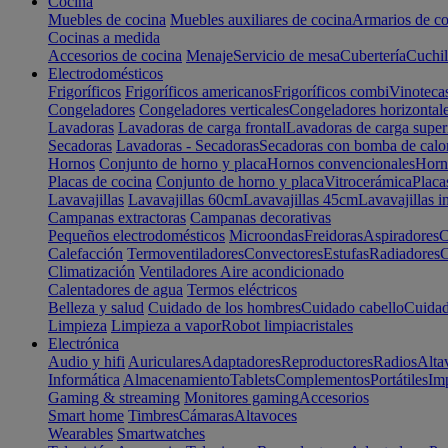
Cocina
Muebles de cocina
Muebles auxiliares de cocina
Armarios de co
Cocinas a medida
Accesorios de cocina
Menaje
Servicio de mesa
Cubertería
Cuchil
Electrodomésticos
Frigoríficos
Frigoríficos americanos
Frigoríficos combi
Vinoteca
Congeladores
Congeladores verticales
Congeladores horizontal
Lavadoras
Lavadoras de carga frontal
Lavadoras de carga super
Secadoras
Lavadoras - Secadoras
Secadoras con bomba de calo
Hornos
Conjunto de horno y placa
Hornos convencionales
Horno
Placas de cocina
Conjunto de horno y placa
Vitrocerámica
Placa
Lavavajillas
Lavavajillas 60cm
Lavavajillas 45cm
Lavavajillas i
Campanas extractoras
Campanas decorativas
Pequeños electrodomésticos
Microondas
Freidoras
Aspiradores
C
Calefacción
Termoventiladores
Convectores
Estufas
Radiadores
C
Climatización
Ventiladores
Aire acondicionado
Calentadores de agua
Termos eléctricos
Belleza y salud
Cuidado de los hombres
Cuidado cabello
Cuidad
Limpieza
Limpieza a vapor
Robot limpiacristales
Electrónica
Audio y hifi
Auriculares
Adaptadores
Reproductores
Radios
Alta
Informática
Almacenamiento
Tablets
Complementos
Portátiles
Im
Gaming & streaming
Monitores gaming
Accesorios
Smart home
Timbres
Cámaras
Altavoces
Wearables
Smartwatches