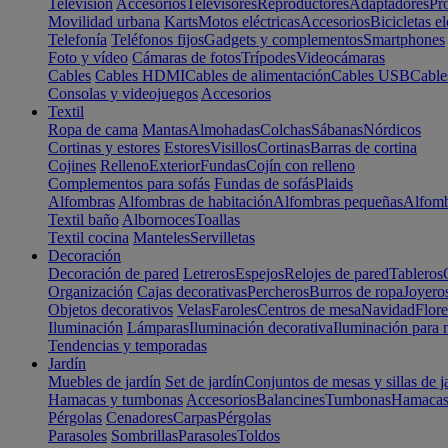
Televisión
Accesorios
Televisores
Reproductores
Adaptadores
Pr
Movilidad urbana
Karts
Motos eléctricas
Accesorios
Bicicletas el
Telefonía
Teléfonos fijos
Gadgets y complementos
Smartphones
Foto y vídeo
Cámaras de fotos
Trípodes
Videocámaras
Cables
Cables HDMI
Cables de alimentación
Cables USB
Cable
Consolas y videojuegos
Accesorios
Textil
Ropa de cama
Mantas
Almohadas
Colchas
Sábanas
Nórdicos
Cortinas y estores
Estores
Visillos
Cortinas
Barras de cortina
Cojines
Relleno
Exterior
Fundas
Cojín con relleno
Complementos para sofás
Fundas de sofás
Plaids
Alfombras
Alfombras de habitación
Alfombras pequeñas
Alfomb
Textil baño
Albornoces
Toallas
Textil cocina
Manteles
Servilletas
Decoración
Decoración de pared
Letreros
Espejos
Relojes de pared
Tableros
Organización
Cajas decorativas
Percheros
Burros de ropa
Joyero
Objetos decorativos
Velas
Faroles
Centros de mesa
Navidad
Flore
Iluminación
Lámparas
Iluminación decorativa
Iluminación para 
Tendencias y temporadas
Jardín
Muebles de jardín
Set de jardín
Conjuntos de mesas y sillas de j
Hamacas y tumbonas
Accesorios
Balancines
Tumbonas
Hamaca
Pérgolas
Cenadores
Carpas
Pérgolas
Parasoles
Sombrillas
Parasoles
Toldos