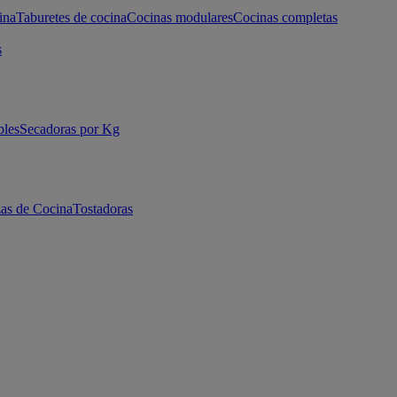
ina
Taburetes de cocina
Cocinas modulares
Cocinas completas
s
bles
Secadoras por Kg
as de Cocina
Tostadoras