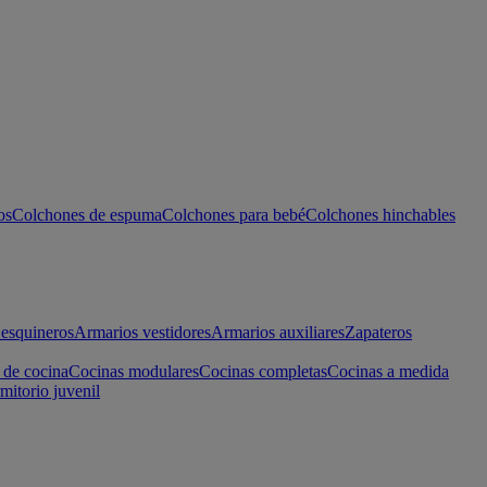
os
Colchones de espuma
Colchones para bebé
Colchones hinchables
esquineros
Armarios vestidores
Armarios auxiliares
Zapateros
 de cocina
Cocinas modulares
Cocinas completas
Cocinas a medida
mitorio juvenil