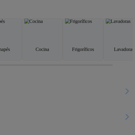
napés
Cocina
Frigoríficos
Lavadoras