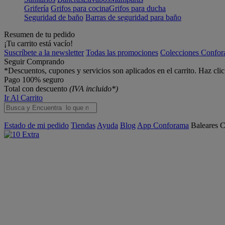
Grifería
Grifos para cocina
Grifos para ducha
Seguridad de baño
Barras de seguridad para baño
Resumen de tu pedido
¡Tu carrito está vacío!
Suscríbete a la newsletter
Todas las promociones
Colecciones Confo
Seguir Comprando
*Descuentos, cupones y servicios son aplicados en el carrito. Haz cli
Pago 100% seguro
Total con descuento
(IVA incluido*)
Ir Al Carrito
Estado de mi pedido
Tiendas
Ayuda
Blog
App Conforama
Baleares
C