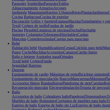
Parasoles
Sombrillas
Parasoles
Toldos
Almacenamiento
Armarios
Arcones
Jardinería
Maquinaria
Huertos Urbanos
Riego
Plantas
Jardineras
C
Cocina
Barbacoas
Cocina de exterior
Decoración
Grifos y fuentes
Estatuas
Macetas
Termómetros y est
Textil
Cojines de jardín
Fundas de jardín
Piscina
Plegable
Limpieza de piscinas
Ducha
Hinchable
Juguetes
Columpios
Toboganes
Hinchables
Casitas
Mascotas
Comederos
Jaulas
Casetas para mascotas
Bebé
Habitación bebé
Humidificadores
Cestas
Colchón para bebé
Mueb
Paseo
Coche
Mochilas
Accesorios
Capazos
Carrito ligero
Baño e higiene
Aspirador nasal
Orinales
Textil bebé
Cojines
Funda
Seguridad
Barreras
Deporte
Equipamiento de cardio
Máquinas de remo
Bicicletas spinning
E
Equipamiento de musculación
Bancos
Mancuernas
Máquinas
Pla
Accesorios fitness
Bandas
Barras
Plataforma de step
Cuerdas
Bola
Recuperación muscular
Electroestimulación
Terapia de percusi
Baño
Accesorios de baño
Colgadores baño
Papeleras
Dispensadores
To
Muebles de baño
Botiquines
Conjuntos de muebles para baño
To
Espejos de baño
Espejos de baño sin Luz
Espejos de baño ilum
Sanitarios
Bañeras
Lavabos
Mamparas