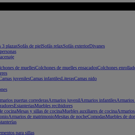
s 3 plazas
Sofás de piel
Sofás relax
Sofás exterior
Divanes
apersonas
macenaje
chones de muelles
Colchones de muelles ensacados
Colchones enrollad
eres
Camas juveniles
Camas infantiles
Literas
Camas nido
ones
marios puertas correderas
Armarios juvenil
Armarios infantiles
Armarios 
radores
Estanterias
Muebles recibidores
e cocina
Mesas y sillas de cocina
Muebles auxiliares de cocina
Armarios
onio
Armarios de matrimonio
Mesitas de noche
Comodas
Muebles de dor
tanterías
entos para sillas