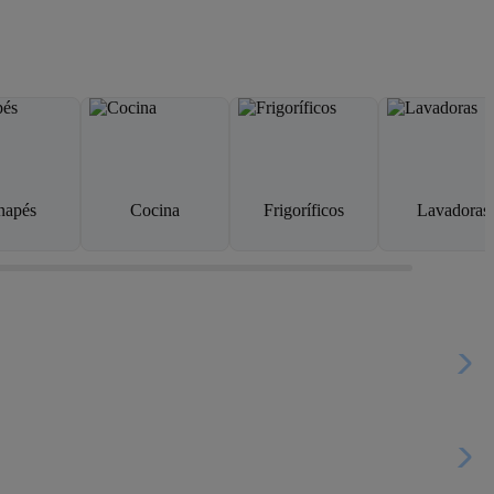
napés
Cocina
Frigoríficos
Lavadoras