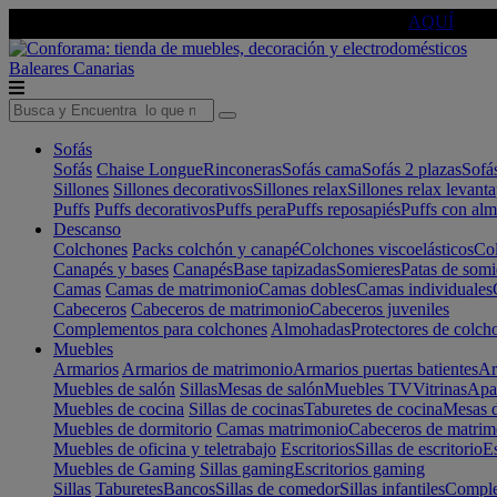
🔵Cambia tu electro con
-10% EXTRA
de descuento ☑️
AQUÍ
Baleares
Canarias
Sofás
Sofás
Chaise Longue
Rinconeras
Sofás cama
Sofás 2 plazas
Sofá
Sillones
Sillones decorativos
Sillones relax
Sillones relax levant
Puffs
Puffs decorativos
Puffs pera
Puffs reposapiés
Puffs con al
Descanso
Colchones
Packs colchón y canapé
Colchones viscoelásticos
Col
Canapés y bases
Canapés
Base tapizadas
Somieres
Patas de somi
Camas
Camas de matrimonio
Camas dobles
Camas individuales
Cabeceros
Cabeceros de matrimonio
Cabeceros juveniles
Complementos para colchones
Almohadas
Protectores de colch
Muebles
Armarios
Armarios de matrimonio
Armarios puertas batientes
Ar
Muebles de salón
Sillas
Mesas de salón
Muebles TV
Vitrinas
Apa
Muebles de cocina
Sillas de cocinas
Taburetes de cocina
Mesas d
Muebles de dormitorio
Camas matrimonio
Cabeceros de matrim
Muebles de oficina y teletrabajo
Escritorios
Sillas de escritorio
Es
Muebles de Gaming
Sillas gaming
Escritorios gaming
Sillas
Taburetes
Bancos
Sillas de comedor
Sillas infantiles
Complem