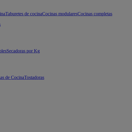
ina
Taburetes de cocina
Cocinas modulares
Cocinas completas
s
bles
Secadoras por Kg
as de Cocina
Tostadoras