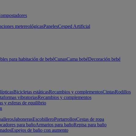
ompostadores
aciones metereológicas
Paneles
Cesped Artificial
les para habitación de bebé
Cunas
Cama bebé
Decoración bebé
lípticas
Bicicletas estáticas
Recambios y complementos
Cintas
Rodillos
taformas vibratorias
Recambios y complementos
s y esferas de equilibrio
ón
alleros
Jaboneras
Escobillero
Portarrollos
Cestas de ropa
cadores para baño
Armarios para baño
Repisa para baño
inados
Espejos de baño con aumento