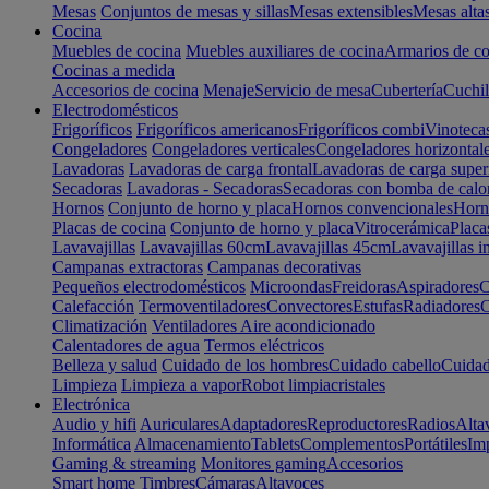
Mesas
Conjuntos de mesas y sillas
Mesas extensibles
Mesas alta
Cocina
Muebles de cocina
Muebles auxiliares de cocina
Armarios de co
Cocinas a medida
Accesorios de cocina
Menaje
Servicio de mesa
Cubertería
Cuchil
Electrodomésticos
Frigoríficos
Frigoríficos americanos
Frigoríficos combi
Vinoteca
Congeladores
Congeladores verticales
Congeladores horizontal
Lavadoras
Lavadoras de carga frontal
Lavadoras de carga super
Secadoras
Lavadoras - Secadoras
Secadoras con bomba de calo
Hornos
Conjunto de horno y placa
Hornos convencionales
Horno
Placas de cocina
Conjunto de horno y placa
Vitrocerámica
Placa
Lavavajillas
Lavavajillas 60cm
Lavavajillas 45cm
Lavavajillas i
Campanas extractoras
Campanas decorativas
Pequeños electrodomésticos
Microondas
Freidoras
Aspiradores
C
Calefacción
Termoventiladores
Convectores
Estufas
Radiadores
C
Climatización
Ventiladores
Aire acondicionado
Calentadores de agua
Termos eléctricos
Belleza y salud
Cuidado de los hombres
Cuidado cabello
Cuidad
Limpieza
Limpieza a vapor
Robot limpiacristales
Electrónica
Audio y hifi
Auriculares
Adaptadores
Reproductores
Radios
Alta
Informática
Almacenamiento
Tablets
Complementos
Portátiles
Im
Gaming & streaming
Monitores gaming
Accesorios
Smart home
Timbres
Cámaras
Altavoces