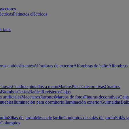
oyectores
éctricas
Patinetes eléctricos
s Jack
ras antideslizantes
Alfombras de exterior
Alfombras de baño
Alfombras 
Canvas
Cuadros pintados a mano
Marcos
Placas decorativas
Cuadros
s
Biombos
Cestas
Baúles
Revisteros
Cajas
s artificiales
Maceteros
Jarrones
Marcos de fotos
Figuras decorativas
Cajit
muebles
Iluminación para dormitorio
Iluminación exterior
Guirnaldas
Bali
ardín
Sillas de jardín
Mesas de jardín
Conjuntos de sofás de jardín
Sofás j
s
Columpios