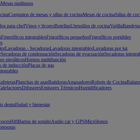
s
Mesas multiusos
cina
Conjuntos de mesas y sillas de cocina
Mesas de cocina
Sillas de coc
los para chef
Vinos y licores
Botellas
Utensilios de cocina
Vajilla
Bandeja
s
Frigoríficos integrables
Frigoríficos pequeños
Frigoríficos portátiles
es
ior
Lavadoras - Secadoras
Lavadoras integrables
Lavadoras por kg
r
Secadoras de condensación
Secadoras de evacuación
Secadoras integra
s pirolíticos
Hornos multifunción
s de inducción
Placas de gas
ntegrables
afeteras
Planchas de asar
Batidoras
Amasadores
Robots de Cocina
Balanz
alefactores
Difusores
Emisores Térmicos
Humidificadores
o dental
Salud y bienestar
voces
Hifi
Barras de sonido
Audio car y GPS
Micrófonos
presoras