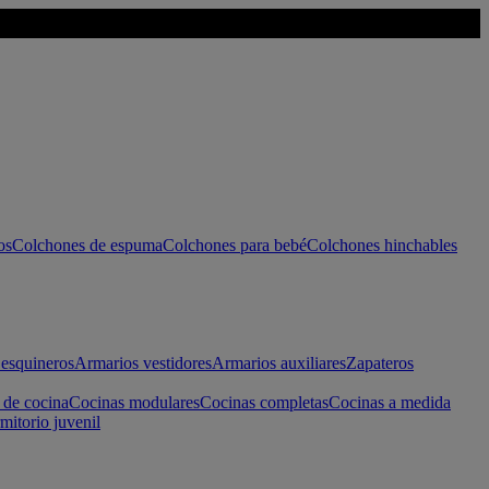
os
Colchones de espuma
Colchones para bebé
Colchones hinchables
esquineros
Armarios vestidores
Armarios auxiliares
Zapateros
 de cocina
Cocinas modulares
Cocinas completas
Cocinas a medida
mitorio juvenil