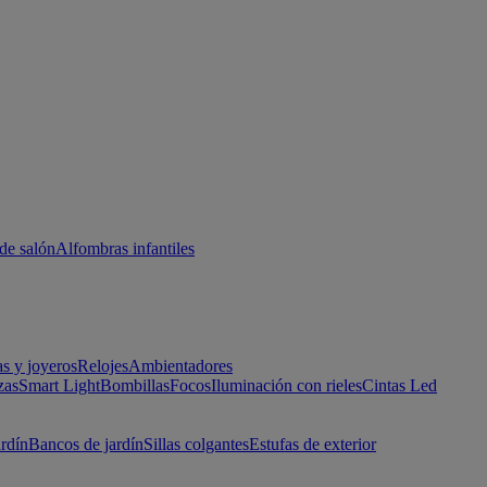
de salón
Alfombras infantiles
as y joyeros
Relojes
Ambientadores
zas
Smart Light
Bombillas
Focos
Iluminación con rieles
Cintas Led
ardín
Bancos de jardín
Sillas colgantes
Estufas de exterior