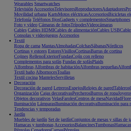
Wearables
Smartwatches
Televisión
Accesorios
Televisores
Reproductores
Adaptadores
Pr
Movilidad urbana
Karts
Motos eléctricas
Accesorios
Bicicletas el
Telefonía
Teléfonos fijos
Gadgets y complementos
Smartphones
Foto y vídeo
Cámaras de fotos
Trípodes
Videocámaras
Cables
Cables HDMI
Cables de alimentación
Cables USB
Cable
Consolas y videojuegos
Accesorios
Textil
Ropa de cama
Mantas
Almohadas
Colchas
Sábanas
Nórdicos
Cortinas y estores
Estores
Visillos
Cortinas
Barras de cortina
Cojines
Relleno
Exterior
Fundas
Cojín con relleno
Complementos para sofás
Fundas de sofás
Plaids
Alfombras
Alfombras de habitación
Alfombras pequeñas
Alfomb
Textil baño
Albornoces
Toallas
Textil cocina
Manteles
Servilletas
Decoración
Decoración de pared
Letreros
Espejos
Relojes de pared
Tableros
Organización
Cajas decorativas
Percheros
Burros de ropa
Joyero
Objetos decorativos
Velas
Faroles
Centros de mesa
Navidad
Flore
Iluminación
Lámparas
Iluminación decorativa
Iluminación para 
Tendencias y temporadas
Jardín
Muebles de jardín
Set de jardín
Conjuntos de mesas y sillas de j
Hamacas y tumbonas
Accesorios
Balancines
Tumbonas
Hamaca
Pérgolas
Cenadores
Carpas
Pérgolas