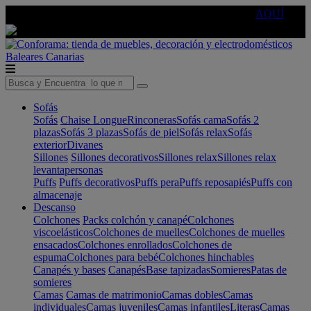
🔵Cambia tu electro con
-10% EXTRA
de descuento ☑️
AQUÍ
Baleares
Canarias
Sofás
Sofás
Chaise Longue
Rinconeras
Sofás cama
Sofás 2
plazas
Sofás 3 plazas
Sofás de piel
Sofás relax
Sofás
exterior
Divanes
Sillones
Sillones decorativos
Sillones relax
Sillones relax
levantapersonas
Puffs
Puffs decorativos
Puffs pera
Puffs reposapiés
Puffs con
almacenaje
Descanso
Colchones
Packs colchón y canapé
Colchones
viscoelásticos
Colchones de muelles
Colchones de muelles
ensacados
Colchones enrollados
Colchones de
espuma
Colchones para bebé
Colchones hinchables
Canapés y bases
Canapés
Base tapizadas
Somieres
Patas de
somieres
Camas
Camas de matrimonio
Camas dobles
Camas
individuales
Camas juveniles
Camas infantiles
Literas
Camas