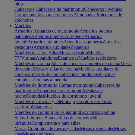
nido
Cabeceros
Cabeceros de matrimonio
Cabeceros juveniles
Complementos para colchones
Almohadas
Protectores de
colchones
Muebles
Armarios
Armarios de matrimonio
Armarios puertas
batientes
Armarios puertas correderas
Armarios
juvenil
Armarios infantiles
Armarios esquineros
Armarios
vestidores
Armarios auxiliares
Zapateros
Muebles de salón
Sillas
Mesas de salón
Muebles
TV
Vitrinas
Aparadores
Estanterias
Muebles recibidores
Muebles de cocina
Sillas de cocinas
Taburetes de cocina
Mesas
de cocina
Mesas y sillas de cocina
Muebles auxiliares de
cocina
Armarios de cocina
Cocinas modulares
Cocinas
completas
Cocinas a medida
Muebles de dormitorio
Camas matrimonio
Cabeceros de
matrimonio
Armarios de matrimonio
Mesitas de
noche
Comodas
Muebles de dormitorio juvenil
Muebles de oficina y teletrabajo
Escritorios
Sillas de
escritorio
Estanterías
Muebles de Gaming
Sillas gaming
Escritorios gaming
Sillas
Taburetes
Bancos
Sillas de comedor
Sillas
infantiles
Complementos para sillas
Mesas
Conjuntos de mesas y sillas
Mesas extensibles
Mesas
altas
Mesas multiusos