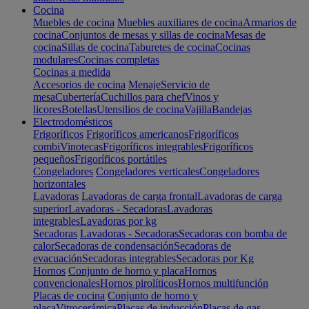
Cocina
Muebles de cocina
Muebles auxiliares de cocina
Armarios de
cocina
Conjuntos de mesas y sillas de cocina
Mesas de
cocina
Sillas de cocina
Taburetes de cocina
Cocinas
modulares
Cocinas completas
Cocinas a medida
Accesorios de cocina
Menaje
Servicio de
mesa
Cubertería
Cuchillos para chef
Vinos y
licores
Botellas
Utensilios de cocina
Vajilla
Bandejas
Electrodomésticos
Frigoríficos
Frigoríficos americanos
Frigoríficos
combi
Vinotecas
Frigoríficos integrables
Frigoríficos
pequeños
Frigoríficos portátiles
Congeladores
Congeladores verticales
Congeladores
horizontales
Lavadoras
Lavadoras de carga frontal
Lavadoras de carga
superior
Lavadoras - Secadoras
Lavadoras
integrables
Lavadoras por kg
Secadoras
Lavadoras - Secadoras
Secadoras con bomba de
calor
Secadoras de condensación
Secadoras de
evacuación
Secadoras integrables
Secadoras por Kg
Hornos
Conjunto de horno y placa
Hornos
convencionales
Hornos pirolíticos
Hornos multifunción
Placas de cocina
Conjunto de horno y
placa
Vitrocerámica
Placas de inducción
Placas de gas