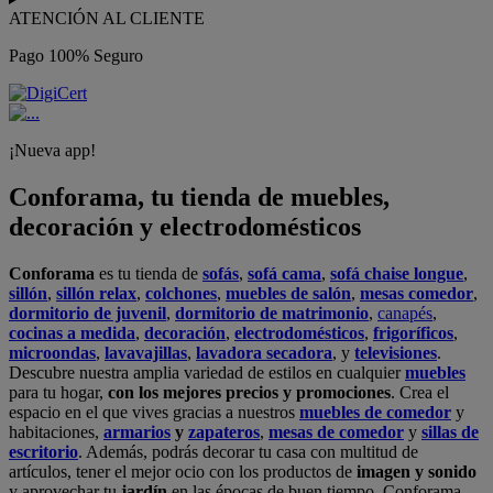
ATENCIÓN AL CLIENTE
Pago 100% Seguro
¡Nueva app!
Conforama, tu tienda de muebles,
decoración y electrodomésticos
Conforama
es tu tienda de
sofás
,
sofá cama
,
sofá chaise longue
,
sillón
,
sillón relax
,
colchones
,
muebles de salón
,
mesas comedor
,
dormitorio de juvenil
,
dormitorio de matrimonio
,
canapés
,
cocinas a medida
,
decoración
,
electrodomésticos
,
frigoríficos
,
microondas
,
lavavajillas
,
lavadora secadora
, y
televisiones
.
Descubre nuestra amplia variedad de estilos en cualquier
muebles
para tu hogar,
con los mejores precios y promociones
. Crea el
espacio en el que vives gracias a nuestros
muebles de comedor
y
habitaciones,
armarios
y
zapateros
,
mesas de comedor
y
sillas de
escritorio
. Además, podrás decorar tu casa con multitud de
artículos, tener el mejor ocio con los productos de
imagen y sonido
y aprovechar tu
jardín
en las épocas de buen tiempo. Conforama