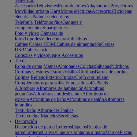
Televisión
Accesorios
Televisores
Reproductores
Adaptadores
Proyectores
Movilidad urbana
Karts
Motos eléctricas
Accesorios
Bicicletas
eléctricas
Patinetes eléctricos
Telefonía
Teléfonos fijos
Gadgets y
complementos
Smartphones
Foto y vídeo
Cámaras de
fotos
Trípodes
Videocámaras
Objetivos
Cables
Cables HDMI
Cables de alimentación
Cables
USB
Cables Jack
Consolas y videojuegos
Accesorios
Textil
Ropa de cama
Mantas
Almohadas
Colchas
Sábanas
Nórdicos
Cortinas y estores
Estores
Visillos
Cortinas
Barras de cortina
Cojines
Relleno
Exterior
Fundas
Cojín con relleno
Complementos para sofás
Fundas de sofás
Plaids
Alfombras
Alfombras de habitación
Alfombras
pequeñas
Alfombras antideslizantes
Alfombras de
exterior
Alfombras de baño
Alfombras de salón
Alfombras
infantiles
Textil baño
Albornoces
Toallas
Textil cocina
Manteles
Servilletas
Decoración
Decoración de pared
Letreros
Espejos
Relojes de
pared
Tableros
Canvas
Cuadros pintados a mano
Marcos
Placas