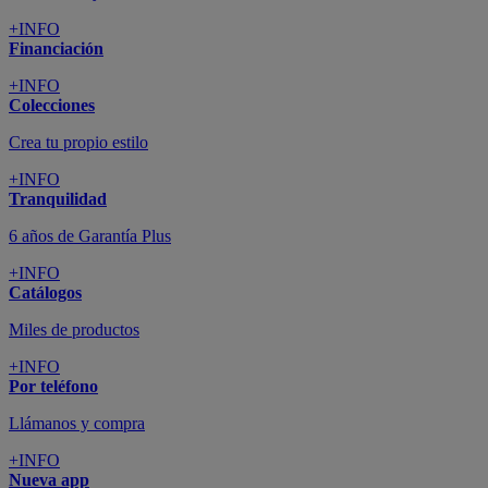
+INFO
Financiación
+INFO
Colecciones
Crea tu propio estilo
+INFO
Tranquilidad
6 años de Garantía Plus
+INFO
Catálogos
Miles de productos
+INFO
Por teléfono
Llámanos y compra
+INFO
Nueva app