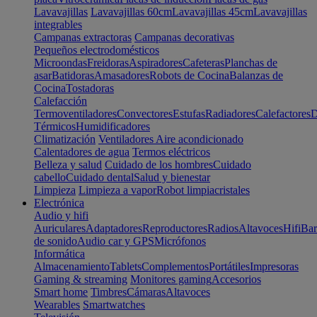
Lavavajillas
Lavavajillas 60cm
Lavavajillas 45cm
Lavavajillas
integrables
Campanas extractoras
Campanas decorativas
Pequeños electrodomésticos
Microondas
Freidoras
Aspiradores
Cafeteras
Planchas de
asar
Batidoras
Amasadores
Robots de Cocina
Balanzas de
Cocina
Tostadoras
Calefacción
Termoventiladores
Convectores
Estufas
Radiadores
Calefactores
D
Térmicos
Humidificadores
Climatización
Ventiladores
Aire acondicionado
Calentadores de agua
Termos eléctricos
Belleza y salud
Cuidado de los hombres
Cuidado
cabello
Cuidado dental
Salud y bienestar
Limpieza
Limpieza a vapor
Robot limpiacristales
Electrónica
Audio y hifi
Auriculares
Adaptadores
Reproductores
Radios
Altavoces
Hifi
Bar
de sonido
Audio car y GPS
Micrófonos
Informática
Almacenamiento
Tablets
Complementos
Portátiles
Impresoras
Gaming & streaming
Monitores gaming
Accesorios
Smart home
Timbres
Cámaras
Altavoces
Wearables
Smartwatches