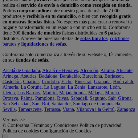
realiza el
servicio de envío a domicilio como recogida en tienda.
Podrás
comprar online
entre nuestra gama de más de 7.000
productos y
recibirlo en tu domicilio
, o bien con
recogida gratis
en nuestras tiendas física.
No esperes más para crear o renovar tu
hogar y transformarlo en un espacio con mucho estilo. Conforama
tiene 300
tiendas de muebles
físicas distribuidas en
6 países
distintos. Aproveche nuestras ofertas de
sofas baratos
,
colchones
baratos
y
liquidaciones de sofas
.
Conforama solo comercializa a través de su website o, físicamente,
en sus
tiendas de sofás
.
Alcalá de Guadaíra
,
Alcalá de Henares
,
Alcorcón
,
Alfafar
,
Alicante
,
Arinaga
,
Asturias
,
Badalona
,
Barakaldo
,
Barcelona
,
Burjassot
,
Castellón
,
Chafiras
,
Cordoba
,
Elche
,
Finestrat
,
Granada
,
Huércal de
Almería
,
La Coruña
,
La Laguna
,
La Zenia
,
Lanzarote
,
León
,
Lleida
,
Los Barrios
,
Madrid
,
Majadahonda
,
Málaga
,
Murcia
,
Orotava
,
Palma
,
Pamplona
,
Rivas
,
Sabadell
,
Sagunto
,
Salt, Girona
,
San Sebastian
,
Sant Boi
,
Santander
,
Santiago de Compostela
,
Sevilla
,
Tamaraceite
,
Terrassa
,
Viana
,
Vilanova i la Geltrú
,
Zaragoza
Ver más >>
© Conforama
Términos y Condiciones
Política de privacidad
Política de cookies
Configuración de Cookies