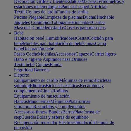
Decoración
Grifos y fuentes
Estatuas
Macetas
Termómetros y
estaciones metereológicas
Paneles
Cesped Artificial
Textil
Cojines de jardín
Fundas de jardín
Piscina
Plegable
Limpieza de piscinas
Ducha
Hinchable
Juguetes
Columpios
Toboganes
Hinchables
Casitas
Mascotas
Comederos
Jaulas
Casetas para mascotas
Bebé
Habitación bebé
Humidificadores
Cestas
Colchón para
bebé
Muebles para habitación de bebé
Cunas
Cama
bebé
Decoración bebé
Paseo
Coche
Mochilas
Accesorios
Capazos
Carrito ligero
Baño e higiene
Aspirador nasal
Orinales
Textil bebé
Cojines
Funda
Seguridad
Barreras
Deporte
Equipamiento de cardio
Máquinas de remo
Bicicletas
spinning
Elípticas
Bicicletas estáticas
Recambios y
complementos
Cintas
Rodillos
Equipamiento de musculación
Bancos
Mancuernas
Máquinas
Plataformas
vibratorias
Recambios y complementos
Accesorios fitness
Bandas
Barras
Plataforma de
step
Cuerdas
Bolas y esferas de equilibrio
Recuperación muscular
Electroestimulación
Terapia de
percusión