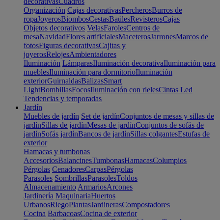
decorativas
Cuadros
Organización
Cajas decorativas
Percheros
Burros de
ropa
Joyeros
Biombos
Cestas
Baúles
Revisteros
Cajas
Objetos decorativos
Velas
Faroles
Centros de
mesa
Navidad
Flores artificiales
Maceteros
Jarrones
Marcos de
fotos
Figuras decorativas
Cajitas y
joyeros
Relojes
Ambientadores
Iluminación
Lámparas
Iluminación decorativa
Iluminación para
muebles
Iluminación para dormitorio
Iluminación
exterior
Guirnaldas
Balizas
Smart
Light
Bombillas
Focos
Iluminación con rieles
Cintas Led
Tendencias y temporadas
Jardín
Muebles de jardín
Set de jardín
Conjuntos de mesas y sillas de
jardín
Sillas de jardín
Mesas de jardín
Conjuntos de sofás de
jardín
Sofás jardín
Bancos de jardín
Sillas colgantes
Estufas de
exterior
Hamacas y tumbonas
Accesorios
Balancines
Tumbonas
Hamacas
Columpios
Pérgolas
Cenadores
Carpas
Pérgolas
Parasoles
Sombrillas
Parasoles
Toldos
Almacenamiento
Armarios
Arcones
Jardinería
Maquinaria
Huertos
Urbanos
Riego
Plantas
Jardineras
Compostadores
Cocina
Barbacoas
Cocina de exterior