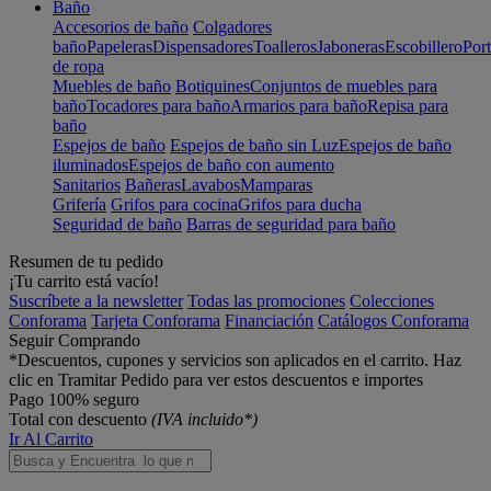
Baño
Accesorios de baño
Colgadores
baño
Papeleras
Dispensadores
Toalleros
Jaboneras
Escobillero
Port
de ropa
Muebles de baño
Botiquines
Conjuntos de muebles para
baño
Tocadores para baño
Armarios para baño
Repisa para
baño
Espejos de baño
Espejos de baño sin Luz
Espejos de baño
iluminados
Espejos de baño con aumento
Sanitarios
Bañeras
Lavabos
Mamparas
Grifería
Grifos para cocina
Grifos para ducha
Seguridad de baño
Barras de seguridad para baño
Resumen de tu pedido
¡Tu carrito está vacío!
Suscríbete a la newsletter
Todas las promociones
Colecciones
Conforama
Tarjeta Conforama
Financiación
Catálogos Conforama
Seguir Comprando
*Descuentos, cupones y servicios son aplicados en el carrito. Haz
clic en Tramitar Pedido para ver estos descuentos e importes
Pago 100% seguro
Total con descuento
(IVA incluido*)
Ir Al Carrito