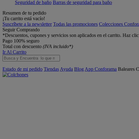
Seguridad de baño
Barras de seguridad para baño
Resumen de tu pedido
¡Tu carrito está vacío!
Suscríbete a la newsletter
Todas las promociones
Colecciones Confo
Seguir Comprando
*Descuentos, cupones y servicios son aplicados en el carrito. Haz cli
Pago 100% seguro
Total con descuento
(IVA incluido*)
Ir Al Carrito
Estado de mi pedido
Tiendas
Ayuda
Blog
App Conforama
Baleares
C