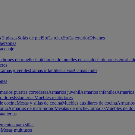
s 3 plazas
Sofás de piel
Sofás relax
Sofás exterior
Divanes
apersonas
macenaje
chones de muelles
Colchones de muelles ensacados
Colchones enrollad
eres
Camas juveniles
Camas infantiles
Literas
Camas nido
ones
marios puertas correderas
Armarios juvenil
Armarios infantiles
Armarios 
radores
Estanterias
Muebles recibidores
e cocina
Mesas y sillas de cocina
Muebles auxiliares de cocina
Armarios
onio
Armarios de matrimonio
Mesitas de noche
Comodas
Muebles de dor
tanterías
entos para sillas
s
Mesas multiusos