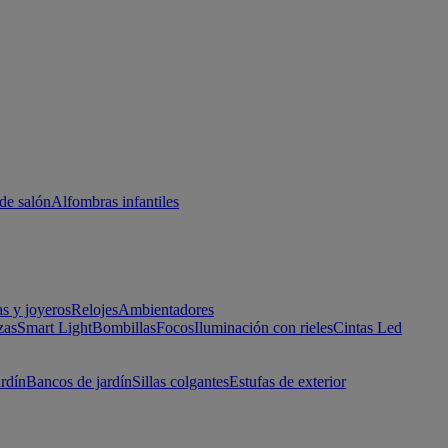
de salón
Alfombras infantiles
as y joyeros
Relojes
Ambientadores
zas
Smart Light
Bombillas
Focos
Iluminación con rieles
Cintas Led
ardín
Bancos de jardín
Sillas colgantes
Estufas de exterior