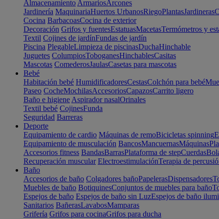
Almacenamiento
Armarios
Arcones
Jardinería
Maquinaria
Huertos Urbanos
Riego
Plantas
Jardineras
C
Cocina
Barbacoas
Cocina de exterior
Decoración
Grifos y fuentes
Estatuas
Macetas
Termómetros y est
Textil
Cojines de jardín
Fundas de jardín
Piscina
Plegable
Limpieza de piscinas
Ducha
Hinchable
Juguetes
Columpios
Toboganes
Hinchables
Casitas
Mascotas
Comederos
Jaulas
Casetas para mascotas
Bebé
Habitación bebé
Humidificadores
Cestas
Colchón para bebé
Mueb
Paseo
Coche
Mochilas
Accesorios
Capazos
Carrito ligero
Baño e higiene
Aspirador nasal
Orinales
Textil bebé
Cojines
Funda
Seguridad
Barreras
Deporte
Equipamiento de cardio
Máquinas de remo
Bicicletas spinning
E
Equipamiento de musculación
Bancos
Mancuernas
Máquinas
Pla
Accesorios fitness
Bandas
Barras
Plataforma de step
Cuerdas
Bola
Recuperación muscular
Electroestimulación
Terapia de percusi
Baño
Accesorios de baño
Colgadores baño
Papeleras
Dispensadores
To
Muebles de baño
Botiquines
Conjuntos de muebles para baño
To
Espejos de baño
Espejos de baño sin Luz
Espejos de baño ilum
Sanitarios
Bañeras
Lavabos
Mamparas
Grifería
Grifos para cocina
Grifos para ducha