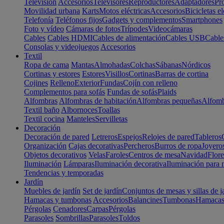
Televisión
Accesorios
Televisores
Reproductores
Adaptadores
Pr
Movilidad urbana
Karts
Motos eléctricas
Accesorios
Bicicletas el
Telefonía
Teléfonos fijos
Gadgets y complementos
Smartphones
Foto y vídeo
Cámaras de fotos
Trípodes
Videocámaras
Cables
Cables HDMI
Cables de alimentación
Cables USB
Cable
Consolas y videojuegos
Accesorios
Textil
Ropa de cama
Mantas
Almohadas
Colchas
Sábanas
Nórdicos
Cortinas y estores
Estores
Visillos
Cortinas
Barras de cortina
Cojines
Relleno
Exterior
Fundas
Cojín con relleno
Complementos para sofás
Fundas de sofás
Plaids
Alfombras
Alfombras de habitación
Alfombras pequeñas
Alfomb
Textil baño
Albornoces
Toallas
Textil cocina
Manteles
Servilletas
Decoración
Decoración de pared
Letreros
Espejos
Relojes de pared
Tableros
Organización
Cajas decorativas
Percheros
Burros de ropa
Joyero
Objetos decorativos
Velas
Faroles
Centros de mesa
Navidad
Flore
Iluminación
Lámparas
Iluminación decorativa
Iluminación para 
Tendencias y temporadas
Jardín
Muebles de jardín
Set de jardín
Conjuntos de mesas y sillas de j
Hamacas y tumbonas
Accesorios
Balancines
Tumbonas
Hamaca
Pérgolas
Cenadores
Carpas
Pérgolas
Parasoles
Sombrillas
Parasoles
Toldos