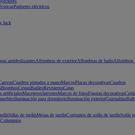
oyectores
éctricas
Patinetes eléctricos
s Jack
ras antideslizantes
Alfombras de exterior
Alfombras de baño
Alfombras 
Canvas
Cuadros pintados a mano
Marcos
Placas decorativas
Cuadros
s
Biombos
Cestas
Baúles
Revisteros
Cajas
s artificiales
Maceteros
Jarrones
Marcos de fotos
Figuras decorativas
Cajit
muebles
Iluminación para dormitorio
Iluminación exterior
Guirnaldas
Bali
ardín
Sillas de jardín
Mesas de jardín
Conjuntos de sofás de jardín
Sofás j
s
Columpios