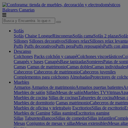
Baleares
Canarias
Sofás
Sofás
Chaise Longue
Rinconeras
Sofás cama
Sofás 2 plazas
Sofá
Sillones
Sillones decorativos
Sillones relax
Sillones relax levant
Puffs
Puffs decorativos
Puffs pera
Puffs reposapiés
Puffs con al
Descanso
Colchones
Packs colchón y canapé
Colchones viscoelásticos
Col
Canapés y bases
Canapés
Base tapizadas
Somieres
Patas de somi
Camas
Camas de matrimonio
Camas dobles
Camas individuales
Cabeceros
Cabeceros de matrimonio
Cabeceros juveniles
Complementos para colchones
Almohadas
Protectores de colch
Muebles
Armarios
Armarios de matrimonio
Armarios puertas batientes
Ar
Muebles de salón
Sillas
Mesas de salón
Muebles TV
Vitrinas
Apa
Muebles de cocina
Sillas de cocinas
Taburetes de cocina
Mesas d
Muebles de dormitorio
Camas matrimonio
Cabeceros de matrim
Muebles de oficina y teletrabajo
Escritorios
Sillas de escritorio
Es
Muebles de Gaming
Sillas gaming
Escritorios gaming
Sillas
Taburetes
Bancos
Sillas de comedor
Sillas infantiles
Complem
Mesas
Conjuntos de mesas y sillas
Mesas extensibles
Mesas alta