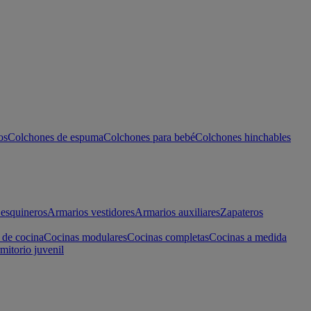
os
Colchones de espuma
Colchones para bebé
Colchones hinchables
esquineros
Armarios vestidores
Armarios auxiliares
Zapateros
 de cocina
Cocinas modulares
Cocinas completas
Cocinas a medida
mitorio juvenil