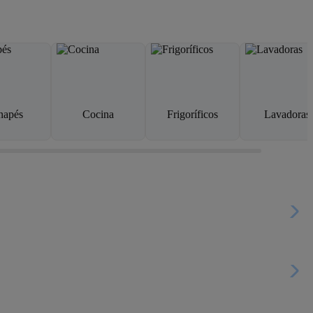
napés
Cocina
Frigoríficos
Lavadoras