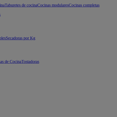
ina
Taburetes de cocina
Cocinas modulares
Cocinas completas
s
bles
Secadoras por Kg
as de Cocina
Tostadoras