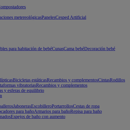
ompostadores
aciones metereológicas
Paneles
Cesped Artificial
les para habitación de bebé
Cunas
Cama bebé
Decoración bebé
lípticas
Bicicletas estáticas
Recambios y complementos
Cintas
Rodillos
taformas vibratorias
Recambios y complementos
s y esferas de equilibrio
ón
alleros
Jaboneras
Escobillero
Portarrollos
Cestas de ropa
cadores para baño
Armarios para baño
Repisa para baño
inados
Espejos de baño con aumento