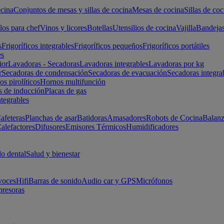
cina
Conjuntos de mesas y sillas de cocina
Mesas de cocina
Sillas de coc
los para chef
Vinos y licores
Botellas
Utensilios de cocina
Vajilla
Bandeja
s
Frigoríficos integrables
Frigoríficos pequeños
Frigoríficos portátiles
es
ior
Lavadoras - Secadoras
Lavadoras integrables
Lavadoras por kg
r
Secadoras de condensación
Secadoras de evacuación
Secadoras integra
s pirolíticos
Hornos multifunción
s de inducción
Placas de gas
ntegrables
afeteras
Planchas de asar
Batidoras
Amasadores
Robots de Cocina
Balanz
alefactores
Difusores
Emisores Térmicos
Humidificadores
o dental
Salud y bienestar
voces
Hifi
Barras de sonido
Audio car y GPS
Micrófonos
presoras