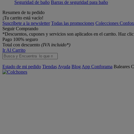
Seguridad de baño
Barras de seguridad para baño
Resumen de tu pedido
¡Tu carrito está vacío!
Suscríbete a la newsletter
Todas las promociones
Colecciones Confo
Seguir Comprando
*Descuentos, cupones y servicios son aplicados en el carrito. Haz cli
Pago 100% seguro
Total con descuento
(IVA incluido*)
Ir Al Carrito
Estado de mi pedido
Tiendas
Ayuda
Blog
App Conforama
Baleares
C