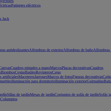
oyectores
éctricas
Patinetes eléctricos
s Jack
ras antideslizantes
Alfombras de exterior
Alfombras de baño
Alfombras 
Canvas
Cuadros pintados a mano
Marcos
Placas decorativas
Cuadros
s
Biombos
Cestas
Baúles
Revisteros
Cajas
s artificiales
Maceteros
Jarrones
Marcos de fotos
Figuras decorativas
Cajit
muebles
Iluminación para dormitorio
Iluminación exterior
Guirnaldas
Bali
ardín
Sillas de jardín
Mesas de jardín
Conjuntos de sofás de jardín
Sofás j
s
Columpios