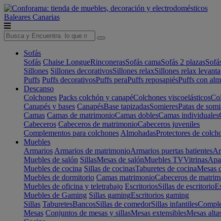
Baleares
Canarias
Sofás
Sofás
Chaise Longue
Rinconeras
Sofás cama
Sofás 2 plazas
Sofá
Sillones
Sillones decorativos
Sillones relax
Sillones relax levant
Puffs
Puffs decorativos
Puffs pera
Puffs reposapiés
Puffs con al
Descanso
Colchones
Packs colchón y canapé
Colchones viscoelásticos
Col
Canapés y bases
Canapés
Base tapizadas
Somieres
Patas de somi
Camas
Camas de matrimonio
Camas dobles
Camas individuales
Cabeceros
Cabeceros de matrimonio
Cabeceros juveniles
Complementos para colchones
Almohadas
Protectores de colch
Muebles
Armarios
Armarios de matrimonio
Armarios puertas batientes
Ar
Muebles de salón
Sillas
Mesas de salón
Muebles TV
Vitrinas
Apa
Muebles de cocina
Sillas de cocinas
Taburetes de cocina
Mesas d
Muebles de dormitorio
Camas matrimonio
Cabeceros de matrim
Muebles de oficina y teletrabajo
Escritorios
Sillas de escritorio
Es
Muebles de Gaming
Sillas gaming
Escritorios gaming
Sillas
Taburetes
Bancos
Sillas de comedor
Sillas infantiles
Complem
Mesas
Conjuntos de mesas y sillas
Mesas extensibles
Mesas alta