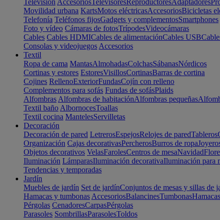
Televisión
Accesorios
Televisores
Reproductores
Adaptadores
Pr
Movilidad urbana
Karts
Motos eléctricas
Accesorios
Bicicletas el
Telefonía
Teléfonos fijos
Gadgets y complementos
Smartphones
Foto y vídeo
Cámaras de fotos
Trípodes
Videocámaras
Cables
Cables HDMI
Cables de alimentación
Cables USB
Cable
Consolas y videojuegos
Accesorios
Textil
Ropa de cama
Mantas
Almohadas
Colchas
Sábanas
Nórdicos
Cortinas y estores
Estores
Visillos
Cortinas
Barras de cortina
Cojines
Relleno
Exterior
Fundas
Cojín con relleno
Complementos para sofás
Fundas de sofás
Plaids
Alfombras
Alfombras de habitación
Alfombras pequeñas
Alfomb
Textil baño
Albornoces
Toallas
Textil cocina
Manteles
Servilletas
Decoración
Decoración de pared
Letreros
Espejos
Relojes de pared
Tableros
Organización
Cajas decorativas
Percheros
Burros de ropa
Joyero
Objetos decorativos
Velas
Faroles
Centros de mesa
Navidad
Flore
Iluminación
Lámparas
Iluminación decorativa
Iluminación para 
Tendencias y temporadas
Jardín
Muebles de jardín
Set de jardín
Conjuntos de mesas y sillas de j
Hamacas y tumbonas
Accesorios
Balancines
Tumbonas
Hamaca
Pérgolas
Cenadores
Carpas
Pérgolas
Parasoles
Sombrillas
Parasoles
Toldos