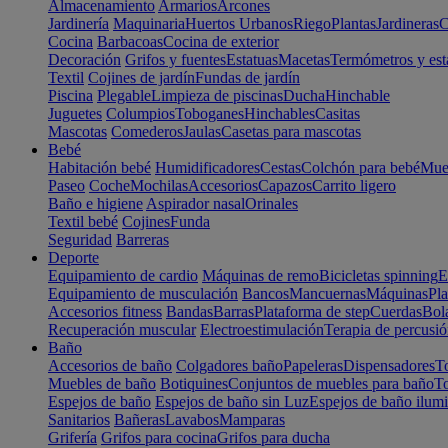
Almacenamiento
Armarios
Arcones
Jardinería
Maquinaria
Huertos Urbanos
Riego
Plantas
Jardineras
C
Cocina
Barbacoas
Cocina de exterior
Decoración
Grifos y fuentes
Estatuas
Macetas
Termómetros y est
Textil
Cojines de jardín
Fundas de jardín
Piscina
Plegable
Limpieza de piscinas
Ducha
Hinchable
Juguetes
Columpios
Toboganes
Hinchables
Casitas
Mascotas
Comederos
Jaulas
Casetas para mascotas
Bebé
Habitación bebé
Humidificadores
Cestas
Colchón para bebé
Mueb
Paseo
Coche
Mochilas
Accesorios
Capazos
Carrito ligero
Baño e higiene
Aspirador nasal
Orinales
Textil bebé
Cojines
Funda
Seguridad
Barreras
Deporte
Equipamiento de cardio
Máquinas de remo
Bicicletas spinning
E
Equipamiento de musculación
Bancos
Mancuernas
Máquinas
Pla
Accesorios fitness
Bandas
Barras
Plataforma de step
Cuerdas
Bola
Recuperación muscular
Electroestimulación
Terapia de percusi
Baño
Accesorios de baño
Colgadores baño
Papeleras
Dispensadores
To
Muebles de baño
Botiquines
Conjuntos de muebles para baño
To
Espejos de baño
Espejos de baño sin Luz
Espejos de baño ilum
Sanitarios
Bañeras
Lavabos
Mamparas
Grifería
Grifos para cocina
Grifos para ducha