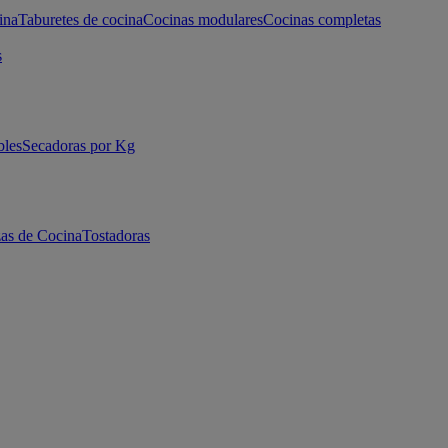
ina
Taburetes de cocina
Cocinas modulares
Cocinas completas
s
bles
Secadoras por Kg
as de Cocina
Tostadoras