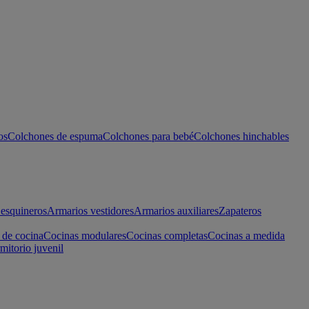
os
Colchones de espuma
Colchones para bebé
Colchones hinchables
esquineros
Armarios vestidores
Armarios auxiliares
Zapateros
 de cocina
Cocinas modulares
Cocinas completas
Cocinas a medida
mitorio juvenil