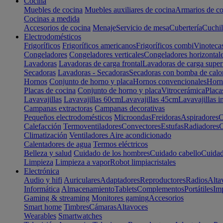
Cocina
Muebles de cocina
Muebles auxiliares de cocina
Armarios de co
Cocinas a medida
Accesorios de cocina
Menaje
Servicio de mesa
Cubertería
Cuchil
Electrodomésticos
Frigoríficos
Frigoríficos americanos
Frigoríficos combi
Vinoteca
Congeladores
Congeladores verticales
Congeladores horizontal
Lavadoras
Lavadoras de carga frontal
Lavadoras de carga super
Secadoras
Lavadoras - Secadoras
Secadoras con bomba de calo
Hornos
Conjunto de horno y placa
Hornos convencionales
Horno
Placas de cocina
Conjunto de horno y placa
Vitrocerámica
Placa
Lavavajillas
Lavavajillas 60cm
Lavavajillas 45cm
Lavavajillas i
Campanas extractoras
Campanas decorativas
Pequeños electrodomésticos
Microondas
Freidoras
Aspiradores
C
Calefacción
Termoventiladores
Convectores
Estufas
Radiadores
C
Climatización
Ventiladores
Aire acondicionado
Calentadores de agua
Termos eléctricos
Belleza y salud
Cuidado de los hombres
Cuidado cabello
Cuidad
Limpieza
Limpieza a vapor
Robot limpiacristales
Electrónica
Audio y hifi
Auriculares
Adaptadores
Reproductores
Radios
Alta
Informática
Almacenamiento
Tablets
Complementos
Portátiles
Im
Gaming & streaming
Monitores gaming
Accesorios
Smart home
Timbres
Cámaras
Altavoces
Wearables
Smartwatches