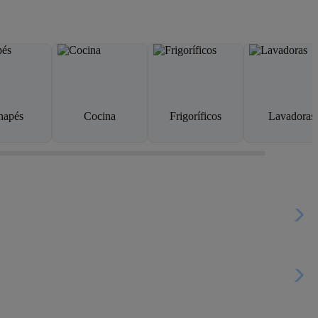
napés
Cocina
Frigoríficos
Lavadoras