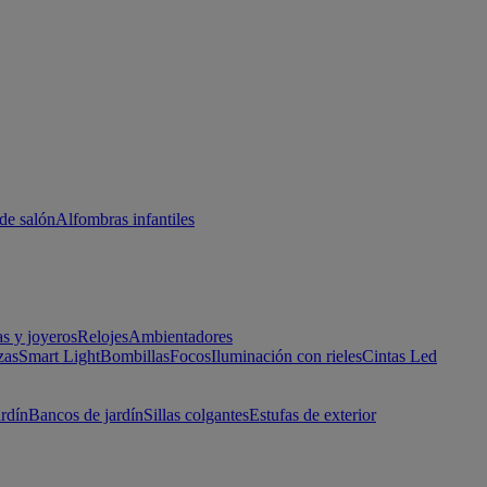
de salón
Alfombras infantiles
as y joyeros
Relojes
Ambientadores
zas
Smart Light
Bombillas
Focos
Iluminación con rieles
Cintas Led
ardín
Bancos de jardín
Sillas colgantes
Estufas de exterior