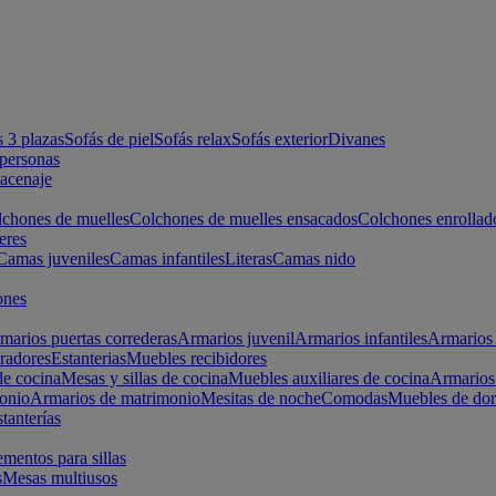
s 3 plazas
Sofás de piel
Sofás relax
Sofás exterior
Divanes
apersonas
macenaje
chones de muelles
Colchones de muelles ensacados
Colchones enrollad
eres
Camas juveniles
Camas infantiles
Literas
Camas nido
ones
marios puertas correderas
Armarios juvenil
Armarios infantiles
Armarios 
radores
Estanterias
Muebles recibidores
e cocina
Mesas y sillas de cocina
Muebles auxiliares de cocina
Armarios
onio
Armarios de matrimonio
Mesitas de noche
Comodas
Muebles de dor
tanterías
entos para sillas
s
Mesas multiusos