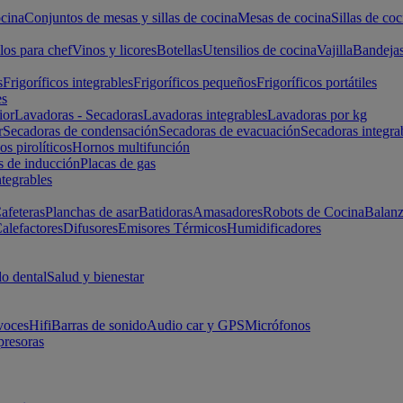
cina
Conjuntos de mesas y sillas de cocina
Mesas de cocina
Sillas de coc
los para chef
Vinos y licores
Botellas
Utensilios de cocina
Vajilla
Bandeja
s
Frigoríficos integrables
Frigoríficos pequeños
Frigoríficos portátiles
es
ior
Lavadoras - Secadoras
Lavadoras integrables
Lavadoras por kg
r
Secadoras de condensación
Secadoras de evacuación
Secadoras integra
s pirolíticos
Hornos multifunción
s de inducción
Placas de gas
ntegrables
afeteras
Planchas de asar
Batidoras
Amasadores
Robots de Cocina
Balanz
alefactores
Difusores
Emisores Térmicos
Humidificadores
o dental
Salud y bienestar
voces
Hifi
Barras de sonido
Audio car y GPS
Micrófonos
presoras