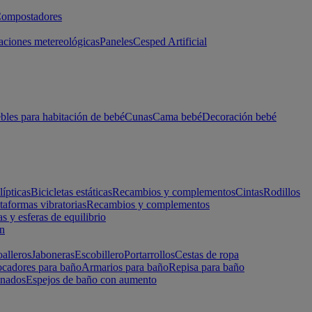
ompostadores
aciones metereológicas
Paneles
Cesped Artificial
les para habitación de bebé
Cunas
Cama bebé
Decoración bebé
lípticas
Bicicletas estáticas
Recambios y complementos
Cintas
Rodillos
taformas vibratorias
Recambios y complementos
s y esferas de equilibrio
ón
alleros
Jaboneras
Escobillero
Portarrollos
Cestas de ropa
cadores para baño
Armarios para baño
Repisa para baño
inados
Espejos de baño con aumento