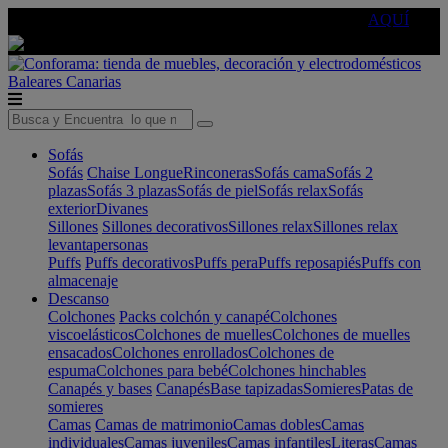
🔵Cambia tu electro con
-10% EXTRA
de descuento ☑️
AQUÍ
Baleares
Canarias
Sofás
Sofás
Chaise Longue
Rinconeras
Sofás cama
Sofás 2
plazas
Sofás 3 plazas
Sofás de piel
Sofás relax
Sofás
exterior
Divanes
Sillones
Sillones decorativos
Sillones relax
Sillones relax
levantapersonas
Puffs
Puffs decorativos
Puffs pera
Puffs reposapiés
Puffs con
almacenaje
Descanso
Colchones
Packs colchón y canapé
Colchones
viscoelásticos
Colchones de muelles
Colchones de muelles
ensacados
Colchones enrollados
Colchones de
espuma
Colchones para bebé
Colchones hinchables
Canapés y bases
Canapés
Base tapizadas
Somieres
Patas de
somieres
Camas
Camas de matrimonio
Camas dobles
Camas
individuales
Camas juveniles
Camas infantiles
Literas
Camas