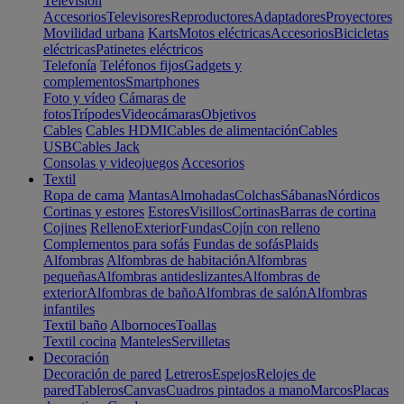
Televisión
Accesorios
Televisores
Reproductores
Adaptadores
Proyectores
Movilidad urbana
Karts
Motos eléctricas
Accesorios
Bicicletas
eléctricas
Patinetes eléctricos
Telefonía
Teléfonos fijos
Gadgets y
complementos
Smartphones
Foto y vídeo
Cámaras de
fotos
Trípodes
Videocámaras
Objetivos
Cables
Cables HDMI
Cables de alimentación
Cables
USB
Cables Jack
Consolas y videojuegos
Accesorios
Textil
Ropa de cama
Mantas
Almohadas
Colchas
Sábanas
Nórdicos
Cortinas y estores
Estores
Visillos
Cortinas
Barras de cortina
Cojines
Relleno
Exterior
Fundas
Cojín con relleno
Complementos para sofás
Fundas de sofás
Plaids
Alfombras
Alfombras de habitación
Alfombras
pequeñas
Alfombras antideslizantes
Alfombras de
exterior
Alfombras de baño
Alfombras de salón
Alfombras
infantiles
Textil baño
Albornoces
Toallas
Textil cocina
Manteles
Servilletas
Decoración
Decoración de pared
Letreros
Espejos
Relojes de
pared
Tableros
Canvas
Cuadros pintados a mano
Marcos
Placas