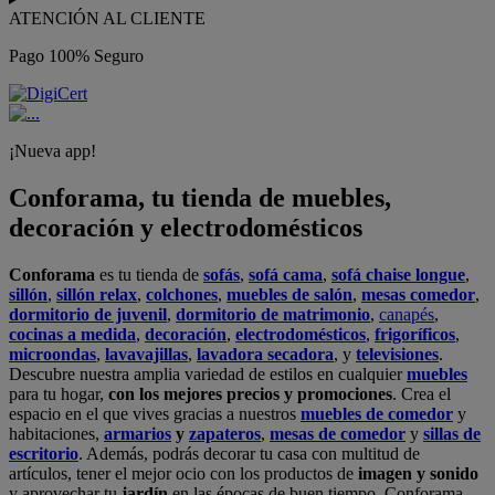
ATENCIÓN AL CLIENTE
Pago 100% Seguro
¡Nueva app!
Conforama, tu tienda de muebles,
decoración y electrodomésticos
Conforama
es tu tienda de
sofás
,
sofá cama
,
sofá chaise longue
,
sillón
,
sillón relax
,
colchones
,
muebles de salón
,
mesas comedor
,
dormitorio de juvenil
,
dormitorio de matrimonio
,
canapés
,
cocinas a medida
,
decoración
,
electrodomésticos
,
frigoríficos
,
microondas
,
lavavajillas
,
lavadora secadora
, y
televisiones
.
Descubre nuestra amplia variedad de estilos en cualquier
muebles
para tu hogar,
con los mejores precios y promociones
. Crea el
espacio en el que vives gracias a nuestros
muebles de comedor
y
habitaciones,
armarios
y
zapateros
,
mesas de comedor
y
sillas de
escritorio
. Además, podrás decorar tu casa con multitud de
artículos, tener el mejor ocio con los productos de
imagen y sonido
y aprovechar tu
jardín
en las épocas de buen tiempo. Conforama