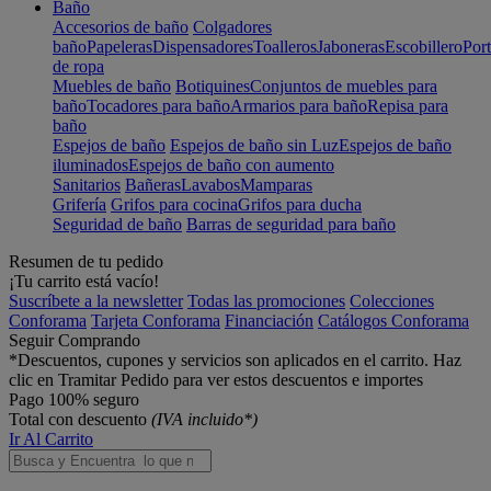
Baño
Accesorios de baño
Colgadores
baño
Papeleras
Dispensadores
Toalleros
Jaboneras
Escobillero
Port
de ropa
Muebles de baño
Botiquines
Conjuntos de muebles para
baño
Tocadores para baño
Armarios para baño
Repisa para
baño
Espejos de baño
Espejos de baño sin Luz
Espejos de baño
iluminados
Espejos de baño con aumento
Sanitarios
Bañeras
Lavabos
Mamparas
Grifería
Grifos para cocina
Grifos para ducha
Seguridad de baño
Barras de seguridad para baño
Resumen de tu pedido
¡Tu carrito está vacío!
Suscríbete a la newsletter
Todas las promociones
Colecciones
Conforama
Tarjeta Conforama
Financiación
Catálogos Conforama
Seguir Comprando
*Descuentos, cupones y servicios son aplicados en el carrito. Haz
clic en Tramitar Pedido para ver estos descuentos e importes
Pago 100% seguro
Total con descuento
(IVA incluido*)
Ir Al Carrito