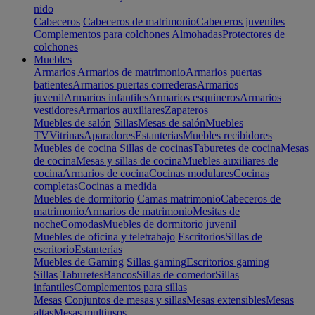
nido
Cabeceros
Cabeceros de matrimonio
Cabeceros juveniles
Complementos para colchones
Almohadas
Protectores de
colchones
Muebles
Armarios
Armarios de matrimonio
Armarios puertas
batientes
Armarios puertas correderas
Armarios
juvenil
Armarios infantiles
Armarios esquineros
Armarios
vestidores
Armarios auxiliares
Zapateros
Muebles de salón
Sillas
Mesas de salón
Muebles
TV
Vitrinas
Aparadores
Estanterias
Muebles recibidores
Muebles de cocina
Sillas de cocinas
Taburetes de cocina
Mesas
de cocina
Mesas y sillas de cocina
Muebles auxiliares de
cocina
Armarios de cocina
Cocinas modulares
Cocinas
completas
Cocinas a medida
Muebles de dormitorio
Camas matrimonio
Cabeceros de
matrimonio
Armarios de matrimonio
Mesitas de
noche
Comodas
Muebles de dormitorio juvenil
Muebles de oficina y teletrabajo
Escritorios
Sillas de
escritorio
Estanterías
Muebles de Gaming
Sillas gaming
Escritorios gaming
Sillas
Taburetes
Bancos
Sillas de comedor
Sillas
infantiles
Complementos para sillas
Mesas
Conjuntos de mesas y sillas
Mesas extensibles
Mesas
altas
Mesas multiusos