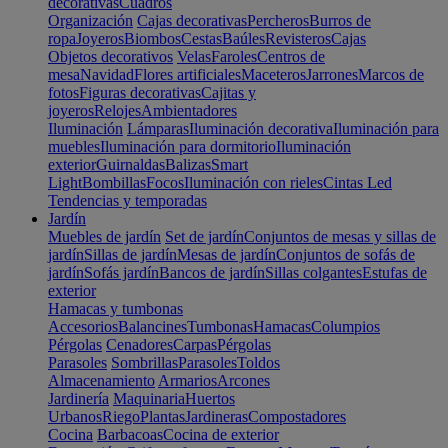
decorativas
Cuadros
Organización
Cajas decorativas
Percheros
Burros de
ropa
Joyeros
Biombos
Cestas
Baúles
Revisteros
Cajas
Objetos decorativos
Velas
Faroles
Centros de
mesa
Navidad
Flores artificiales
Maceteros
Jarrones
Marcos de
fotos
Figuras decorativas
Cajitas y
joyeros
Relojes
Ambientadores
Iluminación
Lámparas
Iluminación decorativa
Iluminación para
muebles
Iluminación para dormitorio
Iluminación
exterior
Guirnaldas
Balizas
Smart
Light
Bombillas
Focos
Iluminación con rieles
Cintas Led
Tendencias y temporadas
Jardín
Muebles de jardín
Set de jardín
Conjuntos de mesas y sillas de
jardín
Sillas de jardín
Mesas de jardín
Conjuntos de sofás de
jardín
Sofás jardín
Bancos de jardín
Sillas colgantes
Estufas de
exterior
Hamacas y tumbonas
Accesorios
Balancines
Tumbonas
Hamacas
Columpios
Pérgolas
Cenadores
Carpas
Pérgolas
Parasoles
Sombrillas
Parasoles
Toldos
Almacenamiento
Armarios
Arcones
Jardinería
Maquinaria
Huertos
Urbanos
Riego
Plantas
Jardineras
Compostadores
Cocina
Barbacoas
Cocina de exterior