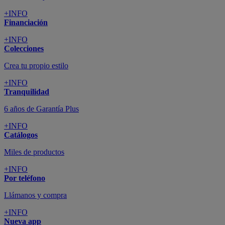
+INFO
Financiación
+INFO
Colecciones
Crea tu propio estilo
+INFO
Tranquilidad
6 años de Garantía Plus
+INFO
Catálogos
Miles de productos
+INFO
Por teléfono
Llámanos y compra
+INFO
Nueva app