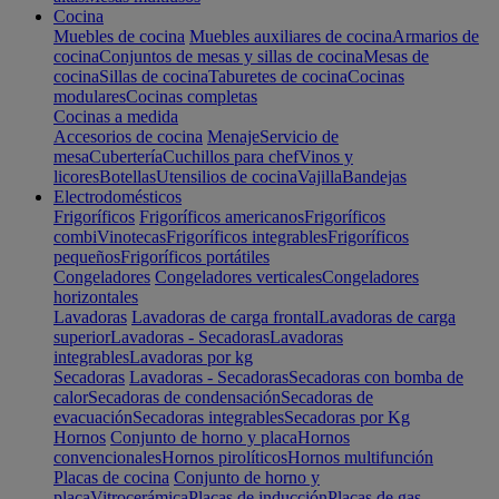
Cocina
Muebles de cocina
Muebles auxiliares de cocina
Armarios de
cocina
Conjuntos de mesas y sillas de cocina
Mesas de
cocina
Sillas de cocina
Taburetes de cocina
Cocinas
modulares
Cocinas completas
Cocinas a medida
Accesorios de cocina
Menaje
Servicio de
mesa
Cubertería
Cuchillos para chef
Vinos y
licores
Botellas
Utensilios de cocina
Vajilla
Bandejas
Electrodomésticos
Frigoríficos
Frigoríficos americanos
Frigoríficos
combi
Vinotecas
Frigoríficos integrables
Frigoríficos
pequeños
Frigoríficos portátiles
Congeladores
Congeladores verticales
Congeladores
horizontales
Lavadoras
Lavadoras de carga frontal
Lavadoras de carga
superior
Lavadoras - Secadoras
Lavadoras
integrables
Lavadoras por kg
Secadoras
Lavadoras - Secadoras
Secadoras con bomba de
calor
Secadoras de condensación
Secadoras de
evacuación
Secadoras integrables
Secadoras por Kg
Hornos
Conjunto de horno y placa
Hornos
convencionales
Hornos pirolíticos
Hornos multifunción
Placas de cocina
Conjunto de horno y
placa
Vitrocerámica
Placas de inducción
Placas de gas