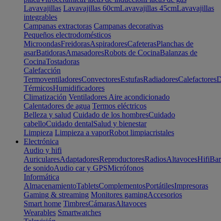
Lavavajillas
Lavavajillas 60cm
Lavavajillas 45cm
Lavavajillas
integrables
Campanas extractoras
Campanas decorativas
Pequeños electrodomésticos
Microondas
Freidoras
Aspiradores
Cafeteras
Planchas de
asar
Batidoras
Amasadores
Robots de Cocina
Balanzas de
Cocina
Tostadoras
Calefacción
Termoventiladores
Convectores
Estufas
Radiadores
Calefactores
D
Térmicos
Humidificadores
Climatización
Ventiladores
Aire acondicionado
Calentadores de agua
Termos eléctricos
Belleza y salud
Cuidado de los hombres
Cuidado
cabello
Cuidado dental
Salud y bienestar
Limpieza
Limpieza a vapor
Robot limpiacristales
Electrónica
Audio y hifi
Auriculares
Adaptadores
Reproductores
Radios
Altavoces
Hifi
Bar
de sonido
Audio car y GPS
Micrófonos
Informática
Almacenamiento
Tablets
Complementos
Portátiles
Impresoras
Gaming & streaming
Monitores gaming
Accesorios
Smart home
Timbres
Cámaras
Altavoces
Wearables
Smartwatches