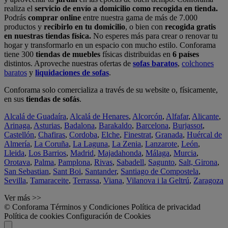
realiza el
servicio de envío a domicilio como recogida en tienda.
Podrás
comprar online
entre nuestra gama de más de 7.000
productos y
recibirlo en tu domicilio
, o bien con
recogida gratis
en nuestras tiendas física.
No esperes más para crear o renovar tu
hogar y transformarlo en un espacio con mucho estilo. Conforama
tiene 300
tiendas de muebles
físicas distribuidas en
6 países
distintos. Aproveche nuestras ofertas de
sofas baratos
,
colchones
baratos
y
liquidaciones de sofas
.
Conforama solo comercializa a través de su website o, físicamente,
en sus
tiendas de sofás
.
Alcalá de Guadaíra
,
Alcalá de Henares
,
Alcorcón
,
Alfafar
,
Alicante
,
Arinaga
,
Asturias
,
Badalona
,
Barakaldo
,
Barcelona
,
Burjassot
,
Castellón
,
Chafiras
,
Cordoba
,
Elche
,
Finestrat
,
Granada
,
Huércal de
Almería
,
La Coruña
,
La Laguna
,
La Zenia
,
Lanzarote
,
León
,
Lleida
,
Los Barrios
,
Madrid
,
Majadahonda
,
Málaga
,
Murcia
,
Orotava
,
Palma
,
Pamplona
,
Rivas
,
Sabadell
,
Sagunto
,
Salt, Girona
,
San Sebastian
,
Sant Boi
,
Santander
,
Santiago de Compostela
,
Sevilla
,
Tamaraceite
,
Terrassa
,
Viana
,
Vilanova i la Geltrú
,
Zaragoza
Ver más >>
© Conforama
Términos y Condiciones
Política de privacidad
Política de cookies
Configuración de Cookies