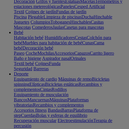
Decoración
Grifos y fuentes
Estatuas
Macetas
Termómetros y
estaciones metereológicas
Paneles
Cesped Artificial
Textil
Cojines de jardín
Fundas de jardín
Piscina
Plegable
Limpieza de piscinas
Ducha
Hinchable
Juguetes
Columpios
Toboganes
Hinchables
Casitas
Mascotas
Comederos
Jaulas
Casetas para mascotas
Bebé
Habitación bebé
Humidificadores
Cestas
Colchón para
bebé
Muebles para habitación de bebé
Cunas
Cama
bebé
Decoración bebé
Paseo
Coche
Mochilas
Accesorios
Capazos
Carrito ligero
Baño e higiene
Aspirador nasal
Orinales
Textil bebé
Cojines
Funda
Seguridad
Barreras
Deporte
Equipamiento de cardio
Máquinas de remo
Bicicletas
spinning
Elípticas
Bicicletas estáticas
Recambios y
complementos
Cintas
Rodillos
Equipamiento de musculación
Bancos
Mancuernas
Máquinas
Plataformas
vibratorias
Recambios y complementos
Accesorios fitness
Bandas
Barras
Plataforma de
step
Cuerdas
Bolas y esferas de equilibrio
Recuperación muscular
Electroestimulación
Terapia de
percusión