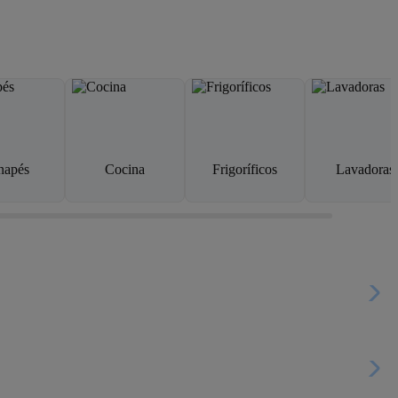
napés
Cocina
Frigoríficos
Lavadoras