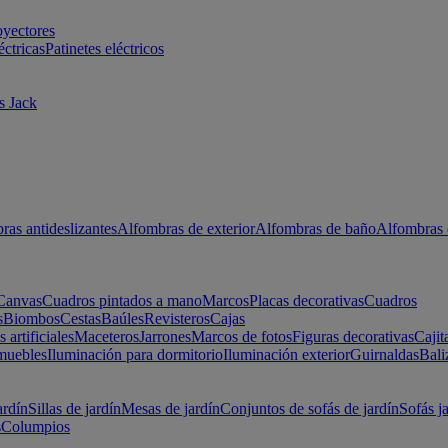
oyectores
éctricas
Patinetes eléctricos
s Jack
ras antideslizantes
Alfombras de exterior
Alfombras de baño
Alfombras 
Canvas
Cuadros pintados a mano
Marcos
Placas decorativas
Cuadros
s
Biombos
Cestas
Baúles
Revisteros
Cajas
s artificiales
Maceteros
Jarrones
Marcos de fotos
Figuras decorativas
Cajit
muebles
Iluminación para dormitorio
Iluminación exterior
Guirnaldas
Bali
ardín
Sillas de jardín
Mesas de jardín
Conjuntos de sofás de jardín
Sofás j
s
Columpios