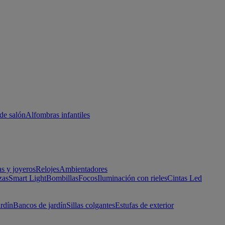
de salón
Alfombras infantiles
as y joyeros
Relojes
Ambientadores
zas
Smart Light
Bombillas
Focos
Iluminación con rieles
Cintas Led
ardín
Bancos de jardín
Sillas colgantes
Estufas de exterior