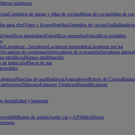
s
Mesas multiusos
cina
Conjuntos de mesas y sillas de cocina
Mesas de cocina
Sillas de coc
los para chef
Vinos y licores
Botellas
Utensilios de cocina
Vajilla
Bandeja
s
Frigoríficos integrables
Frigoríficos pequeños
Frigoríficos portátiles
es
ior
Lavadoras - Secadoras
Lavadoras integrables
Lavadoras por kg
r
Secadoras de condensación
Secadoras de evacuación
Secadoras integra
s pirolíticos
Hornos multifunción
s de inducción
Placas de gas
ntegrables
afeteras
Planchas de asar
Batidoras
Amasadores
Robots de Cocina
Balanz
alefactores
Difusores
Emisores Térmicos
Humidificadores
o dental
Salud y bienestar
voces
Hifi
Barras de sonido
Audio car y GPS
Micrófonos
presoras