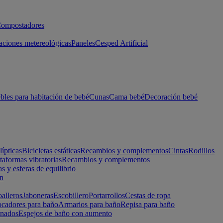
ompostadores
aciones metereológicas
Paneles
Cesped Artificial
les para habitación de bebé
Cunas
Cama bebé
Decoración bebé
lípticas
Bicicletas estáticas
Recambios y complementos
Cintas
Rodillos
taformas vibratorias
Recambios y complementos
s y esferas de equilibrio
ón
alleros
Jaboneras
Escobillero
Portarrollos
Cestas de ropa
cadores para baño
Armarios para baño
Repisa para baño
inados
Espejos de baño con aumento