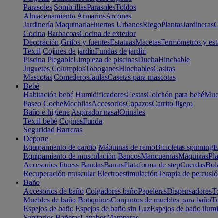
Parasoles
Sombrillas
Parasoles
Toldos
Almacenamiento
Armarios
Arcones
Jardinería
Maquinaria
Huertos Urbanos
Riego
Plantas
Jardineras
C
Cocina
Barbacoas
Cocina de exterior
Decoración
Grifos y fuentes
Estatuas
Macetas
Termómetros y est
Textil
Cojines de jardín
Fundas de jardín
Piscina
Plegable
Limpieza de piscinas
Ducha
Hinchable
Juguetes
Columpios
Toboganes
Hinchables
Casitas
Mascotas
Comederos
Jaulas
Casetas para mascotas
Bebé
Habitación bebé
Humidificadores
Cestas
Colchón para bebé
Mueb
Paseo
Coche
Mochilas
Accesorios
Capazos
Carrito ligero
Baño e higiene
Aspirador nasal
Orinales
Textil bebé
Cojines
Funda
Seguridad
Barreras
Deporte
Equipamiento de cardio
Máquinas de remo
Bicicletas spinning
E
Equipamiento de musculación
Bancos
Mancuernas
Máquinas
Pla
Accesorios fitness
Bandas
Barras
Plataforma de step
Cuerdas
Bola
Recuperación muscular
Electroestimulación
Terapia de percusi
Baño
Accesorios de baño
Colgadores baño
Papeleras
Dispensadores
To
Muebles de baño
Botiquines
Conjuntos de muebles para baño
To
Espejos de baño
Espejos de baño sin Luz
Espejos de baño ilum
Sanitarios
Bañeras
Lavabos
Mamparas