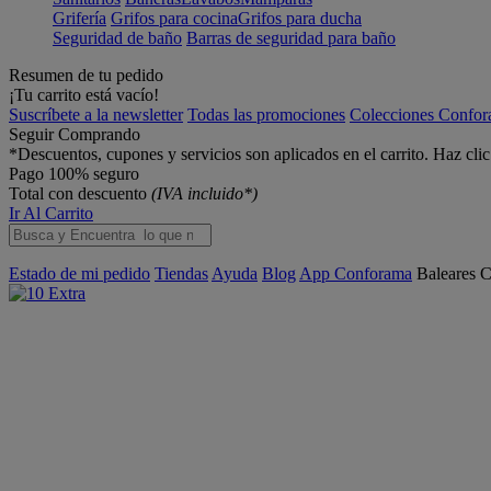
Grifería
Grifos para cocina
Grifos para ducha
Seguridad de baño
Barras de seguridad para baño
Resumen de tu pedido
¡Tu carrito está vacío!
Suscríbete a la newsletter
Todas las promociones
Colecciones Confo
Seguir Comprando
*Descuentos, cupones y servicios son aplicados en el carrito. Haz cli
Pago 100% seguro
Total con descuento
(IVA incluido*)
Ir Al Carrito
Estado de mi pedido
Tiendas
Ayuda
Blog
App Conforama
Baleares
C