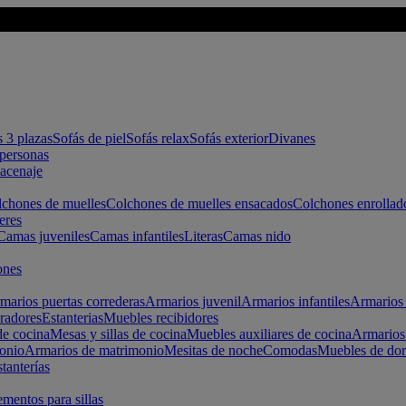
s 3 plazas
Sofás de piel
Sofás relax
Sofás exterior
Divanes
apersonas
macenaje
chones de muelles
Colchones de muelles ensacados
Colchones enrollad
eres
Camas juveniles
Camas infantiles
Literas
Camas nido
ones
marios puertas correderas
Armarios juvenil
Armarios infantiles
Armarios 
radores
Estanterias
Muebles recibidores
e cocina
Mesas y sillas de cocina
Muebles auxiliares de cocina
Armarios
onio
Armarios de matrimonio
Mesitas de noche
Comodas
Muebles de dor
tanterías
entos para sillas