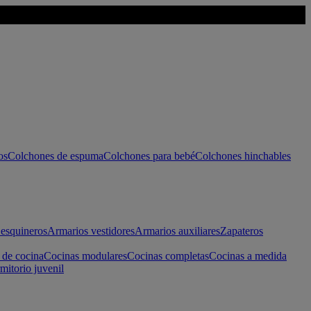
os
Colchones de espuma
Colchones para bebé
Colchones hinchables
esquineros
Armarios vestidores
Armarios auxiliares
Zapateros
 de cocina
Cocinas modulares
Cocinas completas
Cocinas a medida
mitorio juvenil