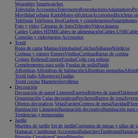
Wearables
Smartwatches
Televisión
Accesorios
Televisores
Reproductores
Adaptadores
Pr
Movilidad urbana
Karts
Motos eléctricas
Accesorios
Bicicletas el
Telefonía
Teléfonos fijos
Gadgets y complementos
Smartphones
Foto y vídeo
Cámaras de fotos
Trípodes
Videocámaras
Cables
Cables HDMI
Cables de alimentación
Cables USB
Cable
Consolas y videojuegos
Accesorios
Textil
Ropa de cama
Mantas
Almohadas
Colchas
Sábanas
Nórdicos
Cortinas y estores
Estores
Visillos
Cortinas
Barras de cortina
Cojines
Relleno
Exterior
Fundas
Cojín con relleno
Complementos para sofás
Fundas de sofás
Plaids
Alfombras
Alfombras de habitación
Alfombras pequeñas
Alfomb
Textil baño
Albornoces
Toallas
Textil cocina
Manteles
Servilletas
Decoración
Decoración de pared
Letreros
Espejos
Relojes de pared
Tableros
Organización
Cajas decorativas
Percheros
Burros de ropa
Joyero
Objetos decorativos
Velas
Faroles
Centros de mesa
Navidad
Flore
Iluminación
Lámparas
Iluminación decorativa
Iluminación para 
Tendencias y temporadas
Jardín
Muebles de jardín
Set de jardín
Conjuntos de mesas y sillas de j
Hamacas y tumbonas
Accesorios
Balancines
Tumbonas
Hamaca
Pérgolas
Cenadores
Carpas
Pérgolas