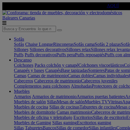
🔵Cambia tu electro con
-10% EXTRA
de descuento ☑️
AQUÍ
Baleares
Canarias
Sofás
Sofás
Chaise Longue
Rinconeras
Sofás cama
Sofás 2 plazas
Sofá
Sillones
Sillones decorativos
Sillones relax
Sillones relax levant
Puffs
Puffs decorativos
Puffs pera
Puffs reposapiés
Puffs con al
Descanso
Colchones
Packs colchón y canapé
Colchones viscoelásticos
Col
Canapés y bases
Canapés
Base tapizadas
Somieres
Patas de somi
Camas
Camas de matrimonio
Camas dobles
Camas individuales
Cabeceros
Cabeceros de matrimonio
Cabeceros juveniles
Complementos para colchones
Almohadas
Protectores de colch
Muebles
Armarios
Armarios de matrimonio
Armarios puertas batientes
Ar
Muebles de salón
Sillas
Mesas de salón
Muebles TV
Vitrinas
Apa
Muebles de cocina
Sillas de cocinas
Taburetes de cocina
Mesas d
Muebles de dormitorio
Camas matrimonio
Cabeceros de matrim
Muebles de oficina y teletrabajo
Escritorios
Sillas de escritorio
Es
Muebles de Gaming
Sillas gaming
Escritorios gaming
Sillas
Taburetes
Bancos
Sillas de comedor
Sillas infantiles
Complem