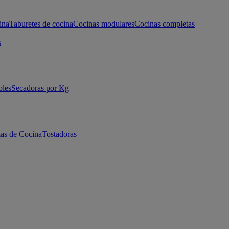
ina
Taburetes de cocina
Cocinas modulares
Cocinas completas
s
bles
Secadoras por Kg
as de Cocina
Tostadoras