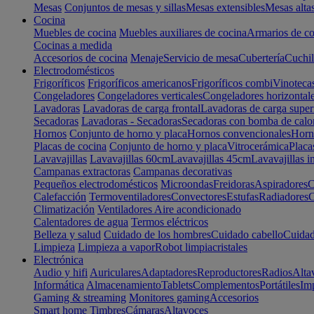
Mesas
Conjuntos de mesas y sillas
Mesas extensibles
Mesas alta
Cocina
Muebles de cocina
Muebles auxiliares de cocina
Armarios de co
Cocinas a medida
Accesorios de cocina
Menaje
Servicio de mesa
Cubertería
Cuchil
Electrodomésticos
Frigoríficos
Frigoríficos americanos
Frigoríficos combi
Vinoteca
Congeladores
Congeladores verticales
Congeladores horizontal
Lavadoras
Lavadoras de carga frontal
Lavadoras de carga super
Secadoras
Lavadoras - Secadoras
Secadoras con bomba de calo
Hornos
Conjunto de horno y placa
Hornos convencionales
Horno
Placas de cocina
Conjunto de horno y placa
Vitrocerámica
Placa
Lavavajillas
Lavavajillas 60cm
Lavavajillas 45cm
Lavavajillas i
Campanas extractoras
Campanas decorativas
Pequeños electrodomésticos
Microondas
Freidoras
Aspiradores
C
Calefacción
Termoventiladores
Convectores
Estufas
Radiadores
C
Climatización
Ventiladores
Aire acondicionado
Calentadores de agua
Termos eléctricos
Belleza y salud
Cuidado de los hombres
Cuidado cabello
Cuidad
Limpieza
Limpieza a vapor
Robot limpiacristales
Electrónica
Audio y hifi
Auriculares
Adaptadores
Reproductores
Radios
Alta
Informática
Almacenamiento
Tablets
Complementos
Portátiles
Im
Gaming & streaming
Monitores gaming
Accesorios
Smart home
Timbres
Cámaras
Altavoces