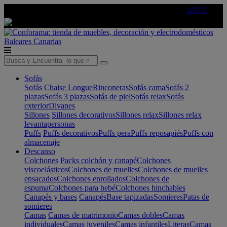
🔵Cambia tu electro con
-10% EXTRA
de descuento ☑️
AQUÍ
Baleares
Canarias
Sofás
Sofás
Chaise Longue
Rinconeras
Sofás cama
Sofás 2
plazas
Sofás 3 plazas
Sofás de piel
Sofás relax
Sofás
exterior
Divanes
Sillones
Sillones decorativos
Sillones relax
Sillones relax
levantapersonas
Puffs
Puffs decorativos
Puffs pera
Puffs reposapiés
Puffs con
almacenaje
Descanso
Colchones
Packs colchón y canapé
Colchones
viscoelásticos
Colchones de muelles
Colchones de muelles
ensacados
Colchones enrollados
Colchones de
espuma
Colchones para bebé
Colchones hinchables
Canapés y bases
Canapés
Base tapizadas
Somieres
Patas de
somieres
Camas
Camas de matrimonio
Camas dobles
Camas
individuales
Camas juveniles
Camas infantiles
Literas
Camas