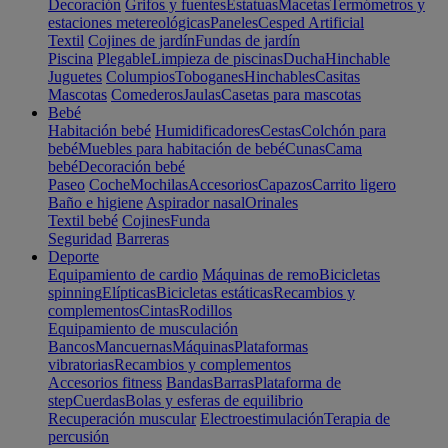
Decoración
Grifos y fuentes
Estatuas
Macetas
Termómetros y
estaciones metereológicas
Paneles
Cesped Artificial
Textil
Cojines de jardín
Fundas de jardín
Piscina
Plegable
Limpieza de piscinas
Ducha
Hinchable
Juguetes
Columpios
Toboganes
Hinchables
Casitas
Mascotas
Comederos
Jaulas
Casetas para mascotas
Bebé
Habitación bebé
Humidificadores
Cestas
Colchón para
bebé
Muebles para habitación de bebé
Cunas
Cama
bebé
Decoración bebé
Paseo
Coche
Mochilas
Accesorios
Capazos
Carrito ligero
Baño e higiene
Aspirador nasal
Orinales
Textil bebé
Cojines
Funda
Seguridad
Barreras
Deporte
Equipamiento de cardio
Máquinas de remo
Bicicletas
spinning
Elípticas
Bicicletas estáticas
Recambios y
complementos
Cintas
Rodillos
Equipamiento de musculación
Bancos
Mancuernas
Máquinas
Plataformas
vibratorias
Recambios y complementos
Accesorios fitness
Bandas
Barras
Plataforma de
step
Cuerdas
Bolas y esferas de equilibrio
Recuperación muscular
Electroestimulación
Terapia de
percusión