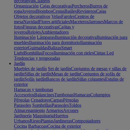
decorativas
Cuadros
Organización
Cajas decorativas
Percheros
Burros de
ropa
Joyeros
Biombos
Cestas
Baúles
Revisteros
Cajas
Objetos decorativos
Velas
Faroles
Centros de
mesa
Navidad
Flores artificiales
Maceteros
Jarrones
Marcos de
fotos
Figuras decorativas
Cajitas y
joyeros
Relojes
Ambientadores
Iluminación
Lámparas
Iluminación decorativa
Iluminación para
muebles
Iluminación para dormitorio
Iluminación
exterior
Guirnaldas
Balizas
Smart
Light
Bombillas
Focos
Iluminación con rieles
Cintas Led
Tendencias y temporadas
Jardín
Muebles de jardín
Set de jardín
Conjuntos de mesas y sillas de
jardín
Sillas de jardín
Mesas de jardín
Conjuntos de sofás de
jardín
Sofás jardín
Bancos de jardín
Sillas colgantes
Estufas de
exterior
Hamacas y tumbonas
Accesorios
Balancines
Tumbonas
Hamacas
Columpios
Pérgolas
Cenadores
Carpas
Pérgolas
Parasoles
Sombrillas
Parasoles
Toldos
Almacenamiento
Armarios
Arcones
Jardinería
Maquinaria
Huertos
Urbanos
Riego
Plantas
Jardineras
Compostadores
Cocina
Barbacoas
Cocina de exterior