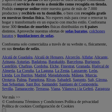
realiza el
servicio de envío a domicilio como recogida en tienda.
Podrás
comprar online
entre nuestra gama de más de 7.000
productos y
recibirlo en tu domicilio
, o bien con
recogida gratis
en nuestras tiendas física.
No esperes más para crear o renovar tu
hogar y transformarlo en un espacio con mucho estilo. Conforama
tiene 300
tiendas de muebles
físicas distribuidas en
6 países
distintos. Aproveche nuestras ofertas de
sofas baratos
,
colchones
baratos
y
liquidaciones de sofas
.
Conforama solo comercializa a través de su website o, físicamente,
en sus
tiendas de sofás
.
Alcalá de Guadaíra
,
Alcalá de Henares
,
Alcorcón
,
Alfafar
,
Alicante
,
Arinaga
,
Asturias
,
Badalona
,
Barakaldo
,
Barcelona
,
Burjassot
,
Castellón
,
Chafiras
,
Cordoba
,
Elche
,
Finestrat
,
Granada
,
Huércal de
Almería
,
La Coruña
,
La Laguna
,
La Zenia
,
Lanzarote
,
León
,
Lleida
,
Los Barrios
,
Madrid
,
Majadahonda
,
Málaga
,
Murcia
,
Orotava
,
Palma
,
Pamplona
,
Rivas
,
Sabadell
,
Sagunto
,
Salt, Girona
,
San Sebastian
,
Sant Boi
,
Santander
,
Santiago de Compostela
,
Sevilla
,
Tamaraceite
,
Terrassa
,
Viana
,
Vilanova i la Geltrú
,
Zaragoza
Ver más >>
© Conforama
Términos y Condiciones
Política de privacidad
Política de cookies
Configuración de Cookies