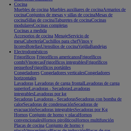
Cocina
Muebles de cocina
Muebles auxiliares de cocina
Armarios de
cocina
Conjuntos de mesas y sillas de cocina
Mesas de
cocina
Sillas de cocina
Taburetes de cocina
Cocinas
modulares
Cocinas completas
Cocinas a medida
Accesorios de cocina
Menaje
Servicio de
mesa
Cubertería
Cuchillos para chef
Vinos y
licores
Botellas
Utensilios de cocina
Vajilla
Bandejas
Electrodomésticos
Frigoríficos
Frigoríficos americanos
Frigoríficos
combi
Vinotecas
Frigoríficos integrables
Frigoríficos
pequeños
Frigoríficos portátiles
Congeladores
Congeladores verticales
Congeladores
horizontales
Lavadoras
Lavadoras de carga frontal
Lavadoras de carga
superior
Lavadoras - Secadoras
Lavadoras
integrables
Lavadoras por kg
Secadoras
Lavadoras - Secadoras
Secadoras con bomba de
calor
Secadoras de condensación
Secadoras de
evacuación
Secadoras integrables
Secadoras por Kg
Hornos
Conjunto de horno y placa
Hornos
convencionales
Hornos pirolíticos
Hornos multifunción
Placas de cocina
Conjunto de horno y
placa
Vitrocerámica
Placas de inducción
Placas de gas