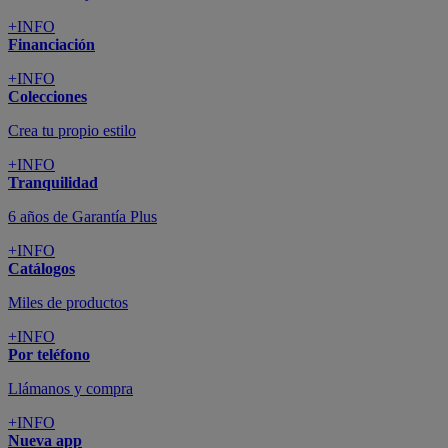
+INFO
Financiación
+INFO
Colecciones
Crea tu propio estilo
+INFO
Tranquilidad
6 años de Garantía Plus
+INFO
Catálogos
Miles de productos
+INFO
Por teléfono
Llámanos y compra
+INFO
Nueva app