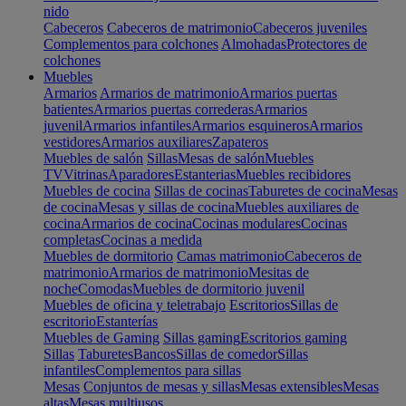
nido
Cabeceros
Cabeceros de matrimonio
Cabeceros juveniles
Complementos para colchones
Almohadas
Protectores de
colchones
Muebles
Armarios
Armarios de matrimonio
Armarios puertas
batientes
Armarios puertas correderas
Armarios
juvenil
Armarios infantiles
Armarios esquineros
Armarios
vestidores
Armarios auxiliares
Zapateros
Muebles de salón
Sillas
Mesas de salón
Muebles
TV
Vitrinas
Aparadores
Estanterias
Muebles recibidores
Muebles de cocina
Sillas de cocinas
Taburetes de cocina
Mesas
de cocina
Mesas y sillas de cocina
Muebles auxiliares de
cocina
Armarios de cocina
Cocinas modulares
Cocinas
completas
Cocinas a medida
Muebles de dormitorio
Camas matrimonio
Cabeceros de
matrimonio
Armarios de matrimonio
Mesitas de
noche
Comodas
Muebles de dormitorio juvenil
Muebles de oficina y teletrabajo
Escritorios
Sillas de
escritorio
Estanterías
Muebles de Gaming
Sillas gaming
Escritorios gaming
Sillas
Taburetes
Bancos
Sillas de comedor
Sillas
infantiles
Complementos para sillas
Mesas
Conjuntos de mesas y sillas
Mesas extensibles
Mesas
altas
Mesas multiusos