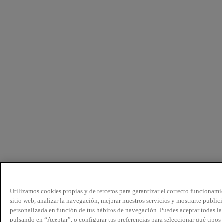
Utilizamos cookies propias y de terceros para garantizar el correcto funcionami
sitio web, analizar la navegación, mejorar nuestros servicios y mostrarte public
personalizada en función de tus hábitos de navegación. Puedes aceptar todas la
pulsando en “Aceptar”, o configurar tus preferencias para seleccionar qué tipos