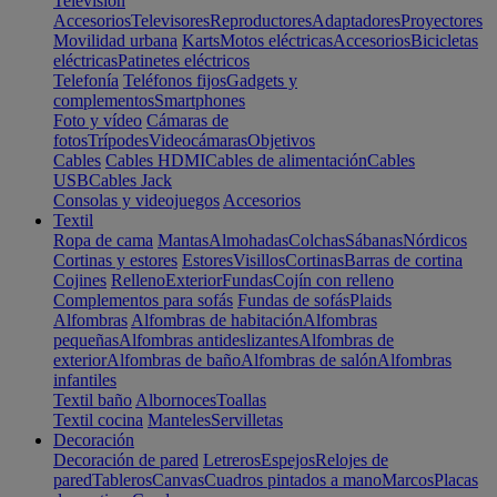
Televisión
Accesorios
Televisores
Reproductores
Adaptadores
Proyectores
Movilidad urbana
Karts
Motos eléctricas
Accesorios
Bicicletas
eléctricas
Patinetes eléctricos
Telefonía
Teléfonos fijos
Gadgets y
complementos
Smartphones
Foto y vídeo
Cámaras de
fotos
Trípodes
Videocámaras
Objetivos
Cables
Cables HDMI
Cables de alimentación
Cables
USB
Cables Jack
Consolas y videojuegos
Accesorios
Textil
Ropa de cama
Mantas
Almohadas
Colchas
Sábanas
Nórdicos
Cortinas y estores
Estores
Visillos
Cortinas
Barras de cortina
Cojines
Relleno
Exterior
Fundas
Cojín con relleno
Complementos para sofás
Fundas de sofás
Plaids
Alfombras
Alfombras de habitación
Alfombras
pequeñas
Alfombras antideslizantes
Alfombras de
exterior
Alfombras de baño
Alfombras de salón
Alfombras
infantiles
Textil baño
Albornoces
Toallas
Textil cocina
Manteles
Servilletas
Decoración
Decoración de pared
Letreros
Espejos
Relojes de
pared
Tableros
Canvas
Cuadros pintados a mano
Marcos
Placas