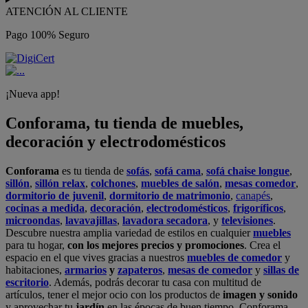
ATENCIÓN AL CLIENTE
Pago 100% Seguro
¡Nueva app!
Conforama, tu tienda de muebles,
decoración y electrodomésticos
Conforama
es tu tienda de
sofás
,
sofá cama
,
sofá chaise longue
,
sillón
,
sillón relax
,
colchones
,
muebles de salón
,
mesas comedor
,
dormitorio de juvenil
,
dormitorio de matrimonio
,
canapés
,
cocinas a medida
,
decoración
,
electrodomésticos
,
frigoríficos
,
microondas
,
lavavajillas
,
lavadora secadora
, y
televisiones
.
Descubre nuestra amplia variedad de estilos en cualquier
muebles
para tu hogar,
con los mejores precios y promociones
. Crea el
espacio en el que vives gracias a nuestros
muebles de comedor
y
habitaciones,
armarios
y
zapateros
,
mesas de comedor
y
sillas de
escritorio
. Además, podrás decorar tu casa con multitud de
artículos, tener el mejor ocio con los productos de
imagen y sonido
y aprovechar tu
jardín
en las épocas de buen tiempo. Conforama