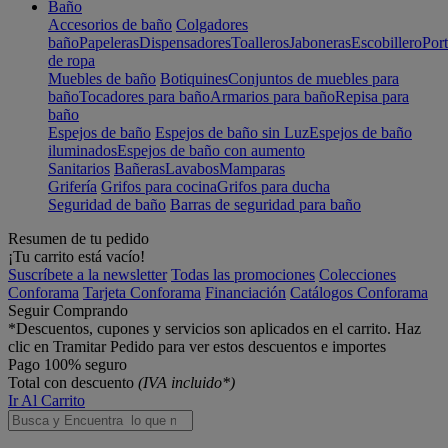
Baño
Accesorios de baño
Colgadores
baño
Papeleras
Dispensadores
Toalleros
Jaboneras
Escobillero
Port
de ropa
Muebles de baño
Botiquines
Conjuntos de muebles para
baño
Tocadores para baño
Armarios para baño
Repisa para
baño
Espejos de baño
Espejos de baño sin Luz
Espejos de baño
iluminados
Espejos de baño con aumento
Sanitarios
Bañeras
Lavabos
Mamparas
Grifería
Grifos para cocina
Grifos para ducha
Seguridad de baño
Barras de seguridad para baño
Resumen de tu pedido
¡Tu carrito está vacío!
Suscríbete a la newsletter
Todas las promociones
Colecciones
Conforama
Tarjeta Conforama
Financiación
Catálogos Conforama
Seguir Comprando
*Descuentos, cupones y servicios son aplicados en el carrito. Haz
clic en Tramitar Pedido para ver estos descuentos e importes
Pago 100% seguro
Total con descuento
(IVA incluido*)
Ir Al Carrito