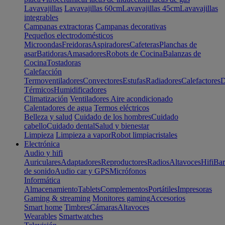
Lavavajillas
Lavavajillas 60cm
Lavavajillas 45cm
Lavavajillas
integrables
Campanas extractoras
Campanas decorativas
Pequeños electrodomésticos
Microondas
Freidoras
Aspiradores
Cafeteras
Planchas de
asar
Batidoras
Amasadores
Robots de Cocina
Balanzas de
Cocina
Tostadoras
Calefacción
Termoventiladores
Convectores
Estufas
Radiadores
Calefactores
D
Térmicos
Humidificadores
Climatización
Ventiladores
Aire acondicionado
Calentadores de agua
Termos eléctricos
Belleza y salud
Cuidado de los hombres
Cuidado
cabello
Cuidado dental
Salud y bienestar
Limpieza
Limpieza a vapor
Robot limpiacristales
Electrónica
Audio y hifi
Auriculares
Adaptadores
Reproductores
Radios
Altavoces
Hifi
Bar
de sonido
Audio car y GPS
Micrófonos
Informática
Almacenamiento
Tablets
Complementos
Portátiles
Impresoras
Gaming & streaming
Monitores gaming
Accesorios
Smart home
Timbres
Cámaras
Altavoces
Wearables
Smartwatches