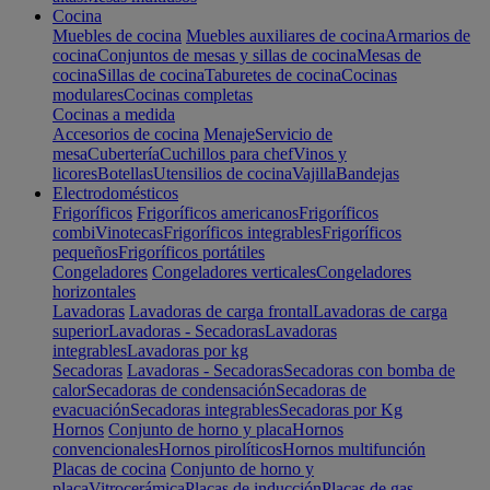
Cocina
Muebles de cocina
Muebles auxiliares de cocina
Armarios de
cocina
Conjuntos de mesas y sillas de cocina
Mesas de
cocina
Sillas de cocina
Taburetes de cocina
Cocinas
modulares
Cocinas completas
Cocinas a medida
Accesorios de cocina
Menaje
Servicio de
mesa
Cubertería
Cuchillos para chef
Vinos y
licores
Botellas
Utensilios de cocina
Vajilla
Bandejas
Electrodomésticos
Frigoríficos
Frigoríficos americanos
Frigoríficos
combi
Vinotecas
Frigoríficos integrables
Frigoríficos
pequeños
Frigoríficos portátiles
Congeladores
Congeladores verticales
Congeladores
horizontales
Lavadoras
Lavadoras de carga frontal
Lavadoras de carga
superior
Lavadoras - Secadoras
Lavadoras
integrables
Lavadoras por kg
Secadoras
Lavadoras - Secadoras
Secadoras con bomba de
calor
Secadoras de condensación
Secadoras de
evacuación
Secadoras integrables
Secadoras por Kg
Hornos
Conjunto de horno y placa
Hornos
convencionales
Hornos pirolíticos
Hornos multifunción
Placas de cocina
Conjunto de horno y
placa
Vitrocerámica
Placas de inducción
Placas de gas