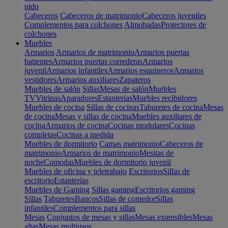
nido
Cabeceros
Cabeceros de matrimonio
Cabeceros juveniles
Complementos para colchones
Almohadas
Protectores de
colchones
Muebles
Armarios
Armarios de matrimonio
Armarios puertas
batientes
Armarios puertas correderas
Armarios
juvenil
Armarios infantiles
Armarios esquineros
Armarios
vestidores
Armarios auxiliares
Zapateros
Muebles de salón
Sillas
Mesas de salón
Muebles
TV
Vitrinas
Aparadores
Estanterias
Muebles recibidores
Muebles de cocina
Sillas de cocinas
Taburetes de cocina
Mesas
de cocina
Mesas y sillas de cocina
Muebles auxiliares de
cocina
Armarios de cocina
Cocinas modulares
Cocinas
completas
Cocinas a medida
Muebles de dormitorio
Camas matrimonio
Cabeceros de
matrimonio
Armarios de matrimonio
Mesitas de
noche
Comodas
Muebles de dormitorio juvenil
Muebles de oficina y teletrabajo
Escritorios
Sillas de
escritorio
Estanterías
Muebles de Gaming
Sillas gaming
Escritorios gaming
Sillas
Taburetes
Bancos
Sillas de comedor
Sillas
infantiles
Complementos para sillas
Mesas
Conjuntos de mesas y sillas
Mesas extensibles
Mesas
altas
Mesas multiusos