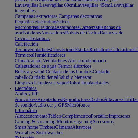
Lavavajillas
Lavavajillas 60cm
Lavavajillas 45cm
Lavavajillas
integrables
Campanas extractoras
Campanas decorativas
Pequeños electrodomésticos
Microondas
Freidoras
Aspiradores
Cafeteras
Planchas de
asar
Batidoras
Amasadores
Robots de Cocina
Balanzas de
Cocina
Tostadoras
Calefacción
Termoventiladores
Convectores
Estufas
Radiadores
Calefactores
D
Térmicos
Humidificadores
Climatización
Ventiladores
Aire acondicionado
Calentadores de agua
Termos eléctricos
Belleza y salud
Cuidado de los hombres
Cuidado
cabello
Cuidado dental
Salud y bienestar
Limpieza
Limpieza a vapor
Robot limpiacristales
Electrónica
Audio y hifi
Auriculares
Adaptadores
Reproductores
Radios
Altavoces
Hifi
Bar
de sonido
Audio car y GPS
Micrófonos
Informática
Almacenamiento
Tablets
Complementos
Portátiles
Impresoras
Gaming & streaming
Monitores gaming
Accesorios
Smart home
Timbres
Cámaras
Altavoces
Wearables
Smartwatches