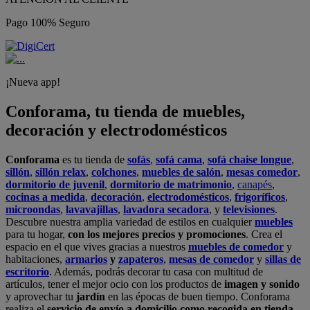
Pago 100% Seguro
¡Nueva app!
Conforama, tu tienda de muebles,
decoración y electrodomésticos
Conforama
es tu tienda de
sofás
,
sofá cama
,
sofá chaise longue
,
sillón
,
sillón relax
,
colchones
,
muebles de salón
,
mesas comedor
,
dormitorio de juvenil
,
dormitorio de matrimonio
,
canapés
,
cocinas a medida
,
decoración
,
electrodomésticos
,
frigoríficos
,
microondas
,
lavavajillas
,
lavadora secadora
, y
televisiones
.
Descubre nuestra amplia variedad de estilos en cualquier
muebles
para tu hogar,
con los mejores precios y promociones
. Crea el
espacio en el que vives gracias a nuestros
muebles de comedor
y
habitaciones,
armarios
y
zapateros
,
mesas de comedor
y
sillas de
escritorio
. Además, podrás decorar tu casa con multitud de
artículos, tener el mejor ocio con los productos de
imagen y sonido
y aprovechar tu
jardín
en las épocas de buen tiempo. Conforama
realiza el
servicio de envío a domicilio como recogida en tienda.