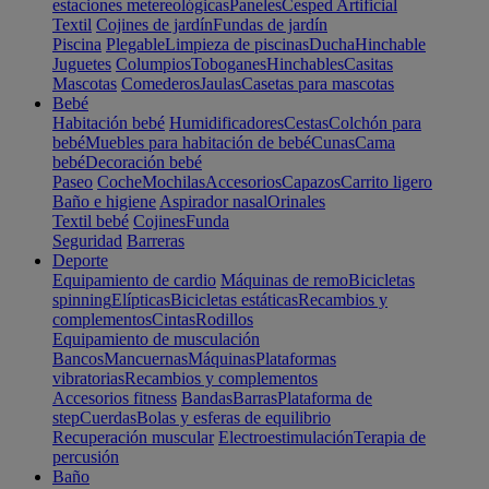
estaciones metereológicas
Paneles
Cesped Artificial
Textil
Cojines de jardín
Fundas de jardín
Piscina
Plegable
Limpieza de piscinas
Ducha
Hinchable
Juguetes
Columpios
Toboganes
Hinchables
Casitas
Mascotas
Comederos
Jaulas
Casetas para mascotas
Bebé
Habitación bebé
Humidificadores
Cestas
Colchón para
bebé
Muebles para habitación de bebé
Cunas
Cama
bebé
Decoración bebé
Paseo
Coche
Mochilas
Accesorios
Capazos
Carrito ligero
Baño e higiene
Aspirador nasal
Orinales
Textil bebé
Cojines
Funda
Seguridad
Barreras
Deporte
Equipamiento de cardio
Máquinas de remo
Bicicletas
spinning
Elípticas
Bicicletas estáticas
Recambios y
complementos
Cintas
Rodillos
Equipamiento de musculación
Bancos
Mancuernas
Máquinas
Plataformas
vibratorias
Recambios y complementos
Accesorios fitness
Bandas
Barras
Plataforma de
step
Cuerdas
Bolas y esferas de equilibrio
Recuperación muscular
Electroestimulación
Terapia de
percusión
Baño