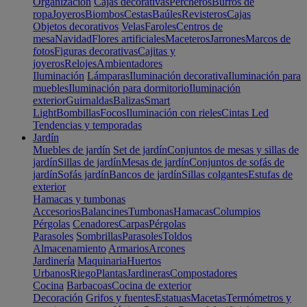
Organización
Cajas decorativas
Percheros
Burros de
ropa
Joyeros
Biombos
Cestas
Baúles
Revisteros
Cajas
Objetos decorativos
Velas
Faroles
Centros de
mesa
Navidad
Flores artificiales
Maceteros
Jarrones
Marcos de
fotos
Figuras decorativas
Cajitas y
joyeros
Relojes
Ambientadores
Iluminación
Lámparas
Iluminación decorativa
Iluminación para
muebles
Iluminación para dormitorio
Iluminación
exterior
Guirnaldas
Balizas
Smart
Light
Bombillas
Focos
Iluminación con rieles
Cintas Led
Tendencias y temporadas
Jardín
Muebles de jardín
Set de jardín
Conjuntos de mesas y sillas de
jardín
Sillas de jardín
Mesas de jardín
Conjuntos de sofás de
jardín
Sofás jardín
Bancos de jardín
Sillas colgantes
Estufas de
exterior
Hamacas y tumbonas
Accesorios
Balancines
Tumbonas
Hamacas
Columpios
Pérgolas
Cenadores
Carpas
Pérgolas
Parasoles
Sombrillas
Parasoles
Toldos
Almacenamiento
Armarios
Arcones
Jardinería
Maquinaria
Huertos
Urbanos
Riego
Plantas
Jardineras
Compostadores
Cocina
Barbacoas
Cocina de exterior
Decoración
Grifos y fuentes
Estatuas
Macetas
Termómetros y