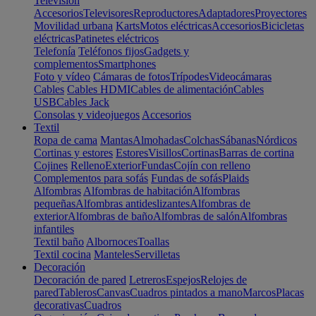
Televisión
Accesorios
Televisores
Reproductores
Adaptadores
Proyectores
Movilidad urbana
Karts
Motos eléctricas
Accesorios
Bicicletas
eléctricas
Patinetes eléctricos
Telefonía
Teléfonos fijos
Gadgets y
complementos
Smartphones
Foto y vídeo
Cámaras de fotos
Trípodes
Videocámaras
Cables
Cables HDMI
Cables de alimentación
Cables
USB
Cables Jack
Consolas y videojuegos
Accesorios
Textil
Ropa de cama
Mantas
Almohadas
Colchas
Sábanas
Nórdicos
Cortinas y estores
Estores
Visillos
Cortinas
Barras de cortina
Cojines
Relleno
Exterior
Fundas
Cojín con relleno
Complementos para sofás
Fundas de sofás
Plaids
Alfombras
Alfombras de habitación
Alfombras
pequeñas
Alfombras antideslizantes
Alfombras de
exterior
Alfombras de baño
Alfombras de salón
Alfombras
infantiles
Textil baño
Albornoces
Toallas
Textil cocina
Manteles
Servilletas
Decoración
Decoración de pared
Letreros
Espejos
Relojes de
pared
Tableros
Canvas
Cuadros pintados a mano
Marcos
Placas
decorativas
Cuadros