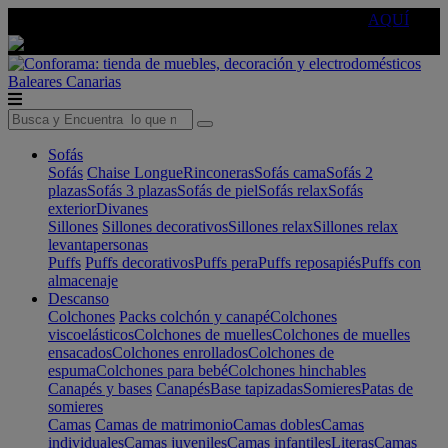
🔵Cambia tu electro con
-10% EXTRA
de descuento ☑️
AQUÍ
Baleares
Canarias
Sofás
Sofás
Chaise Longue
Rinconeras
Sofás cama
Sofás 2
plazas
Sofás 3 plazas
Sofás de piel
Sofás relax
Sofás
exterior
Divanes
Sillones
Sillones decorativos
Sillones relax
Sillones relax
levantapersonas
Puffs
Puffs decorativos
Puffs pera
Puffs reposapiés
Puffs con
almacenaje
Descanso
Colchones
Packs colchón y canapé
Colchones
viscoelásticos
Colchones de muelles
Colchones de muelles
ensacados
Colchones enrollados
Colchones de
espuma
Colchones para bebé
Colchones hinchables
Canapés y bases
Canapés
Base tapizadas
Somieres
Patas de
somieres
Camas
Camas de matrimonio
Camas dobles
Camas
individuales
Camas juveniles
Camas infantiles
Literas
Camas