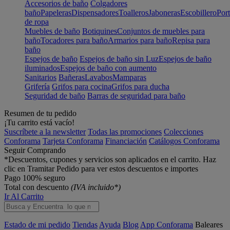
Accesorios de baño
Colgadores
baño
Papeleras
Dispensadores
Toalleros
Jaboneras
Escobillero
Port
de ropa
Muebles de baño
Botiquines
Conjuntos de muebles para
baño
Tocadores para baño
Armarios para baño
Repisa para
baño
Espejos de baño
Espejos de baño sin Luz
Espejos de baño
iluminados
Espejos de baño con aumento
Sanitarios
Bañeras
Lavabos
Mamparas
Grifería
Grifos para cocina
Grifos para ducha
Seguridad de baño
Barras de seguridad para baño
Resumen de tu pedido
¡Tu carrito está vacío!
Suscríbete a la newsletter
Todas las promociones
Colecciones
Conforama
Tarjeta Conforama
Financiación
Catálogos Conforama
Seguir Comprando
*Descuentos, cupones y servicios son aplicados en el carrito. Haz
clic en Tramitar Pedido para ver estos descuentos e importes
Pago 100% seguro
Total con descuento
(IVA incluido*)
Ir Al Carrito
Estado de mi pedido
Tiendas
Ayuda
Blog
App Conforama
Baleares