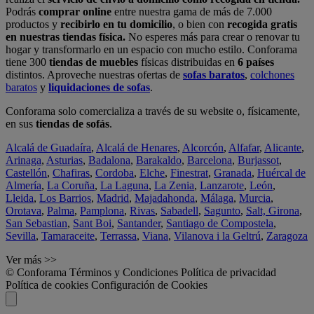
Podrás
comprar online
entre nuestra gama de más de 7.000
productos y
recibirlo en tu domicilio
, o bien con
recogida gratis
en nuestras tiendas física.
No esperes más para crear o renovar tu
hogar y transformarlo en un espacio con mucho estilo. Conforama
tiene 300
tiendas de muebles
físicas distribuidas en
6 países
distintos. Aproveche nuestras ofertas de
sofas baratos
,
colchones
baratos
y
liquidaciones de sofas
.
Conforama solo comercializa a través de su website o, físicamente,
en sus
tiendas de sofás
.
Alcalá de Guadaíra
,
Alcalá de Henares
,
Alcorcón
,
Alfafar
,
Alicante
,
Arinaga
,
Asturias
,
Badalona
,
Barakaldo
,
Barcelona
,
Burjassot
,
Castellón
,
Chafiras
,
Cordoba
,
Elche
,
Finestrat
,
Granada
,
Huércal de
Almería
,
La Coruña
,
La Laguna
,
La Zenia
,
Lanzarote
,
León
,
Lleida
,
Los Barrios
,
Madrid
,
Majadahonda
,
Málaga
,
Murcia
,
Orotava
,
Palma
,
Pamplona
,
Rivas
,
Sabadell
,
Sagunto
,
Salt, Girona
,
San Sebastian
,
Sant Boi
,
Santander
,
Santiago de Compostela
,
Sevilla
,
Tamaraceite
,
Terrassa
,
Viana
,
Vilanova i la Geltrú
,
Zaragoza
Ver más >>
© Conforama
Términos y Condiciones
Política de privacidad
Política de cookies
Configuración de Cookies