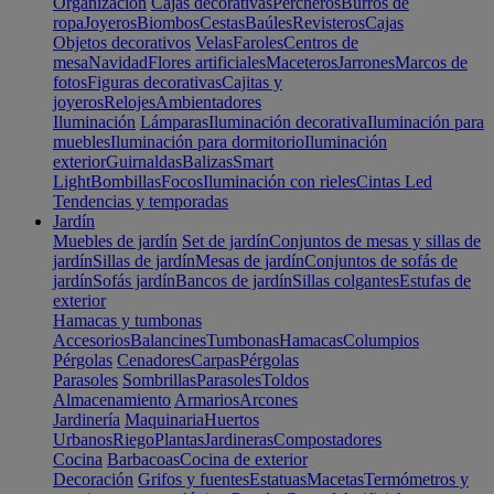
Organización
Cajas decorativas
Percheros
Burros de
ropa
Joyeros
Biombos
Cestas
Baúles
Revisteros
Cajas
Objetos decorativos
Velas
Faroles
Centros de
mesa
Navidad
Flores artificiales
Maceteros
Jarrones
Marcos de
fotos
Figuras decorativas
Cajitas y
joyeros
Relojes
Ambientadores
Iluminación
Lámparas
Iluminación decorativa
Iluminación para
muebles
Iluminación para dormitorio
Iluminación
exterior
Guirnaldas
Balizas
Smart
Light
Bombillas
Focos
Iluminación con rieles
Cintas Led
Tendencias y temporadas
Jardín
Muebles de jardín
Set de jardín
Conjuntos de mesas y sillas de
jardín
Sillas de jardín
Mesas de jardín
Conjuntos de sofás de
jardín
Sofás jardín
Bancos de jardín
Sillas colgantes
Estufas de
exterior
Hamacas y tumbonas
Accesorios
Balancines
Tumbonas
Hamacas
Columpios
Pérgolas
Cenadores
Carpas
Pérgolas
Parasoles
Sombrillas
Parasoles
Toldos
Almacenamiento
Armarios
Arcones
Jardinería
Maquinaria
Huertos
Urbanos
Riego
Plantas
Jardineras
Compostadores
Cocina
Barbacoas
Cocina de exterior
Decoración
Grifos y fuentes
Estatuas
Macetas
Termómetros y