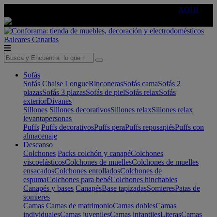
🔵Cambia tu electro con
-10% EXTRA
de descuento ☑️
AQUÍ
Baleares
Canarias
Sofás
Sofás
Chaise Longue
Rinconeras
Sofás cama
Sofás 2
plazas
Sofás 3 plazas
Sofás de piel
Sofás relax
Sofás
exterior
Divanes
Sillones
Sillones decorativos
Sillones relax
Sillones relax
levantapersonas
Puffs
Puffs decorativos
Puffs pera
Puffs reposapiés
Puffs con
almacenaje
Descanso
Colchones
Packs colchón y canapé
Colchones
viscoelásticos
Colchones de muelles
Colchones de muelles
ensacados
Colchones enrollados
Colchones de
espuma
Colchones para bebé
Colchones hinchables
Canapés y bases
Canapés
Base tapizadas
Somieres
Patas de
somieres
Camas
Camas de matrimonio
Camas dobles
Camas
individuales
Camas juveniles
Camas infantiles
Literas
Camas