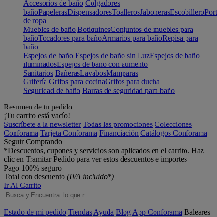
Accesorios de baño
Colgadores
baño
Papeleras
Dispensadores
Toalleros
Jaboneras
Escobillero
Port
de ropa
Muebles de baño
Botiquines
Conjuntos de muebles para
baño
Tocadores para baño
Armarios para baño
Repisa para
baño
Espejos de baño
Espejos de baño sin Luz
Espejos de baño
iluminados
Espejos de baño con aumento
Sanitarios
Bañeras
Lavabos
Mamparas
Grifería
Grifos para cocina
Grifos para ducha
Seguridad de baño
Barras de seguridad para baño
Resumen de tu pedido
¡Tu carrito está vacío!
Suscríbete a la newsletter
Todas las promociones
Colecciones
Conforama
Tarjeta Conforama
Financiación
Catálogos Conforama
Seguir Comprando
*Descuentos, cupones y servicios son aplicados en el carrito. Haz
clic en Tramitar Pedido para ver estos descuentos e importes
Pago 100% seguro
Total con descuento
(IVA incluido*)
Ir Al Carrito
Estado de mi pedido
Tiendas
Ayuda
Blog
App Conforama
Baleares