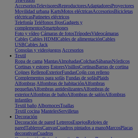
Televisión
Accesorios
Televisores
Reproductores
Adaptadores
Proyectores
Movilidad urbana
Karts
Motos eléctricas
Accesorios
Bicicletas
eléctricas
Patinetes eléctricos
Telefonía
Teléfonos fijos
Gadgets y
complementos
Smartphones
Foto y vídeo
Cámaras de fotos
Trípodes
Videocámaras
Cables
Cables HDMI
Cables de alimentación
Cables
USB
Cables Jack
Consolas y videojuegos
Accesorios
Textil
Ropa de cama
Mantas
Almohadas
Colchas
Sábanas
Nórdicos
Cortinas y estores
Estores
Visillos
Cortinas
Barras de cortina
Cojines
Relleno
Exterior
Fundas
Cojín con relleno
Complementos para sofás
Fundas de sofás
Plaids
Alfombras
Alfombras de habitación
Alfombras
pequeñas
Alfombras antideslizantes
Alfombras de
exterior
Alfombras de baño
Alfombras de salón
Alfombras
infantiles
Textil baño
Albornoces
Toallas
Textil cocina
Manteles
Servilletas
Decoración
Decoración de pared
Letreros
Espejos
Relojes de
pared
Tableros
Canvas
Cuadros pintados a mano
Marcos
Placas
decorativas
Cuadros