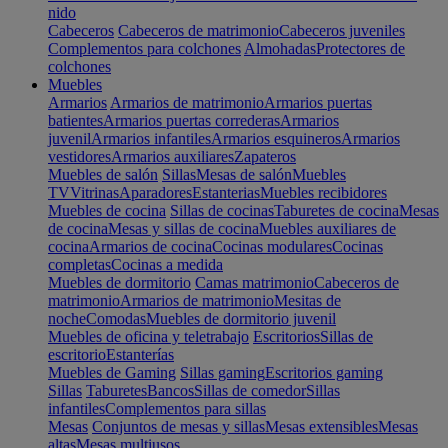
nido
Cabeceros
Cabeceros de matrimonio
Cabeceros juveniles
Complementos para colchones
Almohadas
Protectores de
colchones
Muebles
Armarios
Armarios de matrimonio
Armarios puertas
batientes
Armarios puertas correderas
Armarios
juvenil
Armarios infantiles
Armarios esquineros
Armarios
vestidores
Armarios auxiliares
Zapateros
Muebles de salón
Sillas
Mesas de salón
Muebles
TV
Vitrinas
Aparadores
Estanterias
Muebles recibidores
Muebles de cocina
Sillas de cocinas
Taburetes de cocina
Mesas
de cocina
Mesas y sillas de cocina
Muebles auxiliares de
cocina
Armarios de cocina
Cocinas modulares
Cocinas
completas
Cocinas a medida
Muebles de dormitorio
Camas matrimonio
Cabeceros de
matrimonio
Armarios de matrimonio
Mesitas de
noche
Comodas
Muebles de dormitorio juvenil
Muebles de oficina y teletrabajo
Escritorios
Sillas de
escritorio
Estanterías
Muebles de Gaming
Sillas gaming
Escritorios gaming
Sillas
Taburetes
Bancos
Sillas de comedor
Sillas
infantiles
Complementos para sillas
Mesas
Conjuntos de mesas y sillas
Mesas extensibles
Mesas
altas
Mesas multiusos