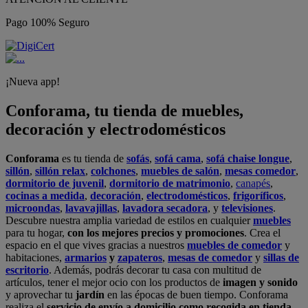
Pago 100% Seguro
¡Nueva app!
Conforama, tu tienda de muebles,
decoración y electrodomésticos
Conforama
es tu tienda de
sofás
,
sofá cama
,
sofá chaise longue
,
sillón
,
sillón relax
,
colchones
,
muebles de salón
,
mesas comedor
,
dormitorio de juvenil
,
dormitorio de matrimonio
,
canapés
,
cocinas a medida
,
decoración
,
electrodomésticos
,
frigoríficos
,
microondas
,
lavavajillas
,
lavadora secadora
, y
televisiones
.
Descubre nuestra amplia variedad de estilos en cualquier
muebles
para tu hogar,
con los mejores precios y promociones
. Crea el
espacio en el que vives gracias a nuestros
muebles de comedor
y
habitaciones,
armarios
y
zapateros
,
mesas de comedor
y
sillas de
escritorio
. Además, podrás decorar tu casa con multitud de
artículos, tener el mejor ocio con los productos de
imagen y sonido
y aprovechar tu
jardín
en las épocas de buen tiempo. Conforama
realiza el
servicio de envío a domicilio como recogida en tienda.