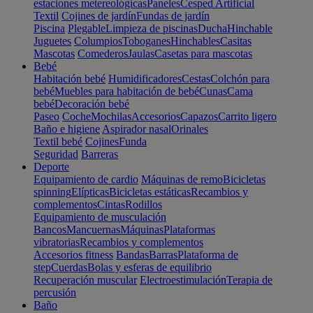
estaciones metereológicas
Paneles
Cesped Artificial
Textil
Cojines de jardín
Fundas de jardín
Piscina
Plegable
Limpieza de piscinas
Ducha
Hinchable
Juguetes
Columpios
Toboganes
Hinchables
Casitas
Mascotas
Comederos
Jaulas
Casetas para mascotas
Bebé
Habitación bebé
Humidificadores
Cestas
Colchón para
bebé
Muebles para habitación de bebé
Cunas
Cama
bebé
Decoración bebé
Paseo
Coche
Mochilas
Accesorios
Capazos
Carrito ligero
Baño e higiene
Aspirador nasal
Orinales
Textil bebé
Cojines
Funda
Seguridad
Barreras
Deporte
Equipamiento de cardio
Máquinas de remo
Bicicletas
spinning
Elípticas
Bicicletas estáticas
Recambios y
complementos
Cintas
Rodillos
Equipamiento de musculación
Bancos
Mancuernas
Máquinas
Plataformas
vibratorias
Recambios y complementos
Accesorios fitness
Bandas
Barras
Plataforma de
step
Cuerdas
Bolas y esferas de equilibrio
Recuperación muscular
Electroestimulación
Terapia de
percusión
Baño