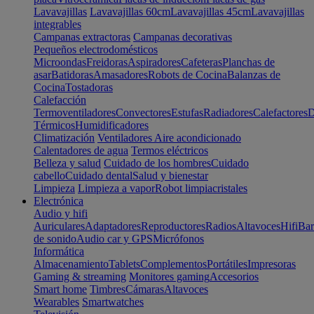
Lavavajillas
Lavavajillas 60cm
Lavavajillas 45cm
Lavavajillas
integrables
Campanas extractoras
Campanas decorativas
Pequeños electrodomésticos
Microondas
Freidoras
Aspiradores
Cafeteras
Planchas de
asar
Batidoras
Amasadores
Robots de Cocina
Balanzas de
Cocina
Tostadoras
Calefacción
Termoventiladores
Convectores
Estufas
Radiadores
Calefactores
D
Térmicos
Humidificadores
Climatización
Ventiladores
Aire acondicionado
Calentadores de agua
Termos eléctricos
Belleza y salud
Cuidado de los hombres
Cuidado
cabello
Cuidado dental
Salud y bienestar
Limpieza
Limpieza a vapor
Robot limpiacristales
Electrónica
Audio y hifi
Auriculares
Adaptadores
Reproductores
Radios
Altavoces
Hifi
Bar
de sonido
Audio car y GPS
Micrófonos
Informática
Almacenamiento
Tablets
Complementos
Portátiles
Impresoras
Gaming & streaming
Monitores gaming
Accesorios
Smart home
Timbres
Cámaras
Altavoces
Wearables
Smartwatches