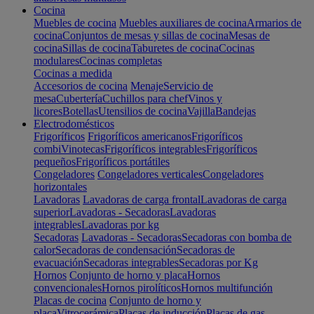
Cocina
Muebles de cocina
Muebles auxiliares de cocina
Armarios de
cocina
Conjuntos de mesas y sillas de cocina
Mesas de
cocina
Sillas de cocina
Taburetes de cocina
Cocinas
modulares
Cocinas completas
Cocinas a medida
Accesorios de cocina
Menaje
Servicio de
mesa
Cubertería
Cuchillos para chef
Vinos y
licores
Botellas
Utensilios de cocina
Vajilla
Bandejas
Electrodomésticos
Frigoríficos
Frigoríficos americanos
Frigoríficos
combi
Vinotecas
Frigoríficos integrables
Frigoríficos
pequeños
Frigoríficos portátiles
Congeladores
Congeladores verticales
Congeladores
horizontales
Lavadoras
Lavadoras de carga frontal
Lavadoras de carga
superior
Lavadoras - Secadoras
Lavadoras
integrables
Lavadoras por kg
Secadoras
Lavadoras - Secadoras
Secadoras con bomba de
calor
Secadoras de condensación
Secadoras de
evacuación
Secadoras integrables
Secadoras por Kg
Hornos
Conjunto de horno y placa
Hornos
convencionales
Hornos pirolíticos
Hornos multifunción
Placas de cocina
Conjunto de horno y
placa
Vitrocerámica
Placas de inducción
Placas de gas