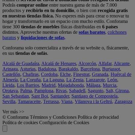
Podrás
comprar online
entre nuestra gama de más de 7.000
productos y
recibirlo en tu domicilio
, o bien con
recogida gratis
en nuestras tiendas física.
No esperes más para crear o renovar tu
hogar y transformarlo en un espacio con mucho estilo. Conforama
tiene 300
tiendas de muebles
físicas distribuidas en
6 países
distintos. Aproveche nuestras ofertas de
sofas baratos
,
colchones
baratos
y
liquidaciones de sofas
.
Conforama solo comercializa a través de su website o, físicamente,
en sus
tiendas de sofás
.
Alcalá de Guadaíra
,
Alcalá de Henares
,
Alcorcón
,
Alfafar
,
Alicante
,
Arinaga
,
Asturias
,
Badalona
,
Barakaldo
,
Barcelona
,
Burjassot
,
Castellón
,
Chafiras
,
Cordoba
,
Elche
,
Finestrat
,
Granada
,
Huércal de
Almería
,
La Coruña
,
La Laguna
,
La Zenia
,
Lanzarote
,
León
,
Lleida
,
Los Barrios
,
Madrid
,
Majadahonda
,
Málaga
,
Murcia
,
Orotava
,
Palma
,
Pamplona
,
Rivas
,
Sabadell
,
Sagunto
,
Salt, Girona
,
San Sebastian
,
Sant Boi
,
Santander
,
Santiago de Compostela
,
Sevilla
,
Tamaraceite
,
Terrassa
,
Viana
,
Vilanova i la Geltrú
,
Zaragoza
Ver más >>
© Conforama
Términos y Condiciones
Política de privacidad
Política de cookies
Configuración de Cookies