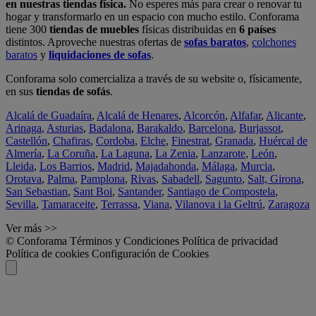
en nuestras tiendas física.
No esperes más para crear o renovar tu
hogar y transformarlo en un espacio con mucho estilo. Conforama
tiene 300
tiendas de muebles
físicas distribuidas en
6 países
distintos. Aproveche nuestras ofertas de
sofas baratos
,
colchones
baratos
y
liquidaciones de sofas
.
Conforama solo comercializa a través de su website o, físicamente,
en sus
tiendas de sofás
.
Alcalá de Guadaíra
,
Alcalá de Henares
,
Alcorcón
,
Alfafar
,
Alicante
,
Arinaga
,
Asturias
,
Badalona
,
Barakaldo
,
Barcelona
,
Burjassot
,
Castellón
,
Chafiras
,
Cordoba
,
Elche
,
Finestrat
,
Granada
,
Huércal de
Almería
,
La Coruña
,
La Laguna
,
La Zenia
,
Lanzarote
,
León
,
Lleida
,
Los Barrios
,
Madrid
,
Majadahonda
,
Málaga
,
Murcia
,
Orotava
,
Palma
,
Pamplona
,
Rivas
,
Sabadell
,
Sagunto
,
Salt, Girona
,
San Sebastian
,
Sant Boi
,
Santander
,
Santiago de Compostela
,
Sevilla
,
Tamaraceite
,
Terrassa
,
Viana
,
Vilanova i la Geltrú
,
Zaragoza
Ver más >>
© Conforama
Términos y Condiciones
Política de privacidad
Política de cookies
Configuración de Cookies