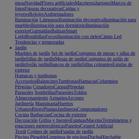
mesa
Navidad
Flores artificiales
Maceteros
Jarrones
Marcos de
fotos
Figuras decorativas
Cajitas y
joyeros
Relojes
Ambientadores
Iluminación
Lámparas
Iluminación decorativa
Iluminación para
muebles
Iluminación para dormitorio
Iluminación
exterior
Guirnaldas
Balizas
Smart
Light
Bombillas
Focos
Iluminación con rieles
Cintas Led
Tendencias y temporadas
Jardín
Muebles de jardín
Set de jardín
Conjuntos de mesas y sillas de
jardín
Sillas de jardín
Mesas de jardín
Conjuntos de sofás de
jardín
Sofás jardín
Bancos de jardín
Sillas colgantes
Estufas de
exterior
Hamacas y tumbonas
Accesorios
Balancines
Tumbonas
Hamacas
Columpios
Pérgolas
Cenadores
Carpas
Pérgolas
Parasoles
Sombrillas
Parasoles
Toldos
Almacenamiento
Armarios
Arcones
Jardinería
Maquinaria
Huertos
Urbanos
Riego
Plantas
Jardineras
Compostadores
Cocina
Barbacoas
Cocina de exterior
Decoración
Grifos y fuentes
Estatuas
Macetas
Termómetros y
estaciones metereológicas
Paneles
Cesped Artificial
Textil
Cojines de jardín
Fundas de jardín
Piscina
Plegable
Limpieza de piscinas
Ducha
Hinchable