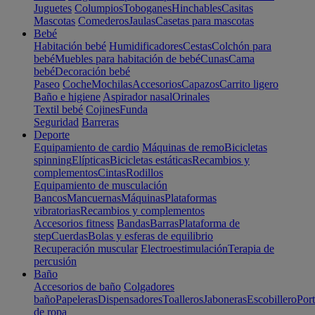
Juguetes
Columpios
Toboganes
Hinchables
Casitas
Mascotas
Comederos
Jaulas
Casetas para mascotas
Bebé
Habitación bebé
Humidificadores
Cestas
Colchón para
bebé
Muebles para habitación de bebé
Cunas
Cama
bebé
Decoración bebé
Paseo
Coche
Mochilas
Accesorios
Capazos
Carrito ligero
Baño e higiene
Aspirador nasal
Orinales
Textil bebé
Cojines
Funda
Seguridad
Barreras
Deporte
Equipamiento de cardio
Máquinas de remo
Bicicletas
spinning
Elípticas
Bicicletas estáticas
Recambios y
complementos
Cintas
Rodillos
Equipamiento de musculación
Bancos
Mancuernas
Máquinas
Plataformas
vibratorias
Recambios y complementos
Accesorios fitness
Bandas
Barras
Plataforma de
step
Cuerdas
Bolas y esferas de equilibrio
Recuperación muscular
Electroestimulación
Terapia de
percusión
Baño
Accesorios de baño
Colgadores
baño
Papeleras
Dispensadores
Toalleros
Jaboneras
Escobillero
Port
de ropa