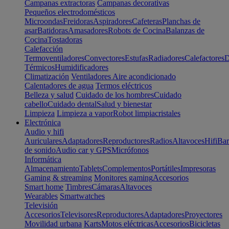
Campanas extractoras
Campanas decorativas
Pequeños electrodomésticos
Microondas
Freidoras
Aspiradores
Cafeteras
Planchas de
asar
Batidoras
Amasadores
Robots de Cocina
Balanzas de
Cocina
Tostadoras
Calefacción
Termoventiladores
Convectores
Estufas
Radiadores
Calefactores
D
Térmicos
Humidificadores
Climatización
Ventiladores
Aire acondicionado
Calentadores de agua
Termos eléctricos
Belleza y salud
Cuidado de los hombres
Cuidado
cabello
Cuidado dental
Salud y bienestar
Limpieza
Limpieza a vapor
Robot limpiacristales
Electrónica
Audio y hifi
Auriculares
Adaptadores
Reproductores
Radios
Altavoces
Hifi
Bar
de sonido
Audio car y GPS
Micrófonos
Informática
Almacenamiento
Tablets
Complementos
Portátiles
Impresoras
Gaming & streaming
Monitores gaming
Accesorios
Smart home
Timbres
Cámaras
Altavoces
Wearables
Smartwatches
Televisión
Accesorios
Televisores
Reproductores
Adaptadores
Proyectores
Movilidad urbana
Karts
Motos eléctricas
Accesorios
Bicicletas