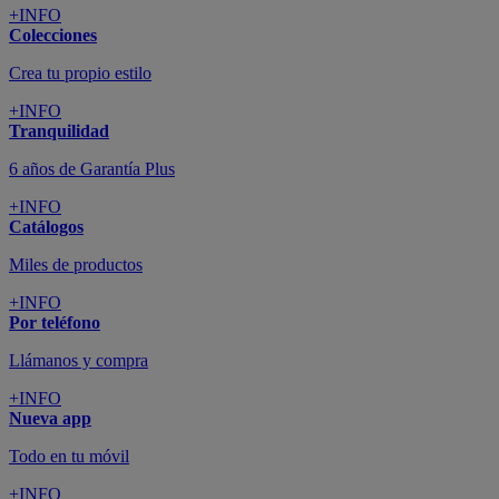
+INFO
Colecciones
Crea tu propio estilo
+INFO
Tranquilidad
6 años de Garantía Plus
+INFO
Catálogos
Miles de productos
+INFO
Por teléfono
Llámanos y compra
+INFO
Nueva app
Todo en tu móvil
+INFO