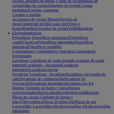
cocina
Conjuntos de mesas y sillas de cocina
Mesas de
cocina
Sillas de cocina
Taburetes de cocina
Cocinas
modulares
Cocinas completas
Cocinas a medida
Accesorios de cocina
Menaje
Servicio de
mesa
Cubertería
Cuchillos para chef
Vinos y
licores
Botellas
Utensilios de cocina
Vajilla
Bandejas
Electrodomésticos
Frigoríficos
Frigoríficos americanos
Frigoríficos
combi
Vinotecas
Frigoríficos integrables
Frigoríficos
pequeños
Frigoríficos portátiles
Congeladores
Congeladores verticales
Congeladores
horizontales
Lavadoras
Lavadoras de carga frontal
Lavadoras de carga
superior
Lavadoras - Secadoras
Lavadoras
integrables
Lavadoras por kg
Secadoras
Lavadoras - Secadoras
Secadoras con bomba de
calor
Secadoras de condensación
Secadoras de
evacuación
Secadoras integrables
Secadoras por Kg
Hornos
Conjunto de horno y placa
Hornos
convencionales
Hornos pirolíticos
Hornos multifunción
Placas de cocina
Conjunto de horno y
placa
Vitrocerámica
Placas de inducción
Placas de gas
Lavavajillas
Lavavajillas 60cm
Lavavajillas 45cm
Lavavajillas
integrables