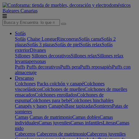
Baleares
Canarias
Sofás
Sofás
Chaise Longue
Rinconeras
Sofás cama
Sofás 2
plazas
Sofás 3 plazas
Sofás de piel
Sofás relax
Sofás
exterior
Divanes
Sillones
Sillones decorativos
Sillones relax
Sillones relax
levantapersonas
Puffs
Puffs decorativos
Puffs pera
Puffs reposapiés
Puffs con
almacenaje
Descanso
Colchones
Packs colchón y canapé
Colchones
viscoelásticos
Colchones de muelles
Colchones de muelles
ensacados
Colchones enrollados
Colchones de
espuma
Colchones para bebé
Colchones hinchables
Canapés y bases
Canapés
Base tapizadas
Somieres
Patas de
somieres
Camas
Camas de matrimonio
Camas dobles
Camas
individuales
Camas juveniles
Camas infantiles
Literas
Camas
nido
Cabeceros
Cabeceros de matrimonio
Cabeceros juveniles