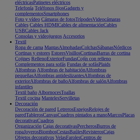
eléctricas
Patinetes eléctricos
Telefonía
Teléfonos fijos
Gadgets y
complementos
Smartphones
Foto y vídeo
Cámaras de fotos
Trípodes
Videocámaras
Cables
Cables HDMI
Cables de alimentación
Cables
USB
Cables Jack
Consolas y videojuegos
Accesorios
Textil
Ropa de cama
Mantas
Almohadas
Colchas
Sábanas
Nórdicos
Cortinas y estores
Estores
Visillos
Cortinas
Barras de cortina
Cojines
Relleno
Exterior
Fundas
Cojín con relleno
Complementos para sofás
Fundas de sofás
Plaids
Alfombras
Alfombras de habitación
Alfombras
pequeñas
Alfombras antideslizantes
Alfombras de
exterior
Alfombras de baño
Alfombras de salón
Alfombras
infantiles
Textil baño
Albornoces
Toallas
Textil cocina
Manteles
Servilletas
Decoración
Decoración de pared
Letreros
Espejos
Relojes de
pared
Tableros
Canvas
Cuadros pintados a mano
Marcos
Placas
decorativas
Cuadros
Organización
Cajas decorativas
Percheros
Burros de
ropa
Joyeros
Biombos
Cestas
Baúles
Revisteros
Cajas
Objetos decorativos
Velas
Faroles
Centros de