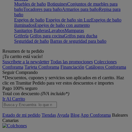
Muebles de baño
Botiquines
Conjuntos de muebles para
baño
Tocadores para baño
Armarios para baño
Repisa para
baño
Espejos de baño
Espejos de baño sin Luz
Espejos de baño
iluminados
Espejos de baño con aumento
Sanitarios
Bañeras
Lavabos
Mamparas
Grifería
Grifos para cocina
Grifos para ducha
Seguridad de baño
Barras de seguridad para baño
Resumen de tu pedido
¡Tu carrito está vacío!
Suscríbete a la newsletter
Todas las promociones
Colecciones
Conforama
Tarjeta Conforama
Financiación
Catálogos Conforama
Seguir Comprando
*Descuentos, cupones y servicios son aplicados en el carrito. Haz
clic en Tramitar Pedido para ver estos descuentos e importes
Pago 100% seguro
Total con descuento
(IVA incluido*)
Ir Al Carrito
Estado de mi pedido
Tiendas
Ayuda
Blog
App Conforama
Baleares
Canarias