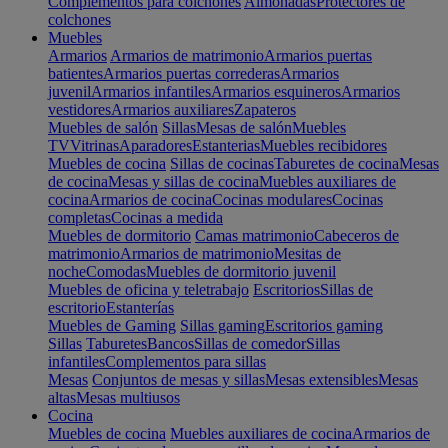
Complementos para colchones
Almohadas
Protectores de
colchones
Muebles
Armarios
Armarios de matrimonio
Armarios puertas
batientes
Armarios puertas correderas
Armarios
juvenil
Armarios infantiles
Armarios esquineros
Armarios
vestidores
Armarios auxiliares
Zapateros
Muebles de salón
Sillas
Mesas de salón
Muebles
TV
Vitrinas
Aparadores
Estanterias
Muebles recibidores
Muebles de cocina
Sillas de cocinas
Taburetes de cocina
Mesas
de cocina
Mesas y sillas de cocina
Muebles auxiliares de
cocina
Armarios de cocina
Cocinas modulares
Cocinas
completas
Cocinas a medida
Muebles de dormitorio
Camas matrimonio
Cabeceros de
matrimonio
Armarios de matrimonio
Mesitas de
noche
Comodas
Muebles de dormitorio juvenil
Muebles de oficina y teletrabajo
Escritorios
Sillas de
escritorio
Estanterías
Muebles de Gaming
Sillas gaming
Escritorios gaming
Sillas
Taburetes
Bancos
Sillas de comedor
Sillas
infantiles
Complementos para sillas
Mesas
Conjuntos de mesas y sillas
Mesas extensibles
Mesas
altas
Mesas multiusos
Cocina
Muebles de cocina
Muebles auxiliares de cocina
Armarios de