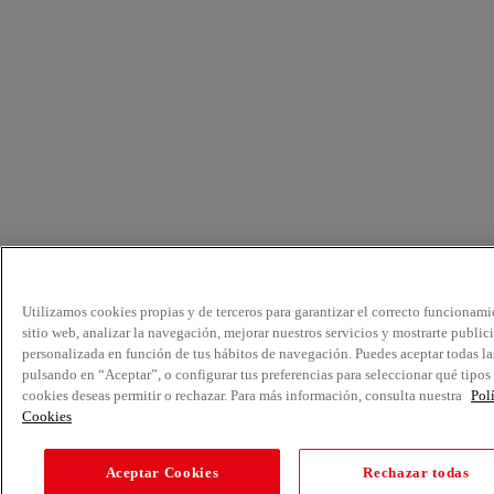
Utilizamos cookies propias y de terceros para garantizar el correcto funcionami
sitio web, analizar la navegación, mejorar nuestros servicios y mostrarte public
personalizada en función de tus hábitos de navegación. Puedes aceptar todas la
pulsando en “Aceptar”, o configurar tus preferencias para seleccionar qué tipos
cookies deseas permitir o rechazar. Para más información, consulta nuestra
Pol
Cookies
Aceptar Cookies
Rechazar todas