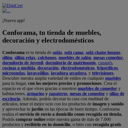
¡Nueva app!
Conforama, tu tienda de muebles,
decoración y electrodomésticos
Conforama
es tu tienda de
sofás
,
sofá cama
,
sofá chaise longue
,
sillón
,
sillón relax
,
colchones
,
muebles de salón
,
mesas comedor
,
dormitorio de juvenil
,
dormitorio de matrimonio
,
canapés
,
cocinas a medida
,
decoración
,
electrodomésticos
,
frigoríficos
,
microondas
,
lavavajillas
,
lavadora secadora
, y
televisiones
.
Descubre nuestra amplia variedad de estilos en cualquier
muebles
para tu hogar,
con los mejores precios y promociones
. Crea el
espacio en el que vives gracias a nuestros
muebles de comedor
y
habitaciones,
armarios
y
zapateros
,
mesas de comedor
y
sillas de
escritorio
. Además, podrás decorar tu casa con multitud de
artículos, tener el mejor ocio con los productos de
imagen y sonido
y aprovechar tu
jardín
en las épocas de buen tiempo. Conforama
realiza el
servicio de envío a domicilio como recogida en tienda.
Podrás
comprar online
entre nuestra gama de más de 7.000
productos y
recibirlo en tu domicilio
, o bien con
recogida gratis