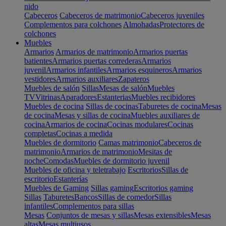
nido
Cabeceros
Cabeceros de matrimonio
Cabeceros juveniles
Complementos para colchones
Almohadas
Protectores de
colchones
Muebles
Armarios
Armarios de matrimonio
Armarios puertas
batientes
Armarios puertas correderas
Armarios
juvenil
Armarios infantiles
Armarios esquineros
Armarios
vestidores
Armarios auxiliares
Zapateros
Muebles de salón
Sillas
Mesas de salón
Muebles
TV
Vitrinas
Aparadores
Estanterias
Muebles recibidores
Muebles de cocina
Sillas de cocinas
Taburetes de cocina
Mesas
de cocina
Mesas y sillas de cocina
Muebles auxiliares de
cocina
Armarios de cocina
Cocinas modulares
Cocinas
completas
Cocinas a medida
Muebles de dormitorio
Camas matrimonio
Cabeceros de
matrimonio
Armarios de matrimonio
Mesitas de
noche
Comodas
Muebles de dormitorio juvenil
Muebles de oficina y teletrabajo
Escritorios
Sillas de
escritorio
Estanterías
Muebles de Gaming
Sillas gaming
Escritorios gaming
Sillas
Taburetes
Bancos
Sillas de comedor
Sillas
infantiles
Complementos para sillas
Mesas
Conjuntos de mesas y sillas
Mesas extensibles
Mesas
altas
Mesas multiusos