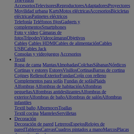
Televisión
Accesorios
Televisores
Reproductores
Adaptadores
Proyectores
Movilidad urbana
Karts
Motos eléctricas
Accesorios
Bicicletas
eléctricas
Patinetes eléctricos
Telefonía
Teléfonos fijos
Gadgets y
complementos
Smartphones
Foto y vídeo
Cámaras de
fotos
Trípodes
Videocámaras
Objetivos
Cables
Cables HDMI
Cables de alimentación
Cables
USB
Cables Jack
Consolas y videojuegos
Accesorios
Textil
Ropa de cama
Mantas
Almohadas
Colchas
Sábanas
Nórdicos
Cortinas y estores
Estores
Visillos
Cortinas
Barras de cortina
Cojines
Relleno
Exterior
Fundas
Cojín con relleno
Complementos para sofás
Fundas de sofás
Plaids
Alfombras
Alfombras de habitación
Alfombras
pequeñas
Alfombras antideslizantes
Alfombras de
exterior
Alfombras de baño
Alfombras de salón
Alfombras
infantiles
Textil baño
Albornoces
Toallas
Textil cocina
Manteles
Servilletas
Decoración
Decoración de pared
Letreros
Espejos
Relojes de
pared
Tableros
Canvas
Cuadros pintados a mano
Marcos
Placas