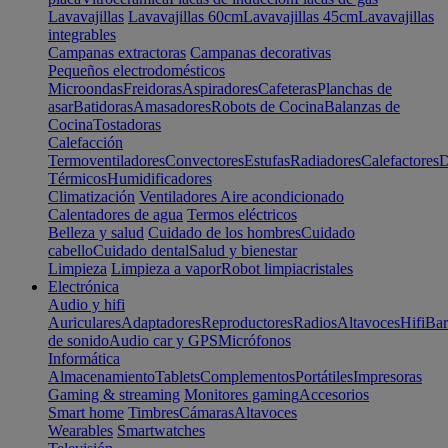
Lavavajillas
Lavavajillas 60cm
Lavavajillas 45cm
Lavavajillas
integrables
Campanas extractoras
Campanas decorativas
Pequeños electrodomésticos
Microondas
Freidoras
Aspiradores
Cafeteras
Planchas de
asar
Batidoras
Amasadores
Robots de Cocina
Balanzas de
Cocina
Tostadoras
Calefacción
Termoventiladores
Convectores
Estufas
Radiadores
Calefactores
D
Térmicos
Humidificadores
Climatización
Ventiladores
Aire acondicionado
Calentadores de agua
Termos eléctricos
Belleza y salud
Cuidado de los hombres
Cuidado
cabello
Cuidado dental
Salud y bienestar
Limpieza
Limpieza a vapor
Robot limpiacristales
Electrónica
Audio y hifi
Auriculares
Adaptadores
Reproductores
Radios
Altavoces
Hifi
Bar
de sonido
Audio car y GPS
Micrófonos
Informática
Almacenamiento
Tablets
Complementos
Portátiles
Impresoras
Gaming & streaming
Monitores gaming
Accesorios
Smart home
Timbres
Cámaras
Altavoces
Wearables
Smartwatches