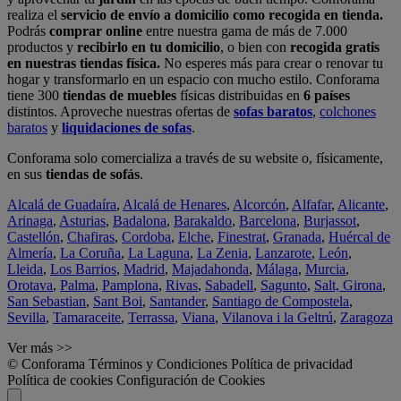
realiza el
servicio de envío a domicilio como recogida en tienda.
Podrás
comprar online
entre nuestra gama de más de 7.000
productos y
recibirlo en tu domicilio
, o bien con
recogida gratis
en nuestras tiendas física.
No esperes más para crear o renovar tu
hogar y transformarlo en un espacio con mucho estilo. Conforama
tiene 300
tiendas de muebles
físicas distribuidas en
6 países
distintos. Aproveche nuestras ofertas de
sofas baratos
,
colchones
baratos
y
liquidaciones de sofas
.
Conforama solo comercializa a través de su website o, físicamente,
en sus
tiendas de sofás
.
Alcalá de Guadaíra
,
Alcalá de Henares
,
Alcorcón
,
Alfafar
,
Alicante
,
Arinaga
,
Asturias
,
Badalona
,
Barakaldo
,
Barcelona
,
Burjassot
,
Castellón
,
Chafiras
,
Cordoba
,
Elche
,
Finestrat
,
Granada
,
Huércal de
Almería
,
La Coruña
,
La Laguna
,
La Zenia
,
Lanzarote
,
León
,
Lleida
,
Los Barrios
,
Madrid
,
Majadahonda
,
Málaga
,
Murcia
,
Orotava
,
Palma
,
Pamplona
,
Rivas
,
Sabadell
,
Sagunto
,
Salt, Girona
,
San Sebastian
,
Sant Boi
,
Santander
,
Santiago de Compostela
,
Sevilla
,
Tamaraceite
,
Terrassa
,
Viana
,
Vilanova i la Geltrú
,
Zaragoza
Ver más >>
© Conforama
Términos y Condiciones
Política de privacidad
Política de cookies
Configuración de Cookies