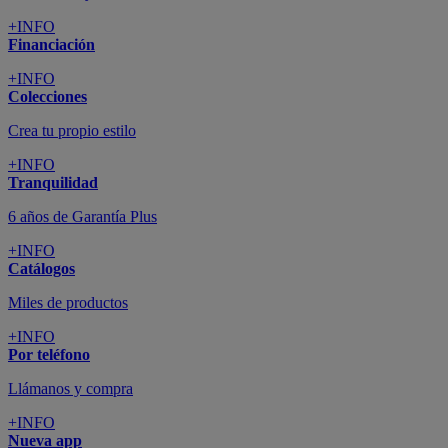
+INFO
Financiación
+INFO
Colecciones
Crea tu propio estilo
+INFO
Tranquilidad
6 años de Garantía Plus
+INFO
Catálogos
Miles de productos
+INFO
Por teléfono
Llámanos y compra
+INFO
Nueva app