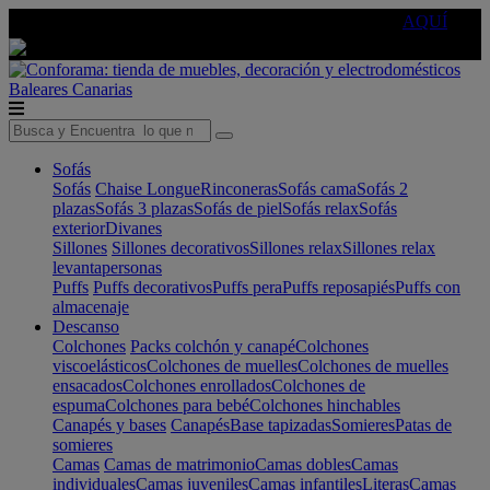
🔵Cambia tu electro con
-10% EXTRA
de descuento ☑️
AQUÍ
Baleares
Canarias
Sofás
Sofás
Chaise Longue
Rinconeras
Sofás cama
Sofás 2
plazas
Sofás 3 plazas
Sofás de piel
Sofás relax
Sofás
exterior
Divanes
Sillones
Sillones decorativos
Sillones relax
Sillones relax
levantapersonas
Puffs
Puffs decorativos
Puffs pera
Puffs reposapiés
Puffs con
almacenaje
Descanso
Colchones
Packs colchón y canapé
Colchones
viscoelásticos
Colchones de muelles
Colchones de muelles
ensacados
Colchones enrollados
Colchones de
espuma
Colchones para bebé
Colchones hinchables
Canapés y bases
Canapés
Base tapizadas
Somieres
Patas de
somieres
Camas
Camas de matrimonio
Camas dobles
Camas
individuales
Camas juveniles
Camas infantiles
Literas
Camas