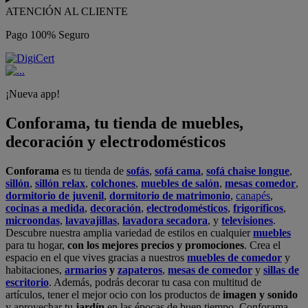
ATENCIÓN AL CLIENTE
Pago 100% Seguro
¡Nueva app!
Conforama, tu tienda de muebles,
decoración y electrodomésticos
Conforama
es tu tienda de
sofás
,
sofá cama
,
sofá chaise longue
,
sillón
,
sillón relax
,
colchones
,
muebles de salón
,
mesas comedor
,
dormitorio de juvenil
,
dormitorio de matrimonio
,
canapés
,
cocinas a medida
,
decoración
,
electrodomésticos
,
frigoríficos
,
microondas
,
lavavajillas
,
lavadora secadora
, y
televisiones
.
Descubre nuestra amplia variedad de estilos en cualquier
muebles
para tu hogar,
con los mejores precios y promociones
. Crea el
espacio en el que vives gracias a nuestros
muebles de comedor
y
habitaciones,
armarios
y
zapateros
,
mesas de comedor
y
sillas de
escritorio
. Además, podrás decorar tu casa con multitud de
artículos, tener el mejor ocio con los productos de
imagen y sonido
y aprovechar tu
jardín
en las épocas de buen tiempo. Conforama