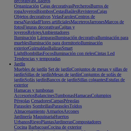
decorativas
Cuadros
Organización
Cajas decorativas
Percheros
Burros de
ropa
Joyeros
Biombos
Cestas
Baúles
Revisteros
Cajas
Objetos decorativos
Velas
Faroles
Centros de
mesa
Navidad
Flores artificiales
Maceteros
Jarrones
Marcos de
fotos
Figuras decorativas
Cajitas y
joyeros
Relojes
Ambientadores
Iluminación
Lámparas
Iluminación decorativa
Iluminación para
muebles
Iluminación para dormitorio
Iluminación
exterior
Guirnaldas
Balizas
Smart
Light
Bombillas
Focos
Iluminación con rieles
Cintas Led
Tendencias y temporadas
Jardín
Muebles de jardín
Set de jardín
Conjuntos de mesas y sillas de
jardín
Sillas de jardín
Mesas de jardín
Conjuntos de sofás de
jardín
Sofás jardín
Bancos de jardín
Sillas colgantes
Estufas de
exterior
Hamacas y tumbonas
Accesorios
Balancines
Tumbonas
Hamacas
Columpios
Pérgolas
Cenadores
Carpas
Pérgolas
Parasoles
Sombrillas
Parasoles
Toldos
Almacenamiento
Armarios
Arcones
Jardinería
Maquinaria
Huertos
Urbanos
Riego
Plantas
Jardineras
Compostadores
Cocina
Barbacoas
Cocina de exterior