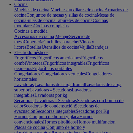
Cocina
Muebles de cocina
Muebles auxiliares de cocina
Armarios de
cocina
Conjuntos de mesas y sillas de cocina
Mesas de
cocina
Sillas de cocina
Taburetes de cocina
Cocinas
modulares
Cocinas completas
Cocinas a medida
Accesorios de cocina
Menaje
Servicio de
mesa
Cubertería
Cuchillos para chef
Vinos y
licores
Botellas
Utensilios de cocina
Vajilla
Bandejas
Electrodomésticos
Frigoríficos
Frigoríficos americanos
Frigoríficos
combi
Vinotecas
Frigoríficos integrables
Frigoríficos
pequeños
Frigoríficos portátiles
Congeladores
Congeladores verticales
Congeladores
horizontales
Lavadoras
Lavadoras de carga frontal
Lavadoras de carga
superior
Lavadoras - Secadoras
Lavadoras
integrables
Lavadoras por kg
Secadoras
Lavadoras - Secadoras
Secadoras con bomba de
calor
Secadoras de condensación
Secadoras de
evacuación
Secadoras integrables
Secadoras por Kg
Hornos
Conjunto de horno y placa
Hornos
convencionales
Hornos pirolíticos
Hornos multifunción
Placas de cocina
Conjunto de horno y
placa
Vitrocerámica
Placas de inducción
Placas de gas