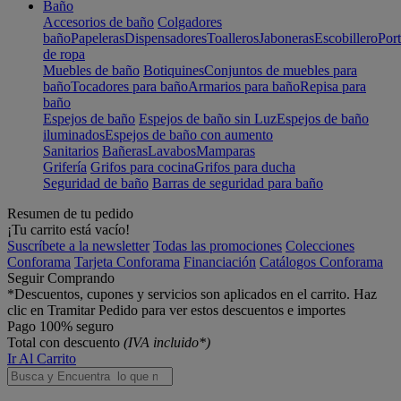
Baño
Accesorios de baño
Colgadores
baño
Papeleras
Dispensadores
Toalleros
Jaboneras
Escobillero
Port
de ropa
Muebles de baño
Botiquines
Conjuntos de muebles para
baño
Tocadores para baño
Armarios para baño
Repisa para
baño
Espejos de baño
Espejos de baño sin Luz
Espejos de baño
iluminados
Espejos de baño con aumento
Sanitarios
Bañeras
Lavabos
Mamparas
Grifería
Grifos para cocina
Grifos para ducha
Seguridad de baño
Barras de seguridad para baño
Resumen de tu pedido
¡Tu carrito está vacío!
Suscríbete a la newsletter
Todas las promociones
Colecciones
Conforama
Tarjeta Conforama
Financiación
Catálogos Conforama
Seguir Comprando
*Descuentos, cupones y servicios son aplicados en el carrito. Haz
clic en Tramitar Pedido para ver estos descuentos e importes
Pago 100% seguro
Total con descuento
(IVA incluido*)
Ir Al Carrito