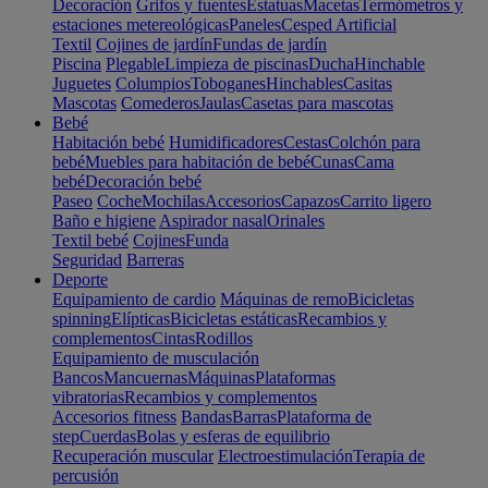
Decoración
Grifos y fuentes
Estatuas
Macetas
Termómetros y
estaciones metereológicas
Paneles
Cesped Artificial
Textil
Cojines de jardín
Fundas de jardín
Piscina
Plegable
Limpieza de piscinas
Ducha
Hinchable
Juguetes
Columpios
Toboganes
Hinchables
Casitas
Mascotas
Comederos
Jaulas
Casetas para mascotas
Bebé
Habitación bebé
Humidificadores
Cestas
Colchón para
bebé
Muebles para habitación de bebé
Cunas
Cama
bebé
Decoración bebé
Paseo
Coche
Mochilas
Accesorios
Capazos
Carrito ligero
Baño e higiene
Aspirador nasal
Orinales
Textil bebé
Cojines
Funda
Seguridad
Barreras
Deporte
Equipamiento de cardio
Máquinas de remo
Bicicletas
spinning
Elípticas
Bicicletas estáticas
Recambios y
complementos
Cintas
Rodillos
Equipamiento de musculación
Bancos
Mancuernas
Máquinas
Plataformas
vibratorias
Recambios y complementos
Accesorios fitness
Bandas
Barras
Plataforma de
step
Cuerdas
Bolas y esferas de equilibrio
Recuperación muscular
Electroestimulación
Terapia de
percusión