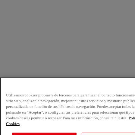
Utilizamos cookies propias y de terceros para garantizar el correcto funcionami
sitio web, analizar la navegación, mejorar nuestros servicios y mostrarte public
personalizada en función de tus hábitos de navegación. Puedes aceptar todas la
pulsando en “Aceptar”, o configurar tus preferencias para seleccionar qué tipos
cookies deseas permitir o rechazar. Para más información, consulta nuestra
Pol
Cookies