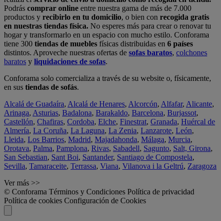
Podrás
comprar online
entre nuestra gama de más de 7.000
productos y
recibirlo en tu domicilio
, o bien con
recogida gratis
en nuestras tiendas física.
No esperes más para crear o renovar tu
hogar y transformarlo en un espacio con mucho estilo. Conforama
tiene 300
tiendas de muebles
físicas distribuidas en
6 países
distintos. Aproveche nuestras ofertas de
sofas baratos
,
colchones
baratos
y
liquidaciones de sofas
.
Conforama solo comercializa a través de su website o, físicamente,
en sus
tiendas de sofás
.
Alcalá de Guadaíra
,
Alcalá de Henares
,
Alcorcón
,
Alfafar
,
Alicante
,
Arinaga
,
Asturias
,
Badalona
,
Barakaldo
,
Barcelona
,
Burjassot
,
Castellón
,
Chafiras
,
Cordoba
,
Elche
,
Finestrat
,
Granada
,
Huércal de
Almería
,
La Coruña
,
La Laguna
,
La Zenia
,
Lanzarote
,
León
,
Lleida
,
Los Barrios
,
Madrid
,
Majadahonda
,
Málaga
,
Murcia
,
Orotava
,
Palma
,
Pamplona
,
Rivas
,
Sabadell
,
Sagunto
,
Salt, Girona
,
San Sebastian
,
Sant Boi
,
Santander
,
Santiago de Compostela
,
Sevilla
,
Tamaraceite
,
Terrassa
,
Viana
,
Vilanova i la Geltrú
,
Zaragoza
Ver más >>
© Conforama
Términos y Condiciones
Política de privacidad
Política de cookies
Configuración de Cookies