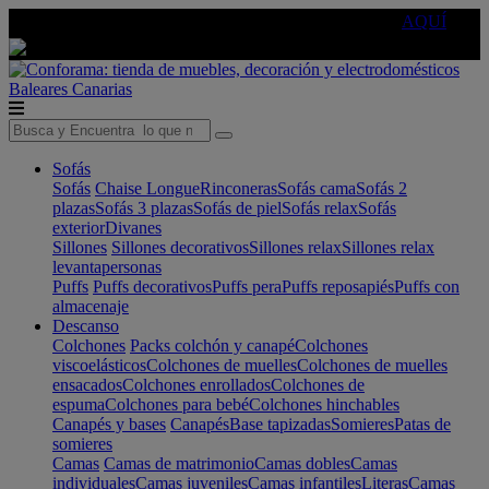
🔵Cambia tu electro con
-10% EXTRA
de descuento ☑️
AQUÍ
Baleares
Canarias
Sofás
Sofás
Chaise Longue
Rinconeras
Sofás cama
Sofás 2
plazas
Sofás 3 plazas
Sofás de piel
Sofás relax
Sofás
exterior
Divanes
Sillones
Sillones decorativos
Sillones relax
Sillones relax
levantapersonas
Puffs
Puffs decorativos
Puffs pera
Puffs reposapiés
Puffs con
almacenaje
Descanso
Colchones
Packs colchón y canapé
Colchones
viscoelásticos
Colchones de muelles
Colchones de muelles
ensacados
Colchones enrollados
Colchones de
espuma
Colchones para bebé
Colchones hinchables
Canapés y bases
Canapés
Base tapizadas
Somieres
Patas de
somieres
Camas
Camas de matrimonio
Camas dobles
Camas
individuales
Camas juveniles
Camas infantiles
Literas
Camas