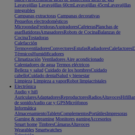
Lavavajillas
Lavavajillas 60cm
Lavavajillas 45cm
Lavavajillas
integrables
Campanas extractoras
Campanas decorativas
Pequeños electrodomésticos
Microondas
Freidoras
Aspiradores
Cafeteras
Planchas de
asar
Batidoras
Amasadores
Robots de Cocina
Balanzas de
Cocina
Tostadoras
Calefacción
Termoventiladores
Convectores
Estufas
Radiadores
Calefactores
D
Térmicos
Humidificadores
Climatización
Ventiladores
Aire acondicionado
Calentadores de agua
Termos eléctricos
Belleza y salud
Cuidado de los hombres
Cuidado
cabello
Cuidado dental
Salud y bienestar
Limpieza
Limpieza a vapor
Robot limpiacristales
Electrónica
Audio y hifi
Auriculares
Adaptadores
Reproductores
Radios
Altavoces
Hifi
Bar
de sonido
Audio car y GPS
Micrófonos
Informática
Almacenamiento
Tablets
Complementos
Portátiles
Impresoras
Gaming & streaming
Monitores gaming
Accesorios
Smart home
Timbres
Cámaras
Altavoces
Wearables
Smartwatches