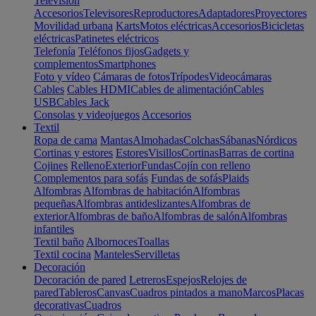
Televisión
Accesorios
Televisores
Reproductores
Adaptadores
Proyectores
Movilidad urbana
Karts
Motos eléctricas
Accesorios
Bicicletas
eléctricas
Patinetes eléctricos
Telefonía
Teléfonos fijos
Gadgets y
complementos
Smartphones
Foto y vídeo
Cámaras de fotos
Trípodes
Videocámaras
Cables
Cables HDMI
Cables de alimentación
Cables
USB
Cables Jack
Consolas y videojuegos
Accesorios
Textil
Ropa de cama
Mantas
Almohadas
Colchas
Sábanas
Nórdicos
Cortinas y estores
Estores
Visillos
Cortinas
Barras de cortina
Cojines
Relleno
Exterior
Fundas
Cojín con relleno
Complementos para sofás
Fundas de sofás
Plaids
Alfombras
Alfombras de habitación
Alfombras
pequeñas
Alfombras antideslizantes
Alfombras de
exterior
Alfombras de baño
Alfombras de salón
Alfombras
infantiles
Textil baño
Albornoces
Toallas
Textil cocina
Manteles
Servilletas
Decoración
Decoración de pared
Letreros
Espejos
Relojes de
pared
Tableros
Canvas
Cuadros pintados a mano
Marcos
Placas
decorativas
Cuadros