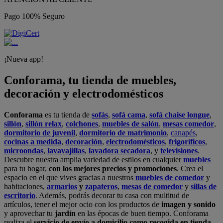
Pago 100% Seguro
¡Nueva app!
Conforama, tu tienda de muebles,
decoración y electrodomésticos
Conforama
es tu tienda de
sofás
,
sofá cama
,
sofá chaise longue
,
sillón
,
sillón relax
,
colchones
,
muebles de salón
,
mesas comedor
,
dormitorio de juvenil
,
dormitorio de matrimonio
,
canapés
,
cocinas a medida
,
decoración
,
electrodomésticos
,
frigoríficos
,
microondas
,
lavavajillas
,
lavadora secadora
, y
televisiones
.
Descubre nuestra amplia variedad de estilos en cualquier
muebles
para tu hogar,
con los mejores precios y promociones
. Crea el
espacio en el que vives gracias a nuestros
muebles de comedor
y
habitaciones,
armarios
y
zapateros
,
mesas de comedor
y
sillas de
escritorio
. Además, podrás decorar tu casa con multitud de
artículos, tener el mejor ocio con los productos de
imagen y sonido
y aprovechar tu
jardín
en las épocas de buen tiempo. Conforama
realiza el
servicio de envío a domicilio como recogida en tienda.