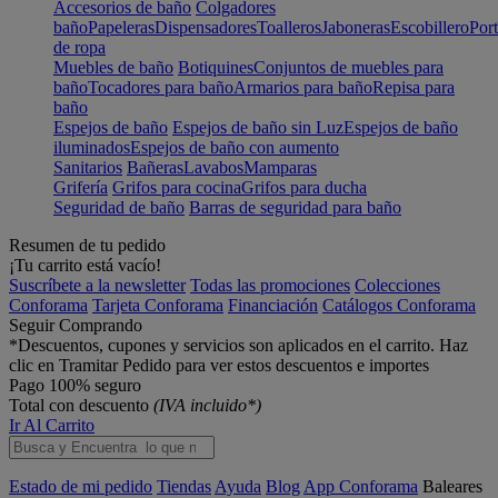
Accesorios de baño
Colgadores
baño
Papeleras
Dispensadores
Toalleros
Jaboneras
Escobillero
Port
de ropa
Muebles de baño
Botiquines
Conjuntos de muebles para
baño
Tocadores para baño
Armarios para baño
Repisa para
baño
Espejos de baño
Espejos de baño sin Luz
Espejos de baño
iluminados
Espejos de baño con aumento
Sanitarios
Bañeras
Lavabos
Mamparas
Grifería
Grifos para cocina
Grifos para ducha
Seguridad de baño
Barras de seguridad para baño
Resumen de tu pedido
¡Tu carrito está vacío!
Suscríbete a la newsletter
Todas las promociones
Colecciones
Conforama
Tarjeta Conforama
Financiación
Catálogos Conforama
Seguir Comprando
*Descuentos, cupones y servicios son aplicados en el carrito. Haz
clic en Tramitar Pedido para ver estos descuentos e importes
Pago 100% seguro
Total con descuento
(IVA incluido*)
Ir Al Carrito
Estado de mi pedido
Tiendas
Ayuda
Blog
App Conforama
Baleares