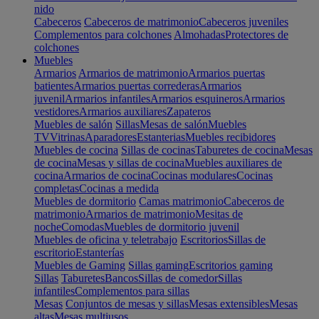
nido
Cabeceros
Cabeceros de matrimonio
Cabeceros juveniles
Complementos para colchones
Almohadas
Protectores de
colchones
Muebles
Armarios
Armarios de matrimonio
Armarios puertas
batientes
Armarios puertas correderas
Armarios
juvenil
Armarios infantiles
Armarios esquineros
Armarios
vestidores
Armarios auxiliares
Zapateros
Muebles de salón
Sillas
Mesas de salón
Muebles
TV
Vitrinas
Aparadores
Estanterias
Muebles recibidores
Muebles de cocina
Sillas de cocinas
Taburetes de cocina
Mesas
de cocina
Mesas y sillas de cocina
Muebles auxiliares de
cocina
Armarios de cocina
Cocinas modulares
Cocinas
completas
Cocinas a medida
Muebles de dormitorio
Camas matrimonio
Cabeceros de
matrimonio
Armarios de matrimonio
Mesitas de
noche
Comodas
Muebles de dormitorio juvenil
Muebles de oficina y teletrabajo
Escritorios
Sillas de
escritorio
Estanterías
Muebles de Gaming
Sillas gaming
Escritorios gaming
Sillas
Taburetes
Bancos
Sillas de comedor
Sillas
infantiles
Complementos para sillas
Mesas
Conjuntos de mesas y sillas
Mesas extensibles
Mesas
altas
Mesas multiusos