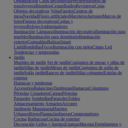
Organización
Cajas decorativas
Percheros
Burros de
ropa
Joyeros
Biombos
Cestas
Baúles
Revisteros
Cajas
Objetos decorativos
Velas
Faroles
Centros de
mesa
Navidad
Flores artificiales
Maceteros
Jarrones
Marcos de
fotos
Figuras decorativas
Cajitas y
joyeros
Relojes
Ambientadores
Iluminación
Lámparas
Iluminación decorativa
Iluminación para
muebles
Iluminación para dormitorio
Iluminación
exterior
Guirnaldas
Balizas
Smart
Light
Bombillas
Focos
Iluminación con rieles
Cintas Led
Tendencias y temporadas
Jardín
Muebles de jardín
Set de jardín
Conjuntos de mesas y sillas de
jardín
Sillas de jardín
Mesas de jardín
Conjuntos de sofás de
jardín
Sofás jardín
Bancos de jardín
Sillas colgantes
Estufas de
exterior
Hamacas y tumbonas
Accesorios
Balancines
Tumbonas
Hamacas
Columpios
Pérgolas
Cenadores
Carpas
Pérgolas
Parasoles
Sombrillas
Parasoles
Toldos
Almacenamiento
Armarios
Arcones
Jardinería
Maquinaria
Huertos
Urbanos
Riego
Plantas
Jardineras
Compostadores
Cocina
Barbacoas
Cocina de exterior
Decoración
Grifos y fuentes
Estatuas
Macetas
Termómetros y