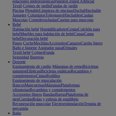
estaciones metereológicas
Paneles
Cesped Artificial
Textil
Cojines de jardín
Fundas de jardín
Piscina
Plegable
Limpieza de piscinas
Ducha
Hinchable
Juguetes
Columpios
Toboganes
Hinchables
Casitas
Mascotas
Comederos
Jaulas
Casetas para mascotas
Bebé
Habitación bebé
Humidificadores
Cestas
Colchón para
bebé
Muebles para habitación de bebé
Cunas
Cama
bebé
Decoración bebé
Paseo
Coche
Mochilas
Accesorios
Capazos
Carrito ligero
Baño e higiene
Aspirador nasal
Orinales
Textil bebé
Cojines
Funda
Seguridad
Barreras
Deporte
Equipamiento de cardio
Máquinas de remo
Bicicletas
spinning
Elípticas
Bicicletas estáticas
Recambios y
complementos
Cintas
Rodillos
Equipamiento de musculación
Bancos
Mancuernas
Máquinas
Plataformas
vibratorias
Recambios y complementos
Accesorios fitness
Bandas
Barras
Plataforma de
step
Cuerdas
Bolas y esferas de equilibrio
Recuperación muscular
Electroestimulación
Terapia de
percusión
Baño