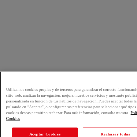
Utilizamos cookies propias y de terceros para garantizar el correcto funcionami
sitio web, analizar la navegación, mejorar nuestros servicios y mostrarte public
personalizada en función de tus hábitos de navegación. Puedes aceptar todas la
pulsando en “Aceptar”, o configurar tus preferencias para seleccionar qué tipos
cookies deseas permitir o rechazar. Para más información, consulta nuestra
Pol
Cookies
Aceptar Cookies
Rechazar todas