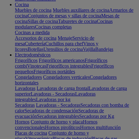
Cocina
Muebles de cocina
Muebles auxiliares de cocina
Armarios de
cocina
Conjuntos de mesas y sillas de cocina
Mesas de
cocina
Sillas de cocina
Taburetes de cocina
Cocinas
modulares
Cocinas completas
Cocinas a medida
Accesorios de cocina
Menaje
Servicio de
mesa
Cubertería
Cuchillos para chef
Vinos y
licores
Botellas
Utensilios de cocina
Vajilla
Bandejas
Electrodomésticos
Frigoríficos
Frigoríficos americanos
Frigoríficos
combi
Vinotecas
Frigoríficos integrables
Frigoríficos
pequeños
Frigoríficos portátiles
Congeladores
Congeladores verticales
Congeladores
horizontales
Lavadoras
Lavadoras de carga frontal
Lavadoras de carga
superior
Lavadoras - Secadoras
Lavadoras
integrables
Lavadoras por kg
Secadoras
Lavadoras - Secadoras
Secadoras con bomba de
calor
Secadoras de condensación
Secadoras de
evacuación
Secadoras integrables
Secadoras por Kg
Hornos
Conjunto de horno y placa
Hornos
convencionales
Hornos pirolíticos
Hornos multifunción
Placas de cocina
Conjunto de horno y
placa
Vitrocerámica
Placas de inducción
Placas de gas