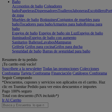
Baño
Accesorios de baño
Colgadores
baño
Papeleras
Dispensadores
Toalleros
Jaboneras
Escobillero
Port
de ropa
Muebles de baño
Botiquines
Conjuntos de muebles para
baño
Tocadores para baño
Armarios para baño
Repisa para
baño
Espejos de baño
Espejos de baño sin Luz
Espejos de baño
iluminados
Espejos de baño con aumento
Sanitarios
Bañeras
Lavabos
Mamparas
Grifería
Grifos para cocina
Grifos para ducha
Seguridad de baño
Barras de seguridad para baño
Resumen de tu pedido
¡Tu carrito está vacío!
Suscríbete a la newsletter
Todas las promociones
Colecciones
Conforama
Tarjeta Conforama
Financiación
Catálogos Conforama
Seguir Comprando
*Descuentos, cupones y servicios son aplicados en el carrito. Haz
clic en Tramitar Pedido para ver estos descuentos e importes
Pago 100% seguro
Total con descuento
(IVA incluido*)
Ir Al Carrito