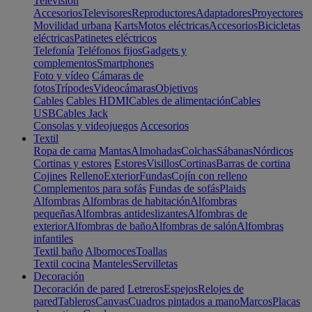
Televisión
Accesorios
Televisores
Reproductores
Adaptadores
Proyectores
Movilidad urbana
Karts
Motos eléctricas
Accesorios
Bicicletas
eléctricas
Patinetes eléctricos
Telefonía
Teléfonos fijos
Gadgets y
complementos
Smartphones
Foto y vídeo
Cámaras de
fotos
Trípodes
Videocámaras
Objetivos
Cables
Cables HDMI
Cables de alimentación
Cables
USB
Cables Jack
Consolas y videojuegos
Accesorios
Textil
Ropa de cama
Mantas
Almohadas
Colchas
Sábanas
Nórdicos
Cortinas y estores
Estores
Visillos
Cortinas
Barras de cortina
Cojines
Relleno
Exterior
Fundas
Cojín con relleno
Complementos para sofás
Fundas de sofás
Plaids
Alfombras
Alfombras de habitación
Alfombras
pequeñas
Alfombras antideslizantes
Alfombras de
exterior
Alfombras de baño
Alfombras de salón
Alfombras
infantiles
Textil baño
Albornoces
Toallas
Textil cocina
Manteles
Servilletas
Decoración
Decoración de pared
Letreros
Espejos
Relojes de
pared
Tableros
Canvas
Cuadros pintados a mano
Marcos
Placas