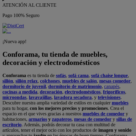
ATENCIÓN AL CLIENTE
Pago 100% Seguro
¡Nueva app!
Conforama, tu tienda de muebles,
decoración y electrodomésticos
Conforama
es tu tienda de
sofás
,
sofá cama
,
sofá chaise longue
,
sillón
,
sillón relax
,
colchones
,
muebles de salón
,
mesas comedor
,
dormitorio de juvenil
,
dormitorio de matrimonio
,
canapés
,
cocinas a medida
,
decoración
,
electrodomésticos
,
frigoríficos
,
microondas
,
lavavajillas
,
lavadora secadora
, y
televisiones
.
Descubre nuestra amplia variedad de estilos en cualquier
muebles
para tu hogar,
con los mejores precios y promociones
. Crea el
espacio en el que vives gracias a nuestros
muebles de comedor
y
habitaciones,
armarios
y
zapateros
,
mesas de comedor
y
sillas de
escritorio
. Además, podrás decorar tu casa con multitud de
artículos, tener el mejor ocio con los productos de
imagen y sonido
y aprovechar tu
jardín
en las épocas de buen tiempo. Conforama