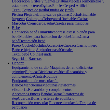
Decoración
Grifos y fuentes
Estatuas
Macetas
Termómetros y
estaciones metereológicas
Paneles
Cesped Artificial
Textil
Cojines de jardín
Fundas de jardín
Piscina
Plegable
Limpieza de piscinas
Ducha
Hinchable
Juguetes
Columpios
Toboganes
Hinchables
Casitas
Mascotas
Comederos
Jaulas
Casetas para mascotas
Bebé
Habitación bebé
Humidificadores
Cestas
Colchón para
bebé
Muebles para habitación de bebé
Cunas
Cama
bebé
Decoración bebé
Paseo
Coche
Mochilas
Accesorios
Capazos
Carrito ligero
Baño e higiene
Aspirador nasal
Orinales
Textil bebé
Cojines
Funda
Seguridad
Barreras
Deporte
Equipamiento de cardio
Máquinas de remo
Bicicletas
spinning
Elípticas
Bicicletas estáticas
Recambios y
complementos
Cintas
Rodillos
Equipamiento de musculación
Bancos
Mancuernas
Máquinas
Plataformas
vibratorias
Recambios y complementos
Accesorios fitness
Bandas
Barras
Plataforma de
step
Cuerdas
Bolas y esferas de equilibrio
Recuperación muscular
Electroestimulación
Terapia de
percusión