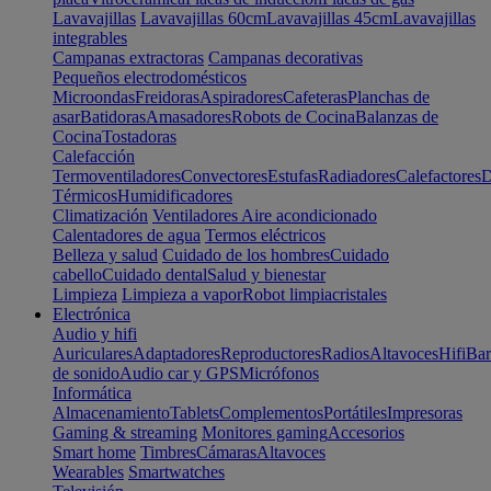
Lavavajillas
Lavavajillas 60cm
Lavavajillas 45cm
Lavavajillas
integrables
Campanas extractoras
Campanas decorativas
Pequeños electrodomésticos
Microondas
Freidoras
Aspiradores
Cafeteras
Planchas de
asar
Batidoras
Amasadores
Robots de Cocina
Balanzas de
Cocina
Tostadoras
Calefacción
Termoventiladores
Convectores
Estufas
Radiadores
Calefactores
D
Térmicos
Humidificadores
Climatización
Ventiladores
Aire acondicionado
Calentadores de agua
Termos eléctricos
Belleza y salud
Cuidado de los hombres
Cuidado
cabello
Cuidado dental
Salud y bienestar
Limpieza
Limpieza a vapor
Robot limpiacristales
Electrónica
Audio y hifi
Auriculares
Adaptadores
Reproductores
Radios
Altavoces
Hifi
Bar
de sonido
Audio car y GPS
Micrófonos
Informática
Almacenamiento
Tablets
Complementos
Portátiles
Impresoras
Gaming & streaming
Monitores gaming
Accesorios
Smart home
Timbres
Cámaras
Altavoces
Wearables
Smartwatches