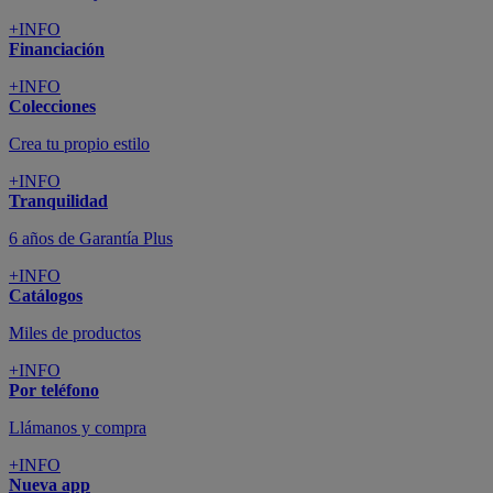
+INFO
Financiación
+INFO
Colecciones
Crea tu propio estilo
+INFO
Tranquilidad
6 años de Garantía Plus
+INFO
Catálogos
Miles de productos
+INFO
Por teléfono
Llámanos y compra
+INFO
Nueva app