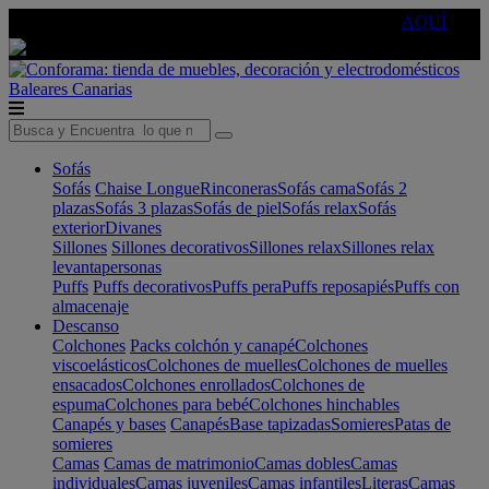
🔵Cambia tu electro con
-10% EXTRA
de descuento ☑️
AQUÍ
Baleares
Canarias
Sofás
Sofás
Chaise Longue
Rinconeras
Sofás cama
Sofás 2
plazas
Sofás 3 plazas
Sofás de piel
Sofás relax
Sofás
exterior
Divanes
Sillones
Sillones decorativos
Sillones relax
Sillones relax
levantapersonas
Puffs
Puffs decorativos
Puffs pera
Puffs reposapiés
Puffs con
almacenaje
Descanso
Colchones
Packs colchón y canapé
Colchones
viscoelásticos
Colchones de muelles
Colchones de muelles
ensacados
Colchones enrollados
Colchones de
espuma
Colchones para bebé
Colchones hinchables
Canapés y bases
Canapés
Base tapizadas
Somieres
Patas de
somieres
Camas
Camas de matrimonio
Camas dobles
Camas
individuales
Camas juveniles
Camas infantiles
Literas
Camas