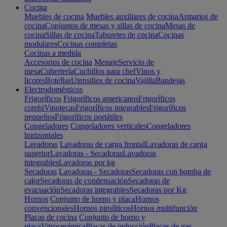
Cocina
Muebles de cocina
Muebles auxiliares de cocina
Armarios de
cocina
Conjuntos de mesas y sillas de cocina
Mesas de
cocina
Sillas de cocina
Taburetes de cocina
Cocinas
modulares
Cocinas completas
Cocinas a medida
Accesorios de cocina
Menaje
Servicio de
mesa
Cubertería
Cuchillos para chef
Vinos y
licores
Botellas
Utensilios de cocina
Vajilla
Bandejas
Electrodomésticos
Frigoríficos
Frigoríficos americanos
Frigoríficos
combi
Vinotecas
Frigoríficos integrables
Frigoríficos
pequeños
Frigoríficos portátiles
Congeladores
Congeladores verticales
Congeladores
horizontales
Lavadoras
Lavadoras de carga frontal
Lavadoras de carga
superior
Lavadoras - Secadoras
Lavadoras
integrables
Lavadoras por kg
Secadoras
Lavadoras - Secadoras
Secadoras con bomba de
calor
Secadoras de condensación
Secadoras de
evacuación
Secadoras integrables
Secadoras por Kg
Hornos
Conjunto de horno y placa
Hornos
convencionales
Hornos pirolíticos
Hornos multifunción
Placas de cocina
Conjunto de horno y
placa
Vitrocerámica
Placas de inducción
Placas de gas