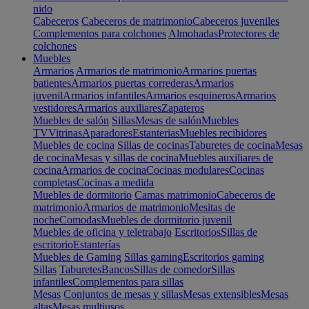
nido
Cabeceros
Cabeceros de matrimonio
Cabeceros juveniles
Complementos para colchones
Almohadas
Protectores de
colchones
Muebles
Armarios
Armarios de matrimonio
Armarios puertas
batientes
Armarios puertas correderas
Armarios
juvenil
Armarios infantiles
Armarios esquineros
Armarios
vestidores
Armarios auxiliares
Zapateros
Muebles de salón
Sillas
Mesas de salón
Muebles
TV
Vitrinas
Aparadores
Estanterias
Muebles recibidores
Muebles de cocina
Sillas de cocinas
Taburetes de cocina
Mesas
de cocina
Mesas y sillas de cocina
Muebles auxiliares de
cocina
Armarios de cocina
Cocinas modulares
Cocinas
completas
Cocinas a medida
Muebles de dormitorio
Camas matrimonio
Cabeceros de
matrimonio
Armarios de matrimonio
Mesitas de
noche
Comodas
Muebles de dormitorio juvenil
Muebles de oficina y teletrabajo
Escritorios
Sillas de
escritorio
Estanterías
Muebles de Gaming
Sillas gaming
Escritorios gaming
Sillas
Taburetes
Bancos
Sillas de comedor
Sillas
infantiles
Complementos para sillas
Mesas
Conjuntos de mesas y sillas
Mesas extensibles
Mesas
altas
Mesas multiusos