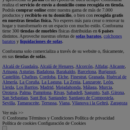
realiza el
servicio de envío a domicilio como recogida en tienda.
Podrás
comprar online
entre nuestra gama de más de 7.000
productos y
recibirlo en tu domicilio
, o bien con
recogida gratis
en nuestras tiendas física.
No esperes más para crear o renovar tu
hogar y transformarlo en un espacio con mucho estilo. Conforama
tiene 300
tiendas de muebles
físicas distribuidas en
6 países
distintos. Aproveche nuestras ofertas de
sofas baratos
,
colchones
baratos
y
liquidaciones de sofas
.
Conforama solo comercializa a través de su website o, físicamente,
en sus
tiendas de sofás
.
Alcalá de Guadaíra
,
Alcalá de Henares
,
Alcorcón
,
Alfafar
,
Alicante
,
Arinaga
,
Asturias
,
Badalona
,
Barakaldo
,
Barcelona
,
Burjassot
,
Castellón
,
Chafiras
,
Cordoba
,
Elche
,
Finestrat
,
Granada
,
Huércal de
Almería
,
La Coruña
,
La Laguna
,
La Zenia
,
Lanzarote
,
León
,
Lleida
,
Los Barrios
,
Madrid
,
Majadahonda
,
Málaga
,
Murcia
,
Orotava
,
Palma
,
Pamplona
,
Rivas
,
Sabadell
,
Sagunto
,
Salt, Girona
,
San Sebastian
,
Sant Boi
,
Santander
,
Santiago de Compostela
,
Sevilla
,
Tamaraceite
,
Terrassa
,
Viana
,
Vilanova i la Geltrú
,
Zaragoza
Ver más >>
© Conforama
Términos y Condiciones
Política de privacidad
Política de cookies
Configuración de Cookies