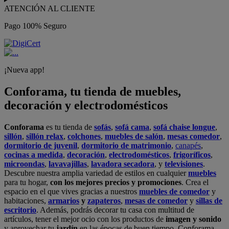
ATENCIÓN AL CLIENTE
Pago 100% Seguro
¡Nueva app!
Conforama, tu tienda de muebles,
decoración y electrodomésticos
Conforama
es tu tienda de
sofás
,
sofá cama
,
sofá chaise longue
,
sillón
,
sillón relax
,
colchones
,
muebles de salón
,
mesas comedor
,
dormitorio de juvenil
,
dormitorio de matrimonio
,
canapés
,
cocinas a medida
,
decoración
,
electrodomésticos
,
frigoríficos
,
microondas
,
lavavajillas
,
lavadora secadora
, y
televisiones
.
Descubre nuestra amplia variedad de estilos en cualquier
muebles
para tu hogar,
con los mejores precios y promociones
. Crea el
espacio en el que vives gracias a nuestros
muebles de comedor
y
habitaciones,
armarios
y
zapateros
,
mesas de comedor
y
sillas de
escritorio
. Además, podrás decorar tu casa con multitud de
artículos, tener el mejor ocio con los productos de
imagen y sonido
y aprovechar tu
jardín
en las épocas de buen tiempo. Conforama