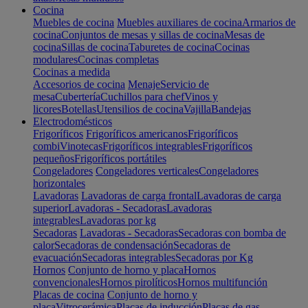
Cocina
Muebles de cocina
Muebles auxiliares de cocina
Armarios de
cocina
Conjuntos de mesas y sillas de cocina
Mesas de
cocina
Sillas de cocina
Taburetes de cocina
Cocinas
modulares
Cocinas completas
Cocinas a medida
Accesorios de cocina
Menaje
Servicio de
mesa
Cubertería
Cuchillos para chef
Vinos y
licores
Botellas
Utensilios de cocina
Vajilla
Bandejas
Electrodomésticos
Frigoríficos
Frigoríficos americanos
Frigoríficos
combi
Vinotecas
Frigoríficos integrables
Frigoríficos
pequeños
Frigoríficos portátiles
Congeladores
Congeladores verticales
Congeladores
horizontales
Lavadoras
Lavadoras de carga frontal
Lavadoras de carga
superior
Lavadoras - Secadoras
Lavadoras
integrables
Lavadoras por kg
Secadoras
Lavadoras - Secadoras
Secadoras con bomba de
calor
Secadoras de condensación
Secadoras de
evacuación
Secadoras integrables
Secadoras por Kg
Hornos
Conjunto de horno y placa
Hornos
convencionales
Hornos pirolíticos
Hornos multifunción
Placas de cocina
Conjunto de horno y
placa
Vitrocerámica
Placas de inducción
Placas de gas