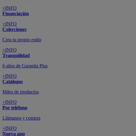
+INFO
Financiación
+INFO
Colecciones
Crea tu propio estilo
+INFO
Tranquilidad
6 años de Garantía Plus
+INFO
Catálogos
Miles de productos
+INFO
Por teléfono
Llámanos y compra
+INFO
Nueva app