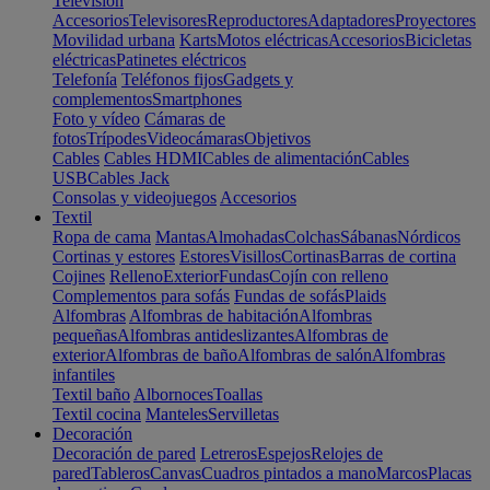
Televisión
Accesorios
Televisores
Reproductores
Adaptadores
Proyectores
Movilidad urbana
Karts
Motos eléctricas
Accesorios
Bicicletas
eléctricas
Patinetes eléctricos
Telefonía
Teléfonos fijos
Gadgets y
complementos
Smartphones
Foto y vídeo
Cámaras de
fotos
Trípodes
Videocámaras
Objetivos
Cables
Cables HDMI
Cables de alimentación
Cables
USB
Cables Jack
Consolas y videojuegos
Accesorios
Textil
Ropa de cama
Mantas
Almohadas
Colchas
Sábanas
Nórdicos
Cortinas y estores
Estores
Visillos
Cortinas
Barras de cortina
Cojines
Relleno
Exterior
Fundas
Cojín con relleno
Complementos para sofás
Fundas de sofás
Plaids
Alfombras
Alfombras de habitación
Alfombras
pequeñas
Alfombras antideslizantes
Alfombras de
exterior
Alfombras de baño
Alfombras de salón
Alfombras
infantiles
Textil baño
Albornoces
Toallas
Textil cocina
Manteles
Servilletas
Decoración
Decoración de pared
Letreros
Espejos
Relojes de
pared
Tableros
Canvas
Cuadros pintados a mano
Marcos
Placas