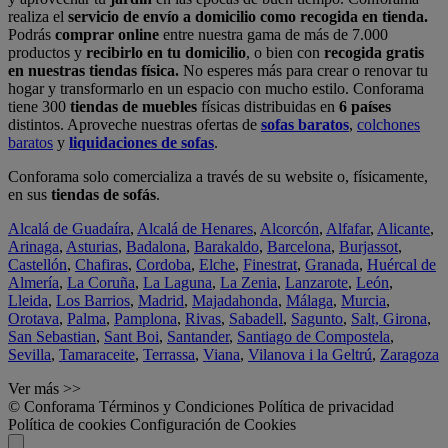
realiza el
servicio de envío a domicilio como recogida en tienda.
Podrás
comprar online
entre nuestra gama de más de 7.000
productos y
recibirlo en tu domicilio
, o bien con
recogida gratis
en nuestras tiendas física.
No esperes más para crear o renovar tu
hogar y transformarlo en un espacio con mucho estilo. Conforama
tiene 300
tiendas de muebles
físicas distribuidas en
6 países
distintos. Aproveche nuestras ofertas de
sofas baratos
,
colchones
baratos
y
liquidaciones de sofas
.
Conforama solo comercializa a través de su website o, físicamente,
en sus
tiendas de sofás
.
Alcalá de Guadaíra
,
Alcalá de Henares
,
Alcorcón
,
Alfafar
,
Alicante
,
Arinaga
,
Asturias
,
Badalona
,
Barakaldo
,
Barcelona
,
Burjassot
,
Castellón
,
Chafiras
,
Cordoba
,
Elche
,
Finestrat
,
Granada
,
Huércal de
Almería
,
La Coruña
,
La Laguna
,
La Zenia
,
Lanzarote
,
León
,
Lleida
,
Los Barrios
,
Madrid
,
Majadahonda
,
Málaga
,
Murcia
,
Orotava
,
Palma
,
Pamplona
,
Rivas
,
Sabadell
,
Sagunto
,
Salt, Girona
,
San Sebastian
,
Sant Boi
,
Santander
,
Santiago de Compostela
,
Sevilla
,
Tamaraceite
,
Terrassa
,
Viana
,
Vilanova i la Geltrú
,
Zaragoza
Ver más >>
© Conforama
Términos y Condiciones
Política de privacidad
Política de cookies
Configuración de Cookies