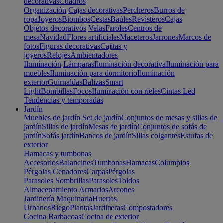
decorativas
Cuadros
Organización
Cajas decorativas
Percheros
Burros de
ropa
Joyeros
Biombos
Cestas
Baúles
Revisteros
Cajas
Objetos decorativos
Velas
Faroles
Centros de
mesa
Navidad
Flores artificiales
Maceteros
Jarrones
Marcos de
fotos
Figuras decorativas
Cajitas y
joyeros
Relojes
Ambientadores
Iluminación
Lámparas
Iluminación decorativa
Iluminación para
muebles
Iluminación para dormitorio
Iluminación
exterior
Guirnaldas
Balizas
Smart
Light
Bombillas
Focos
Iluminación con rieles
Cintas Led
Tendencias y temporadas
Jardín
Muebles de jardín
Set de jardín
Conjuntos de mesas y sillas de
jardín
Sillas de jardín
Mesas de jardín
Conjuntos de sofás de
jardín
Sofás jardín
Bancos de jardín
Sillas colgantes
Estufas de
exterior
Hamacas y tumbonas
Accesorios
Balancines
Tumbonas
Hamacas
Columpios
Pérgolas
Cenadores
Carpas
Pérgolas
Parasoles
Sombrillas
Parasoles
Toldos
Almacenamiento
Armarios
Arcones
Jardinería
Maquinaria
Huertos
Urbanos
Riego
Plantas
Jardineras
Compostadores
Cocina
Barbacoas
Cocina de exterior