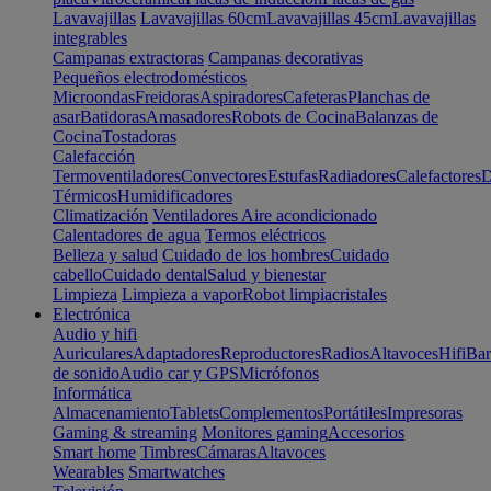
Lavavajillas
Lavavajillas 60cm
Lavavajillas 45cm
Lavavajillas
integrables
Campanas extractoras
Campanas decorativas
Pequeños electrodomésticos
Microondas
Freidoras
Aspiradores
Cafeteras
Planchas de
asar
Batidoras
Amasadores
Robots de Cocina
Balanzas de
Cocina
Tostadoras
Calefacción
Termoventiladores
Convectores
Estufas
Radiadores
Calefactores
D
Térmicos
Humidificadores
Climatización
Ventiladores
Aire acondicionado
Calentadores de agua
Termos eléctricos
Belleza y salud
Cuidado de los hombres
Cuidado
cabello
Cuidado dental
Salud y bienestar
Limpieza
Limpieza a vapor
Robot limpiacristales
Electrónica
Audio y hifi
Auriculares
Adaptadores
Reproductores
Radios
Altavoces
Hifi
Bar
de sonido
Audio car y GPS
Micrófonos
Informática
Almacenamiento
Tablets
Complementos
Portátiles
Impresoras
Gaming & streaming
Monitores gaming
Accesorios
Smart home
Timbres
Cámaras
Altavoces
Wearables
Smartwatches