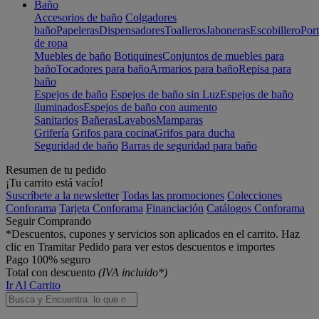
Baño
Accesorios de baño
Colgadores
baño
Papeleras
Dispensadores
Toalleros
Jaboneras
Escobillero
Port
de ropa
Muebles de baño
Botiquines
Conjuntos de muebles para
baño
Tocadores para baño
Armarios para baño
Repisa para
baño
Espejos de baño
Espejos de baño sin Luz
Espejos de baño
iluminados
Espejos de baño con aumento
Sanitarios
Bañeras
Lavabos
Mamparas
Grifería
Grifos para cocina
Grifos para ducha
Seguridad de baño
Barras de seguridad para baño
Resumen de tu pedido
¡Tu carrito está vacío!
Suscríbete a la newsletter
Todas las promociones
Colecciones
Conforama
Tarjeta Conforama
Financiación
Catálogos Conforama
Seguir Comprando
*Descuentos, cupones y servicios son aplicados en el carrito. Haz
clic en Tramitar Pedido para ver estos descuentos e importes
Pago 100% seguro
Total con descuento
(IVA incluido*)
Ir Al Carrito