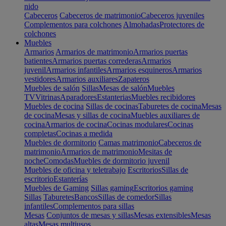
nido
Cabeceros
Cabeceros de matrimonio
Cabeceros juveniles
Complementos para colchones
Almohadas
Protectores de
colchones
Muebles
Armarios
Armarios de matrimonio
Armarios puertas
batientes
Armarios puertas correderas
Armarios
juvenil
Armarios infantiles
Armarios esquineros
Armarios
vestidores
Armarios auxiliares
Zapateros
Muebles de salón
Sillas
Mesas de salón
Muebles
TV
Vitrinas
Aparadores
Estanterias
Muebles recibidores
Muebles de cocina
Sillas de cocinas
Taburetes de cocina
Mesas
de cocina
Mesas y sillas de cocina
Muebles auxiliares de
cocina
Armarios de cocina
Cocinas modulares
Cocinas
completas
Cocinas a medida
Muebles de dormitorio
Camas matrimonio
Cabeceros de
matrimonio
Armarios de matrimonio
Mesitas de
noche
Comodas
Muebles de dormitorio juvenil
Muebles de oficina y teletrabajo
Escritorios
Sillas de
escritorio
Estanterías
Muebles de Gaming
Sillas gaming
Escritorios gaming
Sillas
Taburetes
Bancos
Sillas de comedor
Sillas
infantiles
Complementos para sillas
Mesas
Conjuntos de mesas y sillas
Mesas extensibles
Mesas
altas
Mesas multiusos