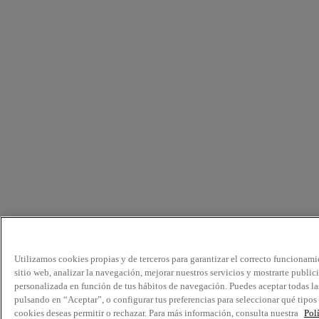
Utilizamos cookies propias y de terceros para garantizar el correcto funcionami
sitio web, analizar la navegación, mejorar nuestros servicios y mostrarte public
personalizada en función de tus hábitos de navegación. Puedes aceptar todas la
pulsando en “Aceptar”, o configurar tus preferencias para seleccionar qué tipos
cookies deseas permitir o rechazar. Para más información, consulta nuestra
Pol