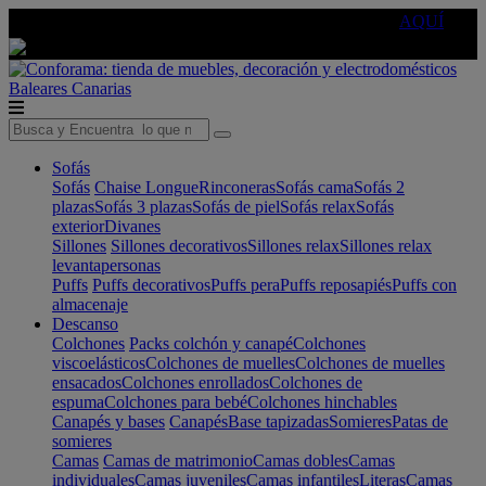
🔵Cambia tu electro con
-10% EXTRA
de descuento ☑️
AQUÍ
Baleares
Canarias
Sofás
Sofás
Chaise Longue
Rinconeras
Sofás cama
Sofás 2
plazas
Sofás 3 plazas
Sofás de piel
Sofás relax
Sofás
exterior
Divanes
Sillones
Sillones decorativos
Sillones relax
Sillones relax
levantapersonas
Puffs
Puffs decorativos
Puffs pera
Puffs reposapiés
Puffs con
almacenaje
Descanso
Colchones
Packs colchón y canapé
Colchones
viscoelásticos
Colchones de muelles
Colchones de muelles
ensacados
Colchones enrollados
Colchones de
espuma
Colchones para bebé
Colchones hinchables
Canapés y bases
Canapés
Base tapizadas
Somieres
Patas de
somieres
Camas
Camas de matrimonio
Camas dobles
Camas
individuales
Camas juveniles
Camas infantiles
Literas
Camas