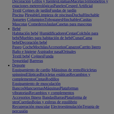
Decoración
Grifos y fuentes
Estatuas
Macetas
Termómetros y
estaciones metereológicas
Paneles
Cesped Artificial
Textil
Cojines de jardín
Fundas de jardín
Piscina
Plegable
Limpieza de piscinas
Ducha
Hinchable
Juguetes
Columpios
Toboganes
Hinchables
Casitas
Mascotas
Comederos
Jaulas
Casetas para mascotas
Bebé
Habitación bebé
Humidificadores
Cestas
Colchón para
bebé
Muebles para habitación de bebé
Cunas
Cama
bebé
Decoración bebé
Paseo
Coche
Mochilas
Accesorios
Capazos
Carrito ligero
Baño e higiene
Aspirador nasal
Orinales
Textil bebé
Cojines
Funda
Seguridad
Barreras
Deporte
Equipamiento de cardio
Máquinas de remo
Bicicletas
spinning
Elípticas
Bicicletas estáticas
Recambios y
complementos
Cintas
Rodillos
Equipamiento de musculación
Bancos
Mancuernas
Máquinas
Plataformas
vibratorias
Recambios y complementos
Accesorios fitness
Bandas
Barras
Plataforma de
step
Cuerdas
Bolas y esferas de equilibrio
Recuperación muscular
Electroestimulación
Terapia de
percusión