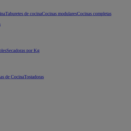
ina
Taburetes de cocina
Cocinas modulares
Cocinas completas
s
bles
Secadoras por Kg
as de Cocina
Tostadoras