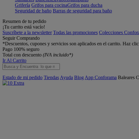
Grifería
Grifos para cocina
Grifos para ducha
Seguridad de baño
Barras de seguridad para baño
Resumen de tu pedido
¡Tu carrito está vacío!
Suscríbete a la newsletter
Todas las promociones
Colecciones Confo
Seguir Comprando
*Descuentos, cupones y servicios son aplicados en el carrito. Haz cli
Pago 100% seguro
Total con descuento
(IVA incluido*)
Ir Al Carrito
Estado de mi pedido
Tiendas
Ayuda
Blog
App Conforama
Baleares
C