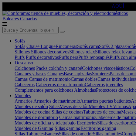
🔵Cambia tu electro con
-10% EXTRA
de descuento ☑️
AQUÍ
Baleares
Canarias
Sofás
Sofás
Chaise Longue
Rinconeras
Sofás cama
Sofás 2 plazas
Sofá
Sillones
Sillones decorativos
Sillones relax
Sillones relax levant
Puffs
Puffs decorativos
Puffs pera
Puffs reposapiés
Puffs con al
Descanso
Colchones
Packs colchón y canapé
Colchones viscoelásticos
Col
Canapés y bases
Canapés
Base tapizadas
Somieres
Patas de somi
Camas
Camas de matrimonio
Camas dobles
Camas individuales
Cabeceros
Cabeceros de matrimonio
Cabeceros juveniles
Complementos para colchones
Almohadas
Protectores de colch
Muebles
Armarios
Armarios de matrimonio
Armarios puertas batientes
Ar
Muebles de salón
Sillas
Mesas de salón
Muebles TV
Vitrinas
Apa
Muebles de cocina
Sillas de cocinas
Taburetes de cocina
Mesas d
Muebles de dormitorio
Camas matrimonio
Cabeceros de matrim
Muebles de oficina y teletrabajo
Escritorios
Sillas de escritorio
Es
Muebles de Gaming
Sillas gaming
Escritorios gaming
Sillas
Taburetes
Bancos
Sillas de comedor
Sillas infantiles
Complem