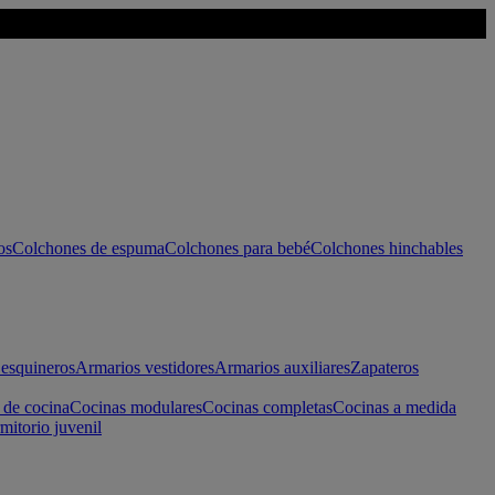
os
Colchones de espuma
Colchones para bebé
Colchones hinchables
esquineros
Armarios vestidores
Armarios auxiliares
Zapateros
 de cocina
Cocinas modulares
Cocinas completas
Cocinas a medida
mitorio juvenil