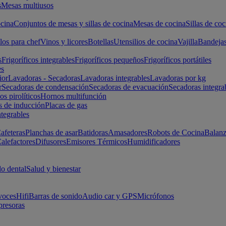
s
Mesas multiusos
cina
Conjuntos de mesas y sillas de cocina
Mesas de cocina
Sillas de coc
los para chef
Vinos y licores
Botellas
Utensilios de cocina
Vajilla
Bandeja
s
Frigoríficos integrables
Frigoríficos pequeños
Frigoríficos portátiles
es
ior
Lavadoras - Secadoras
Lavadoras integrables
Lavadoras por kg
r
Secadoras de condensación
Secadoras de evacuación
Secadoras integra
s pirolíticos
Hornos multifunción
s de inducción
Placas de gas
ntegrables
afeteras
Planchas de asar
Batidoras
Amasadores
Robots de Cocina
Balanz
alefactores
Difusores
Emisores Térmicos
Humidificadores
o dental
Salud y bienestar
voces
Hifi
Barras de sonido
Audio car y GPS
Micrófonos
presoras