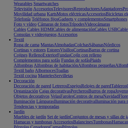
Wearables
Smartwatches
Televisión
Accesorios
Televisores
Reproductores
Adaptadores
Pr
Movilidad urbana
Karts
Motos eléctricas
Accesorios
Bicicletas el
Telefonía
Teléfonos fijos
Gadgets y complementos
Smartphones
Foto y vídeo
Cámaras de fotos
Trípodes
Videocámaras
Cables
Cables HDMI
Cables de alimentación
Cables USB
Cable
Consolas y videojuegos
Accesorios
Textil
Ropa de cama
Mantas
Almohadas
Colchas
Sábanas
Nórdicos
Cortinas y estores
Estores
Visillos
Cortinas
Barras de cortina
Cojines
Relleno
Exterior
Fundas
Cojín con relleno
Complementos para sofás
Fundas de sofás
Plaids
Alfombras
Alfombras de habitación
Alfombras pequeñas
Alfomb
Textil baño
Albornoces
Toallas
Textil cocina
Manteles
Servilletas
Decoración
Decoración de pared
Letreros
Espejos
Relojes de pared
Tableros
Organización
Cajas decorativas
Percheros
Burros de ropa
Joyero
Objetos decorativos
Velas
Faroles
Centros de mesa
Navidad
Flore
Iluminación
Lámparas
Iluminación decorativa
Iluminación para 
Tendencias y temporadas
Jardín
Muebles de jardín
Set de jardín
Conjuntos de mesas y sillas de j
Hamacas y tumbonas
Accesorios
Balancines
Tumbonas
Hamaca
Pérgolas
Cenadores
Carpas
Pérgolas