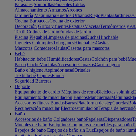
Parasoles
Sombrillas
Parasoles
Toldos
Almacenamiento
Armarios
Arcones
Jardinería
Maquinaria
Huertos Urbanos
Riego
Plantas
Jardineras
C
Cocina
Barbacoas
Cocina de exterior
Decoración
Grifos y fuentes
Estatuas
Macetas
Termómetros y est
Textil
Cojines de jardín
Fundas de jardín
Piscina
Plegable
Limpieza de piscinas
Ducha
Hinchable
Juguetes
Columpios
Toboganes
Hinchables
Casitas
Mascotas
Comederos
Jaulas
Casetas para mascotas
Bebé
Habitación bebé
Humidificadores
Cestas
Colchón para bebé
Mueb
Paseo
Coche
Mochilas
Accesorios
Capazos
Carrito ligero
Baño e higiene
Aspirador nasal
Orinales
Textil bebé
Cojines
Funda
Seguridad
Barreras
Deporte
Equipamiento de cardio
Máquinas de remo
Bicicletas spinning
E
Equipamiento de musculación
Bancos
Mancuernas
Máquinas
Pla
Accesorios fitness
Bandas
Barras
Plataforma de step
Cuerdas
Bola
Recuperación muscular
Electroestimulación
Terapia de percusi
Baño
Accesorios de baño
Colgadores baño
Papeleras
Dispensadores
To
Muebles de baño
Botiquines
Conjuntos de muebles para baño
To
Espejos de baño
Espejos de baño sin Luz
Espejos de baño ilum
Sanitarios
Bañeras
Lavabos
Mamparas