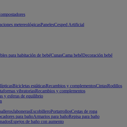
ompostadores
aciones metereológicas
Paneles
Cesped Artificial
les para habitación de bebé
Cunas
Cama bebé
Decoración bebé
lípticas
Bicicletas estáticas
Recambios y complementos
Cintas
Rodillos
taformas vibratorias
Recambios y complementos
s y esferas de equilibrio
ón
alleros
Jaboneras
Escobillero
Portarrollos
Cestas de ropa
cadores para baño
Armarios para baño
Repisa para baño
inados
Espejos de baño con aumento