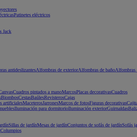
oyectores
éctricas
Patinetes eléctricos
s Jack
ras antideslizantes
Alfombras de exterior
Alfombras de baño
Alfombras 
Canvas
Cuadros pintados a mano
Marcos
Placas decorativas
Cuadros
s
Biombos
Cestas
Baúles
Revisteros
Cajas
s artificiales
Maceteros
Jarrones
Marcos de fotos
Figuras decorativas
Cajit
muebles
Iluminación para dormitorio
Iluminación exterior
Guirnaldas
Bali
ardín
Sillas de jardín
Mesas de jardín
Conjuntos de sofás de jardín
Sofás j
s
Columpios