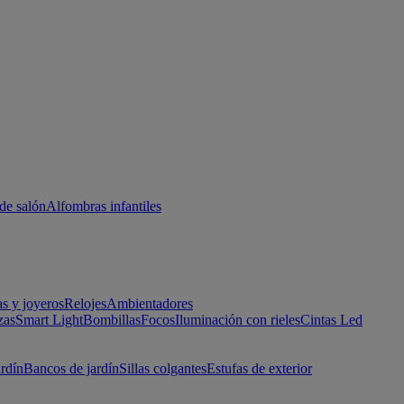
de salón
Alfombras infantiles
as y joyeros
Relojes
Ambientadores
zas
Smart Light
Bombillas
Focos
Iluminación con rieles
Cintas Led
ardín
Bancos de jardín
Sillas colgantes
Estufas de exterior