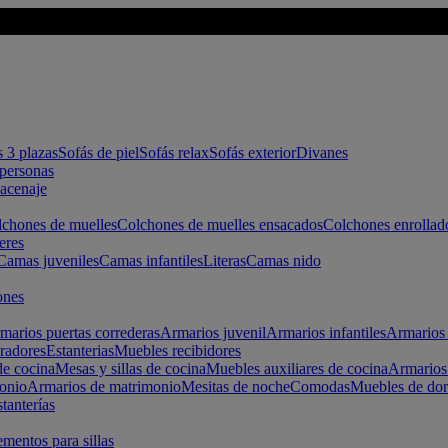
s 3 plazas
Sofás de piel
Sofás relax
Sofás exterior
Divanes
apersonas
macenaje
chones de muelles
Colchones de muelles ensacados
Colchones enrollad
eres
Camas juveniles
Camas infantiles
Literas
Camas nido
ones
marios puertas correderas
Armarios juvenil
Armarios infantiles
Armarios 
radores
Estanterias
Muebles recibidores
e cocina
Mesas y sillas de cocina
Muebles auxiliares de cocina
Armarios
onio
Armarios de matrimonio
Mesitas de noche
Comodas
Muebles de dor
tanterías
entos para sillas