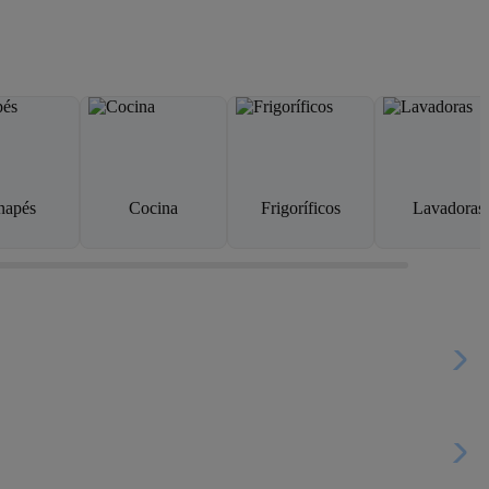
napés
Cocina
Frigoríficos
Lavadoras