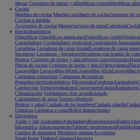
Mesas
Conjuntos de mesas y sillas
Mesas extensibles
Mesas alta
Cocina
Muebles de cocina
Muebles auxiliares de cocina
Armarios de co
Cocinas a medida
Accesorios de cocina
Menaje
Servicio de mesa
Cubertería
Cuchil
Electrodomésticos
Frigoríficos
Frigoríficos americanos
Frigoríficos combi
Vinoteca
Congeladores
Congeladores verticales
Congeladores horizontal
Lavadoras
Lavadoras de carga frontal
Lavadoras de carga super
Secadoras
Lavadoras - Secadoras
Secadoras con bomba de calo
Hornos
Conjunto de horno y placa
Hornos convencionales
Horno
Placas de cocina
Conjunto de horno y placa
Vitrocerámica
Placa
Lavavajillas
Lavavajillas 60cm
Lavavajillas 45cm
Lavavajillas i
Campanas extractoras
Campanas decorativas
Pequeños electrodomésticos
Microondas
Freidoras
Aspiradores
C
Calefacción
Termoventiladores
Convectores
Estufas
Radiadores
C
Climatización
Ventiladores
Aire acondicionado
Calentadores de agua
Termos eléctricos
Belleza y salud
Cuidado de los hombres
Cuidado cabello
Cuidad
Limpieza
Limpieza a vapor
Robot limpiacristales
Electrónica
Audio y hifi
Auriculares
Adaptadores
Reproductores
Radios
Alta
Informática
Almacenamiento
Tablets
Complementos
Portátiles
Im
Gaming & streaming
Monitores gaming
Accesorios
Smart home
Timbres
Cámaras
Altavoces