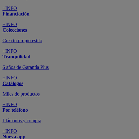
+INFO
Financiación
+INFO
Colecciones
Crea tu propio estilo
+INFO
Tranquilidad
6 años de Garantía Plus
+INFO
Catálogos
Miles de productos
+INFO
Por teléfono
Llámanos y compra
+INFO
Nueva app