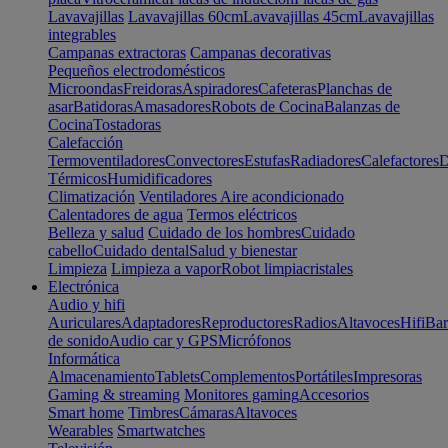
Lavavajillas
Lavavajillas 60cm
Lavavajillas 45cm
Lavavajillas
integrables
Campanas extractoras
Campanas decorativas
Pequeños electrodomésticos
Microondas
Freidoras
Aspiradores
Cafeteras
Planchas de
asar
Batidoras
Amasadores
Robots de Cocina
Balanzas de
Cocina
Tostadoras
Calefacción
Termoventiladores
Convectores
Estufas
Radiadores
Calefactores
D
Térmicos
Humidificadores
Climatización
Ventiladores
Aire acondicionado
Calentadores de agua
Termos eléctricos
Belleza y salud
Cuidado de los hombres
Cuidado
cabello
Cuidado dental
Salud y bienestar
Limpieza
Limpieza a vapor
Robot limpiacristales
Electrónica
Audio y hifi
Auriculares
Adaptadores
Reproductores
Radios
Altavoces
Hifi
Bar
de sonido
Audio car y GPS
Micrófonos
Informática
Almacenamiento
Tablets
Complementos
Portátiles
Impresoras
Gaming & streaming
Monitores gaming
Accesorios
Smart home
Timbres
Cámaras
Altavoces
Wearables
Smartwatches