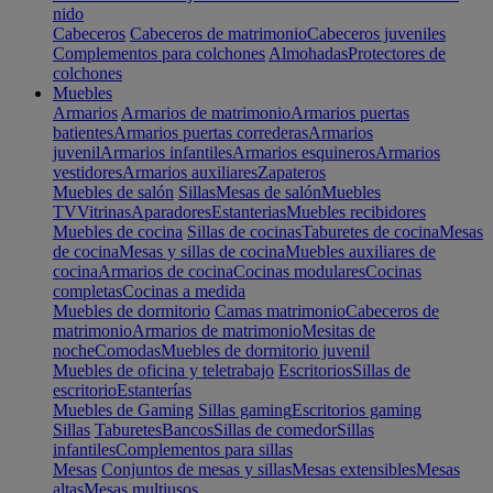
nido
Cabeceros
Cabeceros de matrimonio
Cabeceros juveniles
Complementos para colchones
Almohadas
Protectores de
colchones
Muebles
Armarios
Armarios de matrimonio
Armarios puertas
batientes
Armarios puertas correderas
Armarios
juvenil
Armarios infantiles
Armarios esquineros
Armarios
vestidores
Armarios auxiliares
Zapateros
Muebles de salón
Sillas
Mesas de salón
Muebles
TV
Vitrinas
Aparadores
Estanterias
Muebles recibidores
Muebles de cocina
Sillas de cocinas
Taburetes de cocina
Mesas
de cocina
Mesas y sillas de cocina
Muebles auxiliares de
cocina
Armarios de cocina
Cocinas modulares
Cocinas
completas
Cocinas a medida
Muebles de dormitorio
Camas matrimonio
Cabeceros de
matrimonio
Armarios de matrimonio
Mesitas de
noche
Comodas
Muebles de dormitorio juvenil
Muebles de oficina y teletrabajo
Escritorios
Sillas de
escritorio
Estanterías
Muebles de Gaming
Sillas gaming
Escritorios gaming
Sillas
Taburetes
Bancos
Sillas de comedor
Sillas
infantiles
Complementos para sillas
Mesas
Conjuntos de mesas y sillas
Mesas extensibles
Mesas
altas
Mesas multiusos