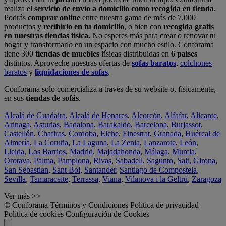
realiza el
servicio de envío a domicilio como recogida en tienda.
Podrás
comprar online
entre nuestra gama de más de 7.000
productos y
recibirlo en tu domicilio
, o bien con
recogida gratis
en nuestras tiendas física.
No esperes más para crear o renovar tu
hogar y transformarlo en un espacio con mucho estilo. Conforama
tiene 300
tiendas de muebles
físicas distribuidas en
6 países
distintos. Aproveche nuestras ofertas de
sofas baratos
,
colchones
baratos
y
liquidaciones de sofas
.
Conforama solo comercializa a través de su website o, físicamente,
en sus
tiendas de sofás
.
Alcalá de Guadaíra
,
Alcalá de Henares
,
Alcorcón
,
Alfafar
,
Alicante
,
Arinaga
,
Asturias
,
Badalona
,
Barakaldo
,
Barcelona
,
Burjassot
,
Castellón
,
Chafiras
,
Cordoba
,
Elche
,
Finestrat
,
Granada
,
Huércal de
Almería
,
La Coruña
,
La Laguna
,
La Zenia
,
Lanzarote
,
León
,
Lleida
,
Los Barrios
,
Madrid
,
Majadahonda
,
Málaga
,
Murcia
,
Orotava
,
Palma
,
Pamplona
,
Rivas
,
Sabadell
,
Sagunto
,
Salt, Girona
,
San Sebastian
,
Sant Boi
,
Santander
,
Santiago de Compostela
,
Sevilla
,
Tamaraceite
,
Terrassa
,
Viana
,
Vilanova i la Geltrú
,
Zaragoza
Ver más >>
© Conforama
Términos y Condiciones
Política de privacidad
Política de cookies
Configuración de Cookies