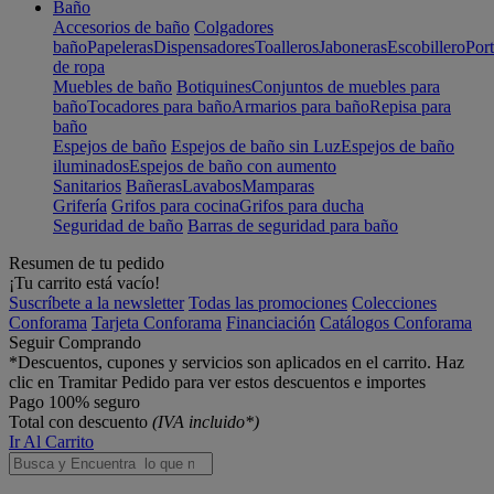
Baño
Accesorios de baño
Colgadores
baño
Papeleras
Dispensadores
Toalleros
Jaboneras
Escobillero
Port
de ropa
Muebles de baño
Botiquines
Conjuntos de muebles para
baño
Tocadores para baño
Armarios para baño
Repisa para
baño
Espejos de baño
Espejos de baño sin Luz
Espejos de baño
iluminados
Espejos de baño con aumento
Sanitarios
Bañeras
Lavabos
Mamparas
Grifería
Grifos para cocina
Grifos para ducha
Seguridad de baño
Barras de seguridad para baño
Resumen de tu pedido
¡Tu carrito está vacío!
Suscríbete a la newsletter
Todas las promociones
Colecciones
Conforama
Tarjeta Conforama
Financiación
Catálogos Conforama
Seguir Comprando
*Descuentos, cupones y servicios son aplicados en el carrito. Haz
clic en Tramitar Pedido para ver estos descuentos e importes
Pago 100% seguro
Total con descuento
(IVA incluido*)
Ir Al Carrito