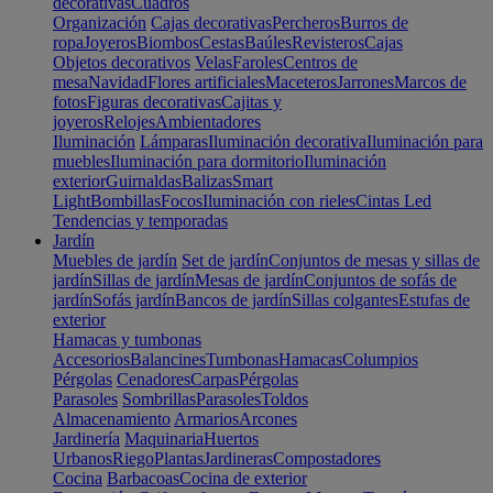
decorativas
Cuadros
Organización
Cajas decorativas
Percheros
Burros de
ropa
Joyeros
Biombos
Cestas
Baúles
Revisteros
Cajas
Objetos decorativos
Velas
Faroles
Centros de
mesa
Navidad
Flores artificiales
Maceteros
Jarrones
Marcos de
fotos
Figuras decorativas
Cajitas y
joyeros
Relojes
Ambientadores
Iluminación
Lámparas
Iluminación decorativa
Iluminación para
muebles
Iluminación para dormitorio
Iluminación
exterior
Guirnaldas
Balizas
Smart
Light
Bombillas
Focos
Iluminación con rieles
Cintas Led
Tendencias y temporadas
Jardín
Muebles de jardín
Set de jardín
Conjuntos de mesas y sillas de
jardín
Sillas de jardín
Mesas de jardín
Conjuntos de sofás de
jardín
Sofás jardín
Bancos de jardín
Sillas colgantes
Estufas de
exterior
Hamacas y tumbonas
Accesorios
Balancines
Tumbonas
Hamacas
Columpios
Pérgolas
Cenadores
Carpas
Pérgolas
Parasoles
Sombrillas
Parasoles
Toldos
Almacenamiento
Armarios
Arcones
Jardinería
Maquinaria
Huertos
Urbanos
Riego
Plantas
Jardineras
Compostadores
Cocina
Barbacoas
Cocina de exterior