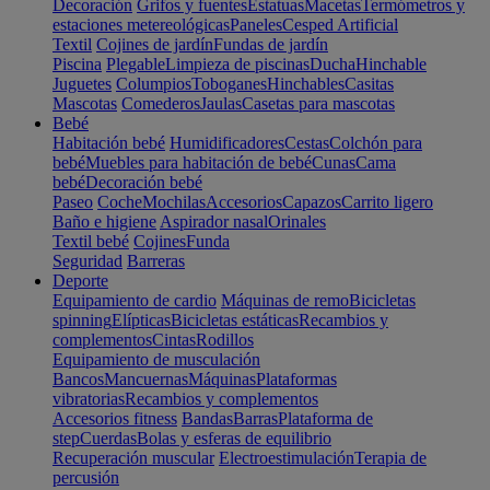
Decoración
Grifos y fuentes
Estatuas
Macetas
Termómetros y
estaciones metereológicas
Paneles
Cesped Artificial
Textil
Cojines de jardín
Fundas de jardín
Piscina
Plegable
Limpieza de piscinas
Ducha
Hinchable
Juguetes
Columpios
Toboganes
Hinchables
Casitas
Mascotas
Comederos
Jaulas
Casetas para mascotas
Bebé
Habitación bebé
Humidificadores
Cestas
Colchón para
bebé
Muebles para habitación de bebé
Cunas
Cama
bebé
Decoración bebé
Paseo
Coche
Mochilas
Accesorios
Capazos
Carrito ligero
Baño e higiene
Aspirador nasal
Orinales
Textil bebé
Cojines
Funda
Seguridad
Barreras
Deporte
Equipamiento de cardio
Máquinas de remo
Bicicletas
spinning
Elípticas
Bicicletas estáticas
Recambios y
complementos
Cintas
Rodillos
Equipamiento de musculación
Bancos
Mancuernas
Máquinas
Plataformas
vibratorias
Recambios y complementos
Accesorios fitness
Bandas
Barras
Plataforma de
step
Cuerdas
Bolas y esferas de equilibrio
Recuperación muscular
Electroestimulación
Terapia de
percusión