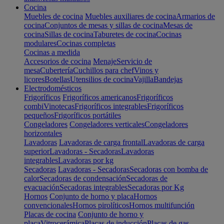
Cocina
Muebles de cocina
Muebles auxiliares de cocina
Armarios de
cocina
Conjuntos de mesas y sillas de cocina
Mesas de
cocina
Sillas de cocina
Taburetes de cocina
Cocinas
modulares
Cocinas completas
Cocinas a medida
Accesorios de cocina
Menaje
Servicio de
mesa
Cubertería
Cuchillos para chef
Vinos y
licores
Botellas
Utensilios de cocina
Vajilla
Bandejas
Electrodomésticos
Frigoríficos
Frigoríficos americanos
Frigoríficos
combi
Vinotecas
Frigoríficos integrables
Frigoríficos
pequeños
Frigoríficos portátiles
Congeladores
Congeladores verticales
Congeladores
horizontales
Lavadoras
Lavadoras de carga frontal
Lavadoras de carga
superior
Lavadoras - Secadoras
Lavadoras
integrables
Lavadoras por kg
Secadoras
Lavadoras - Secadoras
Secadoras con bomba de
calor
Secadoras de condensación
Secadoras de
evacuación
Secadoras integrables
Secadoras por Kg
Hornos
Conjunto de horno y placa
Hornos
convencionales
Hornos pirolíticos
Hornos multifunción
Placas de cocina
Conjunto de horno y
placa
Vitrocerámica
Placas de inducción
Placas de gas