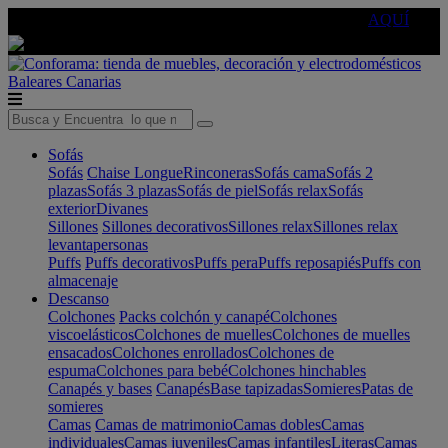
🔵Cambia tu electro con
-10% EXTRA
de descuento ☑️
AQUÍ
Baleares
Canarias
Sofás
Sofás
Chaise Longue
Rinconeras
Sofás cama
Sofás 2
plazas
Sofás 3 plazas
Sofás de piel
Sofás relax
Sofás
exterior
Divanes
Sillones
Sillones decorativos
Sillones relax
Sillones relax
levantapersonas
Puffs
Puffs decorativos
Puffs pera
Puffs reposapiés
Puffs con
almacenaje
Descanso
Colchones
Packs colchón y canapé
Colchones
viscoelásticos
Colchones de muelles
Colchones de muelles
ensacados
Colchones enrollados
Colchones de
espuma
Colchones para bebé
Colchones hinchables
Canapés y bases
Canapés
Base tapizadas
Somieres
Patas de
somieres
Camas
Camas de matrimonio
Camas dobles
Camas
individuales
Camas juveniles
Camas infantiles
Literas
Camas