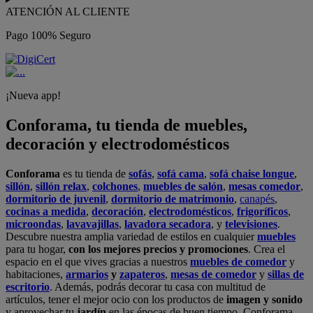
ATENCIÓN AL CLIENTE
Pago 100% Seguro
¡Nueva app!
Conforama, tu tienda de muebles,
decoración y electrodomésticos
Conforama
es tu tienda de
sofás
,
sofá cama
,
sofá chaise longue
,
sillón
,
sillón relax
,
colchones
,
muebles de salón
,
mesas comedor
,
dormitorio de juvenil
,
dormitorio de matrimonio
,
canapés
,
cocinas a medida
,
decoración
,
electrodomésticos
,
frigoríficos
,
microondas
,
lavavajillas
,
lavadora secadora
, y
televisiones
.
Descubre nuestra amplia variedad de estilos en cualquier
muebles
para tu hogar,
con los mejores precios y promociones
. Crea el
espacio en el que vives gracias a nuestros
muebles de comedor
y
habitaciones,
armarios
y
zapateros
,
mesas de comedor
y
sillas de
escritorio
. Además, podrás decorar tu casa con multitud de
artículos, tener el mejor ocio con los productos de
imagen y sonido
y aprovechar tu
jardín
en las épocas de buen tiempo. Conforama