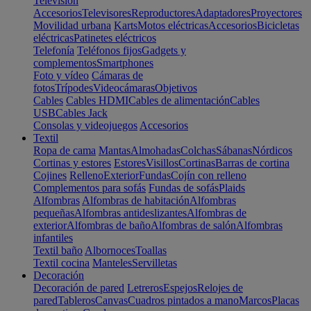
Televisión
Accesorios
Televisores
Reproductores
Adaptadores
Proyectores
Movilidad urbana
Karts
Motos eléctricas
Accesorios
Bicicletas
eléctricas
Patinetes eléctricos
Telefonía
Teléfonos fijos
Gadgets y
complementos
Smartphones
Foto y vídeo
Cámaras de
fotos
Trípodes
Videocámaras
Objetivos
Cables
Cables HDMI
Cables de alimentación
Cables
USB
Cables Jack
Consolas y videojuegos
Accesorios
Textil
Ropa de cama
Mantas
Almohadas
Colchas
Sábanas
Nórdicos
Cortinas y estores
Estores
Visillos
Cortinas
Barras de cortina
Cojines
Relleno
Exterior
Fundas
Cojín con relleno
Complementos para sofás
Fundas de sofás
Plaids
Alfombras
Alfombras de habitación
Alfombras
pequeñas
Alfombras antideslizantes
Alfombras de
exterior
Alfombras de baño
Alfombras de salón
Alfombras
infantiles
Textil baño
Albornoces
Toallas
Textil cocina
Manteles
Servilletas
Decoración
Decoración de pared
Letreros
Espejos
Relojes de
pared
Tableros
Canvas
Cuadros pintados a mano
Marcos
Placas