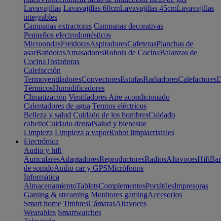
Lavavajillas
Lavavajillas 60cm
Lavavajillas 45cm
Lavavajillas
integrables
Campanas extractoras
Campanas decorativas
Pequeños electrodomésticos
Microondas
Freidoras
Aspiradores
Cafeteras
Planchas de
asar
Batidoras
Amasadores
Robots de Cocina
Balanzas de
Cocina
Tostadoras
Calefacción
Termoventiladores
Convectores
Estufas
Radiadores
Calefactores
D
Térmicos
Humidificadores
Climatización
Ventiladores
Aire acondicionado
Calentadores de agua
Termos eléctricos
Belleza y salud
Cuidado de los hombres
Cuidado
cabello
Cuidado dental
Salud y bienestar
Limpieza
Limpieza a vapor
Robot limpiacristales
Electrónica
Audio y hifi
Auriculares
Adaptadores
Reproductores
Radios
Altavoces
Hifi
Bar
de sonido
Audio car y GPS
Micrófonos
Informática
Almacenamiento
Tablets
Complementos
Portátiles
Impresoras
Gaming & streaming
Monitores gaming
Accesorios
Smart home
Timbres
Cámaras
Altavoces
Wearables
Smartwatches