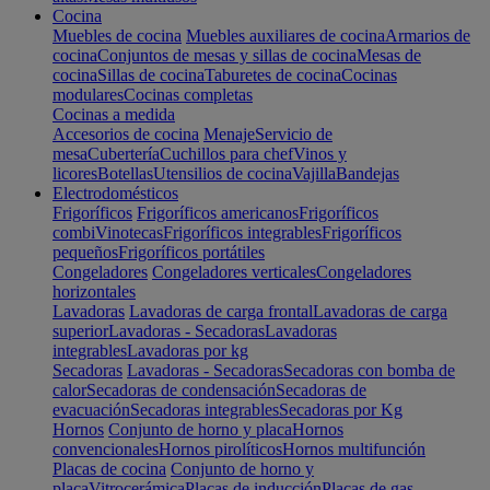
Cocina
Muebles de cocina
Muebles auxiliares de cocina
Armarios de
cocina
Conjuntos de mesas y sillas de cocina
Mesas de
cocina
Sillas de cocina
Taburetes de cocina
Cocinas
modulares
Cocinas completas
Cocinas a medida
Accesorios de cocina
Menaje
Servicio de
mesa
Cubertería
Cuchillos para chef
Vinos y
licores
Botellas
Utensilios de cocina
Vajilla
Bandejas
Electrodomésticos
Frigoríficos
Frigoríficos americanos
Frigoríficos
combi
Vinotecas
Frigoríficos integrables
Frigoríficos
pequeños
Frigoríficos portátiles
Congeladores
Congeladores verticales
Congeladores
horizontales
Lavadoras
Lavadoras de carga frontal
Lavadoras de carga
superior
Lavadoras - Secadoras
Lavadoras
integrables
Lavadoras por kg
Secadoras
Lavadoras - Secadoras
Secadoras con bomba de
calor
Secadoras de condensación
Secadoras de
evacuación
Secadoras integrables
Secadoras por Kg
Hornos
Conjunto de horno y placa
Hornos
convencionales
Hornos pirolíticos
Hornos multifunción
Placas de cocina
Conjunto de horno y
placa
Vitrocerámica
Placas de inducción
Placas de gas