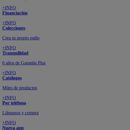
+INFO
Financiación
+INFO
Colecciones
Crea tu propio estilo
+INFO
Tranquilidad
6 años de Garantía Plus
+INFO
Catálogos
Miles de productos
+INFO
Por teléfono
Llámanos y compra
+INFO
Nueva app