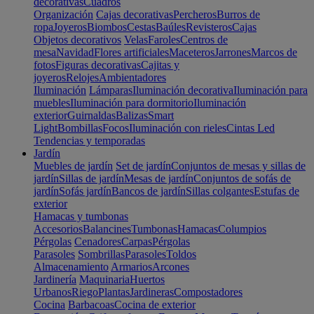
decorativas
Cuadros
Organización
Cajas decorativas
Percheros
Burros de
ropa
Joyeros
Biombos
Cestas
Baúles
Revisteros
Cajas
Objetos decorativos
Velas
Faroles
Centros de
mesa
Navidad
Flores artificiales
Maceteros
Jarrones
Marcos de
fotos
Figuras decorativas
Cajitas y
joyeros
Relojes
Ambientadores
Iluminación
Lámparas
Iluminación decorativa
Iluminación para
muebles
Iluminación para dormitorio
Iluminación
exterior
Guirnaldas
Balizas
Smart
Light
Bombillas
Focos
Iluminación con rieles
Cintas Led
Tendencias y temporadas
Jardín
Muebles de jardín
Set de jardín
Conjuntos de mesas y sillas de
jardín
Sillas de jardín
Mesas de jardín
Conjuntos de sofás de
jardín
Sofás jardín
Bancos de jardín
Sillas colgantes
Estufas de
exterior
Hamacas y tumbonas
Accesorios
Balancines
Tumbonas
Hamacas
Columpios
Pérgolas
Cenadores
Carpas
Pérgolas
Parasoles
Sombrillas
Parasoles
Toldos
Almacenamiento
Armarios
Arcones
Jardinería
Maquinaria
Huertos
Urbanos
Riego
Plantas
Jardineras
Compostadores
Cocina
Barbacoas
Cocina de exterior