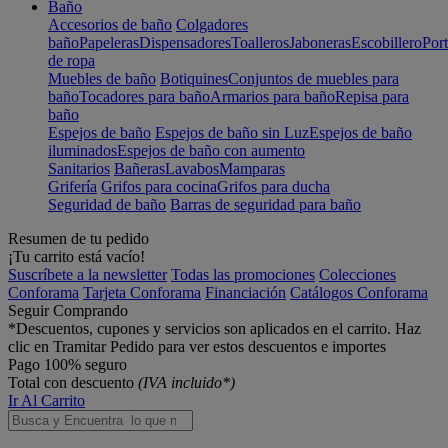
Baño
Accesorios de baño
Colgadores
baño
Papeleras
Dispensadores
Toalleros
Jaboneras
Escobillero
Port
de ropa
Muebles de baño
Botiquines
Conjuntos de muebles para
baño
Tocadores para baño
Armarios para baño
Repisa para
baño
Espejos de baño
Espejos de baño sin Luz
Espejos de baño
iluminados
Espejos de baño con aumento
Sanitarios
Bañeras
Lavabos
Mamparas
Grifería
Grifos para cocina
Grifos para ducha
Seguridad de baño
Barras de seguridad para baño
Resumen de tu pedido
¡Tu carrito está vacío!
Suscríbete a la newsletter
Todas las promociones
Colecciones
Conforama
Tarjeta Conforama
Financiación
Catálogos Conforama
Seguir Comprando
*Descuentos, cupones y servicios son aplicados en el carrito. Haz
clic en Tramitar Pedido para ver estos descuentos e importes
Pago 100% seguro
Total con descuento
(IVA incluido*)
Ir Al Carrito