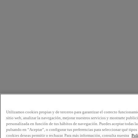
Utilizamos cookies propias y de terceros para garantizar el correcto funcionami
sitio web, analizar la navegación, mejorar nuestros servicios y mostrarte public
personalizada en función de tus hábitos de navegación. Puedes aceptar todas la
pulsando en “Aceptar”, o configurar tus preferencias para seleccionar qué tipos
cookies deseas permitir o rechazar. Para más información, consulta nuestra
Pol