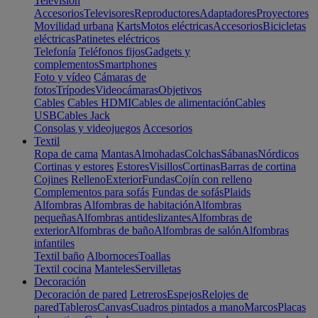
Televisión
Accesorios
Televisores
Reproductores
Adaptadores
Proyectores
Movilidad urbana
Karts
Motos eléctricas
Accesorios
Bicicletas
eléctricas
Patinetes eléctricos
Telefonía
Teléfonos fijos
Gadgets y
complementos
Smartphones
Foto y vídeo
Cámaras de
fotos
Trípodes
Videocámaras
Objetivos
Cables
Cables HDMI
Cables de alimentación
Cables
USB
Cables Jack
Consolas y videojuegos
Accesorios
Textil
Ropa de cama
Mantas
Almohadas
Colchas
Sábanas
Nórdicos
Cortinas y estores
Estores
Visillos
Cortinas
Barras de cortina
Cojines
Relleno
Exterior
Fundas
Cojín con relleno
Complementos para sofás
Fundas de sofás
Plaids
Alfombras
Alfombras de habitación
Alfombras
pequeñas
Alfombras antideslizantes
Alfombras de
exterior
Alfombras de baño
Alfombras de salón
Alfombras
infantiles
Textil baño
Albornoces
Toallas
Textil cocina
Manteles
Servilletas
Decoración
Decoración de pared
Letreros
Espejos
Relojes de
pared
Tableros
Canvas
Cuadros pintados a mano
Marcos
Placas