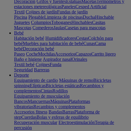
Decoración
Grifos y fuentes
Estatuas
Macetas
Termómetros y
estaciones metereológicas
Paneles
Cesped Artificial
Textil
Cojines de jardín
Fundas de jardín
Piscina
Plegable
Limpieza de piscinas
Ducha
Hinchable
Juguetes
Columpios
Toboganes
Hinchables
Casitas
Mascotas
Comederos
Jaulas
Casetas para mascotas
Bebé
Habitación bebé
Humidificadores
Cestas
Colchón para
bebé
Muebles para habitación de bebé
Cunas
Cama
bebé
Decoración bebé
Paseo
Coche
Mochilas
Accesorios
Capazos
Carrito ligero
Baño e higiene
Aspirador nasal
Orinales
Textil bebé
Cojines
Funda
Seguridad
Barreras
Deporte
Equipamiento de cardio
Máquinas de remo
Bicicletas
spinning
Elípticas
Bicicletas estáticas
Recambios y
complementos
Cintas
Rodillos
Equipamiento de musculación
Bancos
Mancuernas
Máquinas
Plataformas
vibratorias
Recambios y complementos
Accesorios fitness
Bandas
Barras
Plataforma de
step
Cuerdas
Bolas y esferas de equilibrio
Recuperación muscular
Electroestimulación
Terapia de
percusión