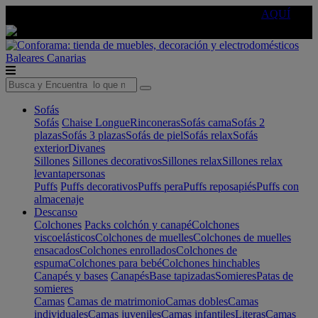
🔵Cambia tu electro con
-10% EXTRA
de descuento ☑️
AQUÍ
Baleares
Canarias
Sofás
Sofás
Chaise Longue
Rinconeras
Sofás cama
Sofás 2
plazas
Sofás 3 plazas
Sofás de piel
Sofás relax
Sofás
exterior
Divanes
Sillones
Sillones decorativos
Sillones relax
Sillones relax
levantapersonas
Puffs
Puffs decorativos
Puffs pera
Puffs reposapiés
Puffs con
almacenaje
Descanso
Colchones
Packs colchón y canapé
Colchones
viscoelásticos
Colchones de muelles
Colchones de muelles
ensacados
Colchones enrollados
Colchones de
espuma
Colchones para bebé
Colchones hinchables
Canapés y bases
Canapés
Base tapizadas
Somieres
Patas de
somieres
Camas
Camas de matrimonio
Camas dobles
Camas
individuales
Camas juveniles
Camas infantiles
Literas
Camas