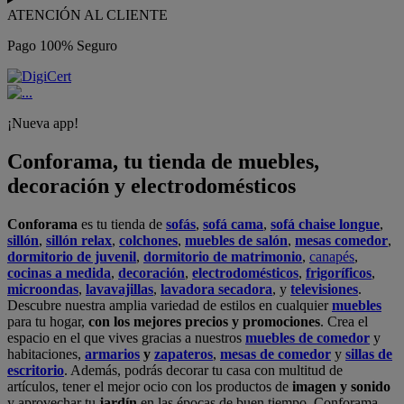
ATENCIÓN AL CLIENTE
Pago 100% Seguro
¡Nueva app!
Conforama, tu tienda de muebles,
decoración y electrodomésticos
Conforama
es tu tienda de
sofás
,
sofá cama
,
sofá chaise longue
,
sillón
,
sillón relax
,
colchones
,
muebles de salón
,
mesas comedor
,
dormitorio de juvenil
,
dormitorio de matrimonio
,
canapés
,
cocinas a medida
,
decoración
,
electrodomésticos
,
frigoríficos
,
microondas
,
lavavajillas
,
lavadora secadora
, y
televisiones
.
Descubre nuestra amplia variedad de estilos en cualquier
muebles
para tu hogar,
con los mejores precios y promociones
. Crea el
espacio en el que vives gracias a nuestros
muebles de comedor
y
habitaciones,
armarios
y
zapateros
,
mesas de comedor
y
sillas de
escritorio
. Además, podrás decorar tu casa con multitud de
artículos, tener el mejor ocio con los productos de
imagen y sonido
y aprovechar tu
jardín
en las épocas de buen tiempo. Conforama