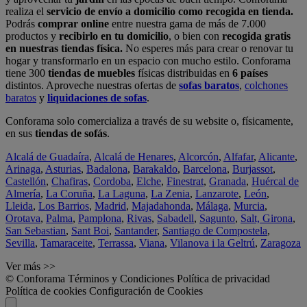
realiza el
servicio de envío a domicilio como recogida en tienda.
Podrás
comprar online
entre nuestra gama de más de 7.000
productos y
recibirlo en tu domicilio
, o bien con
recogida gratis
en nuestras tiendas física.
No esperes más para crear o renovar tu
hogar y transformarlo en un espacio con mucho estilo. Conforama
tiene 300
tiendas de muebles
físicas distribuidas en
6 países
distintos. Aproveche nuestras ofertas de
sofas baratos
,
colchones
baratos
y
liquidaciones de sofas
.
Conforama solo comercializa a través de su website o, físicamente,
en sus
tiendas de sofás
.
Alcalá de Guadaíra
,
Alcalá de Henares
,
Alcorcón
,
Alfafar
,
Alicante
,
Arinaga
,
Asturias
,
Badalona
,
Barakaldo
,
Barcelona
,
Burjassot
,
Castellón
,
Chafiras
,
Cordoba
,
Elche
,
Finestrat
,
Granada
,
Huércal de
Almería
,
La Coruña
,
La Laguna
,
La Zenia
,
Lanzarote
,
León
,
Lleida
,
Los Barrios
,
Madrid
,
Majadahonda
,
Málaga
,
Murcia
,
Orotava
,
Palma
,
Pamplona
,
Rivas
,
Sabadell
,
Sagunto
,
Salt, Girona
,
San Sebastian
,
Sant Boi
,
Santander
,
Santiago de Compostela
,
Sevilla
,
Tamaraceite
,
Terrassa
,
Viana
,
Vilanova i la Geltrú
,
Zaragoza
Ver más >>
© Conforama
Términos y Condiciones
Política de privacidad
Política de cookies
Configuración de Cookies