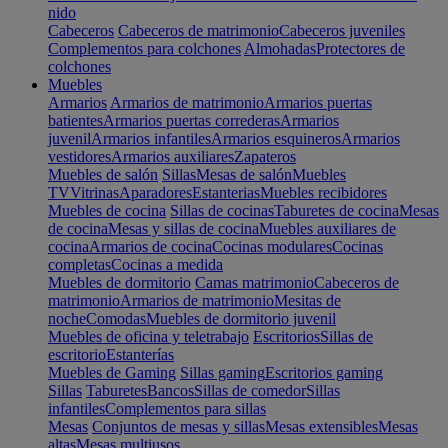
nido
Cabeceros
Cabeceros de matrimonio
Cabeceros juveniles
Complementos para colchones
Almohadas
Protectores de
colchones
Muebles
Armarios
Armarios de matrimonio
Armarios puertas
batientes
Armarios puertas correderas
Armarios
juvenil
Armarios infantiles
Armarios esquineros
Armarios
vestidores
Armarios auxiliares
Zapateros
Muebles de salón
Sillas
Mesas de salón
Muebles
TV
Vitrinas
Aparadores
Estanterias
Muebles recibidores
Muebles de cocina
Sillas de cocinas
Taburetes de cocina
Mesas
de cocina
Mesas y sillas de cocina
Muebles auxiliares de
cocina
Armarios de cocina
Cocinas modulares
Cocinas
completas
Cocinas a medida
Muebles de dormitorio
Camas matrimonio
Cabeceros de
matrimonio
Armarios de matrimonio
Mesitas de
noche
Comodas
Muebles de dormitorio juvenil
Muebles de oficina y teletrabajo
Escritorios
Sillas de
escritorio
Estanterías
Muebles de Gaming
Sillas gaming
Escritorios gaming
Sillas
Taburetes
Bancos
Sillas de comedor
Sillas
infantiles
Complementos para sillas
Mesas
Conjuntos de mesas y sillas
Mesas extensibles
Mesas
altas
Mesas multiusos