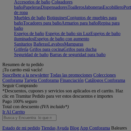
Accesorios de baño
Colgadores
baño
Papeleras
Dispensadores
Toalleros
Jaboneras
Escobillero
Port
de ropa
Muebles de baño
Botiquines
Conjuntos de muebles para
baño
Tocadores para baño
Armarios para baño
Repisa para
baño
Espejos de baño
Espejos de baño sin Luz
Espejos de baño
iluminados
Espejos de baño con aumento
Sanitarios
Bañeras
Lavabos
Mamparas
Grifería
Grifos para cocina
Grifos para ducha
Seguridad de baño
Barras de seguridad para baño
Resumen de tu pedido
¡Tu carrito está vacío!
Suscríbete a la newsletter
Todas las promociones
Colecciones
Conforama
Tarjeta Conforama
Financiación
Catálogos Conforama
Seguir Comprando
*Descuentos, cupones y servicios son aplicados en el carrito. Haz
clic en Tramitar Pedido para ver estos descuentos e importes
Pago 100% seguro
Total con descuento
(IVA incluido*)
Ir Al Carrito
Estado de mi pedido
Tiendas
Ayuda
Blog
App Conforama
Baleares