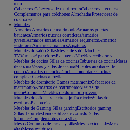
nido
Cabeceros
Cabeceros de matrimonio
Cabeceros juveniles
Complementos para colchones
Almohadas
Protectores de
colchones
Muebles
Armarios
Armarios de matrimonio
Armarios puertas
batientes
Armarios puertas correderas
Armarios
juvenil
Armarios infantiles
Armarios esquineros
Armarios
vestidores
Armarios auxiliares
Zapateros
Muebles de salón
Sillas
Mesas de salón
Muebles
TV
Vitrinas
Aparadores
Estanterias
Muebles recibidores
Muebles de cocina
Sillas de cocinas
Taburetes de cocina
Mesas
de cocina
Mesas y sillas de cocina
Muebles auxiliares de
cocina
Armarios de cocina
Cocinas modulares
Cocinas
completas
Cocinas a medida
Muebles de dormitorio
Camas matrimonio
Cabeceros de
matrimonio
Armarios de matrimonio
Mesitas de
noche
Comodas
Muebles de dormitorio juvenil
Muebles de oficina y teletrabajo
Escritorios
Sillas de
escritorio
Estanterías
Muebles de Gaming
Sillas gaming
Escritorios gaming
Sillas
Taburetes
Bancos
Sillas de comedor
Sillas
infantiles
Complementos para sillas
Mesas
Conjuntos de mesas y sillas
Mesas extensibles
Mesas
altas
Mesas multiusos