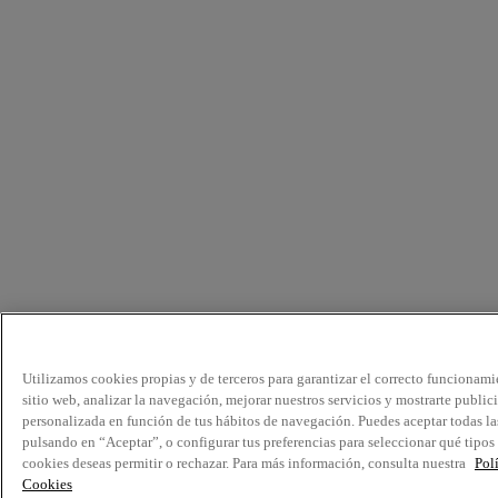
Utilizamos cookies propias y de terceros para garantizar el correcto funcionami
sitio web, analizar la navegación, mejorar nuestros servicios y mostrarte public
personalizada en función de tus hábitos de navegación. Puedes aceptar todas la
pulsando en “Aceptar”, o configurar tus preferencias para seleccionar qué tipos
cookies deseas permitir o rechazar. Para más información, consulta nuestra
Pol
Cookies