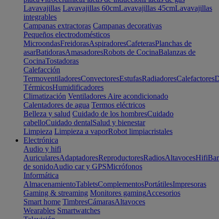
Lavavajillas
Lavavajillas 60cm
Lavavajillas 45cm
Lavavajillas
integrables
Campanas extractoras
Campanas decorativas
Pequeños electrodomésticos
Microondas
Freidoras
Aspiradores
Cafeteras
Planchas de
asar
Batidoras
Amasadores
Robots de Cocina
Balanzas de
Cocina
Tostadoras
Calefacción
Termoventiladores
Convectores
Estufas
Radiadores
Calefactores
D
Térmicos
Humidificadores
Climatización
Ventiladores
Aire acondicionado
Calentadores de agua
Termos eléctricos
Belleza y salud
Cuidado de los hombres
Cuidado
cabello
Cuidado dental
Salud y bienestar
Limpieza
Limpieza a vapor
Robot limpiacristales
Electrónica
Audio y hifi
Auriculares
Adaptadores
Reproductores
Radios
Altavoces
Hifi
Bar
de sonido
Audio car y GPS
Micrófonos
Informática
Almacenamiento
Tablets
Complementos
Portátiles
Impresoras
Gaming & streaming
Monitores gaming
Accesorios
Smart home
Timbres
Cámaras
Altavoces
Wearables
Smartwatches