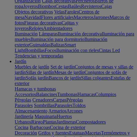
Organización
Cajas decorativas
Percheros
Burros de
ropa
Joyeros
Biombos
Cestas
Baúles
Revisteros
Cajas
Objetos decorativos
Velas
Faroles
Centros de
mesa
Navidad
Flores artificiales
Maceteros
Jarrones
Marcos de
fotos
Figuras decorativas
Cajitas y
joyeros
Relojes
Ambientadores
Iluminación
Lámparas
Iluminación decorativa
Iluminación para
muebles
Iluminación para dormitorio
Iluminación
exterior
Guirnaldas
Balizas
Smart
Light
Bombillas
Focos
Iluminación con rieles
Cintas Led
Tendencias y temporadas
Jardín
Muebles de jardín
Set de jardín
Conjuntos de mesas y sillas de
jardín
Sillas de jardín
Mesas de jardín
Conjuntos de sofás de
jardín
Sofás jardín
Bancos de jardín
Sillas colgantes
Estufas de
exterior
Hamacas y tumbonas
Accesorios
Balancines
Tumbonas
Hamacas
Columpios
Pérgolas
Cenadores
Carpas
Pérgolas
Parasoles
Sombrillas
Parasoles
Toldos
Almacenamiento
Armarios
Arcones
Jardinería
Maquinaria
Huertos
Urbanos
Riego
Plantas
Jardineras
Compostadores
Cocina
Barbacoas
Cocina de exterior
Decoración
Grifos y fuentes
Estatuas
Macetas
Termómetros y