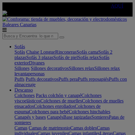
🔵Cambia tu electro con
-10% EXTRA
de descuento ☑️
AQUÍ
Baleares
Canarias
Sofás
Sofás
Chaise Longue
Rinconeras
Sofás cama
Sofás 2
plazas
Sofás 3 plazas
Sofás de piel
Sofás relax
Sofás
exterior
Divanes
Sillones
Sillones decorativos
Sillones relax
Sillones relax
levantapersonas
Puffs
Puffs decorativos
Puffs pera
Puffs reposapiés
Puffs con
almacenaje
Descanso
Colchones
Packs colchón y canapé
Colchones
viscoelásticos
Colchones de muelles
Colchones de muelles
ensacados
Colchones enrollados
Colchones de
espuma
Colchones para bebé
Colchones hinchables
Canapés y bases
Canapés
Base tapizadas
Somieres
Patas de
somieres
Camas
Camas de matrimonio
Camas dobles
Camas
individuales
Camas juveniles
Camas infantiles
Literas
Camas