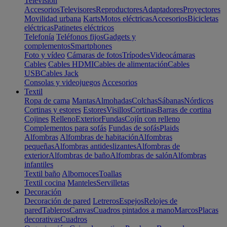
Televisión
Accesorios
Televisores
Reproductores
Adaptadores
Proyectores
Movilidad urbana
Karts
Motos eléctricas
Accesorios
Bicicletas
eléctricas
Patinetes eléctricos
Telefonía
Teléfonos fijos
Gadgets y
complementos
Smartphones
Foto y vídeo
Cámaras de fotos
Trípodes
Videocámaras
Cables
Cables HDMI
Cables de alimentación
Cables
USB
Cables Jack
Consolas y videojuegos
Accesorios
Textil
Ropa de cama
Mantas
Almohadas
Colchas
Sábanas
Nórdicos
Cortinas y estores
Estores
Visillos
Cortinas
Barras de cortina
Cojines
Relleno
Exterior
Fundas
Cojín con relleno
Complementos para sofás
Fundas de sofás
Plaids
Alfombras
Alfombras de habitación
Alfombras
pequeñas
Alfombras antideslizantes
Alfombras de
exterior
Alfombras de baño
Alfombras de salón
Alfombras
infantiles
Textil baño
Albornoces
Toallas
Textil cocina
Manteles
Servilletas
Decoración
Decoración de pared
Letreros
Espejos
Relojes de
pared
Tableros
Canvas
Cuadros pintados a mano
Marcos
Placas
decorativas
Cuadros