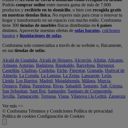
Podrás
comprar online
entre nuestra gama de más de 7.000
productos y
recibirlo en tu domicilio
, o bien con
recogida gratis
en nuestras tiendas física.
No esperes más para crear o renovar tu
hogar y transformarlo en un espacio con mucho estilo. Conforama
tiene 300
tiendas de muebles
físicas distribuidas en
6 países
distintos. Aproveche nuestras ofertas de
sofas baratos
,
colchones
baratos
y
liquidaciones de sofas
.
Conforama solo comercializa a través de su website o, físicamente,
en sus
tiendas de sofás
.
Alcalá de Guadaíra
,
Alcalá de Henares
,
Alcorcón
,
Alfafar
,
Alicante
,
Arinaga
,
Asturias
,
Badalona
,
Barakaldo
,
Barcelona
,
Burjassot
,
Castellón
,
Chafiras
,
Cordoba
,
Elche
,
Finestrat
,
Granada
,
Huércal de
Almería
,
La Coruña
,
La Laguna
,
La Zenia
,
Lanzarote
,
León
,
Lleida
,
Los Barrios
,
Madrid
,
Majadahonda
,
Málaga
,
Murcia
,
Orotava
,
Palma
,
Pamplona
,
Rivas
,
Sabadell
,
Sagunto
,
Salt, Girona
,
San Sebastian
,
Sant Boi
,
Santander
,
Santiago de Compostela
,
Sevilla
,
Tamaraceite
,
Terrassa
,
Viana
,
Vilanova i la Geltrú
,
Zaragoza
Ver más >>
© Conforama
Términos y Condiciones
Política de privacidad
Política de cookies
Configuración de Cookies