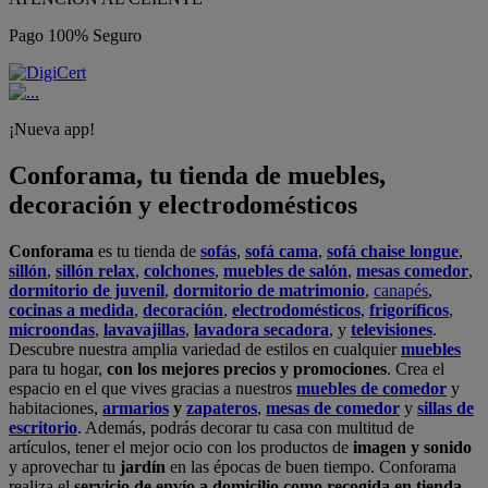
Pago 100% Seguro
¡Nueva app!
Conforama, tu tienda de muebles,
decoración y electrodomésticos
Conforama
es tu tienda de
sofás
,
sofá cama
,
sofá chaise longue
,
sillón
,
sillón relax
,
colchones
,
muebles de salón
,
mesas comedor
,
dormitorio de juvenil
,
dormitorio de matrimonio
,
canapés
,
cocinas a medida
,
decoración
,
electrodomésticos
,
frigoríficos
,
microondas
,
lavavajillas
,
lavadora secadora
, y
televisiones
.
Descubre nuestra amplia variedad de estilos en cualquier
muebles
para tu hogar,
con los mejores precios y promociones
. Crea el
espacio en el que vives gracias a nuestros
muebles de comedor
y
habitaciones,
armarios
y
zapateros
,
mesas de comedor
y
sillas de
escritorio
. Además, podrás decorar tu casa con multitud de
artículos, tener el mejor ocio con los productos de
imagen y sonido
y aprovechar tu
jardín
en las épocas de buen tiempo. Conforama
realiza el
servicio de envío a domicilio como recogida en tienda.