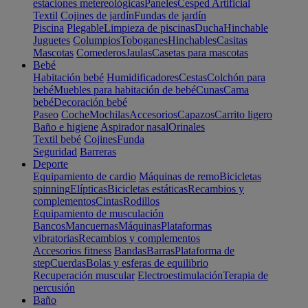
estaciones metereológicas
Paneles
Cesped Artificial
Textil
Cojines de jardín
Fundas de jardín
Piscina
Plegable
Limpieza de piscinas
Ducha
Hinchable
Juguetes
Columpios
Toboganes
Hinchables
Casitas
Mascotas
Comederos
Jaulas
Casetas para mascotas
Bebé
Habitación bebé
Humidificadores
Cestas
Colchón para
bebé
Muebles para habitación de bebé
Cunas
Cama
bebé
Decoración bebé
Paseo
Coche
Mochilas
Accesorios
Capazos
Carrito ligero
Baño e higiene
Aspirador nasal
Orinales
Textil bebé
Cojines
Funda
Seguridad
Barreras
Deporte
Equipamiento de cardio
Máquinas de remo
Bicicletas
spinning
Elípticas
Bicicletas estáticas
Recambios y
complementos
Cintas
Rodillos
Equipamiento de musculación
Bancos
Mancuernas
Máquinas
Plataformas
vibratorias
Recambios y complementos
Accesorios fitness
Bandas
Barras
Plataforma de
step
Cuerdas
Bolas y esferas de equilibrio
Recuperación muscular
Electroestimulación
Terapia de
percusión
Baño