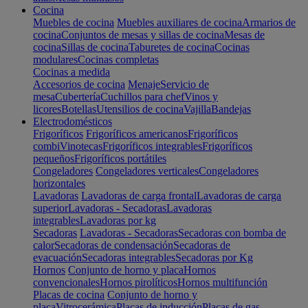
Cocina
Muebles de cocina
Muebles auxiliares de cocina
Armarios de
cocina
Conjuntos de mesas y sillas de cocina
Mesas de
cocina
Sillas de cocina
Taburetes de cocina
Cocinas
modulares
Cocinas completas
Cocinas a medida
Accesorios de cocina
Menaje
Servicio de
mesa
Cubertería
Cuchillos para chef
Vinos y
licores
Botellas
Utensilios de cocina
Vajilla
Bandejas
Electrodomésticos
Frigoríficos
Frigoríficos americanos
Frigoríficos
combi
Vinotecas
Frigoríficos integrables
Frigoríficos
pequeños
Frigoríficos portátiles
Congeladores
Congeladores verticales
Congeladores
horizontales
Lavadoras
Lavadoras de carga frontal
Lavadoras de carga
superior
Lavadoras - Secadoras
Lavadoras
integrables
Lavadoras por kg
Secadoras
Lavadoras - Secadoras
Secadoras con bomba de
calor
Secadoras de condensación
Secadoras de
evacuación
Secadoras integrables
Secadoras por Kg
Hornos
Conjunto de horno y placa
Hornos
convencionales
Hornos pirolíticos
Hornos multifunción
Placas de cocina
Conjunto de horno y
placa
Vitrocerámica
Placas de inducción
Placas de gas