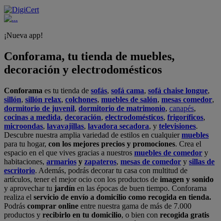
¡Nueva app!
Conforama, tu tienda de muebles,
decoración y electrodomésticos
Conforama
es tu tienda de
sofás
,
sofá cama
,
sofá chaise longue
,
sillón
,
sillón relax
,
colchones
,
muebles de salón
,
mesas comedor
,
dormitorio de juvenil
,
dormitorio de matrimonio
,
canapés
,
cocinas a medida
,
decoración
,
electrodomésticos
,
frigoríficos
,
microondas
,
lavavajillas
,
lavadora secadora
, y
televisiones
.
Descubre nuestra amplia variedad de estilos en cualquier
muebles
para tu hogar,
con los mejores precios y promociones
. Crea el
espacio en el que vives gracias a nuestros
muebles de comedor
y
habitaciones,
armarios
y
zapateros
,
mesas de comedor
y
sillas de
escritorio
. Además, podrás decorar tu casa con multitud de
artículos, tener el mejor ocio con los productos de
imagen y sonido
y aprovechar tu
jardín
en las épocas de buen tiempo. Conforama
realiza el
servicio de envío a domicilio como recogida en tienda.
Podrás
comprar online
entre nuestra gama de más de 7.000
productos y
recibirlo en tu domicilio
, o bien con
recogida gratis