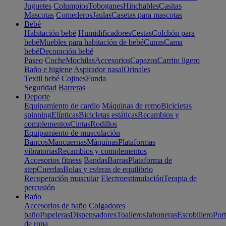
Juguetes
Columpios
Toboganes
Hinchables
Casitas
Mascotas
Comederos
Jaulas
Casetas para mascotas
Bebé
Habitación bebé
Humidificadores
Cestas
Colchón para
bebé
Muebles para habitación de bebé
Cunas
Cama
bebé
Decoración bebé
Paseo
Coche
Mochilas
Accesorios
Capazos
Carrito ligero
Baño e higiene
Aspirador nasal
Orinales
Textil bebé
Cojines
Funda
Seguridad
Barreras
Deporte
Equipamiento de cardio
Máquinas de remo
Bicicletas
spinning
Elípticas
Bicicletas estáticas
Recambios y
complementos
Cintas
Rodillos
Equipamiento de musculación
Bancos
Mancuernas
Máquinas
Plataformas
vibratorias
Recambios y complementos
Accesorios fitness
Bandas
Barras
Plataforma de
step
Cuerdas
Bolas y esferas de equilibrio
Recuperación muscular
Electroestimulación
Terapia de
percusión
Baño
Accesorios de baño
Colgadores
baño
Papeleras
Dispensadores
Toalleros
Jaboneras
Escobillero
Port
de ropa