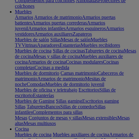
Complementos para colchones
Almohadas
Protectores de
colchones
Muebles
Armarios
Armarios de matrimonio
Armarios puertas
batientes
Armarios puertas correderas
Armarios
juvenil
Armarios infantiles
Armarios esquineros
Armarios
vestidores
Armarios auxiliares
Zapateros
Muebles de salón
Sillas
Mesas de salón
Muebles
TV
Vitrinas
Aparadores
Estanterias
Muebles recibidores
Muebles de cocina
Sillas de cocinas
Taburetes de cocina
Mesas
de cocina
Mesas y sillas de cocina
Muebles auxiliares de
cocina
Armarios de cocina
Cocinas modulares
Cocinas
completas
Cocinas a medida
Muebles de dormitorio
Camas matrimonio
Cabeceros de
matrimonio
Armarios de matrimonio
Mesitas de
noche
Comodas
Muebles de dormitorio juvenil
Muebles de oficina y teletrabajo
Escritorios
Sillas de
escritorio
Estanterías
Muebles de Gaming
Sillas gaming
Escritorios gaming
Sillas
Taburetes
Bancos
Sillas de comedor
Sillas
infantiles
Complementos para sillas
Mesas
Conjuntos de mesas y sillas
Mesas extensibles
Mesas
altas
Mesas multiusos
Cocina
Muebles de cocina
Muebles auxiliares de cocina
Armarios de