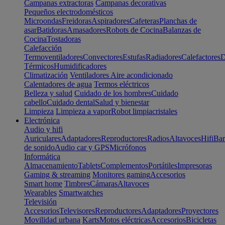
Campanas extractoras
Campanas decorativas
Pequeños electrodomésticos
Microondas
Freidoras
Aspiradores
Cafeteras
Planchas de
asar
Batidoras
Amasadores
Robots de Cocina
Balanzas de
Cocina
Tostadoras
Calefacción
Termoventiladores
Convectores
Estufas
Radiadores
Calefactores
D
Térmicos
Humidificadores
Climatización
Ventiladores
Aire acondicionado
Calentadores de agua
Termos eléctricos
Belleza y salud
Cuidado de los hombres
Cuidado
cabello
Cuidado dental
Salud y bienestar
Limpieza
Limpieza a vapor
Robot limpiacristales
Electrónica
Audio y hifi
Auriculares
Adaptadores
Reproductores
Radios
Altavoces
Hifi
Bar
de sonido
Audio car y GPS
Micrófonos
Informática
Almacenamiento
Tablets
Complementos
Portátiles
Impresoras
Gaming & streaming
Monitores gaming
Accesorios
Smart home
Timbres
Cámaras
Altavoces
Wearables
Smartwatches
Televisión
Accesorios
Televisores
Reproductores
Adaptadores
Proyectores
Movilidad urbana
Karts
Motos eléctricas
Accesorios
Bicicletas