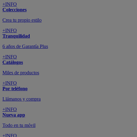
+INFO
Colecciones
Crea tu propio estilo
+INFO
Tranquilidad
6 años de Garantía Plus
+INFO
Catálogos
Miles de productos
+INFO
Por teléfono
Llámanos y compra
+INFO
Nueva app
Todo en tu móvil
+INFO