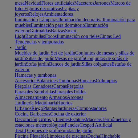
mesa
Navidad
Flores artificiales
Maceteros
Jarrones
Marcos de
fotos
Figuras decorativas
Cajitas y
joyeros
Relojes
Ambientadores
Iluminación
Lámparas
Iluminación decorativa
Iluminación para
muebles
Iluminación para dormitorio
Iluminación
exterior
Guirnaldas
Balizas
Smart
Light
Bombillas
Focos
Iluminación con rieles
Cintas Led
Tendencias y temporadas
Jardín
Muebles de jardín
Set de jardín
Conjuntos de mesas y sillas de
jardín
Sillas de jardín
Mesas de jardín
Conjuntos de sofás de
jardín
Sofás jardín
Bancos de jardín
Sillas colgantes
Estufas de
exterior
Hamacas y tumbonas
Accesorios
Balancines
Tumbonas
Hamacas
Columpios
Pérgolas
Cenadores
Carpas
Pérgolas
Parasoles
Sombrillas
Parasoles
Toldos
Almacenamiento
Armarios
Arcones
Jardinería
Maquinaria
Huertos
Urbanos
Riego
Plantas
Jardineras
Compostadores
Cocina
Barbacoas
Cocina de exterior
Decoración
Grifos y fuentes
Estatuas
Macetas
Termómetros y
estaciones metereológicas
Paneles
Cesped Artificial
Textil
Cojines de jardín
Fundas de jardín
Piscina
Plegable
Limpieza de piscinas
Ducha
Hinchable