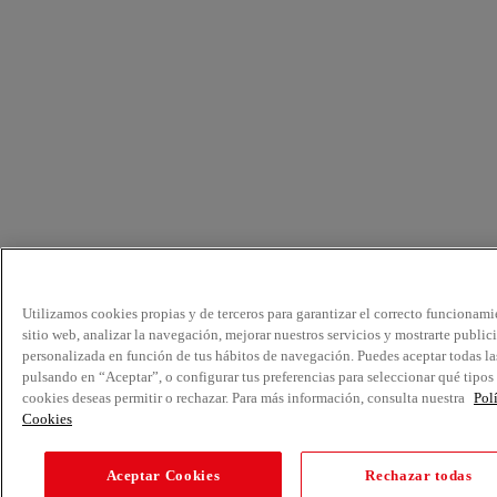
Utilizamos cookies propias y de terceros para garantizar el correcto funcionami
sitio web, analizar la navegación, mejorar nuestros servicios y mostrarte public
personalizada en función de tus hábitos de navegación. Puedes aceptar todas la
pulsando en “Aceptar”, o configurar tus preferencias para seleccionar qué tipos
cookies deseas permitir o rechazar. Para más información, consulta nuestra
Pol
Cookies
Aceptar Cookies
Rechazar todas