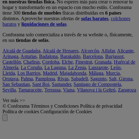
en nuestras tiendas física.
No esperes más para crear o renovar tu
hogar y transformarlo en un espacio con mucho estilo. Conforama
tiene 300
tiendas de muebles
físicas distribuidas en
6 países
distintos. Aproveche nuestras ofertas de
sofas baratos
,
colchones
baratos
y
liquidaciones de sofas
.
Conforama solo comercializa a través de su website o, físicamente,
en sus
tiendas de sofás
.
Alcalá de Guadaíra
,
Alcalá de Henares
,
Alcorcón
,
Alfafar
,
Alicante
,
Arinaga
,
Asturias
,
Badalona
,
Barakaldo
,
Barcelona
,
Burjassot
,
Castellón
,
Chafiras
,
Cordoba
,
Elche
,
Finestrat
,
Granada
,
Huércal de
Almería
,
La Coruña
,
La Laguna
,
La Zenia
,
Lanzarote
,
León
,
Lleida
,
Los Barrios
,
Madrid
,
Majadahonda
,
Málaga
,
Murcia
,
Orotava
,
Palma
,
Pamplona
,
Rivas
,
Sabadell
,
Sagunto
,
Salt, Girona
,
San Sebastian
,
Sant Boi
,
Santander
,
Santiago de Compostela
,
Sevilla
,
Tamaraceite
,
Terrassa
,
Viana
,
Vilanova i la Geltrú
,
Zaragoza
Ver más >>
© Conforama
Términos y Condiciones
Política de privacidad
Política de cookies
Configuración de Cookies