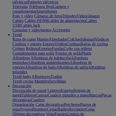
eléctricas
Patinetes eléctricos
Telefonía
Teléfonos fijos
Gadgets y
complementos
Smartphones
Foto y vídeo
Cámaras de fotos
Trípodes
Videocámaras
Cables
Cables HDMI
Cables de alimentación
Cables
USB
Cables Jack
Consolas y videojuegos
Accesorios
Textil
Ropa de cama
Mantas
Almohadas
Colchas
Sábanas
Nórdicos
Cortinas y estores
Estores
Visillos
Cortinas
Barras de cortina
Cojines
Relleno
Exterior
Fundas
Cojín con relleno
Complementos para sofás
Fundas de sofás
Plaids
Alfombras
Alfombras de habitación
Alfombras
pequeñas
Alfombras antideslizantes
Alfombras de
exterior
Alfombras de baño
Alfombras de salón
Alfombras
infantiles
Textil baño
Albornoces
Toallas
Textil cocina
Manteles
Servilletas
Decoración
Decoración de pared
Letreros
Espejos
Relojes de
pared
Tableros
Canvas
Cuadros pintados a mano
Marcos
Placas
decorativas
Cuadros
Organización
Cajas decorativas
Percheros
Burros de
ropa
Joyeros
Biombos
Cestas
Baúles
Revisteros
Cajas
Objetos decorativos
Velas
Faroles
Centros de