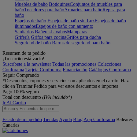
Muebles de baño
Botiquines
Conjuntos de muebles para
baño
Tocadores para baño
Armarios para baño
Repisa para
baño
Espejos de baño
Espejos de baño sin Luz
Espejos de baño
iluminados
Espejos de baño con aumento
Sanitarios
Bañeras
Lavabos
Mamparas
Grifería
Grifos para cocina
Grifos para ducha
Seguridad de baño
Barras de seguridad para baño
Resumen de tu pedido
¡Tu carrito está vacío!
Suscríbete a la newsletter
Todas las promociones
Colecciones
Conforama
Tarjeta Conforama
Financiación
Catálogos Conforama
Seguir Comprando
*Descuentos, cupones y servicios son aplicados en el carrito. Haz
clic en Tramitar Pedido para ver estos descuentos e importes
Pago 100% seguro
Total con descuento
(IVA incluido*)
Ir Al Carrito
Estado de mi pedido
Tiendas
Ayuda
Blog
App Conforama
Baleares
Canarias