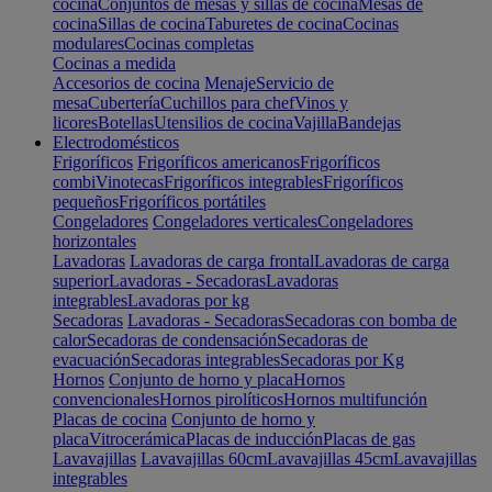
cocina
Conjuntos de mesas y sillas de cocina
Mesas de
cocina
Sillas de cocina
Taburetes de cocina
Cocinas
modulares
Cocinas completas
Cocinas a medida
Accesorios de cocina
Menaje
Servicio de
mesa
Cubertería
Cuchillos para chef
Vinos y
licores
Botellas
Utensilios de cocina
Vajilla
Bandejas
Electrodomésticos
Frigoríficos
Frigoríficos americanos
Frigoríficos
combi
Vinotecas
Frigoríficos integrables
Frigoríficos
pequeños
Frigoríficos portátiles
Congeladores
Congeladores verticales
Congeladores
horizontales
Lavadoras
Lavadoras de carga frontal
Lavadoras de carga
superior
Lavadoras - Secadoras
Lavadoras
integrables
Lavadoras por kg
Secadoras
Lavadoras - Secadoras
Secadoras con bomba de
calor
Secadoras de condensación
Secadoras de
evacuación
Secadoras integrables
Secadoras por Kg
Hornos
Conjunto de horno y placa
Hornos
convencionales
Hornos pirolíticos
Hornos multifunción
Placas de cocina
Conjunto de horno y
placa
Vitrocerámica
Placas de inducción
Placas de gas
Lavavajillas
Lavavajillas 60cm
Lavavajillas 45cm
Lavavajillas
integrables