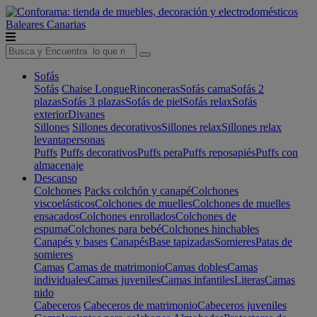
Baleares
Canarias
Sofás
Sofás
Chaise Longue
Rinconeras
Sofás cama
Sofás 2
plazas
Sofás 3 plazas
Sofás de piel
Sofás relax
Sofás
exterior
Divanes
Sillones
Sillones decorativos
Sillones relax
Sillones relax
levantapersonas
Puffs
Puffs decorativos
Puffs pera
Puffs reposapiés
Puffs con
almacenaje
Descanso
Colchones
Packs colchón y canapé
Colchones
viscoelásticos
Colchones de muelles
Colchones de muelles
ensacados
Colchones enrollados
Colchones de
espuma
Colchones para bebé
Colchones hinchables
Canapés y bases
Canapés
Base tapizadas
Somieres
Patas de
somieres
Camas
Camas de matrimonio
Camas dobles
Camas
individuales
Camas juveniles
Camas infantiles
Literas
Camas
nido
Cabeceros
Cabeceros de matrimonio
Cabeceros juveniles