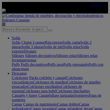
🔵Cambia tu electro con
-10% EXTRA
de descuento ☑️
AQUÍ
Baleares
Canarias
Sofás
Sofás
Chaise Longue
Rinconeras
Sofás cama
Sofás 2
plazas
Sofás 3 plazas
Sofás de piel
Sofás relax
Sofás
exterior
Divanes
Sillones
Sillones decorativos
Sillones relax
Sillones relax
levantapersonas
Puffs
Puffs decorativos
Puffs pera
Puffs reposapiés
Puffs con
almacenaje
Descanso
Colchones
Packs colchón y canapé
Colchones
viscoelásticos
Colchones de muelles
Colchones de muelles
ensacados
Colchones enrollados
Colchones de
espuma
Colchones para bebé
Colchones hinchables
Canapés y bases
Canapés
Base tapizadas
Somieres
Patas de
somieres
Camas
Camas de matrimonio
Camas dobles
Camas
individuales
Camas juveniles
Camas infantiles
Literas
Camas