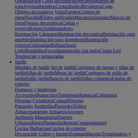
Organización
Cajas decorativas
Percheros
Burros de
ropa
Joyeros
Biombos
Cestas
Baúles
Revisteros
Cajas
Objetos decorativos
Velas
Faroles
Centros de
mesa
Navidad
Flores artificiales
Maceteros
Jarrones
Marcos de
fotos
Figuras decorativas
Cajitas y
joyeros
Relojes
Ambientadores
Iluminación
Lámparas
Iluminación decorativa
Iluminación para
muebles
Iluminación para dormitorio
Iluminación
exterior
Guirnaldas
Balizas
Smart
Light
Bombillas
Focos
Iluminación con rieles
Cintas Led
Tendencias y temporadas
Jardín
Muebles de jardín
Set de jardín
Conjuntos de mesas y sillas de
jardín
Sillas de jardín
Mesas de jardín
Conjuntos de sofás de
jardín
Sofás jardín
Bancos de jardín
Sillas colgantes
Estufas de
exterior
Hamacas y tumbonas
Accesorios
Balancines
Tumbonas
Hamacas
Columpios
Pérgolas
Cenadores
Carpas
Pérgolas
Parasoles
Sombrillas
Parasoles
Toldos
Almacenamiento
Armarios
Arcones
Jardinería
Maquinaria
Huertos
Urbanos
Riego
Plantas
Jardineras
Compostadores
Cocina
Barbacoas
Cocina de exterior
Decoración
Grifos y fuentes
Estatuas
Macetas
Termómetros y