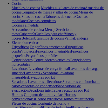
Cocina
Muebles de cocina
Muebles auxiliares de cocina
Armarios de
cocina
Conjuntos de mesas y sillas de cocina
Mesas de
cocina
Sillas de cocina
Taburetes de cocina
Cocinas
modulares
Cocinas completas
Cocinas a medida
Accesorios de cocina
Menaje
Servicio de
mesa
Cubertería
Cuchillos para chef
Vinos y
licores
Botellas
Utensilios de cocina
Vajilla
Bandejas
Electrodomésticos
Frigoríficos
Frigoríficos americanos
Frigoríficos
combi
Vinotecas
Frigoríficos integrables
Frigoríficos
pequeños
Frigoríficos portátiles
Congeladores
Congeladores verticales
Congeladores
horizontales
Lavadoras
Lavadoras de carga frontal
Lavadoras de carga
superior
Lavadoras - Secadoras
Lavadoras
integrables
Lavadoras por kg
Secadoras
Lavadoras - Secadoras
Secadoras con bomba de
calor
Secadoras de condensación
Secadoras de
evacuación
Secadoras integrables
Secadoras por Kg
Hornos
Conjunto de horno y placa
Hornos
convencionales
Hornos pirolíticos
Hornos multifunción
Placas de cocina
Conjunto de horno y
placa
Vitrocerámica
Placas de inducción
Placas de gas