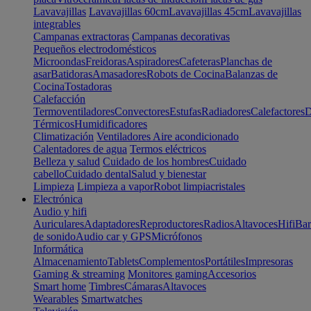
Lavavajillas
Lavavajillas 60cm
Lavavajillas 45cm
Lavavajillas
integrables
Campanas extractoras
Campanas decorativas
Pequeños electrodomésticos
Microondas
Freidoras
Aspiradores
Cafeteras
Planchas de
asar
Batidoras
Amasadores
Robots de Cocina
Balanzas de
Cocina
Tostadoras
Calefacción
Termoventiladores
Convectores
Estufas
Radiadores
Calefactores
D
Térmicos
Humidificadores
Climatización
Ventiladores
Aire acondicionado
Calentadores de agua
Termos eléctricos
Belleza y salud
Cuidado de los hombres
Cuidado
cabello
Cuidado dental
Salud y bienestar
Limpieza
Limpieza a vapor
Robot limpiacristales
Electrónica
Audio y hifi
Auriculares
Adaptadores
Reproductores
Radios
Altavoces
Hifi
Bar
de sonido
Audio car y GPS
Micrófonos
Informática
Almacenamiento
Tablets
Complementos
Portátiles
Impresoras
Gaming & streaming
Monitores gaming
Accesorios
Smart home
Timbres
Cámaras
Altavoces
Wearables
Smartwatches