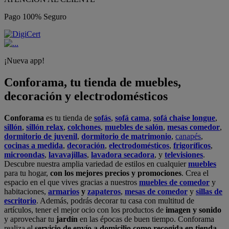
Pago 100% Seguro
¡Nueva app!
Conforama, tu tienda de muebles,
decoración y electrodomésticos
Conforama
es tu tienda de
sofás
,
sofá cama
,
sofá chaise longue
,
sillón
,
sillón relax
,
colchones
,
muebles de salón
,
mesas comedor
,
dormitorio de juvenil
,
dormitorio de matrimonio
,
canapés
,
cocinas a medida
,
decoración
,
electrodomésticos
,
frigoríficos
,
microondas
,
lavavajillas
,
lavadora secadora
, y
televisiones
.
Descubre nuestra amplia variedad de estilos en cualquier
muebles
para tu hogar,
con los mejores precios y promociones
. Crea el
espacio en el que vives gracias a nuestros
muebles de comedor
y
habitaciones,
armarios
y
zapateros
,
mesas de comedor
y
sillas de
escritorio
. Además, podrás decorar tu casa con multitud de
artículos, tener el mejor ocio con los productos de
imagen y sonido
y aprovechar tu
jardín
en las épocas de buen tiempo. Conforama
realiza el
servicio de envío a domicilio como recogida en tienda.