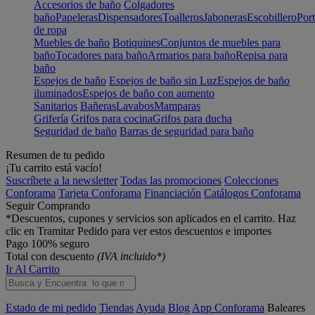
Accesorios de baño
Colgadores
baño
Papeleras
Dispensadores
Toalleros
Jaboneras
Escobillero
Port
de ropa
Muebles de baño
Botiquines
Conjuntos de muebles para
baño
Tocadores para baño
Armarios para baño
Repisa para
baño
Espejos de baño
Espejos de baño sin Luz
Espejos de baño
iluminados
Espejos de baño con aumento
Sanitarios
Bañeras
Lavabos
Mamparas
Grifería
Grifos para cocina
Grifos para ducha
Seguridad de baño
Barras de seguridad para baño
Resumen de tu pedido
¡Tu carrito está vacío!
Suscríbete a la newsletter
Todas las promociones
Colecciones
Conforama
Tarjeta Conforama
Financiación
Catálogos Conforama
Seguir Comprando
*Descuentos, cupones y servicios son aplicados en el carrito. Haz
clic en Tramitar Pedido para ver estos descuentos e importes
Pago 100% seguro
Total con descuento
(IVA incluido*)
Ir Al Carrito
Estado de mi pedido
Tiendas
Ayuda
Blog
App Conforama
Baleares