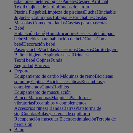
estaciones metereológicas
Paneles
Cesped Artificial
Textil
Cojines de jardín
Fundas de jardín
Piscina
Plegable
Limpieza de piscinas
Ducha
Hinchable
Juguetes
Columpios
Toboganes
Hinchables
Casitas
Mascotas
Comederos
Jaulas
Casetas para mascotas
Bebé
Habitación bebé
Humidificadores
Cestas
Colchón para
bebé
Muebles para habitación de bebé
Cunas
Cama
bebé
Decoración bebé
Paseo
Coche
Mochilas
Accesorios
Capazos
Carrito ligero
Baño e higiene
Aspirador nasal
Orinales
Textil bebé
Cojines
Funda
Seguridad
Barreras
Deporte
Equipamiento de cardio
Máquinas de remo
Bicicletas
spinning
Elípticas
Bicicletas estáticas
Recambios y
complementos
Cintas
Rodillos
Equipamiento de musculación
Bancos
Mancuernas
Máquinas
Plataformas
vibratorias
Recambios y complementos
Accesorios fitness
Bandas
Barras
Plataforma de
step
Cuerdas
Bolas y esferas de equilibrio
Recuperación muscular
Electroestimulación
Terapia de
percusión
Baño