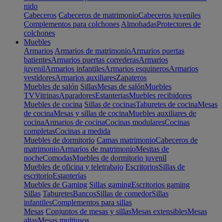
nido
Cabeceros
Cabeceros de matrimonio
Cabeceros juveniles
Complementos para colchones
Almohadas
Protectores de
colchones
Muebles
Armarios
Armarios de matrimonio
Armarios puertas
batientes
Armarios puertas correderas
Armarios
juvenil
Armarios infantiles
Armarios esquineros
Armarios
vestidores
Armarios auxiliares
Zapateros
Muebles de salón
Sillas
Mesas de salón
Muebles
TV
Vitrinas
Aparadores
Estanterias
Muebles recibidores
Muebles de cocina
Sillas de cocinas
Taburetes de cocina
Mesas
de cocina
Mesas y sillas de cocina
Muebles auxiliares de
cocina
Armarios de cocina
Cocinas modulares
Cocinas
completas
Cocinas a medida
Muebles de dormitorio
Camas matrimonio
Cabeceros de
matrimonio
Armarios de matrimonio
Mesitas de
noche
Comodas
Muebles de dormitorio juvenil
Muebles de oficina y teletrabajo
Escritorios
Sillas de
escritorio
Estanterías
Muebles de Gaming
Sillas gaming
Escritorios gaming
Sillas
Taburetes
Bancos
Sillas de comedor
Sillas
infantiles
Complementos para sillas
Mesas
Conjuntos de mesas y sillas
Mesas extensibles
Mesas
altas
Mesas multiusos