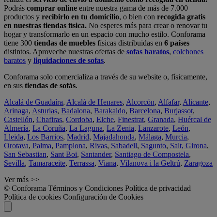
Podrás
comprar online
entre nuestra gama de más de 7.000
productos y
recibirlo en tu domicilio
, o bien con
recogida gratis
en nuestras tiendas física.
No esperes más para crear o renovar tu
hogar y transformarlo en un espacio con mucho estilo. Conforama
tiene 300
tiendas de muebles
físicas distribuidas en
6 países
distintos. Aproveche nuestras ofertas de
sofas baratos
,
colchones
baratos
y
liquidaciones de sofas
.
Conforama solo comercializa a través de su website o, físicamente,
en sus
tiendas de sofás
.
Alcalá de Guadaíra
,
Alcalá de Henares
,
Alcorcón
,
Alfafar
,
Alicante
,
Arinaga
,
Asturias
,
Badalona
,
Barakaldo
,
Barcelona
,
Burjassot
,
Castellón
,
Chafiras
,
Cordoba
,
Elche
,
Finestrat
,
Granada
,
Huércal de
Almería
,
La Coruña
,
La Laguna
,
La Zenia
,
Lanzarote
,
León
,
Lleida
,
Los Barrios
,
Madrid
,
Majadahonda
,
Málaga
,
Murcia
,
Orotava
,
Palma
,
Pamplona
,
Rivas
,
Sabadell
,
Sagunto
,
Salt, Girona
,
San Sebastian
,
Sant Boi
,
Santander
,
Santiago de Compostela
,
Sevilla
,
Tamaraceite
,
Terrassa
,
Viana
,
Vilanova i la Geltrú
,
Zaragoza
Ver más >>
© Conforama
Términos y Condiciones
Política de privacidad
Política de cookies
Configuración de Cookies