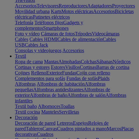
Televisión
Accesorios
Televisores
Reproductores
Adaptadores
Proyectores
Movilidad urbana
Karts
Motos eléctricas
Accesorios
Bicicletas
eléctricas
Patinetes eléctricos
Telefonía
Teléfonos fijos
Gadgets y
complementos
Smartphones
Foto y vídeo
Cámaras de fotos
Trípodes
Videocámaras
Cables
Cables HDMI
Cables de alimentación
Cables
USB
Cables Jack
Consolas y videojuegos
Accesorios
Textil
Ropa de cama
Mantas
Almohadas
Colchas
Sábanas
Nórdicos
Cortinas y estores
Estores
Visillos
Cortinas
Barras de cortina
Cojines
Relleno
Exterior
Fundas
Cojín con relleno
Complementos para sofás
Fundas de sofás
Plaids
Alfombras
Alfombras de habitación
Alfombras
pequeñas
Alfombras antideslizantes
Alfombras de
exterior
Alfombras de baño
Alfombras de salón
Alfombras
infantiles
Textil baño
Albornoces
Toallas
Textil cocina
Manteles
Servilletas
Decoración
Decoración de pared
Letreros
Espejos
Relojes de
pared
Tableros
Canvas
Cuadros pintados a mano
Marcos
Placas
decorativas
Cuadros