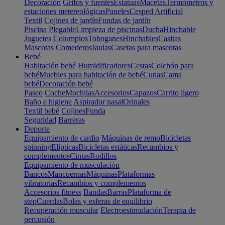
Decoración
Grifos y fuentes
Estatuas
Macetas
Termómetros y
estaciones metereológicas
Paneles
Cesped Artificial
Textil
Cojines de jardín
Fundas de jardín
Piscina
Plegable
Limpieza de piscinas
Ducha
Hinchable
Juguetes
Columpios
Toboganes
Hinchables
Casitas
Mascotas
Comederos
Jaulas
Casetas para mascotas
Bebé
Habitación bebé
Humidificadores
Cestas
Colchón para
bebé
Muebles para habitación de bebé
Cunas
Cama
bebé
Decoración bebé
Paseo
Coche
Mochilas
Accesorios
Capazos
Carrito ligero
Baño e higiene
Aspirador nasal
Orinales
Textil bebé
Cojines
Funda
Seguridad
Barreras
Deporte
Equipamiento de cardio
Máquinas de remo
Bicicletas
spinning
Elípticas
Bicicletas estáticas
Recambios y
complementos
Cintas
Rodillos
Equipamiento de musculación
Bancos
Mancuernas
Máquinas
Plataformas
vibratorias
Recambios y complementos
Accesorios fitness
Bandas
Barras
Plataforma de
step
Cuerdas
Bolas y esferas de equilibrio
Recuperación muscular
Electroestimulación
Terapia de
percusión