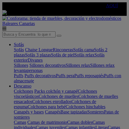
🔵Cambia tu electro con
-10% EXTRA
de descuento ☑️
AQUÍ
Baleares
Canarias
Sofás
Sofás
Chaise Longue
Rinconeras
Sofás cama
Sofás 2
plazas
Sofás 3 plazas
Sofás de piel
Sofás relax
Sofás
exterior
Divanes
Sillones
Sillones decorativos
Sillones relax
Sillones relax
levantapersonas
Puffs
Puffs decorativos
Puffs pera
Puffs reposapiés
Puffs con
almacenaje
Descanso
Colchones
Packs colchón y canapé
Colchones
viscoelásticos
Colchones de muelles
Colchones de muelles
ensacados
Colchones enrollados
Colchones de
espuma
Colchones para bebé
Colchones hinchables
Canapés y bases
Canapés
Base tapizadas
Somieres
Patas de
somieres
Camas
Camas de matrimonio
Camas dobles
Camas
individuales
Camas juveniles
Camas infantiles
Literas
Camas