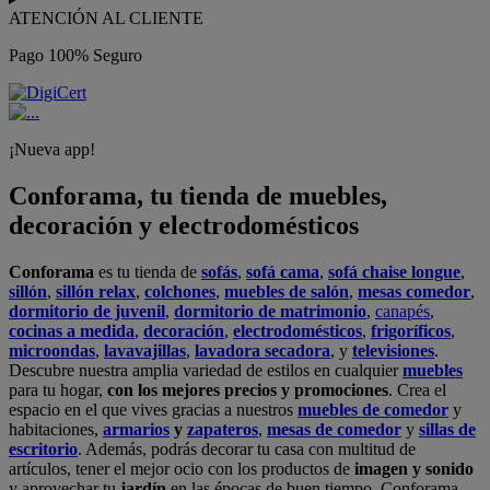
ATENCIÓN AL CLIENTE
Pago 100% Seguro
¡Nueva app!
Conforama, tu tienda de muebles,
decoración y electrodomésticos
Conforama
es tu tienda de
sofás
,
sofá cama
,
sofá chaise longue
,
sillón
,
sillón relax
,
colchones
,
muebles de salón
,
mesas comedor
,
dormitorio de juvenil
,
dormitorio de matrimonio
,
canapés
,
cocinas a medida
,
decoración
,
electrodomésticos
,
frigoríficos
,
microondas
,
lavavajillas
,
lavadora secadora
, y
televisiones
.
Descubre nuestra amplia variedad de estilos en cualquier
muebles
para tu hogar,
con los mejores precios y promociones
. Crea el
espacio en el que vives gracias a nuestros
muebles de comedor
y
habitaciones,
armarios
y
zapateros
,
mesas de comedor
y
sillas de
escritorio
. Además, podrás decorar tu casa con multitud de
artículos, tener el mejor ocio con los productos de
imagen y sonido
y aprovechar tu
jardín
en las épocas de buen tiempo. Conforama