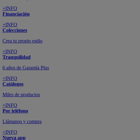
+INFO
Financiación
+INFO
Colecciones
Crea tu propio estilo
+INFO
Tranquilidad
6 años de Garantía Plus
+INFO
Catálogos
Miles de productos
+INFO
Por teléfono
Llámanos y compra
+INFO
Nueva app