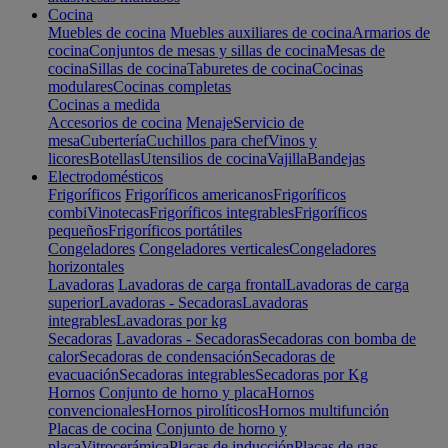
Cocina
Muebles de cocina
Muebles auxiliares de cocina
Armarios de
cocina
Conjuntos de mesas y sillas de cocina
Mesas de
cocina
Sillas de cocina
Taburetes de cocina
Cocinas
modulares
Cocinas completas
Cocinas a medida
Accesorios de cocina
Menaje
Servicio de
mesa
Cubertería
Cuchillos para chef
Vinos y
licores
Botellas
Utensilios de cocina
Vajilla
Bandejas
Electrodomésticos
Frigoríficos
Frigoríficos americanos
Frigoríficos
combi
Vinotecas
Frigoríficos integrables
Frigoríficos
pequeños
Frigoríficos portátiles
Congeladores
Congeladores verticales
Congeladores
horizontales
Lavadoras
Lavadoras de carga frontal
Lavadoras de carga
superior
Lavadoras - Secadoras
Lavadoras
integrables
Lavadoras por kg
Secadoras
Lavadoras - Secadoras
Secadoras con bomba de
calor
Secadoras de condensación
Secadoras de
evacuación
Secadoras integrables
Secadoras por Kg
Hornos
Conjunto de horno y placa
Hornos
convencionales
Hornos pirolíticos
Hornos multifunción
Placas de cocina
Conjunto de horno y
placa
Vitrocerámica
Placas de inducción
Placas de gas