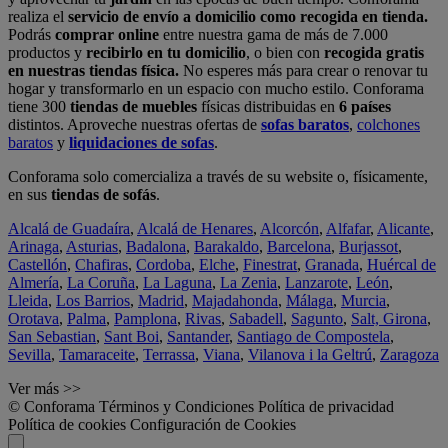
realiza el
servicio de envío a domicilio como recogida en tienda.
Podrás
comprar online
entre nuestra gama de más de 7.000
productos y
recibirlo en tu domicilio
, o bien con
recogida gratis
en nuestras tiendas física.
No esperes más para crear o renovar tu
hogar y transformarlo en un espacio con mucho estilo. Conforama
tiene 300
tiendas de muebles
físicas distribuidas en
6 países
distintos. Aproveche nuestras ofertas de
sofas baratos
,
colchones
baratos
y
liquidaciones de sofas
.
Conforama solo comercializa a través de su website o, físicamente,
en sus
tiendas de sofás
.
Alcalá de Guadaíra
,
Alcalá de Henares
,
Alcorcón
,
Alfafar
,
Alicante
,
Arinaga
,
Asturias
,
Badalona
,
Barakaldo
,
Barcelona
,
Burjassot
,
Castellón
,
Chafiras
,
Cordoba
,
Elche
,
Finestrat
,
Granada
,
Huércal de
Almería
,
La Coruña
,
La Laguna
,
La Zenia
,
Lanzarote
,
León
,
Lleida
,
Los Barrios
,
Madrid
,
Majadahonda
,
Málaga
,
Murcia
,
Orotava
,
Palma
,
Pamplona
,
Rivas
,
Sabadell
,
Sagunto
,
Salt, Girona
,
San Sebastian
,
Sant Boi
,
Santander
,
Santiago de Compostela
,
Sevilla
,
Tamaraceite
,
Terrassa
,
Viana
,
Vilanova i la Geltrú
,
Zaragoza
Ver más >>
© Conforama
Términos y Condiciones
Política de privacidad
Política de cookies
Configuración de Cookies