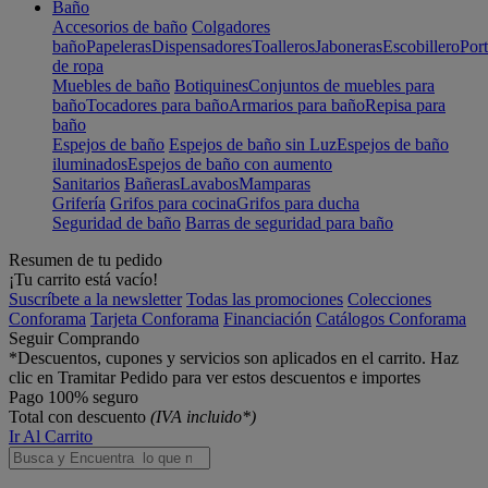
Baño
Accesorios de baño
Colgadores
baño
Papeleras
Dispensadores
Toalleros
Jaboneras
Escobillero
Port
de ropa
Muebles de baño
Botiquines
Conjuntos de muebles para
baño
Tocadores para baño
Armarios para baño
Repisa para
baño
Espejos de baño
Espejos de baño sin Luz
Espejos de baño
iluminados
Espejos de baño con aumento
Sanitarios
Bañeras
Lavabos
Mamparas
Grifería
Grifos para cocina
Grifos para ducha
Seguridad de baño
Barras de seguridad para baño
Resumen de tu pedido
¡Tu carrito está vacío!
Suscríbete a la newsletter
Todas las promociones
Colecciones
Conforama
Tarjeta Conforama
Financiación
Catálogos Conforama
Seguir Comprando
*Descuentos, cupones y servicios son aplicados en el carrito. Haz
clic en Tramitar Pedido para ver estos descuentos e importes
Pago 100% seguro
Total con descuento
(IVA incluido*)
Ir Al Carrito