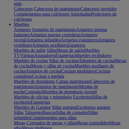
nido
Cabeceros
Cabeceros de matrimonio
Cabeceros juveniles
Complementos para colchones
Almohadas
Protectores de
colchones
Muebles
Armarios
Armarios de matrimonio
Armarios puertas
batientes
Armarios puertas correderas
Armarios
juvenil
Armarios infantiles
Armarios esquineros
Armarios
vestidores
Armarios auxiliares
Zapateros
Muebles de salón
Sillas
Mesas de salón
Muebles
TV
Vitrinas
Aparadores
Estanterias
Muebles recibidores
Muebles de cocina
Sillas de cocinas
Taburetes de cocina
Mesas
de cocina
Mesas y sillas de cocina
Muebles auxiliares de
cocina
Armarios de cocina
Cocinas modulares
Cocinas
completas
Cocinas a medida
Muebles de dormitorio
Camas matrimonio
Cabeceros de
matrimonio
Armarios de matrimonio
Mesitas de
noche
Comodas
Muebles de dormitorio juvenil
Muebles de oficina y teletrabajo
Escritorios
Sillas de
escritorio
Estanterías
Muebles de Gaming
Sillas gaming
Escritorios gaming
Sillas
Taburetes
Bancos
Sillas de comedor
Sillas
infantiles
Complementos para sillas
Mesas
Conjuntos de mesas y sillas
Mesas extensibles
Mesas
altas
Mesas multiusos