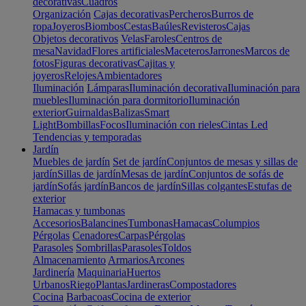
decorativas
Cuadros
Organización
Cajas decorativas
Percheros
Burros de
ropa
Joyeros
Biombos
Cestas
Baúles
Revisteros
Cajas
Objetos decorativos
Velas
Faroles
Centros de
mesa
Navidad
Flores artificiales
Maceteros
Jarrones
Marcos de
fotos
Figuras decorativas
Cajitas y
joyeros
Relojes
Ambientadores
Iluminación
Lámparas
Iluminación decorativa
Iluminación para
muebles
Iluminación para dormitorio
Iluminación
exterior
Guirnaldas
Balizas
Smart
Light
Bombillas
Focos
Iluminación con rieles
Cintas Led
Tendencias y temporadas
Jardín
Muebles de jardín
Set de jardín
Conjuntos de mesas y sillas de
jardín
Sillas de jardín
Mesas de jardín
Conjuntos de sofás de
jardín
Sofás jardín
Bancos de jardín
Sillas colgantes
Estufas de
exterior
Hamacas y tumbonas
Accesorios
Balancines
Tumbonas
Hamacas
Columpios
Pérgolas
Cenadores
Carpas
Pérgolas
Parasoles
Sombrillas
Parasoles
Toldos
Almacenamiento
Armarios
Arcones
Jardinería
Maquinaria
Huertos
Urbanos
Riego
Plantas
Jardineras
Compostadores
Cocina
Barbacoas
Cocina de exterior