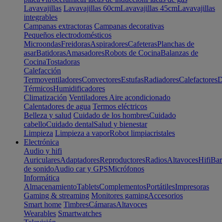
Lavavajillas
Lavavajillas 60cm
Lavavajillas 45cm
Lavavajillas
integrables
Campanas extractoras
Campanas decorativas
Pequeños electrodomésticos
Microondas
Freidoras
Aspiradores
Cafeteras
Planchas de
asar
Batidoras
Amasadores
Robots de Cocina
Balanzas de
Cocina
Tostadoras
Calefacción
Termoventiladores
Convectores
Estufas
Radiadores
Calefactores
D
Térmicos
Humidificadores
Climatización
Ventiladores
Aire acondicionado
Calentadores de agua
Termos eléctricos
Belleza y salud
Cuidado de los hombres
Cuidado
cabello
Cuidado dental
Salud y bienestar
Limpieza
Limpieza a vapor
Robot limpiacristales
Electrónica
Audio y hifi
Auriculares
Adaptadores
Reproductores
Radios
Altavoces
Hifi
Bar
de sonido
Audio car y GPS
Micrófonos
Informática
Almacenamiento
Tablets
Complementos
Portátiles
Impresoras
Gaming & streaming
Monitores gaming
Accesorios
Smart home
Timbres
Cámaras
Altavoces
Wearables
Smartwatches