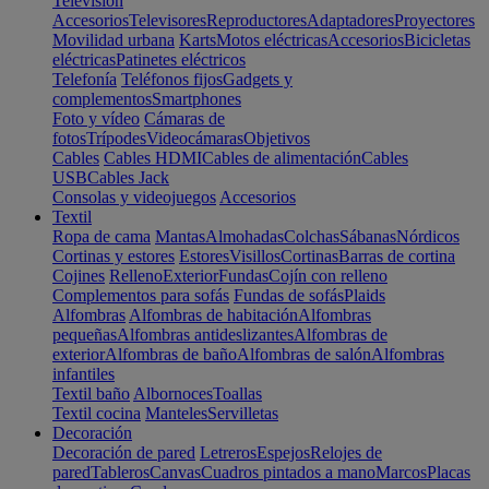
Televisión
Accesorios
Televisores
Reproductores
Adaptadores
Proyectores
Movilidad urbana
Karts
Motos eléctricas
Accesorios
Bicicletas
eléctricas
Patinetes eléctricos
Telefonía
Teléfonos fijos
Gadgets y
complementos
Smartphones
Foto y vídeo
Cámaras de
fotos
Trípodes
Videocámaras
Objetivos
Cables
Cables HDMI
Cables de alimentación
Cables
USB
Cables Jack
Consolas y videojuegos
Accesorios
Textil
Ropa de cama
Mantas
Almohadas
Colchas
Sábanas
Nórdicos
Cortinas y estores
Estores
Visillos
Cortinas
Barras de cortina
Cojines
Relleno
Exterior
Fundas
Cojín con relleno
Complementos para sofás
Fundas de sofás
Plaids
Alfombras
Alfombras de habitación
Alfombras
pequeñas
Alfombras antideslizantes
Alfombras de
exterior
Alfombras de baño
Alfombras de salón
Alfombras
infantiles
Textil baño
Albornoces
Toallas
Textil cocina
Manteles
Servilletas
Decoración
Decoración de pared
Letreros
Espejos
Relojes de
pared
Tableros
Canvas
Cuadros pintados a mano
Marcos
Placas