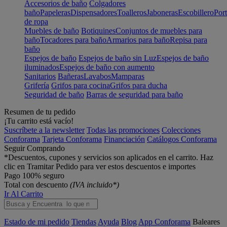
Accesorios de baño
Colgadores
baño
Papeleras
Dispensadores
Toalleros
Jaboneras
Escobillero
Port
de ropa
Muebles de baño
Botiquines
Conjuntos de muebles para
baño
Tocadores para baño
Armarios para baño
Repisa para
baño
Espejos de baño
Espejos de baño sin Luz
Espejos de baño
iluminados
Espejos de baño con aumento
Sanitarios
Bañeras
Lavabos
Mamparas
Grifería
Grifos para cocina
Grifos para ducha
Seguridad de baño
Barras de seguridad para baño
Resumen de tu pedido
¡Tu carrito está vacío!
Suscríbete a la newsletter
Todas las promociones
Colecciones
Conforama
Tarjeta Conforama
Financiación
Catálogos Conforama
Seguir Comprando
*Descuentos, cupones y servicios son aplicados en el carrito. Haz
clic en Tramitar Pedido para ver estos descuentos e importes
Pago 100% seguro
Total con descuento
(IVA incluido*)
Ir Al Carrito
Estado de mi pedido
Tiendas
Ayuda
Blog
App Conforama
Baleares