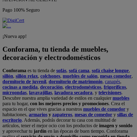
Pago 100% Seguro
¡Nueva app!
Conforama, tu tienda de muebles,
decoración y electrodomésticos
Conforama
es tu tienda de
sofás
,
sofá cama
,
sofá chaise longue
,
sillón
,
sillón relax
,
colchones
,
muebles de salón
,
mesas comedor
,
dormitorio de juvenil
,
dormitorio de matrimonio
,
canapés
,
cocinas a medida
,
decoración
,
electrodomésticos
,
frigoríficos
,
microondas
,
lavavajillas
,
lavadora secadora
, y
televisiones
.
Descubre nuestra amplia variedad de estilos en cualquier
muebles
para tu hogar,
con los mejores precios y promociones
. Crea el
espacio en el que vives gracias a nuestros
muebles de comedor
y
habitaciones,
armarios
y
zapateros
,
mesas de comedor
y
sillas de
escritorio
. Además, podrás decorar tu casa con multitud de
artículos, tener el mejor ocio con los productos de
imagen y sonido
y aprovechar tu
jardín
en las épocas de buen tiempo. Conforama
realiza el
servicio de envío a domicilio como recogida en tienda.