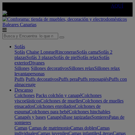
🔵Cambia tu electro con
-10% EXTRA
de descuento ☑️
AQUÍ
Baleares
Canarias
Sofás
Sofás
Chaise Longue
Rinconeras
Sofás cama
Sofás 2
plazas
Sofás 3 plazas
Sofás de piel
Sofás relax
Sofás
exterior
Divanes
Sillones
Sillones decorativos
Sillones relax
Sillones relax
levantapersonas
Puffs
Puffs decorativos
Puffs pera
Puffs reposapiés
Puffs con
almacenaje
Descanso
Colchones
Packs colchón y canapé
Colchones
viscoelásticos
Colchones de muelles
Colchones de muelles
ensacados
Colchones enrollados
Colchones de
espuma
Colchones para bebé
Colchones hinchables
Canapés y bases
Canapés
Base tapizadas
Somieres
Patas de
somieres
Camas
Camas de matrimonio
Camas dobles
Camas
individuales
Camas juveniles
Camas infantiles
Literas
Camas