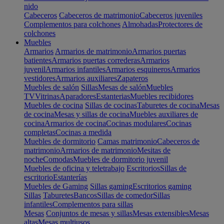
nido
Cabeceros
Cabeceros de matrimonio
Cabeceros juveniles
Complementos para colchones
Almohadas
Protectores de
colchones
Muebles
Armarios
Armarios de matrimonio
Armarios puertas
batientes
Armarios puertas correderas
Armarios
juvenil
Armarios infantiles
Armarios esquineros
Armarios
vestidores
Armarios auxiliares
Zapateros
Muebles de salón
Sillas
Mesas de salón
Muebles
TV
Vitrinas
Aparadores
Estanterias
Muebles recibidores
Muebles de cocina
Sillas de cocinas
Taburetes de cocina
Mesas
de cocina
Mesas y sillas de cocina
Muebles auxiliares de
cocina
Armarios de cocina
Cocinas modulares
Cocinas
completas
Cocinas a medida
Muebles de dormitorio
Camas matrimonio
Cabeceros de
matrimonio
Armarios de matrimonio
Mesitas de
noche
Comodas
Muebles de dormitorio juvenil
Muebles de oficina y teletrabajo
Escritorios
Sillas de
escritorio
Estanterías
Muebles de Gaming
Sillas gaming
Escritorios gaming
Sillas
Taburetes
Bancos
Sillas de comedor
Sillas
infantiles
Complementos para sillas
Mesas
Conjuntos de mesas y sillas
Mesas extensibles
Mesas
altas
Mesas multiusos