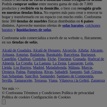
Podrás
comprar online
entre nuestra gama de más de 7.000
productos y
recibirlo en tu domicilio
, o bien con
recogida gratis
en nuestras tiendas física.
No esperes más para crear o renovar tu
hogar y transformarlo en un espacio con mucho estilo. Conforama
tiene 300
tiendas de muebles
físicas distribuidas en
6 países
distintos. Aproveche nuestras ofertas de
sofas baratos
,
colchones
baratos
y
liquidaciones de sofas
.
Conforama solo comercializa a través de su website o, físicamente,
en sus
tiendas de sofás
.
Alcalá de Guadaíra
,
Alcalá de Henares
,
Alcorcón
,
Alfafar
,
Alicante
,
Arinaga
,
Asturias
,
Badalona
,
Barakaldo
,
Barcelona
,
Burjassot
,
Castellón
,
Chafiras
,
Cordoba
,
Elche
,
Finestrat
,
Granada
,
Huércal de
Almería
,
La Coruña
,
La Laguna
,
La Zenia
,
Lanzarote
,
León
,
Lleida
,
Los Barrios
,
Madrid
,
Majadahonda
,
Málaga
,
Murcia
,
Orotava
,
Palma
,
Pamplona
,
Rivas
,
Sabadell
,
Sagunto
,
Salt, Girona
,
San Sebastian
,
Sant Boi
,
Santander
,
Santiago de Compostela
,
Sevilla
,
Tamaraceite
,
Terrassa
,
Viana
,
Vilanova i la Geltrú
,
Zaragoza
Ver más >>
© Conforama
Términos y Condiciones
Política de privacidad
Política de cookies
Configuración de Cookies