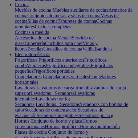
Cocina
Muebles de cocina
Muebles auxiliares de cocina
Armarios de
cocina
Conjuntos de mesas y sillas de cocina
Mesas de
cocina
Sillas de cocina
Taburetes de cocina
Cocinas
modulares
Cocinas completas
Cocinas a medida
Accesorios de cocina
Menaje
Servicio de
mesa
Cubertería
Cuchillos para chef
Vinos y
licores
Botellas
Utensilios de cocina
Vajilla
Bandejas
Electrodomésticos
Frigoríficos
Frigoríficos americanos
Frigoríficos
combi
Vinotecas
Frigoríficos integrables
Frigoríficos
pequeños
Frigoríficos portátiles
Congeladores
Congeladores verticales
Congeladores
horizontales
Lavadoras
Lavadoras de carga frontal
Lavadoras de carga
superior
Lavadoras - Secadoras
Lavadoras
integrables
Lavadoras por kg
Secadoras
Lavadoras - Secadoras
Secadoras con bomba de
calor
Secadoras de condensación
Secadoras de
evacuación
Secadoras integrables
Secadoras por Kg
Hornos
Conjunto de horno y placa
Hornos
convencionales
Hornos pirolíticos
Hornos multifunción
Placas de cocina
Conjunto de horno y
placa
Vitrocerámica
Placas de inducción
Placas de gas