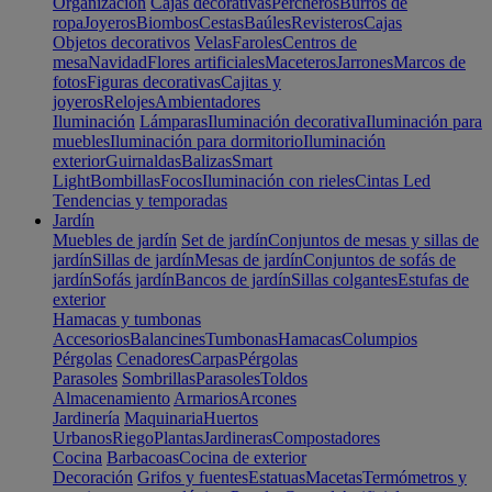
Organización
Cajas decorativas
Percheros
Burros de
ropa
Joyeros
Biombos
Cestas
Baúles
Revisteros
Cajas
Objetos decorativos
Velas
Faroles
Centros de
mesa
Navidad
Flores artificiales
Maceteros
Jarrones
Marcos de
fotos
Figuras decorativas
Cajitas y
joyeros
Relojes
Ambientadores
Iluminación
Lámparas
Iluminación decorativa
Iluminación para
muebles
Iluminación para dormitorio
Iluminación
exterior
Guirnaldas
Balizas
Smart
Light
Bombillas
Focos
Iluminación con rieles
Cintas Led
Tendencias y temporadas
Jardín
Muebles de jardín
Set de jardín
Conjuntos de mesas y sillas de
jardín
Sillas de jardín
Mesas de jardín
Conjuntos de sofás de
jardín
Sofás jardín
Bancos de jardín
Sillas colgantes
Estufas de
exterior
Hamacas y tumbonas
Accesorios
Balancines
Tumbonas
Hamacas
Columpios
Pérgolas
Cenadores
Carpas
Pérgolas
Parasoles
Sombrillas
Parasoles
Toldos
Almacenamiento
Armarios
Arcones
Jardinería
Maquinaria
Huertos
Urbanos
Riego
Plantas
Jardineras
Compostadores
Cocina
Barbacoas
Cocina de exterior
Decoración
Grifos y fuentes
Estatuas
Macetas
Termómetros y