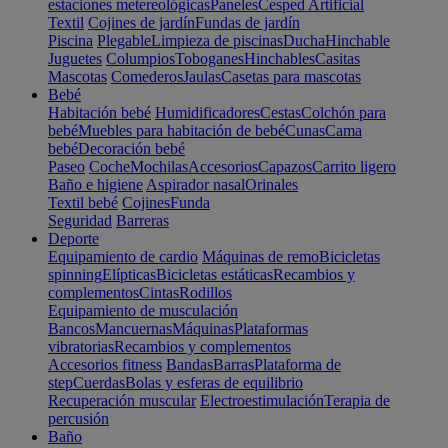
estaciones metereológicas
Paneles
Cesped Artificial
Textil
Cojines de jardín
Fundas de jardín
Piscina
Plegable
Limpieza de piscinas
Ducha
Hinchable
Juguetes
Columpios
Toboganes
Hinchables
Casitas
Mascotas
Comederos
Jaulas
Casetas para mascotas
Bebé
Habitación bebé
Humidificadores
Cestas
Colchón para
bebé
Muebles para habitación de bebé
Cunas
Cama
bebé
Decoración bebé
Paseo
Coche
Mochilas
Accesorios
Capazos
Carrito ligero
Baño e higiene
Aspirador nasal
Orinales
Textil bebé
Cojines
Funda
Seguridad
Barreras
Deporte
Equipamiento de cardio
Máquinas de remo
Bicicletas
spinning
Elípticas
Bicicletas estáticas
Recambios y
complementos
Cintas
Rodillos
Equipamiento de musculación
Bancos
Mancuernas
Máquinas
Plataformas
vibratorias
Recambios y complementos
Accesorios fitness
Bandas
Barras
Plataforma de
step
Cuerdas
Bolas y esferas de equilibrio
Recuperación muscular
Electroestimulación
Terapia de
percusión
Baño