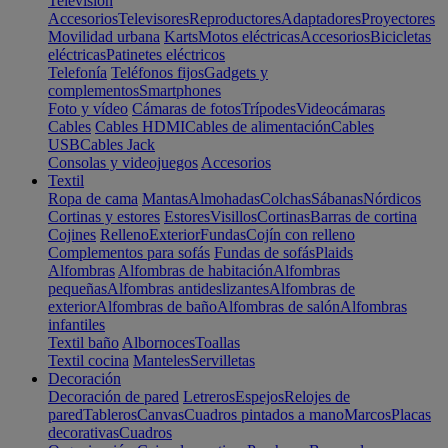
Televisión
Accesorios
Televisores
Reproductores
Adaptadores
Proyectores
Movilidad urbana
Karts
Motos eléctricas
Accesorios
Bicicletas
eléctricas
Patinetes eléctricos
Telefonía
Teléfonos fijos
Gadgets y
complementos
Smartphones
Foto y vídeo
Cámaras de fotos
Trípodes
Videocámaras
Cables
Cables HDMI
Cables de alimentación
Cables
USB
Cables Jack
Consolas y videojuegos
Accesorios
Textil
Ropa de cama
Mantas
Almohadas
Colchas
Sábanas
Nórdicos
Cortinas y estores
Estores
Visillos
Cortinas
Barras de cortina
Cojines
Relleno
Exterior
Fundas
Cojín con relleno
Complementos para sofás
Fundas de sofás
Plaids
Alfombras
Alfombras de habitación
Alfombras
pequeñas
Alfombras antideslizantes
Alfombras de
exterior
Alfombras de baño
Alfombras de salón
Alfombras
infantiles
Textil baño
Albornoces
Toallas
Textil cocina
Manteles
Servilletas
Decoración
Decoración de pared
Letreros
Espejos
Relojes de
pared
Tableros
Canvas
Cuadros pintados a mano
Marcos
Placas
decorativas
Cuadros