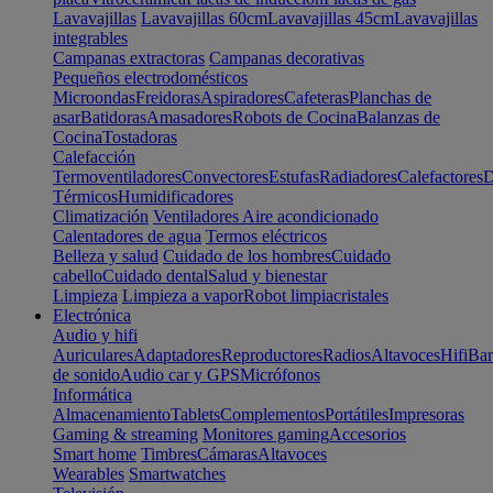
Lavavajillas
Lavavajillas 60cm
Lavavajillas 45cm
Lavavajillas
integrables
Campanas extractoras
Campanas decorativas
Pequeños electrodomésticos
Microondas
Freidoras
Aspiradores
Cafeteras
Planchas de
asar
Batidoras
Amasadores
Robots de Cocina
Balanzas de
Cocina
Tostadoras
Calefacción
Termoventiladores
Convectores
Estufas
Radiadores
Calefactores
D
Térmicos
Humidificadores
Climatización
Ventiladores
Aire acondicionado
Calentadores de agua
Termos eléctricos
Belleza y salud
Cuidado de los hombres
Cuidado
cabello
Cuidado dental
Salud y bienestar
Limpieza
Limpieza a vapor
Robot limpiacristales
Electrónica
Audio y hifi
Auriculares
Adaptadores
Reproductores
Radios
Altavoces
Hifi
Bar
de sonido
Audio car y GPS
Micrófonos
Informática
Almacenamiento
Tablets
Complementos
Portátiles
Impresoras
Gaming & streaming
Monitores gaming
Accesorios
Smart home
Timbres
Cámaras
Altavoces
Wearables
Smartwatches