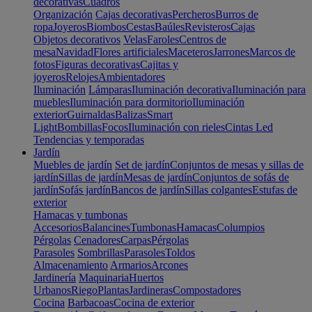
decorativas
Cuadros
Organización
Cajas decorativas
Percheros
Burros de
ropa
Joyeros
Biombos
Cestas
Baúles
Revisteros
Cajas
Objetos decorativos
Velas
Faroles
Centros de
mesa
Navidad
Flores artificiales
Maceteros
Jarrones
Marcos de
fotos
Figuras decorativas
Cajitas y
joyeros
Relojes
Ambientadores
Iluminación
Lámparas
Iluminación decorativa
Iluminación para
muebles
Iluminación para dormitorio
Iluminación
exterior
Guirnaldas
Balizas
Smart
Light
Bombillas
Focos
Iluminación con rieles
Cintas Led
Tendencias y temporadas
Jardín
Muebles de jardín
Set de jardín
Conjuntos de mesas y sillas de
jardín
Sillas de jardín
Mesas de jardín
Conjuntos de sofás de
jardín
Sofás jardín
Bancos de jardín
Sillas colgantes
Estufas de
exterior
Hamacas y tumbonas
Accesorios
Balancines
Tumbonas
Hamacas
Columpios
Pérgolas
Cenadores
Carpas
Pérgolas
Parasoles
Sombrillas
Parasoles
Toldos
Almacenamiento
Armarios
Arcones
Jardinería
Maquinaria
Huertos
Urbanos
Riego
Plantas
Jardineras
Compostadores
Cocina
Barbacoas
Cocina de exterior