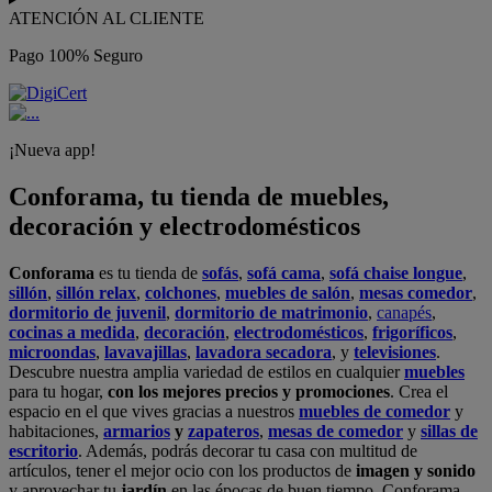
ATENCIÓN AL CLIENTE
Pago 100% Seguro
¡Nueva app!
Conforama, tu tienda de muebles,
decoración y electrodomésticos
Conforama
es tu tienda de
sofás
,
sofá cama
,
sofá chaise longue
,
sillón
,
sillón relax
,
colchones
,
muebles de salón
,
mesas comedor
,
dormitorio de juvenil
,
dormitorio de matrimonio
,
canapés
,
cocinas a medida
,
decoración
,
electrodomésticos
,
frigoríficos
,
microondas
,
lavavajillas
,
lavadora secadora
, y
televisiones
.
Descubre nuestra amplia variedad de estilos en cualquier
muebles
para tu hogar,
con los mejores precios y promociones
. Crea el
espacio en el que vives gracias a nuestros
muebles de comedor
y
habitaciones,
armarios
y
zapateros
,
mesas de comedor
y
sillas de
escritorio
. Además, podrás decorar tu casa con multitud de
artículos, tener el mejor ocio con los productos de
imagen y sonido
y aprovechar tu
jardín
en las épocas de buen tiempo. Conforama