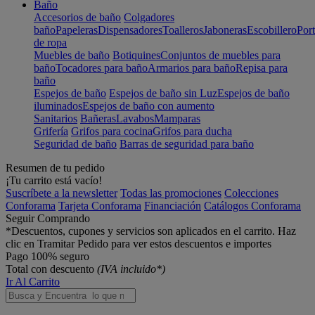
Baño
Accesorios de baño
Colgadores
baño
Papeleras
Dispensadores
Toalleros
Jaboneras
Escobillero
Port
de ropa
Muebles de baño
Botiquines
Conjuntos de muebles para
baño
Tocadores para baño
Armarios para baño
Repisa para
baño
Espejos de baño
Espejos de baño sin Luz
Espejos de baño
iluminados
Espejos de baño con aumento
Sanitarios
Bañeras
Lavabos
Mamparas
Grifería
Grifos para cocina
Grifos para ducha
Seguridad de baño
Barras de seguridad para baño
Resumen de tu pedido
¡Tu carrito está vacío!
Suscríbete a la newsletter
Todas las promociones
Colecciones
Conforama
Tarjeta Conforama
Financiación
Catálogos Conforama
Seguir Comprando
*Descuentos, cupones y servicios son aplicados en el carrito. Haz
clic en Tramitar Pedido para ver estos descuentos e importes
Pago 100% seguro
Total con descuento
(IVA incluido*)
Ir Al Carrito