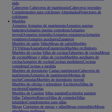
nido
Cabeceros
Cabeceros de matrimonio
Cabeceros juveniles
Complementos para colchones
Almohadas
Protectores de
colchones
Muebles
Armarios
Armarios de matrimonio
Armarios puertas
batientes
Armarios puertas correderas
Armarios
juvenil
Armarios infantiles
Armarios esquineros
Armarios
vestidores
Armarios auxiliares
Zapateros
Muebles de salón
Sillas
Mesas de salón
Muebles
TV
Vitrinas
Aparadores
Estanterias
Muebles recibidores
Muebles de cocina
Sillas de cocinas
Taburetes de cocina
Mesas
de cocina
Mesas y sillas de cocina
Muebles auxiliares de
cocina
Armarios de cocina
Cocinas modulares
Cocinas
completas
Cocinas a medida
Muebles de dormitorio
Camas matrimonio
Cabeceros de
matrimonio
Armarios de matrimonio
Mesitas de
noche
Comodas
Muebles de dormitorio juvenil
Muebles de oficina y teletrabajo
Escritorios
Sillas de
escritorio
Estanterías
Muebles de Gaming
Sillas gaming
Escritorios gaming
Sillas
Taburetes
Bancos
Sillas de comedor
Sillas
infantiles
Complementos para sillas
Mesas
Conjuntos de mesas y sillas
Mesas extensibles
Mesas
altas
Mesas multiusos