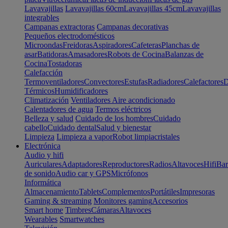
Lavavajillas
Lavavajillas 60cm
Lavavajillas 45cm
Lavavajillas
integrables
Campanas extractoras
Campanas decorativas
Pequeños electrodomésticos
Microondas
Freidoras
Aspiradores
Cafeteras
Planchas de
asar
Batidoras
Amasadores
Robots de Cocina
Balanzas de
Cocina
Tostadoras
Calefacción
Termoventiladores
Convectores
Estufas
Radiadores
Calefactores
D
Térmicos
Humidificadores
Climatización
Ventiladores
Aire acondicionado
Calentadores de agua
Termos eléctricos
Belleza y salud
Cuidado de los hombres
Cuidado
cabello
Cuidado dental
Salud y bienestar
Limpieza
Limpieza a vapor
Robot limpiacristales
Electrónica
Audio y hifi
Auriculares
Adaptadores
Reproductores
Radios
Altavoces
Hifi
Bar
de sonido
Audio car y GPS
Micrófonos
Informática
Almacenamiento
Tablets
Complementos
Portátiles
Impresoras
Gaming & streaming
Monitores gaming
Accesorios
Smart home
Timbres
Cámaras
Altavoces
Wearables
Smartwatches