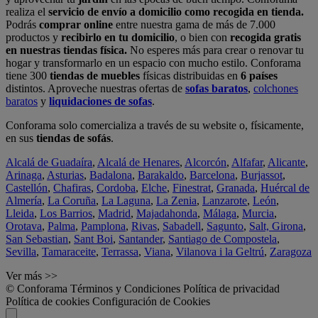
realiza el
servicio de envío a domicilio como recogida en tienda.
Podrás
comprar online
entre nuestra gama de más de 7.000
productos y
recibirlo en tu domicilio
, o bien con
recogida gratis
en nuestras tiendas física.
No esperes más para crear o renovar tu
hogar y transformarlo en un espacio con mucho estilo. Conforama
tiene 300
tiendas de muebles
físicas distribuidas en
6 países
distintos. Aproveche nuestras ofertas de
sofas baratos
,
colchones
baratos
y
liquidaciones de sofas
.
Conforama solo comercializa a través de su website o, físicamente,
en sus
tiendas de sofás
.
Alcalá de Guadaíra
,
Alcalá de Henares
,
Alcorcón
,
Alfafar
,
Alicante
,
Arinaga
,
Asturias
,
Badalona
,
Barakaldo
,
Barcelona
,
Burjassot
,
Castellón
,
Chafiras
,
Cordoba
,
Elche
,
Finestrat
,
Granada
,
Huércal de
Almería
,
La Coruña
,
La Laguna
,
La Zenia
,
Lanzarote
,
León
,
Lleida
,
Los Barrios
,
Madrid
,
Majadahonda
,
Málaga
,
Murcia
,
Orotava
,
Palma
,
Pamplona
,
Rivas
,
Sabadell
,
Sagunto
,
Salt, Girona
,
San Sebastian
,
Sant Boi
,
Santander
,
Santiago de Compostela
,
Sevilla
,
Tamaraceite
,
Terrassa
,
Viana
,
Vilanova i la Geltrú
,
Zaragoza
Ver más >>
© Conforama
Términos y Condiciones
Política de privacidad
Política de cookies
Configuración de Cookies