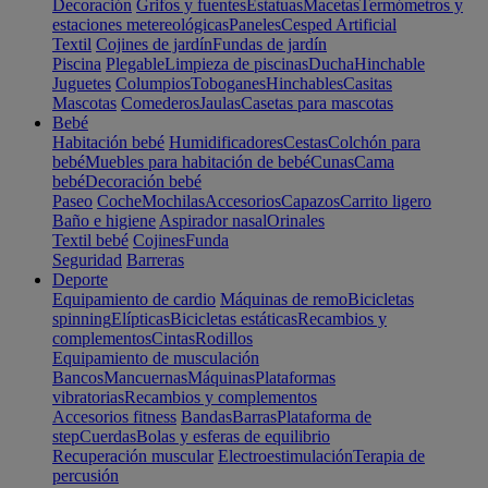
Decoración
Grifos y fuentes
Estatuas
Macetas
Termómetros y
estaciones metereológicas
Paneles
Cesped Artificial
Textil
Cojines de jardín
Fundas de jardín
Piscina
Plegable
Limpieza de piscinas
Ducha
Hinchable
Juguetes
Columpios
Toboganes
Hinchables
Casitas
Mascotas
Comederos
Jaulas
Casetas para mascotas
Bebé
Habitación bebé
Humidificadores
Cestas
Colchón para
bebé
Muebles para habitación de bebé
Cunas
Cama
bebé
Decoración bebé
Paseo
Coche
Mochilas
Accesorios
Capazos
Carrito ligero
Baño e higiene
Aspirador nasal
Orinales
Textil bebé
Cojines
Funda
Seguridad
Barreras
Deporte
Equipamiento de cardio
Máquinas de remo
Bicicletas
spinning
Elípticas
Bicicletas estáticas
Recambios y
complementos
Cintas
Rodillos
Equipamiento de musculación
Bancos
Mancuernas
Máquinas
Plataformas
vibratorias
Recambios y complementos
Accesorios fitness
Bandas
Barras
Plataforma de
step
Cuerdas
Bolas y esferas de equilibrio
Recuperación muscular
Electroestimulación
Terapia de
percusión