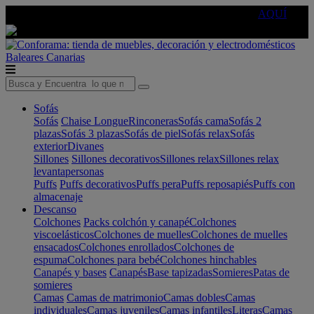
🔵Cambia tu electro con
-10% EXTRA
de descuento ☑️
AQUÍ
Baleares
Canarias
Sofás
Sofás
Chaise Longue
Rinconeras
Sofás cama
Sofás 2
plazas
Sofás 3 plazas
Sofás de piel
Sofás relax
Sofás
exterior
Divanes
Sillones
Sillones decorativos
Sillones relax
Sillones relax
levantapersonas
Puffs
Puffs decorativos
Puffs pera
Puffs reposapiés
Puffs con
almacenaje
Descanso
Colchones
Packs colchón y canapé
Colchones
viscoelásticos
Colchones de muelles
Colchones de muelles
ensacados
Colchones enrollados
Colchones de
espuma
Colchones para bebé
Colchones hinchables
Canapés y bases
Canapés
Base tapizadas
Somieres
Patas de
somieres
Camas
Camas de matrimonio
Camas dobles
Camas
individuales
Camas juveniles
Camas infantiles
Literas
Camas