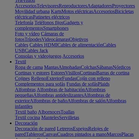
Televisión
Accesorios
Televisores
Reproductores
Adaptadores
Proyectores
Movilidad urbana
Karts
Motos eléctricas
Accesorios
Bicicletas
eléctricas
Patinetes eléctricos
Telefonía
Teléfonos fijos
Gadgets y
complementos
Smartphones
Foto y vídeo
Cámaras de
fotos
Trípodes
Videocámaras
Objetivos
Cables
Cables HDMI
Cables de alimentación
Cables
USB
Cables Jack
Consolas y videojuegos
Accesorios
Textil
Ropa de cama
Mantas
Almohadas
Colchas
Sábanas
Nórdicos
Cortinas y estores
Estores
Visillos
Cortinas
Barras de cortina
Cojines
Relleno
Exterior
Fundas
Cojín con relleno
Complementos para sofás
Fundas de sofás
Plaids
Alfombras
Alfombras de habitación
Alfombras
pequeñas
Alfombras antideslizantes
Alfombras de
exterior
Alfombras de baño
Alfombras de salón
Alfombras
infantiles
Textil baño
Albornoces
Toallas
Textil cocina
Manteles
Servilletas
Decoración
Decoración de pared
Letreros
Espejos
Relojes de
pared
Tableros
Canvas
Cuadros pintados a mano
Marcos
Placas