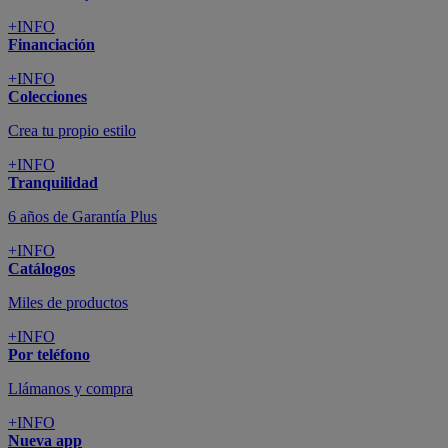
+INFO
Financiación
+INFO
Colecciones
Crea tu propio estilo
+INFO
Tranquilidad
6 años de Garantía Plus
+INFO
Catálogos
Miles de productos
+INFO
Por teléfono
Llámanos y compra
+INFO
Nueva app