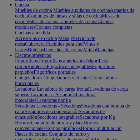
Cocina
Muebles de cocina
Muebles auxiliares de cocina
Armarios de
cocina
Conjuntos de mesas y sillas de cocina
Mesas de
cocina
Sillas de cocina
Taburetes de cocina
Cocinas
modulares
Cocinas completas
Cocinas a medida
Accesorios de cocina
Menaje
Servicio de
mesa
Cubertería
Cuchillos para chef
Vinos y
licores
Botellas
Utensilios de cocina
Vajilla
Bandejas
Electrodomésticos
Frigoríficos
Frigoríficos americanos
Frigoríficos
combi
Vinotecas
Frigoríficos integrables
Frigoríficos
pequeños
Frigoríficos portátiles
Congeladores
Congeladores verticales
Congeladores
horizontales
Lavadoras
Lavadoras de carga frontal
Lavadoras de carga
superior
Lavadoras - Secadoras
Lavadoras
integrables
Lavadoras por kg
Secadoras
Lavadoras - Secadoras
Secadoras con bomba de
calor
Secadoras de condensación
Secadoras de
evacuación
Secadoras integrables
Secadoras por Kg
Hornos
Conjunto de horno y placa
Hornos
convencionales
Hornos pirolíticos
Hornos multifunción
Placas de cocina
Conjunto de horno y
placa
Vitrocerámica
Placas de inducción
Placas de gas