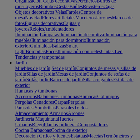
Organización
Cajas decorativas
Percheros
Burros de
ropa
Joyeros
Biombos
Cestas
Baúles
Revisteros
Cajas
Objetos decorativos
Velas
Faroles
Centros de
mesa
Navidad
Flores artificiales
Maceteros
Jarrones
Marcos de
fotos
Figuras decorativas
Cajitas y
joyeros
Relojes
Ambientadores
Iluminación
Lámparas
Iluminación decorativa
Iluminación para
muebles
Iluminación para dormitorio
Iluminación
exterior
Guirnaldas
Balizas
Smart
Light
Bombillas
Focos
Iluminación con rieles
Cintas Led
Tendencias y temporadas
Jardín
Muebles de jardín
Set de jardín
Conjuntos de mesas y sillas de
jardín
Sillas de jardín
Mesas de jardín
Conjuntos de sofás de
jardín
Sofás jardín
Bancos de jardín
Sillas colgantes
Estufas de
exterior
Hamacas y tumbonas
Accesorios
Balancines
Tumbonas
Hamacas
Columpios
Pérgolas
Cenadores
Carpas
Pérgolas
Parasoles
Sombrillas
Parasoles
Toldos
Almacenamiento
Armarios
Arcones
Jardinería
Maquinaria
Huertos
Urbanos
Riego
Plantas
Jardineras
Compostadores
Cocina
Barbacoas
Cocina de exterior
Decoración
Grifos y fuentes
Estatuas
Macetas
Termómetros y