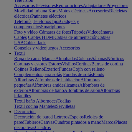
Televisión
Accesorios
Televisores
Reproductores
Adaptadores
Proyectores
Movilidad urbana
Karts
Motos eléctricas
Accesorios
Bicicletas
eléctricas
Patinetes eléctricos
Telefonía
Teléfonos fijos
Gadgets y
complementos
Smartphones
Foto y vídeo
Cámaras de fotos
Trípodes
Videocámaras
Cables
Cables HDMI
Cables de alimentación
Cables
USB
Cables Jack
Consolas y videojuegos
Accesorios
Textil
Ropa de cama
Mantas
Almohadas
Colchas
Sábanas
Nórdicos
Cortinas y estores
Estores
Visillos
Cortinas
Barras de cortina
Cojines
Relleno
Exterior
Fundas
Cojín con relleno
Complementos para sofás
Fundas de sofás
Plaids
Alfombras
Alfombras de habitación
Alfombras
pequeñas
Alfombras antideslizantes
Alfombras de
exterior
Alfombras de baño
Alfombras de salón
Alfombras
infantiles
Textil baño
Albornoces
Toallas
Textil cocina
Manteles
Servilletas
Decoración
Decoración de pared
Letreros
Espejos
Relojes de
pared
Tableros
Canvas
Cuadros pintados a mano
Marcos
Placas
decorativas
Cuadros