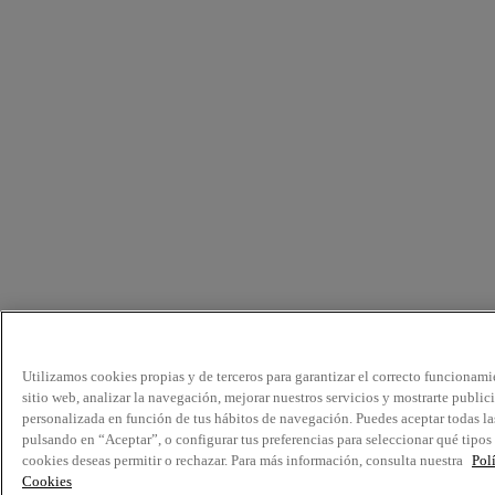
Utilizamos cookies propias y de terceros para garantizar el correcto funcionami
sitio web, analizar la navegación, mejorar nuestros servicios y mostrarte public
personalizada en función de tus hábitos de navegación. Puedes aceptar todas la
pulsando en “Aceptar”, o configurar tus preferencias para seleccionar qué tipos
cookies deseas permitir o rechazar. Para más información, consulta nuestra
Pol
Cookies