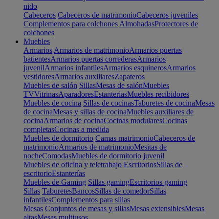
nido
Cabeceros
Cabeceros de matrimonio
Cabeceros juveniles
Complementos para colchones
Almohadas
Protectores de
colchones
Muebles
Armarios
Armarios de matrimonio
Armarios puertas
batientes
Armarios puertas correderas
Armarios
juvenil
Armarios infantiles
Armarios esquineros
Armarios
vestidores
Armarios auxiliares
Zapateros
Muebles de salón
Sillas
Mesas de salón
Muebles
TV
Vitrinas
Aparadores
Estanterias
Muebles recibidores
Muebles de cocina
Sillas de cocinas
Taburetes de cocina
Mesas
de cocina
Mesas y sillas de cocina
Muebles auxiliares de
cocina
Armarios de cocina
Cocinas modulares
Cocinas
completas
Cocinas a medida
Muebles de dormitorio
Camas matrimonio
Cabeceros de
matrimonio
Armarios de matrimonio
Mesitas de
noche
Comodas
Muebles de dormitorio juvenil
Muebles de oficina y teletrabajo
Escritorios
Sillas de
escritorio
Estanterías
Muebles de Gaming
Sillas gaming
Escritorios gaming
Sillas
Taburetes
Bancos
Sillas de comedor
Sillas
infantiles
Complementos para sillas
Mesas
Conjuntos de mesas y sillas
Mesas extensibles
Mesas
altas
Mesas multiusos