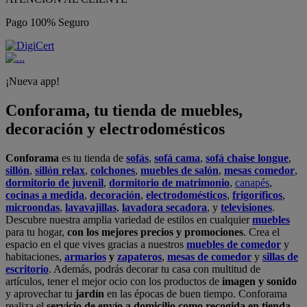
Pago 100% Seguro
¡Nueva app!
Conforama, tu tienda de muebles,
decoración y electrodomésticos
Conforama
es tu tienda de
sofás
,
sofá cama
,
sofá chaise longue
,
sillón
,
sillón relax
,
colchones
,
muebles de salón
,
mesas comedor
,
dormitorio de juvenil
,
dormitorio de matrimonio
,
canapés
,
cocinas a medida
,
decoración
,
electrodomésticos
,
frigoríficos
,
microondas
,
lavavajillas
,
lavadora secadora
, y
televisiones
.
Descubre nuestra amplia variedad de estilos en cualquier
muebles
para tu hogar,
con los mejores precios y promociones
. Crea el
espacio en el que vives gracias a nuestros
muebles de comedor
y
habitaciones,
armarios
y
zapateros
,
mesas de comedor
y
sillas de
escritorio
. Además, podrás decorar tu casa con multitud de
artículos, tener el mejor ocio con los productos de
imagen y sonido
y aprovechar tu
jardín
en las épocas de buen tiempo. Conforama
realiza el
servicio de envío a domicilio como recogida en tienda.