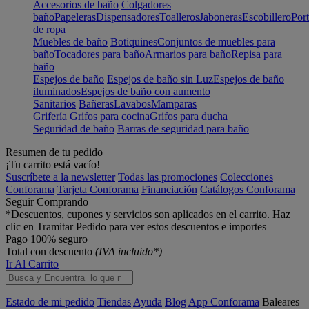
Accesorios de baño
Colgadores
baño
Papeleras
Dispensadores
Toalleros
Jaboneras
Escobillero
Port
de ropa
Muebles de baño
Botiquines
Conjuntos de muebles para
baño
Tocadores para baño
Armarios para baño
Repisa para
baño
Espejos de baño
Espejos de baño sin Luz
Espejos de baño
iluminados
Espejos de baño con aumento
Sanitarios
Bañeras
Lavabos
Mamparas
Grifería
Grifos para cocina
Grifos para ducha
Seguridad de baño
Barras de seguridad para baño
Resumen de tu pedido
¡Tu carrito está vacío!
Suscríbete a la newsletter
Todas las promociones
Colecciones
Conforama
Tarjeta Conforama
Financiación
Catálogos Conforama
Seguir Comprando
*Descuentos, cupones y servicios son aplicados en el carrito. Haz
clic en Tramitar Pedido para ver estos descuentos e importes
Pago 100% seguro
Total con descuento
(IVA incluido*)
Ir Al Carrito
Estado de mi pedido
Tiendas
Ayuda
Blog
App Conforama
Baleares