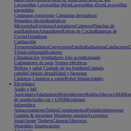
Lavavajillas
Lavavajillas 60cm
Lavavajillas 45cm
Lavavajillas
integrables
Campanas extractoras
Campanas decorativas
Pequeños electrodomésticos
Microondas
Freidoras
Aspiradores
Cafeteras
Planchas de
asar
Batidoras
Amasadores
Robots de Cocina
Balanzas de
Cocina
Tostadoras
Calefacción
Termoventiladores
Convectores
Estufas
Radiadores
Calefactores
D
Térmicos
Humidificadores
Climatización
Ventiladores
Aire acondicionado
Calentadores de agua
Termos eléctricos
Belleza y salud
Cuidado de los hombres
Cuidado
cabello
Cuidado dental
Salud y bienestar
Limpieza
Limpieza a vapor
Robot limpiacristales
Electrónica
Audio y hifi
Auriculares
Adaptadores
Reproductores
Radios
Altavoces
Hifi
Bar
de sonido
Audio car y GPS
Micrófonos
Informática
Almacenamiento
Tablets
Complementos
Portátiles
Impresoras
Gaming & streaming
Monitores gaming
Accesorios
Smart home
Timbres
Cámaras
Altavoces
Wearables
Smartwatches