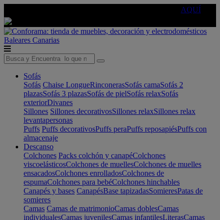
🔵Cambia tu electro con
-10% EXTRA
de descuento ☑️
AQUÍ
Baleares
Canarias
Sofás
Sofás
Chaise Longue
Rinconeras
Sofás cama
Sofás 2
plazas
Sofás 3 plazas
Sofás de piel
Sofás relax
Sofás
exterior
Divanes
Sillones
Sillones decorativos
Sillones relax
Sillones relax
levantapersonas
Puffs
Puffs decorativos
Puffs pera
Puffs reposapiés
Puffs con
almacenaje
Descanso
Colchones
Packs colchón y canapé
Colchones
viscoelásticos
Colchones de muelles
Colchones de muelles
ensacados
Colchones enrollados
Colchones de
espuma
Colchones para bebé
Colchones hinchables
Canapés y bases
Canapés
Base tapizadas
Somieres
Patas de
somieres
Camas
Camas de matrimonio
Camas dobles
Camas
individuales
Camas juveniles
Camas infantiles
Literas
Camas