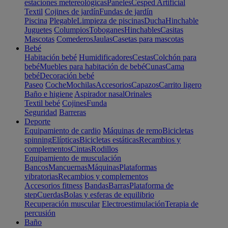
estaciones metereológicas
Paneles
Cesped Artificial
Textil
Cojines de jardín
Fundas de jardín
Piscina
Plegable
Limpieza de piscinas
Ducha
Hinchable
Juguetes
Columpios
Toboganes
Hinchables
Casitas
Mascotas
Comederos
Jaulas
Casetas para mascotas
Bebé
Habitación bebé
Humidificadores
Cestas
Colchón para
bebé
Muebles para habitación de bebé
Cunas
Cama
bebé
Decoración bebé
Paseo
Coche
Mochilas
Accesorios
Capazos
Carrito ligero
Baño e higiene
Aspirador nasal
Orinales
Textil bebé
Cojines
Funda
Seguridad
Barreras
Deporte
Equipamiento de cardio
Máquinas de remo
Bicicletas
spinning
Elípticas
Bicicletas estáticas
Recambios y
complementos
Cintas
Rodillos
Equipamiento de musculación
Bancos
Mancuernas
Máquinas
Plataformas
vibratorias
Recambios y complementos
Accesorios fitness
Bandas
Barras
Plataforma de
step
Cuerdas
Bolas y esferas de equilibrio
Recuperación muscular
Electroestimulación
Terapia de
percusión
Baño