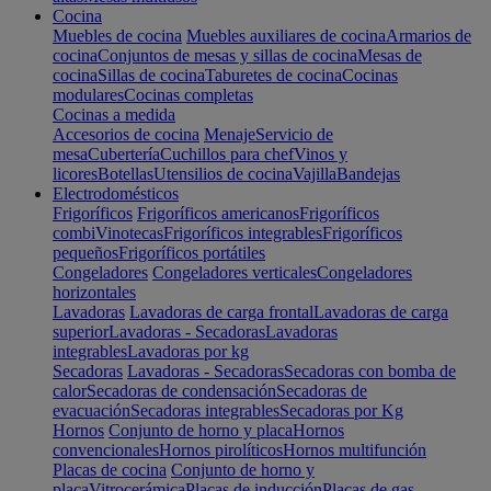
Cocina
Muebles de cocina
Muebles auxiliares de cocina
Armarios de
cocina
Conjuntos de mesas y sillas de cocina
Mesas de
cocina
Sillas de cocina
Taburetes de cocina
Cocinas
modulares
Cocinas completas
Cocinas a medida
Accesorios de cocina
Menaje
Servicio de
mesa
Cubertería
Cuchillos para chef
Vinos y
licores
Botellas
Utensilios de cocina
Vajilla
Bandejas
Electrodomésticos
Frigoríficos
Frigoríficos americanos
Frigoríficos
combi
Vinotecas
Frigoríficos integrables
Frigoríficos
pequeños
Frigoríficos portátiles
Congeladores
Congeladores verticales
Congeladores
horizontales
Lavadoras
Lavadoras de carga frontal
Lavadoras de carga
superior
Lavadoras - Secadoras
Lavadoras
integrables
Lavadoras por kg
Secadoras
Lavadoras - Secadoras
Secadoras con bomba de
calor
Secadoras de condensación
Secadoras de
evacuación
Secadoras integrables
Secadoras por Kg
Hornos
Conjunto de horno y placa
Hornos
convencionales
Hornos pirolíticos
Hornos multifunción
Placas de cocina
Conjunto de horno y
placa
Vitrocerámica
Placas de inducción
Placas de gas