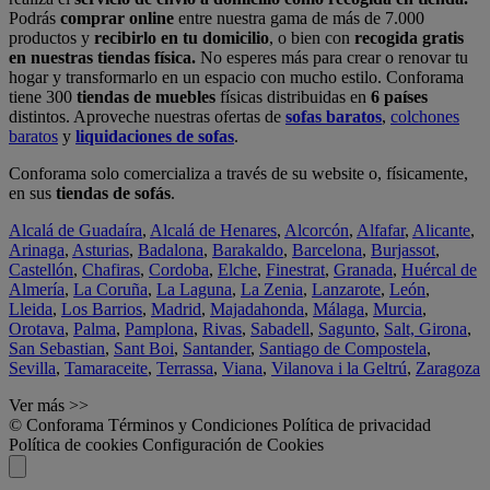
Podrás
comprar online
entre nuestra gama de más de 7.000
productos y
recibirlo en tu domicilio
, o bien con
recogida gratis
en nuestras tiendas física.
No esperes más para crear o renovar tu
hogar y transformarlo en un espacio con mucho estilo. Conforama
tiene 300
tiendas de muebles
físicas distribuidas en
6 países
distintos. Aproveche nuestras ofertas de
sofas baratos
,
colchones
baratos
y
liquidaciones de sofas
.
Conforama solo comercializa a través de su website o, físicamente,
en sus
tiendas de sofás
.
Alcalá de Guadaíra
,
Alcalá de Henares
,
Alcorcón
,
Alfafar
,
Alicante
,
Arinaga
,
Asturias
,
Badalona
,
Barakaldo
,
Barcelona
,
Burjassot
,
Castellón
,
Chafiras
,
Cordoba
,
Elche
,
Finestrat
,
Granada
,
Huércal de
Almería
,
La Coruña
,
La Laguna
,
La Zenia
,
Lanzarote
,
León
,
Lleida
,
Los Barrios
,
Madrid
,
Majadahonda
,
Málaga
,
Murcia
,
Orotava
,
Palma
,
Pamplona
,
Rivas
,
Sabadell
,
Sagunto
,
Salt, Girona
,
San Sebastian
,
Sant Boi
,
Santander
,
Santiago de Compostela
,
Sevilla
,
Tamaraceite
,
Terrassa
,
Viana
,
Vilanova i la Geltrú
,
Zaragoza
Ver más >>
© Conforama
Términos y Condiciones
Política de privacidad
Política de cookies
Configuración de Cookies