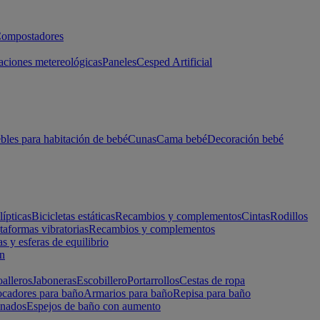
ompostadores
aciones metereológicas
Paneles
Cesped Artificial
les para habitación de bebé
Cunas
Cama bebé
Decoración bebé
lípticas
Bicicletas estáticas
Recambios y complementos
Cintas
Rodillos
taformas vibratorias
Recambios y complementos
s y esferas de equilibrio
ón
alleros
Jaboneras
Escobillero
Portarrollos
Cestas de ropa
cadores para baño
Armarios para baño
Repisa para baño
inados
Espejos de baño con aumento