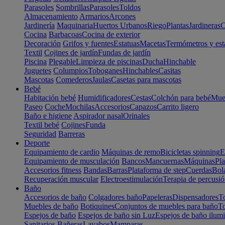
Parasoles
Sombrillas
Parasoles
Toldos
Almacenamiento
Armarios
Arcones
Jardinería
Maquinaria
Huertos Urbanos
Riego
Plantas
Jardineras
C
Cocina
Barbacoas
Cocina de exterior
Decoración
Grifos y fuentes
Estatuas
Macetas
Termómetros y est
Textil
Cojines de jardín
Fundas de jardín
Piscina
Plegable
Limpieza de piscinas
Ducha
Hinchable
Juguetes
Columpios
Toboganes
Hinchables
Casitas
Mascotas
Comederos
Jaulas
Casetas para mascotas
Bebé
Habitación bebé
Humidificadores
Cestas
Colchón para bebé
Mueb
Paseo
Coche
Mochilas
Accesorios
Capazos
Carrito ligero
Baño e higiene
Aspirador nasal
Orinales
Textil bebé
Cojines
Funda
Seguridad
Barreras
Deporte
Equipamiento de cardio
Máquinas de remo
Bicicletas spinning
E
Equipamiento de musculación
Bancos
Mancuernas
Máquinas
Pla
Accesorios fitness
Bandas
Barras
Plataforma de step
Cuerdas
Bola
Recuperación muscular
Electroestimulación
Terapia de percusi
Baño
Accesorios de baño
Colgadores baño
Papeleras
Dispensadores
To
Muebles de baño
Botiquines
Conjuntos de muebles para baño
To
Espejos de baño
Espejos de baño sin Luz
Espejos de baño ilum
Sanitarios
Bañeras
Lavabos
Mamparas