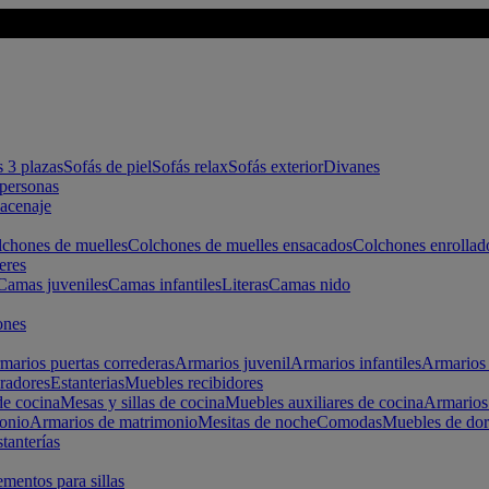
s 3 plazas
Sofás de piel
Sofás relax
Sofás exterior
Divanes
apersonas
macenaje
chones de muelles
Colchones de muelles ensacados
Colchones enrollad
eres
Camas juveniles
Camas infantiles
Literas
Camas nido
ones
marios puertas correderas
Armarios juvenil
Armarios infantiles
Armarios 
radores
Estanterias
Muebles recibidores
e cocina
Mesas y sillas de cocina
Muebles auxiliares de cocina
Armarios
onio
Armarios de matrimonio
Mesitas de noche
Comodas
Muebles de dor
tanterías
entos para sillas