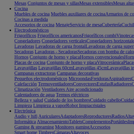
Mesas
Conjuntos de mesas y sillas
Mesas extensibles
Mesas alta
Cocina
Muebles de cocina
Muebles auxiliares de cocina
Armarios de co
Cocinas a medida
Accesorios de cocina
Menaje
Servicio de mesa
Cubertería
Cuchil
Electrodomésticos
Frigoríficos
Frigoríficos americanos
Frigoríficos combi
Vinoteca
Congeladores
Congeladores verticales
Congeladores horizontal
Lavadoras
Lavadoras de carga frontal
Lavadoras de carga super
Secadoras
Lavadoras - Secadoras
Secadoras con bomba de calo
Hornos
Conjunto de horno y placa
Hornos convencionales
Horno
Placas de cocina
Conjunto de horno y placa
Vitrocerámica
Placa
Lavavajillas
Lavavajillas 60cm
Lavavajillas 45cm
Lavavajillas i
Campanas extractoras
Campanas decorativas
Pequeños electrodomésticos
Microondas
Freidoras
Aspiradores
C
Calefacción
Termoventiladores
Convectores
Estufas
Radiadores
C
Climatización
Ventiladores
Aire acondicionado
Calentadores de agua
Termos eléctricos
Belleza y salud
Cuidado de los hombres
Cuidado cabello
Cuidad
Limpieza
Limpieza a vapor
Robot limpiacristales
Electrónica
Audio y hifi
Auriculares
Adaptadores
Reproductores
Radios
Alta
Informática
Almacenamiento
Tablets
Complementos
Portátiles
Im
Gaming & streaming
Monitores gaming
Accesorios
Smart home
Timbres
Cámaras
Altavoces