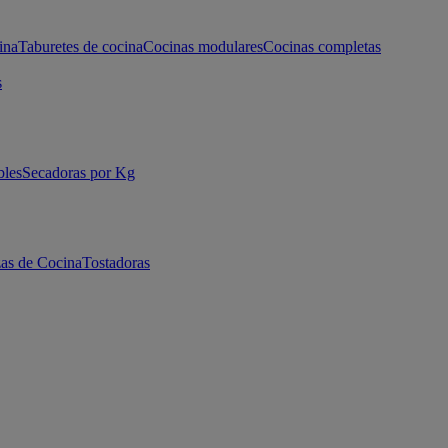
ina
Taburetes de cocina
Cocinas modulares
Cocinas completas
s
bles
Secadoras por Kg
as de Cocina
Tostadoras