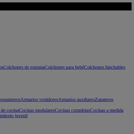
os
Colchones de espuma
Colchones para bebé
Colchones hinchables
esquineros
Armarios vestidores
Armarios auxiliares
Zapateros
 de cocina
Cocinas modulares
Cocinas completas
Cocinas a medida
mitorio juvenil