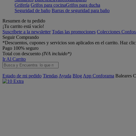
Grifería
Grifos para cocina
Grifos para ducha
Seguridad de baño
Barras de seguridad para baño
Resumen de tu pedido
¡Tu carrito está vacío!
Suscríbete a la newsletter
Todas las promociones
Colecciones Confo
Seguir Comprando
*Descuentos, cupones y servicios son aplicados en el carrito. Haz cli
Pago 100% seguro
Total con descuento
(IVA incluido*)
Ir Al Carrito
Estado de mi pedido
Tiendas
Ayuda
Blog
App Conforama
Baleares
C