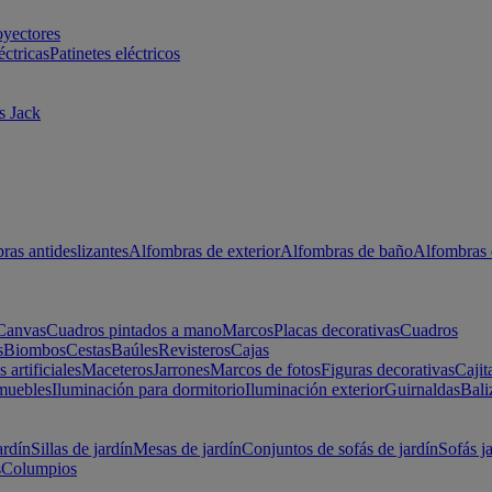
oyectores
éctricas
Patinetes eléctricos
s Jack
ras antideslizantes
Alfombras de exterior
Alfombras de baño
Alfombras 
Canvas
Cuadros pintados a mano
Marcos
Placas decorativas
Cuadros
s
Biombos
Cestas
Baúles
Revisteros
Cajas
s artificiales
Maceteros
Jarrones
Marcos de fotos
Figuras decorativas
Cajit
muebles
Iluminación para dormitorio
Iluminación exterior
Guirnaldas
Bali
ardín
Sillas de jardín
Mesas de jardín
Conjuntos de sofás de jardín
Sofás j
s
Columpios