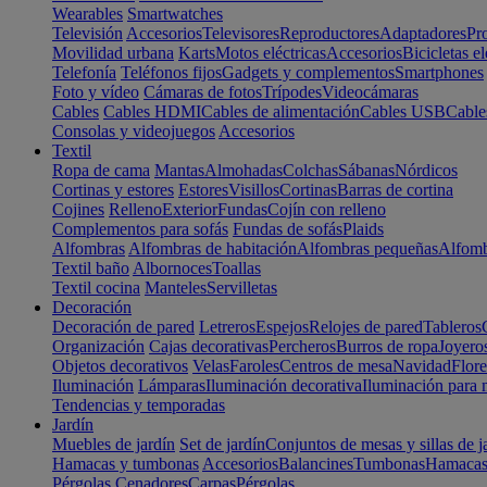
Wearables
Smartwatches
Televisión
Accesorios
Televisores
Reproductores
Adaptadores
Pr
Movilidad urbana
Karts
Motos eléctricas
Accesorios
Bicicletas el
Telefonía
Teléfonos fijos
Gadgets y complementos
Smartphones
Foto y vídeo
Cámaras de fotos
Trípodes
Videocámaras
Cables
Cables HDMI
Cables de alimentación
Cables USB
Cable
Consolas y videojuegos
Accesorios
Textil
Ropa de cama
Mantas
Almohadas
Colchas
Sábanas
Nórdicos
Cortinas y estores
Estores
Visillos
Cortinas
Barras de cortina
Cojines
Relleno
Exterior
Fundas
Cojín con relleno
Complementos para sofás
Fundas de sofás
Plaids
Alfombras
Alfombras de habitación
Alfombras pequeñas
Alfomb
Textil baño
Albornoces
Toallas
Textil cocina
Manteles
Servilletas
Decoración
Decoración de pared
Letreros
Espejos
Relojes de pared
Tableros
Organización
Cajas decorativas
Percheros
Burros de ropa
Joyero
Objetos decorativos
Velas
Faroles
Centros de mesa
Navidad
Flore
Iluminación
Lámparas
Iluminación decorativa
Iluminación para 
Tendencias y temporadas
Jardín
Muebles de jardín
Set de jardín
Conjuntos de mesas y sillas de j
Hamacas y tumbonas
Accesorios
Balancines
Tumbonas
Hamaca
Pérgolas
Cenadores
Carpas
Pérgolas