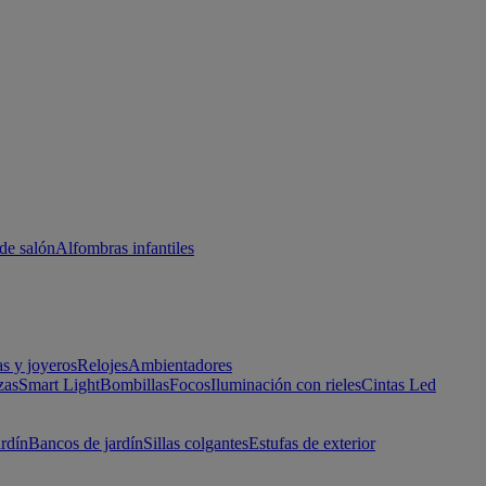
de salón
Alfombras infantiles
as y joyeros
Relojes
Ambientadores
zas
Smart Light
Bombillas
Focos
Iluminación con rieles
Cintas Led
ardín
Bancos de jardín
Sillas colgantes
Estufas de exterior