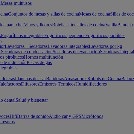
s
Mesas multiusos
cina
Conjuntos de mesas y sillas de cocina
Mesas de cocina
Sillas de coc
los para chef
Vinos y licores
Botellas
Utensilios de cocina
Vajilla
Bandeja
s
Frigoríficos integrables
Frigoríficos pequeños
Frigoríficos portátiles
es
ior
Lavadoras - Secadoras
Lavadoras integrables
Lavadoras por kg
r
Secadoras de condensación
Secadoras de evacuación
Secadoras integra
s pirolíticos
Hornos multifunción
s de inducción
Placas de gas
ntegrables
afeteras
Planchas de asar
Batidoras
Amasadores
Robots de Cocina
Balanz
alefactores
Difusores
Emisores Térmicos
Humidificadores
o dental
Salud y bienestar
voces
Hifi
Barras de sonido
Audio car y GPS
Micrófonos
presoras