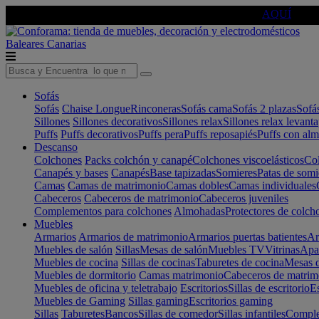
🔵Cambia tu electro con
-10% EXTRA
de descuento ☑️
AQUÍ
Baleares
Canarias
Sofás
Sofás
Chaise Longue
Rinconeras
Sofás cama
Sofás 2 plazas
Sofá
Sillones
Sillones decorativos
Sillones relax
Sillones relax levant
Puffs
Puffs decorativos
Puffs pera
Puffs reposapiés
Puffs con al
Descanso
Colchones
Packs colchón y canapé
Colchones viscoelásticos
Col
Canapés y bases
Canapés
Base tapizadas
Somieres
Patas de somi
Camas
Camas de matrimonio
Camas dobles
Camas individuales
Cabeceros
Cabeceros de matrimonio
Cabeceros juveniles
Complementos para colchones
Almohadas
Protectores de colch
Muebles
Armarios
Armarios de matrimonio
Armarios puertas batientes
Ar
Muebles de salón
Sillas
Mesas de salón
Muebles TV
Vitrinas
Apa
Muebles de cocina
Sillas de cocinas
Taburetes de cocina
Mesas d
Muebles de dormitorio
Camas matrimonio
Cabeceros de matrim
Muebles de oficina y teletrabajo
Escritorios
Sillas de escritorio
Es
Muebles de Gaming
Sillas gaming
Escritorios gaming
Sillas
Taburetes
Bancos
Sillas de comedor
Sillas infantiles
Complem