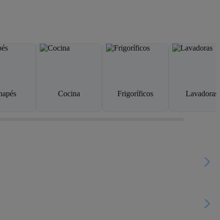
napés
Cocina
Frigoríficos
Lavadoras