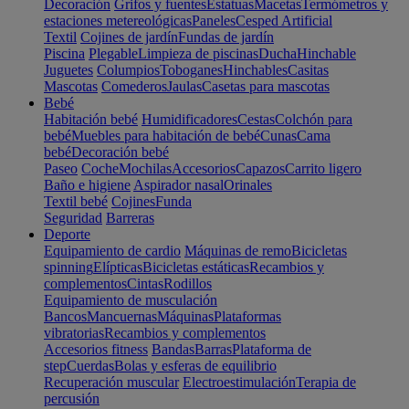
Decoración
Grifos y fuentes
Estatuas
Macetas
Termómetros y
estaciones metereológicas
Paneles
Cesped Artificial
Textil
Cojines de jardín
Fundas de jardín
Piscina
Plegable
Limpieza de piscinas
Ducha
Hinchable
Juguetes
Columpios
Toboganes
Hinchables
Casitas
Mascotas
Comederos
Jaulas
Casetas para mascotas
Bebé
Habitación bebé
Humidificadores
Cestas
Colchón para
bebé
Muebles para habitación de bebé
Cunas
Cama
bebé
Decoración bebé
Paseo
Coche
Mochilas
Accesorios
Capazos
Carrito ligero
Baño e higiene
Aspirador nasal
Orinales
Textil bebé
Cojines
Funda
Seguridad
Barreras
Deporte
Equipamiento de cardio
Máquinas de remo
Bicicletas
spinning
Elípticas
Bicicletas estáticas
Recambios y
complementos
Cintas
Rodillos
Equipamiento de musculación
Bancos
Mancuernas
Máquinas
Plataformas
vibratorias
Recambios y complementos
Accesorios fitness
Bandas
Barras
Plataforma de
step
Cuerdas
Bolas y esferas de equilibrio
Recuperación muscular
Electroestimulación
Terapia de
percusión