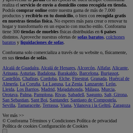
realiza el
servicio de envío a domicilio como recogida en tienda.
Podrás
comprar online
entre nuestra gama de más de 7.000
productos y
recibirlo en tu domicilio
, o bien con
recogida gratis
en nuestras tiendas física.
No esperes más para crear o renovar tu
hogar y transformarlo en un espacio con mucho estilo. Conforama
tiene 300
tiendas de muebles
físicas distribuidas en
6 países
distintos. Aproveche nuestras ofertas de
sofas baratos
,
colchones
baratos
y
liquidaciones de sofas
.
Conforama solo comercializa a través de su website o, físicamente,
en sus
tiendas de sofás
.
Alcalá de Guadaíra
,
Alcalá de Henares
,
Alcorcón
,
Alfafar
,
Alicante
,
Arinaga
,
Asturias
,
Badalona
,
Barakaldo
,
Barcelona
,
Burjassot
,
Castellón
,
Chafiras
,
Cordoba
,
Elche
,
Finestrat
,
Granada
,
Huércal de
Almería
,
La Coruña
,
La Laguna
,
La Zenia
,
Lanzarote
,
León
,
Lleida
,
Los Barrios
,
Madrid
,
Majadahonda
,
Málaga
,
Murcia
,
Orotava
,
Palma
,
Pamplona
,
Rivas
,
Sabadell
,
Sagunto
,
Salt, Girona
,
San Sebastian
,
Sant Boi
,
Santander
,
Santiago de Compostela
,
Sevilla
,
Tamaraceite
,
Terrassa
,
Viana
,
Vilanova i la Geltrú
,
Zaragoza
Ver más >>
© Conforama
Términos y Condiciones
Política de privacidad
Política de cookies
Configuración de Cookies