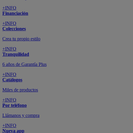
+INFO
Financiación
+INFO
Colecciones
Crea tu propio estilo
+INFO
Tranquilidad
6 años de Garantía Plus
+INFO
Catálogos
Miles de productos
+INFO
Por teléfono
Llámanos y compra
+INFO
Nueva app