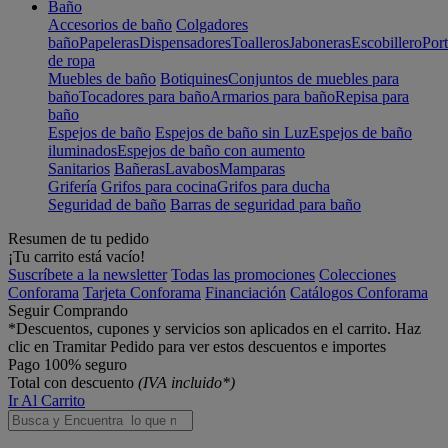
Baño
Accesorios de baño
Colgadores
baño
Papeleras
Dispensadores
Toalleros
Jaboneras
Escobillero
Port
de ropa
Muebles de baño
Botiquines
Conjuntos de muebles para
baño
Tocadores para baño
Armarios para baño
Repisa para
baño
Espejos de baño
Espejos de baño sin Luz
Espejos de baño
iluminados
Espejos de baño con aumento
Sanitarios
Bañeras
Lavabos
Mamparas
Grifería
Grifos para cocina
Grifos para ducha
Seguridad de baño
Barras de seguridad para baño
Resumen de tu pedido
¡Tu carrito está vacío!
Suscríbete a la newsletter
Todas las promociones
Colecciones
Conforama
Tarjeta Conforama
Financiación
Catálogos Conforama
Seguir Comprando
*Descuentos, cupones y servicios son aplicados en el carrito. Haz
clic en Tramitar Pedido para ver estos descuentos e importes
Pago 100% seguro
Total con descuento
(IVA incluido*)
Ir Al Carrito