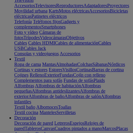
Televisión
Accesorios
Televisores
Reproductores
Adaptadores
Proyectores
Movilidad urbana
Karts
Motos eléctricas
Accesorios
Bicicletas
eléctricas
Patinetes eléctricos
Telefonía
Teléfonos fijos
Gadgets y
complementos
Smartphones
Foto y vídeo
Cámaras de
fotos
Trípodes
Videocámaras
Objetivos
Cables
Cables HDMI
Cables de alimentación
Cables
USB
Cables Jack
Consolas y videojuegos
Accesorios
Textil
Ropa de cama
Mantas
Almohadas
Colchas
Sábanas
Nórdicos
Cortinas y estores
Estores
Visillos
Cortinas
Barras de cortina
Cojines
Relleno
Exterior
Fundas
Cojín con relleno
Complementos para sofás
Fundas de sofás
Plaids
Alfombras
Alfombras de habitación
Alfombras
pequeñas
Alfombras antideslizantes
Alfombras de
exterior
Alfombras de baño
Alfombras de salón
Alfombras
infantiles
Textil baño
Albornoces
Toallas
Textil cocina
Manteles
Servilletas
Decoración
Decoración de pared
Letreros
Espejos
Relojes de
pared
Tableros
Canvas
Cuadros pintados a mano
Marcos
Placas