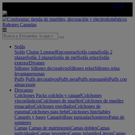
🔵Cambia tu electro con
-10% EXTRA
de descuento ☑️
AQUÍ
Baleares
Canarias
Sofás
Sofás
Chaise Longue
Rinconeras
Sofás cama
Sofás 2
plazas
Sofás 3 plazas
Sofás de piel
Sofás relax
Sofás
exterior
Divanes
Sillones
Sillones decorativos
Sillones relax
Sillones relax
levantapersonas
Puffs
Puffs decorativos
Puffs pera
Puffs reposapiés
Puffs con
almacenaje
Descanso
Colchones
Packs colchón y canapé
Colchones
viscoelásticos
Colchones de muelles
Colchones de muelles
ensacados
Colchones enrollados
Colchones de
espuma
Colchones para bebé
Colchones hinchables
Canapés y bases
Canapés
Base tapizadas
Somieres
Patas de
somieres
Camas
Camas de matrimonio
Camas dobles
Camas
individuales
Camas juveniles
Camas infantiles
Literas
Camas