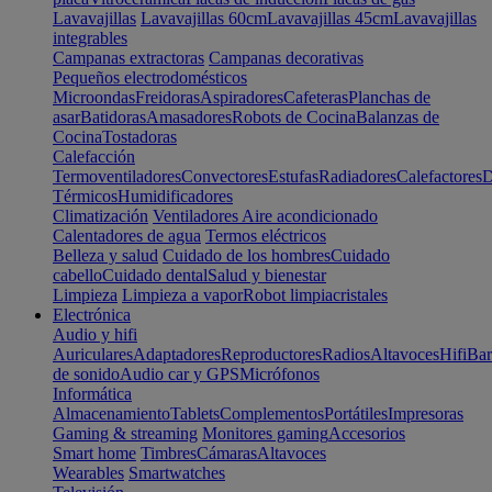
Lavavajillas
Lavavajillas 60cm
Lavavajillas 45cm
Lavavajillas
integrables
Campanas extractoras
Campanas decorativas
Pequeños electrodomésticos
Microondas
Freidoras
Aspiradores
Cafeteras
Planchas de
asar
Batidoras
Amasadores
Robots de Cocina
Balanzas de
Cocina
Tostadoras
Calefacción
Termoventiladores
Convectores
Estufas
Radiadores
Calefactores
D
Térmicos
Humidificadores
Climatización
Ventiladores
Aire acondicionado
Calentadores de agua
Termos eléctricos
Belleza y salud
Cuidado de los hombres
Cuidado
cabello
Cuidado dental
Salud y bienestar
Limpieza
Limpieza a vapor
Robot limpiacristales
Electrónica
Audio y hifi
Auriculares
Adaptadores
Reproductores
Radios
Altavoces
Hifi
Bar
de sonido
Audio car y GPS
Micrófonos
Informática
Almacenamiento
Tablets
Complementos
Portátiles
Impresoras
Gaming & streaming
Monitores gaming
Accesorios
Smart home
Timbres
Cámaras
Altavoces
Wearables
Smartwatches