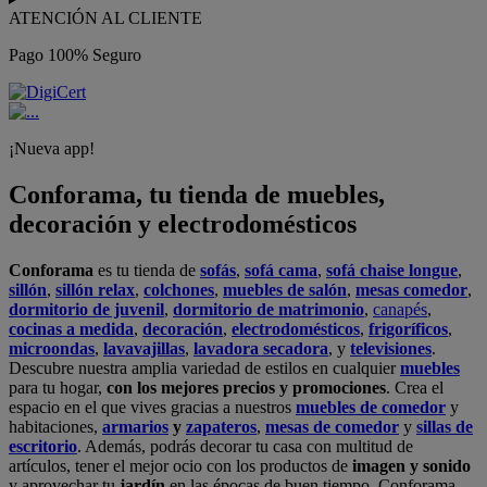
ATENCIÓN AL CLIENTE
Pago 100% Seguro
¡Nueva app!
Conforama, tu tienda de muebles,
decoración y electrodomésticos
Conforama
es tu tienda de
sofás
,
sofá cama
,
sofá chaise longue
,
sillón
,
sillón relax
,
colchones
,
muebles de salón
,
mesas comedor
,
dormitorio de juvenil
,
dormitorio de matrimonio
,
canapés
,
cocinas a medida
,
decoración
,
electrodomésticos
,
frigoríficos
,
microondas
,
lavavajillas
,
lavadora secadora
, y
televisiones
.
Descubre nuestra amplia variedad de estilos en cualquier
muebles
para tu hogar,
con los mejores precios y promociones
. Crea el
espacio en el que vives gracias a nuestros
muebles de comedor
y
habitaciones,
armarios
y
zapateros
,
mesas de comedor
y
sillas de
escritorio
. Además, podrás decorar tu casa con multitud de
artículos, tener el mejor ocio con los productos de
imagen y sonido
y aprovechar tu
jardín
en las épocas de buen tiempo. Conforama