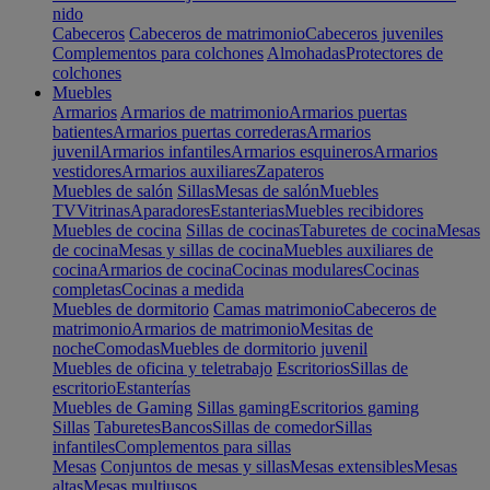
nido
Cabeceros
Cabeceros de matrimonio
Cabeceros juveniles
Complementos para colchones
Almohadas
Protectores de
colchones
Muebles
Armarios
Armarios de matrimonio
Armarios puertas
batientes
Armarios puertas correderas
Armarios
juvenil
Armarios infantiles
Armarios esquineros
Armarios
vestidores
Armarios auxiliares
Zapateros
Muebles de salón
Sillas
Mesas de salón
Muebles
TV
Vitrinas
Aparadores
Estanterias
Muebles recibidores
Muebles de cocina
Sillas de cocinas
Taburetes de cocina
Mesas
de cocina
Mesas y sillas de cocina
Muebles auxiliares de
cocina
Armarios de cocina
Cocinas modulares
Cocinas
completas
Cocinas a medida
Muebles de dormitorio
Camas matrimonio
Cabeceros de
matrimonio
Armarios de matrimonio
Mesitas de
noche
Comodas
Muebles de dormitorio juvenil
Muebles de oficina y teletrabajo
Escritorios
Sillas de
escritorio
Estanterías
Muebles de Gaming
Sillas gaming
Escritorios gaming
Sillas
Taburetes
Bancos
Sillas de comedor
Sillas
infantiles
Complementos para sillas
Mesas
Conjuntos de mesas y sillas
Mesas extensibles
Mesas
altas
Mesas multiusos