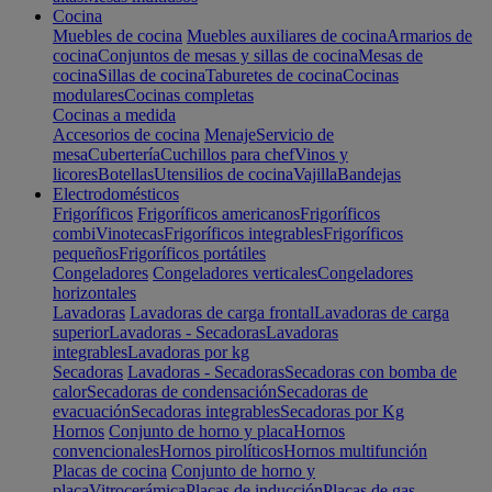
Cocina
Muebles de cocina
Muebles auxiliares de cocina
Armarios de
cocina
Conjuntos de mesas y sillas de cocina
Mesas de
cocina
Sillas de cocina
Taburetes de cocina
Cocinas
modulares
Cocinas completas
Cocinas a medida
Accesorios de cocina
Menaje
Servicio de
mesa
Cubertería
Cuchillos para chef
Vinos y
licores
Botellas
Utensilios de cocina
Vajilla
Bandejas
Electrodomésticos
Frigoríficos
Frigoríficos americanos
Frigoríficos
combi
Vinotecas
Frigoríficos integrables
Frigoríficos
pequeños
Frigoríficos portátiles
Congeladores
Congeladores verticales
Congeladores
horizontales
Lavadoras
Lavadoras de carga frontal
Lavadoras de carga
superior
Lavadoras - Secadoras
Lavadoras
integrables
Lavadoras por kg
Secadoras
Lavadoras - Secadoras
Secadoras con bomba de
calor
Secadoras de condensación
Secadoras de
evacuación
Secadoras integrables
Secadoras por Kg
Hornos
Conjunto de horno y placa
Hornos
convencionales
Hornos pirolíticos
Hornos multifunción
Placas de cocina
Conjunto de horno y
placa
Vitrocerámica
Placas de inducción
Placas de gas