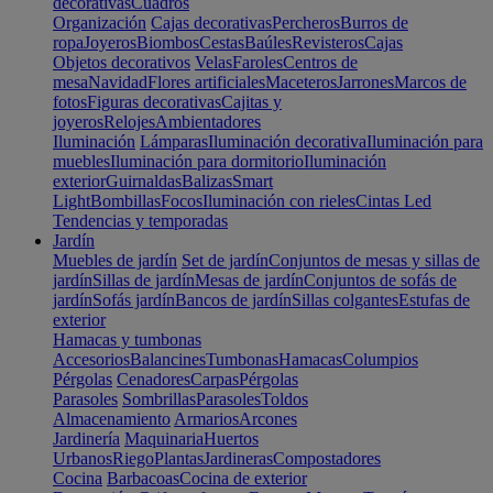
decorativas
Cuadros
Organización
Cajas decorativas
Percheros
Burros de
ropa
Joyeros
Biombos
Cestas
Baúles
Revisteros
Cajas
Objetos decorativos
Velas
Faroles
Centros de
mesa
Navidad
Flores artificiales
Maceteros
Jarrones
Marcos de
fotos
Figuras decorativas
Cajitas y
joyeros
Relojes
Ambientadores
Iluminación
Lámparas
Iluminación decorativa
Iluminación para
muebles
Iluminación para dormitorio
Iluminación
exterior
Guirnaldas
Balizas
Smart
Light
Bombillas
Focos
Iluminación con rieles
Cintas Led
Tendencias y temporadas
Jardín
Muebles de jardín
Set de jardín
Conjuntos de mesas y sillas de
jardín
Sillas de jardín
Mesas de jardín
Conjuntos de sofás de
jardín
Sofás jardín
Bancos de jardín
Sillas colgantes
Estufas de
exterior
Hamacas y tumbonas
Accesorios
Balancines
Tumbonas
Hamacas
Columpios
Pérgolas
Cenadores
Carpas
Pérgolas
Parasoles
Sombrillas
Parasoles
Toldos
Almacenamiento
Armarios
Arcones
Jardinería
Maquinaria
Huertos
Urbanos
Riego
Plantas
Jardineras
Compostadores
Cocina
Barbacoas
Cocina de exterior