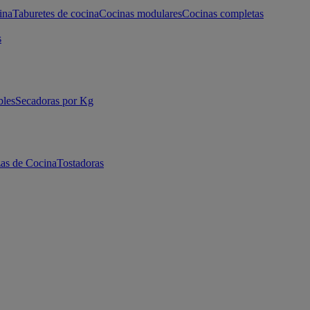
ina
Taburetes de cocina
Cocinas modulares
Cocinas completas
s
bles
Secadoras por Kg
as de Cocina
Tostadoras