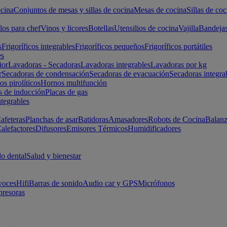
cina
Conjuntos de mesas y sillas de cocina
Mesas de cocina
Sillas de coc
los para chef
Vinos y licores
Botellas
Utensilios de cocina
Vajilla
Bandeja
s
Frigoríficos integrables
Frigoríficos pequeños
Frigoríficos portátiles
es
ior
Lavadoras - Secadoras
Lavadoras integrables
Lavadoras por kg
r
Secadoras de condensación
Secadoras de evacuación
Secadoras integra
s pirolíticos
Hornos multifunción
s de inducción
Placas de gas
ntegrables
afeteras
Planchas de asar
Batidoras
Amasadores
Robots de Cocina
Balanz
alefactores
Difusores
Emisores Térmicos
Humidificadores
o dental
Salud y bienestar
voces
Hifi
Barras de sonido
Audio car y GPS
Micrófonos
presoras