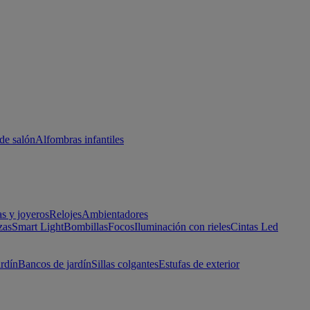
de salón
Alfombras infantiles
as y joyeros
Relojes
Ambientadores
zas
Smart Light
Bombillas
Focos
Iluminación con rieles
Cintas Led
ardín
Bancos de jardín
Sillas colgantes
Estufas de exterior