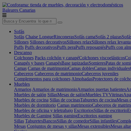
Baleares
Canarias
Sofás
Sofás
Chaise Longue
Rinconeras
Sofás cama
Sofás 2 plazas
Sofá
Sillones
Sillones decorativos
Sillones relax
Sillones relax levant
Puffs
Puffs decorativos
Puffs pera
Puffs reposapiés
Puffs con al
Descanso
Colchones
Packs colchón y canapé
Colchones viscoelásticos
Col
Canapés y bases
Canapés
Base tapizadas
Somieres
Patas de somi
Camas
Camas de matrimonio
Camas dobles
Camas individuales
Cabeceros
Cabeceros de matrimonio
Cabeceros juveniles
Complementos para colchones
Almohadas
Protectores de colch
Muebles
Armarios
Armarios de matrimonio
Armarios puertas batientes
Ar
Muebles de salón
Sillas
Mesas de salón
Muebles TV
Vitrinas
Apa
Muebles de cocina
Sillas de cocinas
Taburetes de cocina
Mesas d
Muebles de dormitorio
Camas matrimonio
Cabeceros de matrim
Muebles de oficina y teletrabajo
Escritorios
Sillas de escritorio
Es
Muebles de Gaming
Sillas gaming
Escritorios gaming
Sillas
Taburetes
Bancos
Sillas de comedor
Sillas infantiles
Complem
Mesas
Conjuntos de mesas y sillas
Mesas extensibles
Mesas alta