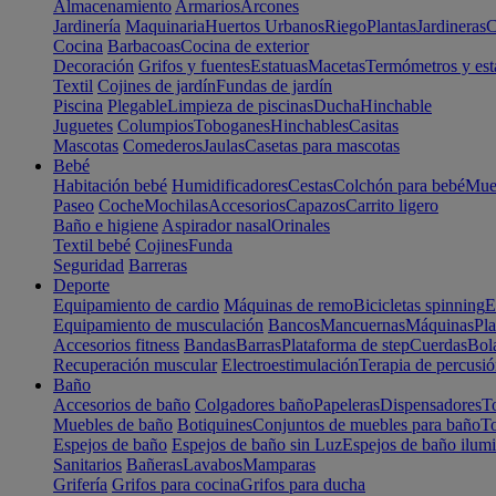
Almacenamiento
Armarios
Arcones
Jardinería
Maquinaria
Huertos Urbanos
Riego
Plantas
Jardineras
C
Cocina
Barbacoas
Cocina de exterior
Decoración
Grifos y fuentes
Estatuas
Macetas
Termómetros y est
Textil
Cojines de jardín
Fundas de jardín
Piscina
Plegable
Limpieza de piscinas
Ducha
Hinchable
Juguetes
Columpios
Toboganes
Hinchables
Casitas
Mascotas
Comederos
Jaulas
Casetas para mascotas
Bebé
Habitación bebé
Humidificadores
Cestas
Colchón para bebé
Mueb
Paseo
Coche
Mochilas
Accesorios
Capazos
Carrito ligero
Baño e higiene
Aspirador nasal
Orinales
Textil bebé
Cojines
Funda
Seguridad
Barreras
Deporte
Equipamiento de cardio
Máquinas de remo
Bicicletas spinning
E
Equipamiento de musculación
Bancos
Mancuernas
Máquinas
Pla
Accesorios fitness
Bandas
Barras
Plataforma de step
Cuerdas
Bola
Recuperación muscular
Electroestimulación
Terapia de percusi
Baño
Accesorios de baño
Colgadores baño
Papeleras
Dispensadores
To
Muebles de baño
Botiquines
Conjuntos de muebles para baño
To
Espejos de baño
Espejos de baño sin Luz
Espejos de baño ilum
Sanitarios
Bañeras
Lavabos
Mamparas
Grifería
Grifos para cocina
Grifos para ducha