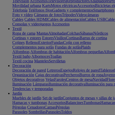
Televisión
Accesorios
Televisores
Reproductores
Adaptadores
Pr
Movilidad urbana
Karts
Motos eléctricas
Accesorios
Bicicletas el
Telefonía
Teléfonos fijos
Gadgets y complementos
Smartphones
Foto y vídeo
Cámaras de fotos
Trípodes
Videocámaras
Cables
Cables HDMI
Cables de alimentación
Cables USB
Cable
Consolas y videojuegos
Accesorios
Textil
Ropa de cama
Mantas
Almohadas
Colchas
Sábanas
Nórdicos
Cortinas y estores
Estores
Visillos
Cortinas
Barras de cortina
Cojines
Relleno
Exterior
Fundas
Cojín con relleno
Complementos para sofás
Fundas de sofás
Plaids
Alfombras
Alfombras de habitación
Alfombras pequeñas
Alfomb
Textil baño
Albornoces
Toallas
Textil cocina
Manteles
Servilletas
Decoración
Decoración de pared
Letreros
Espejos
Relojes de pared
Tableros
Organización
Cajas decorativas
Percheros
Burros de ropa
Joyero
Objetos decorativos
Velas
Faroles
Centros de mesa
Navidad
Flore
Iluminación
Lámparas
Iluminación decorativa
Iluminación para 
Tendencias y temporadas
Jardín
Muebles de jardín
Set de jardín
Conjuntos de mesas y sillas de j
Hamacas y tumbonas
Accesorios
Balancines
Tumbonas
Hamaca
Pérgolas
Cenadores
Carpas
Pérgolas
Parasoles
Sombrillas
Parasoles
Toldos