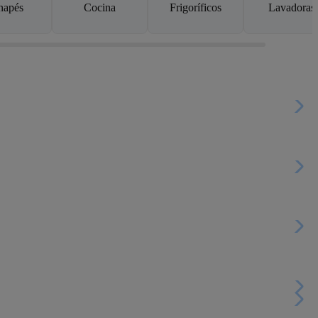
napés
Cocina
Frigoríficos
Lavadoras