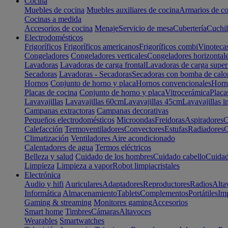
Cocina
Muebles de cocina
Muebles auxiliares de cocina
Armarios de co
Cocinas a medida
Accesorios de cocina
Menaje
Servicio de mesa
Cubertería
Cuchil
Electrodomésticos
Frigoríficos
Frigoríficos americanos
Frigoríficos combi
Vinoteca
Congeladores
Congeladores verticales
Congeladores horizontal
Lavadoras
Lavadoras de carga frontal
Lavadoras de carga super
Secadoras
Lavadoras - Secadoras
Secadoras con bomba de calo
Hornos
Conjunto de horno y placa
Hornos convencionales
Horno
Placas de cocina
Conjunto de horno y placa
Vitrocerámica
Placa
Lavavajillas
Lavavajillas 60cm
Lavavajillas 45cm
Lavavajillas i
Campanas extractoras
Campanas decorativas
Pequeños electrodomésticos
Microondas
Freidoras
Aspiradores
C
Calefacción
Termoventiladores
Convectores
Estufas
Radiadores
C
Climatización
Ventiladores
Aire acondicionado
Calentadores de agua
Termos eléctricos
Belleza y salud
Cuidado de los hombres
Cuidado cabello
Cuidad
Limpieza
Limpieza a vapor
Robot limpiacristales
Electrónica
Audio y hifi
Auriculares
Adaptadores
Reproductores
Radios
Alta
Informática
Almacenamiento
Tablets
Complementos
Portátiles
Im
Gaming & streaming
Monitores gaming
Accesorios
Smart home
Timbres
Cámaras
Altavoces
Wearables
Smartwatches