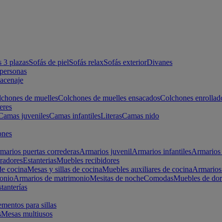
s 3 plazas
Sofás de piel
Sofás relax
Sofás exterior
Divanes
apersonas
macenaje
chones de muelles
Colchones de muelles ensacados
Colchones enrollad
eres
Camas juveniles
Camas infantiles
Literas
Camas nido
ones
marios puertas correderas
Armarios juvenil
Armarios infantiles
Armarios 
radores
Estanterias
Muebles recibidores
e cocina
Mesas y sillas de cocina
Muebles auxiliares de cocina
Armarios
onio
Armarios de matrimonio
Mesitas de noche
Comodas
Muebles de dor
tanterías
entos para sillas
s
Mesas multiusos