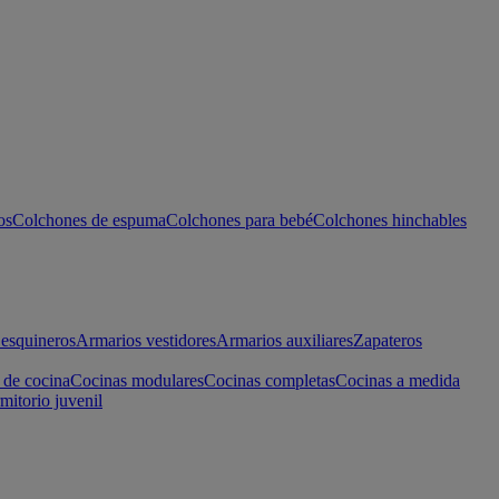
os
Colchones de espuma
Colchones para bebé
Colchones hinchables
esquineros
Armarios vestidores
Armarios auxiliares
Zapateros
 de cocina
Cocinas modulares
Cocinas completas
Cocinas a medida
mitorio juvenil