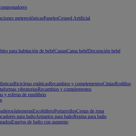
ompostadores
aciones metereológicas
Paneles
Cesped Artificial
les para habitación de bebé
Cunas
Cama bebé
Decoración bebé
lípticas
Bicicletas estáticas
Recambios y complementos
Cintas
Rodillos
taformas vibratorias
Recambios y complementos
s y esferas de equilibrio
ón
alleros
Jaboneras
Escobillero
Portarrollos
Cestas de ropa
cadores para baño
Armarios para baño
Repisa para baño
inados
Espejos de baño con aumento