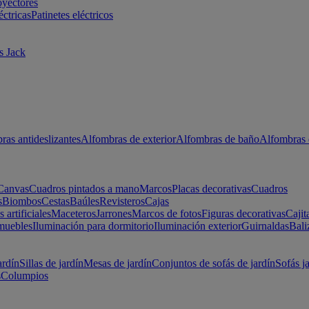
oyectores
éctricas
Patinetes eléctricos
s Jack
ras antideslizantes
Alfombras de exterior
Alfombras de baño
Alfombras 
Canvas
Cuadros pintados a mano
Marcos
Placas decorativas
Cuadros
s
Biombos
Cestas
Baúles
Revisteros
Cajas
s artificiales
Maceteros
Jarrones
Marcos de fotos
Figuras decorativas
Cajit
muebles
Iluminación para dormitorio
Iluminación exterior
Guirnaldas
Bali
ardín
Sillas de jardín
Mesas de jardín
Conjuntos de sofás de jardín
Sofás j
s
Columpios