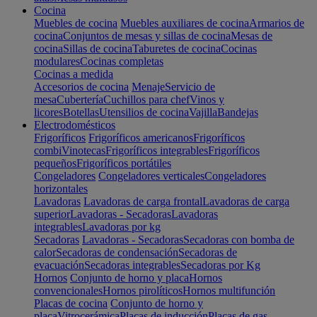
Cocina
Muebles de cocina
Muebles auxiliares de cocina
Armarios de
cocina
Conjuntos de mesas y sillas de cocina
Mesas de
cocina
Sillas de cocina
Taburetes de cocina
Cocinas
modulares
Cocinas completas
Cocinas a medida
Accesorios de cocina
Menaje
Servicio de
mesa
Cubertería
Cuchillos para chef
Vinos y
licores
Botellas
Utensilios de cocina
Vajilla
Bandejas
Electrodomésticos
Frigoríficos
Frigoríficos americanos
Frigoríficos
combi
Vinotecas
Frigoríficos integrables
Frigoríficos
pequeños
Frigoríficos portátiles
Congeladores
Congeladores verticales
Congeladores
horizontales
Lavadoras
Lavadoras de carga frontal
Lavadoras de carga
superior
Lavadoras - Secadoras
Lavadoras
integrables
Lavadoras por kg
Secadoras
Lavadoras - Secadoras
Secadoras con bomba de
calor
Secadoras de condensación
Secadoras de
evacuación
Secadoras integrables
Secadoras por Kg
Hornos
Conjunto de horno y placa
Hornos
convencionales
Hornos pirolíticos
Hornos multifunción
Placas de cocina
Conjunto de horno y
placa
Vitrocerámica
Placas de inducción
Placas de gas