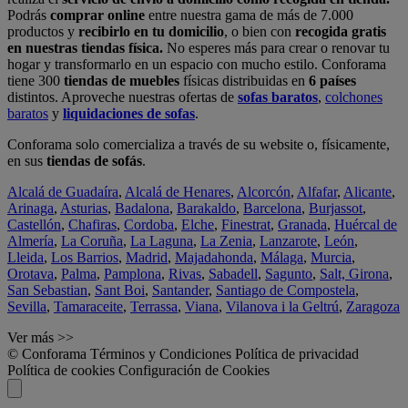
Podrás
comprar online
entre nuestra gama de más de 7.000
productos y
recibirlo en tu domicilio
, o bien con
recogida gratis
en nuestras tiendas física.
No esperes más para crear o renovar tu
hogar y transformarlo en un espacio con mucho estilo. Conforama
tiene 300
tiendas de muebles
físicas distribuidas en
6 países
distintos. Aproveche nuestras ofertas de
sofas baratos
,
colchones
baratos
y
liquidaciones de sofas
.
Conforama solo comercializa a través de su website o, físicamente,
en sus
tiendas de sofás
.
Alcalá de Guadaíra
,
Alcalá de Henares
,
Alcorcón
,
Alfafar
,
Alicante
,
Arinaga
,
Asturias
,
Badalona
,
Barakaldo
,
Barcelona
,
Burjassot
,
Castellón
,
Chafiras
,
Cordoba
,
Elche
,
Finestrat
,
Granada
,
Huércal de
Almería
,
La Coruña
,
La Laguna
,
La Zenia
,
Lanzarote
,
León
,
Lleida
,
Los Barrios
,
Madrid
,
Majadahonda
,
Málaga
,
Murcia
,
Orotava
,
Palma
,
Pamplona
,
Rivas
,
Sabadell
,
Sagunto
,
Salt, Girona
,
San Sebastian
,
Sant Boi
,
Santander
,
Santiago de Compostela
,
Sevilla
,
Tamaraceite
,
Terrassa
,
Viana
,
Vilanova i la Geltrú
,
Zaragoza
Ver más >>
© Conforama
Términos y Condiciones
Política de privacidad
Política de cookies
Configuración de Cookies