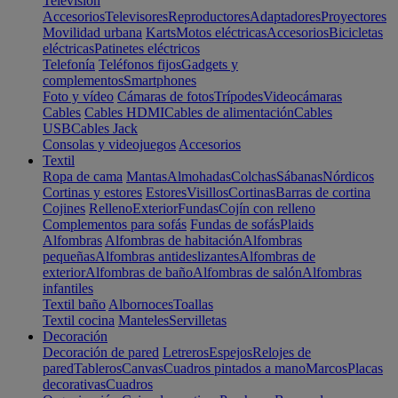
Televisión
Accesorios
Televisores
Reproductores
Adaptadores
Proyectores
Movilidad urbana
Karts
Motos eléctricas
Accesorios
Bicicletas
eléctricas
Patinetes eléctricos
Telefonía
Teléfonos fijos
Gadgets y
complementos
Smartphones
Foto y vídeo
Cámaras de fotos
Trípodes
Videocámaras
Cables
Cables HDMI
Cables de alimentación
Cables
USB
Cables Jack
Consolas y videojuegos
Accesorios
Textil
Ropa de cama
Mantas
Almohadas
Colchas
Sábanas
Nórdicos
Cortinas y estores
Estores
Visillos
Cortinas
Barras de cortina
Cojines
Relleno
Exterior
Fundas
Cojín con relleno
Complementos para sofás
Fundas de sofás
Plaids
Alfombras
Alfombras de habitación
Alfombras
pequeñas
Alfombras antideslizantes
Alfombras de
exterior
Alfombras de baño
Alfombras de salón
Alfombras
infantiles
Textil baño
Albornoces
Toallas
Textil cocina
Manteles
Servilletas
Decoración
Decoración de pared
Letreros
Espejos
Relojes de
pared
Tableros
Canvas
Cuadros pintados a mano
Marcos
Placas
decorativas
Cuadros