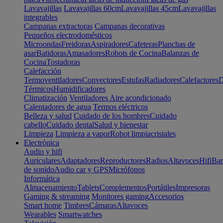
Lavavajillas
Lavavajillas 60cm
Lavavajillas 45cm
Lavavajillas
integrables
Campanas extractoras
Campanas decorativas
Pequeños electrodomésticos
Microondas
Freidoras
Aspiradores
Cafeteras
Planchas de
asar
Batidoras
Amasadores
Robots de Cocina
Balanzas de
Cocina
Tostadoras
Calefacción
Termoventiladores
Convectores
Estufas
Radiadores
Calefactores
D
Térmicos
Humidificadores
Climatización
Ventiladores
Aire acondicionado
Calentadores de agua
Termos eléctricos
Belleza y salud
Cuidado de los hombres
Cuidado
cabello
Cuidado dental
Salud y bienestar
Limpieza
Limpieza a vapor
Robot limpiacristales
Electrónica
Audio y hifi
Auriculares
Adaptadores
Reproductores
Radios
Altavoces
Hifi
Bar
de sonido
Audio car y GPS
Micrófonos
Informática
Almacenamiento
Tablets
Complementos
Portátiles
Impresoras
Gaming & streaming
Monitores gaming
Accesorios
Smart home
Timbres
Cámaras
Altavoces
Wearables
Smartwatches