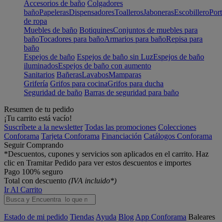
Accesorios de baño
Colgadores
baño
Papeleras
Dispensadores
Toalleros
Jaboneras
Escobillero
Port
de ropa
Muebles de baño
Botiquines
Conjuntos de muebles para
baño
Tocadores para baño
Armarios para baño
Repisa para
baño
Espejos de baño
Espejos de baño sin Luz
Espejos de baño
iluminados
Espejos de baño con aumento
Sanitarios
Bañeras
Lavabos
Mamparas
Grifería
Grifos para cocina
Grifos para ducha
Seguridad de baño
Barras de seguridad para baño
Resumen de tu pedido
¡Tu carrito está vacío!
Suscríbete a la newsletter
Todas las promociones
Colecciones
Conforama
Tarjeta Conforama
Financiación
Catálogos Conforama
Seguir Comprando
*Descuentos, cupones y servicios son aplicados en el carrito. Haz
clic en Tramitar Pedido para ver estos descuentos e importes
Pago 100% seguro
Total con descuento
(IVA incluido*)
Ir Al Carrito
Estado de mi pedido
Tiendas
Ayuda
Blog
App Conforama
Baleares