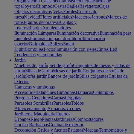
Organización
Cajas decorativas
Percheros
Burros de
ropa
Joyeros
Biombos
Cestas
Baúles
Revisteros
Cajas
Objetos decorativos
Velas
Faroles
Centros de
mesa
Navidad
Flores artificiales
Maceteros
Jarrones
Marcos de
fotos
Figuras decorativas
Cajitas y
joyeros
Relojes
Ambientadores
Iluminación
Lámparas
Iluminación decorativa
Iluminación para
muebles
Iluminación para dormitorio
Iluminación
exterior
Guirnaldas
Balizas
Smart
Light
Bombillas
Focos
Iluminación con rieles
Cintas Led
Tendencias y temporadas
Jardín
Muebles de jardín
Set de jardín
Conjuntos de mesas y sillas de
jardín
Sillas de jardín
Mesas de jardín
Conjuntos de sofás de
jardín
Sofás jardín
Bancos de jardín
Sillas colgantes
Estufas de
exterior
Hamacas y tumbonas
Accesorios
Balancines
Tumbonas
Hamacas
Columpios
Pérgolas
Cenadores
Carpas
Pérgolas
Parasoles
Sombrillas
Parasoles
Toldos
Almacenamiento
Armarios
Arcones
Jardinería
Maquinaria
Huertos
Urbanos
Riego
Plantas
Jardineras
Compostadores
Cocina
Barbacoas
Cocina de exterior
Decoración
Grifos y fuentes
Estatuas
Macetas
Termómetros y