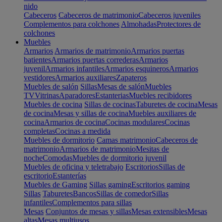
nido
Cabeceros
Cabeceros de matrimonio
Cabeceros juveniles
Complementos para colchones
Almohadas
Protectores de
colchones
Muebles
Armarios
Armarios de matrimonio
Armarios puertas
batientes
Armarios puertas correderas
Armarios
juvenil
Armarios infantiles
Armarios esquineros
Armarios
vestidores
Armarios auxiliares
Zapateros
Muebles de salón
Sillas
Mesas de salón
Muebles
TV
Vitrinas
Aparadores
Estanterias
Muebles recibidores
Muebles de cocina
Sillas de cocinas
Taburetes de cocina
Mesas
de cocina
Mesas y sillas de cocina
Muebles auxiliares de
cocina
Armarios de cocina
Cocinas modulares
Cocinas
completas
Cocinas a medida
Muebles de dormitorio
Camas matrimonio
Cabeceros de
matrimonio
Armarios de matrimonio
Mesitas de
noche
Comodas
Muebles de dormitorio juvenil
Muebles de oficina y teletrabajo
Escritorios
Sillas de
escritorio
Estanterías
Muebles de Gaming
Sillas gaming
Escritorios gaming
Sillas
Taburetes
Bancos
Sillas de comedor
Sillas
infantiles
Complementos para sillas
Mesas
Conjuntos de mesas y sillas
Mesas extensibles
Mesas
altas
Mesas multiusos