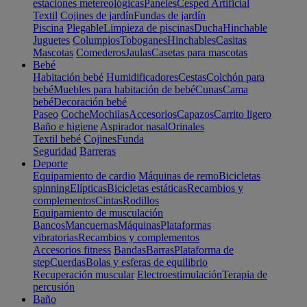
estaciones metereológicas
Paneles
Cesped Artificial
Textil
Cojines de jardín
Fundas de jardín
Piscina
Plegable
Limpieza de piscinas
Ducha
Hinchable
Juguetes
Columpios
Toboganes
Hinchables
Casitas
Mascotas
Comederos
Jaulas
Casetas para mascotas
Bebé
Habitación bebé
Humidificadores
Cestas
Colchón para
bebé
Muebles para habitación de bebé
Cunas
Cama
bebé
Decoración bebé
Paseo
Coche
Mochilas
Accesorios
Capazos
Carrito ligero
Baño e higiene
Aspirador nasal
Orinales
Textil bebé
Cojines
Funda
Seguridad
Barreras
Deporte
Equipamiento de cardio
Máquinas de remo
Bicicletas
spinning
Elípticas
Bicicletas estáticas
Recambios y
complementos
Cintas
Rodillos
Equipamiento de musculación
Bancos
Mancuernas
Máquinas
Plataformas
vibratorias
Recambios y complementos
Accesorios fitness
Bandas
Barras
Plataforma de
step
Cuerdas
Bolas y esferas de equilibrio
Recuperación muscular
Electroestimulación
Terapia de
percusión
Baño