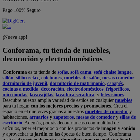
Pago 100% Seguro
¡Nueva app!
Conforama, tu tienda de muebles,
decoración y electrodomésticos
Conforama
es tu tienda de
sofás
,
sofá cama
,
sofá chaise longue
,
sillón
,
sillón relax
,
colchones
,
muebles de salón
,
mesas comedor
,
dormitorio de juvenil
,
dormitorio de matrimonio
,
canapés
,
cocinas a medida
,
decoración
,
electrodomésticos
,
frigoríficos
,
microondas
,
lavavajillas
,
lavadora secadora
, y
televisiones
.
Descubre nuestra amplia variedad de estilos en cualquier
muebles
para tu hogar,
con los mejores precios y promociones
. Crea el
espacio en el que vives gracias a nuestros
muebles de comedor
y
habitaciones,
armarios
y
zapateros
,
mesas de comedor
y
sillas de
escritorio
. Además, podrás decorar tu casa con multitud de
artículos, tener el mejor ocio con los productos de
imagen y sonido
y aprovechar tu
jardín
en las épocas de buen tiempo. Conforama
realiza el
servicio de envío a domicilio como recogida en tienda.