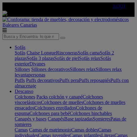
🔵Cambia tu electro con
-10% EXTRA
de descuento ☑️
AQUÍ
Baleares
Canarias
Sofás
Sofás
Chaise Longue
Rinconeras
Sofás cama
Sofás 2
plazas
Sofás 3 plazas
Sofás de piel
Sofás relax
Sofás
exterior
Divanes
Sillones
Sillones decorativos
Sillones relax
Sillones relax
levantapersonas
Puffs
Puffs decorativos
Puffs pera
Puffs reposapiés
Puffs con
almacenaje
Descanso
Colchones
Packs colchón y canapé
Colchones
viscoelásticos
Colchones de muelles
Colchones de muelles
ensacados
Colchones enrollados
Colchones de
espuma
Colchones para bebé
Colchones hinchables
Canapés y bases
Canapés
Base tapizadas
Somieres
Patas de
somieres
Camas
Camas de matrimonio
Camas dobles
Camas
individuales
Camas juveniles
Camas infantiles
Literas
Camas