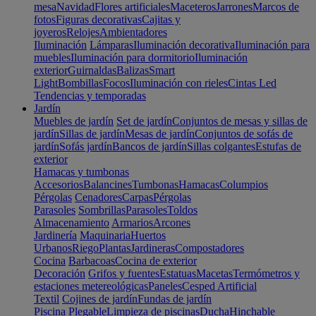
mesa
Navidad
Flores artificiales
Maceteros
Jarrones
Marcos de
fotos
Figuras decorativas
Cajitas y
joyeros
Relojes
Ambientadores
Iluminación
Lámparas
Iluminación decorativa
Iluminación para
muebles
Iluminación para dormitorio
Iluminación
exterior
Guirnaldas
Balizas
Smart
Light
Bombillas
Focos
Iluminación con rieles
Cintas Led
Tendencias y temporadas
Jardín
Muebles de jardín
Set de jardín
Conjuntos de mesas y sillas de
jardín
Sillas de jardín
Mesas de jardín
Conjuntos de sofás de
jardín
Sofás jardín
Bancos de jardín
Sillas colgantes
Estufas de
exterior
Hamacas y tumbonas
Accesorios
Balancines
Tumbonas
Hamacas
Columpios
Pérgolas
Cenadores
Carpas
Pérgolas
Parasoles
Sombrillas
Parasoles
Toldos
Almacenamiento
Armarios
Arcones
Jardinería
Maquinaria
Huertos
Urbanos
Riego
Plantas
Jardineras
Compostadores
Cocina
Barbacoas
Cocina de exterior
Decoración
Grifos y fuentes
Estatuas
Macetas
Termómetros y
estaciones metereológicas
Paneles
Cesped Artificial
Textil
Cojines de jardín
Fundas de jardín
Piscina
Plegable
Limpieza de piscinas
Ducha
Hinchable