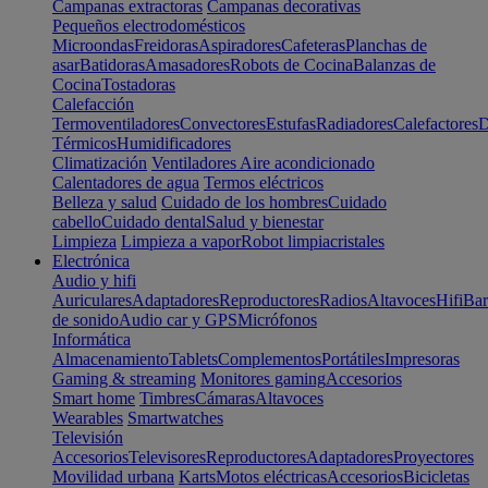
Campanas extractoras
Campanas decorativas
Pequeños electrodomésticos
Microondas
Freidoras
Aspiradores
Cafeteras
Planchas de
asar
Batidoras
Amasadores
Robots de Cocina
Balanzas de
Cocina
Tostadoras
Calefacción
Termoventiladores
Convectores
Estufas
Radiadores
Calefactores
D
Térmicos
Humidificadores
Climatización
Ventiladores
Aire acondicionado
Calentadores de agua
Termos eléctricos
Belleza y salud
Cuidado de los hombres
Cuidado
cabello
Cuidado dental
Salud y bienestar
Limpieza
Limpieza a vapor
Robot limpiacristales
Electrónica
Audio y hifi
Auriculares
Adaptadores
Reproductores
Radios
Altavoces
Hifi
Bar
de sonido
Audio car y GPS
Micrófonos
Informática
Almacenamiento
Tablets
Complementos
Portátiles
Impresoras
Gaming & streaming
Monitores gaming
Accesorios
Smart home
Timbres
Cámaras
Altavoces
Wearables
Smartwatches
Televisión
Accesorios
Televisores
Reproductores
Adaptadores
Proyectores
Movilidad urbana
Karts
Motos eléctricas
Accesorios
Bicicletas