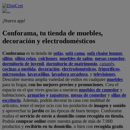
¡Nueva app!
Conforama, tu tienda de muebles,
decoración y electrodomésticos
Conforama
es tu tienda de
sofás
,
sofá cama
,
sofá chaise longue
,
sillón
,
sillón relax
,
colchones
,
muebles de salón
,
mesas comedor
,
dormitorio de juvenil
,
dormitorio de matrimonio
,
canapés
,
cocinas a medida
,
decoración
,
electrodomésticos
,
frigoríficos
,
microondas
,
lavavajillas
,
lavadora secadora
, y
televisiones
.
Descubre nuestra amplia variedad de estilos en cualquier
muebles
para tu hogar,
con los mejores precios y promociones
. Crea el
espacio en el que vives gracias a nuestros
muebles de comedor
y
habitaciones,
armarios
y
zapateros
,
mesas de comedor
y
sillas de
escritorio
. Además, podrás decorar tu casa con multitud de
artículos, tener el mejor ocio con los productos de
imagen y sonido
y aprovechar tu
jardín
en las épocas de buen tiempo. Conforama
realiza el
servicio de envío a domicilio como recogida en tienda.
Podrás
comprar online
entre nuestra gama de más de 7.000
productos y
recibirlo en tu domicilio
, o bien con
recogida gratis