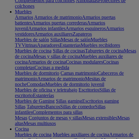
Complementos para colchones
Almohadas
Protectores de
colchones
Muebles
Armarios
Armarios de matrimonio
Armarios puertas
batientes
Armarios puertas correderas
Armarios
juvenil
Armarios infantiles
Armarios esquineros
Armarios
vestidores
Armarios auxiliares
Zapateros
Muebles de salón
Sillas
Mesas de salón
Muebles
TV
Vitrinas
Aparadores
Estanterias
Muebles recibidores
Muebles de cocina
Sillas de cocinas
Taburetes de cocina
Mesas
de cocina
Mesas y sillas de cocina
Muebles auxiliares de
cocina
Armarios de cocina
Cocinas modulares
Cocinas
completas
Cocinas a medida
Muebles de dormitorio
Camas matrimonio
Cabeceros de
matrimonio
Armarios de matrimonio
Mesitas de
noche
Comodas
Muebles de dormitorio juvenil
Muebles de oficina y teletrabajo
Escritorios
Sillas de
escritorio
Estanterías
Muebles de Gaming
Sillas gaming
Escritorios gaming
Sillas
Taburetes
Bancos
Sillas de comedor
Sillas
infantiles
Complementos para sillas
Mesas
Conjuntos de mesas y sillas
Mesas extensibles
Mesas
altas
Mesas multiusos
Cocina
Muebles de cocina
Muebles auxiliares de cocina
Armarios de