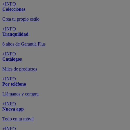
+INFO
Colecciones
Crea tu propio estilo
+INFO
Tranquilidad
6 años de Garantía Plus
+INFO
Catálogos
Miles de productos
+INFO
Por teléfono
Llámanos y compra
+INFO
Nueva app
Todo en tu móvil
+INFO