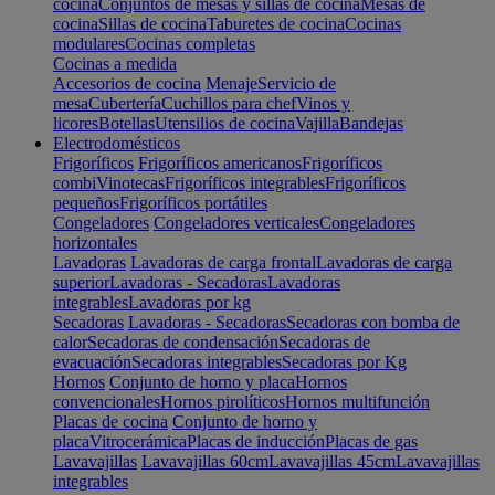
cocina
Conjuntos de mesas y sillas de cocina
Mesas de
cocina
Sillas de cocina
Taburetes de cocina
Cocinas
modulares
Cocinas completas
Cocinas a medida
Accesorios de cocina
Menaje
Servicio de
mesa
Cubertería
Cuchillos para chef
Vinos y
licores
Botellas
Utensilios de cocina
Vajilla
Bandejas
Electrodomésticos
Frigoríficos
Frigoríficos americanos
Frigoríficos
combi
Vinotecas
Frigoríficos integrables
Frigoríficos
pequeños
Frigoríficos portátiles
Congeladores
Congeladores verticales
Congeladores
horizontales
Lavadoras
Lavadoras de carga frontal
Lavadoras de carga
superior
Lavadoras - Secadoras
Lavadoras
integrables
Lavadoras por kg
Secadoras
Lavadoras - Secadoras
Secadoras con bomba de
calor
Secadoras de condensación
Secadoras de
evacuación
Secadoras integrables
Secadoras por Kg
Hornos
Conjunto de horno y placa
Hornos
convencionales
Hornos pirolíticos
Hornos multifunción
Placas de cocina
Conjunto de horno y
placa
Vitrocerámica
Placas de inducción
Placas de gas
Lavavajillas
Lavavajillas 60cm
Lavavajillas 45cm
Lavavajillas
integrables