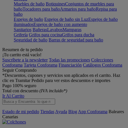
Muebles de baño
Botiquines
Conjuntos de muebles para
baño
Tocadores para baño
Armarios para baño
Repisa para
baño
Espejos de baño
Espejos de baño sin Luz
Espejos de baño
iluminados
Espejos de baño con aumento
Sanitarios
Bañeras
Lavabos
Mamparas
Grifería
Grifos para cocina
Grifos para ducha
Seguridad de baño
Barras de seguridad para baño
Resumen de tu pedido
¡Tu carrito está vacío!
Suscríbete a la newsletter
Todas las promociones
Colecciones
Conforama
Tarjeta Conforama
Financiación
Catálogos Conforama
Seguir Comprando
*Descuentos, cupones y servicios son aplicados en el carrito. Haz
clic en Tramitar Pedido para ver estos descuentos e importes
Pago 100% seguro
Total con descuento
(IVA incluido*)
Ir Al Carrito
Estado de mi pedido
Tiendas
Ayuda
Blog
App Conforama
Baleares
Canarias