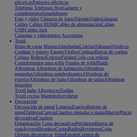
eléctricas
Patinetes eléctricos
Telefonía
Teléfonos fijos
Gadgets y
complementos
Smartphones
Foto y vídeo
Cámaras de fotos
Trípodes
Videocámaras
Cables
Cables HDMI
Cables de alimentación
Cables
USB
Cables Jack
Consolas y videojuegos
Accesorios
Textil
Ropa de cama
Mantas
Almohadas
Colchas
Sábanas
Nórdicos
Cortinas y estores
Estores
Visillos
Cortinas
Barras de cortina
Cojines
Relleno
Exterior
Fundas
Cojín con relleno
Complementos para sofás
Fundas de sofás
Plaids
Alfombras
Alfombras de habitación
Alfombras
pequeñas
Alfombras antideslizantes
Alfombras de
exterior
Alfombras de baño
Alfombras de salón
Alfombras
infantiles
Textil baño
Albornoces
Toallas
Textil cocina
Manteles
Servilletas
Decoración
Decoración de pared
Letreros
Espejos
Relojes de
pared
Tableros
Canvas
Cuadros pintados a mano
Marcos
Placas
decorativas
Cuadros
Organización
Cajas decorativas
Percheros
Burros de
ropa
Joyeros
Biombos
Cestas
Baúles
Revisteros
Cajas
Objetos decorativos
Velas
Faroles
Centros de