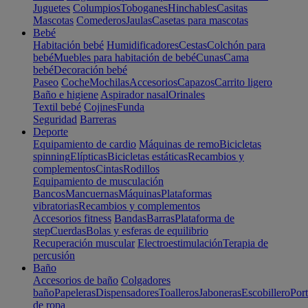
Juguetes
Columpios
Toboganes
Hinchables
Casitas
Mascotas
Comederos
Jaulas
Casetas para mascotas
Bebé
Habitación bebé
Humidificadores
Cestas
Colchón para
bebé
Muebles para habitación de bebé
Cunas
Cama
bebé
Decoración bebé
Paseo
Coche
Mochilas
Accesorios
Capazos
Carrito ligero
Baño e higiene
Aspirador nasal
Orinales
Textil bebé
Cojines
Funda
Seguridad
Barreras
Deporte
Equipamiento de cardio
Máquinas de remo
Bicicletas
spinning
Elípticas
Bicicletas estáticas
Recambios y
complementos
Cintas
Rodillos
Equipamiento de musculación
Bancos
Mancuernas
Máquinas
Plataformas
vibratorias
Recambios y complementos
Accesorios fitness
Bandas
Barras
Plataforma de
step
Cuerdas
Bolas y esferas de equilibrio
Recuperación muscular
Electroestimulación
Terapia de
percusión
Baño
Accesorios de baño
Colgadores
baño
Papeleras
Dispensadores
Toalleros
Jaboneras
Escobillero
Port
de ropa