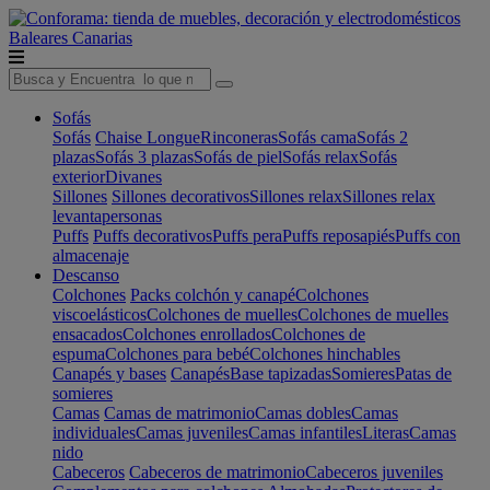
Baleares
Canarias
Sofás
Sofás
Chaise Longue
Rinconeras
Sofás cama
Sofás 2
plazas
Sofás 3 plazas
Sofás de piel
Sofás relax
Sofás
exterior
Divanes
Sillones
Sillones decorativos
Sillones relax
Sillones relax
levantapersonas
Puffs
Puffs decorativos
Puffs pera
Puffs reposapiés
Puffs con
almacenaje
Descanso
Colchones
Packs colchón y canapé
Colchones
viscoelásticos
Colchones de muelles
Colchones de muelles
ensacados
Colchones enrollados
Colchones de
espuma
Colchones para bebé
Colchones hinchables
Canapés y bases
Canapés
Base tapizadas
Somieres
Patas de
somieres
Camas
Camas de matrimonio
Camas dobles
Camas
individuales
Camas juveniles
Camas infantiles
Literas
Camas
nido
Cabeceros
Cabeceros de matrimonio
Cabeceros juveniles