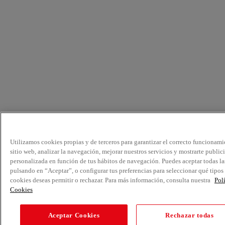
Utilizamos cookies propias y de terceros para garantizar el correcto funcionami
sitio web, analizar la navegación, mejorar nuestros servicios y mostrarte public
personalizada en función de tus hábitos de navegación. Puedes aceptar todas la
pulsando en “Aceptar”, o configurar tus preferencias para seleccionar qué tipos
cookies deseas permitir o rechazar. Para más información, consulta nuestra
Pol
Cookies
Aceptar Cookies
Rechazar todas