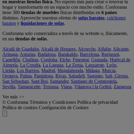
en nuestras tiendas física.
No esperes más para crear o renovar tu
hogar y transformarlo en un espacio con mucho estilo. Conforama
tiene 300
tiendas de muebles
físicas distribuidas en
6 países
distintos. Aproveche nuestras ofertas de
sofas baratos
,
colchones
baratos
y
liquidaciones de sofas
.
Conforama solo comercializa a través de su website o, físicamente,
en sus
tiendas de sofás
.
Alcalá de Guadaíra
,
Alcalá de Henares
,
Alcorcón
,
Alfafar
,
Alicante
,
Arinaga
,
Asturias
,
Badalona
,
Barakaldo
,
Barcelona
,
Burjassot
,
Castellón
,
Chafiras
,
Cordoba
,
Elche
,
Finestrat
,
Granada
,
Huércal de
Almería
,
La Coruña
,
La Laguna
,
La Zenia
,
Lanzarote
,
León
,
Lleida
,
Los Barrios
,
Madrid
,
Majadahonda
,
Málaga
,
Murcia
,
Orotava
,
Palma
,
Pamplona
,
Rivas
,
Sabadell
,
Sagunto
,
Salt, Girona
,
San Sebastian
,
Sant Boi
,
Santander
,
Santiago de Compostela
,
Sevilla
,
Tamaraceite
,
Terrassa
,
Viana
,
Vilanova i la Geltrú
,
Zaragoza
Ver más >>
© Conforama
Términos y Condiciones
Política de privacidad
Política de cookies
Configuración de Cookies