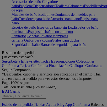
Accesorios de baño
Colgadores
baño
Papeleras
Dispensadores
Toalleros
Jaboneras
Escobillero
Port
de ropa
Muebles de baño
Botiquines
Conjuntos de muebles para
baño
Tocadores para baño
Armarios para baño
Repisa para
baño
Espejos de baño
Espejos de baño sin Luz
Espejos de baño
iluminados
Espejos de baño con aumento
Sanitarios
Bañeras
Lavabos
Mamparas
Grifería
Grifos para cocina
Grifos para ducha
Seguridad de baño
Barras de seguridad para baño
Resumen de tu pedido
¡Tu carrito está vacío!
Suscríbete a la newsletter
Todas las promociones
Colecciones
Conforama
Tarjeta Conforama
Financiación
Catálogos Conforama
Seguir Comprando
*Descuentos, cupones y servicios son aplicados en el carrito. Haz
clic en Tramitar Pedido para ver estos descuentos e importes
Pago 100% seguro
Total con descuento
(IVA incluido*)
Ir Al Carrito
Estado de mi pedido
Tiendas
Ayuda
Blog
App Conforama
Baleares