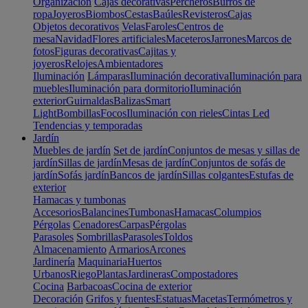
Organización
Cajas decorativas
Percheros
Burros de
ropa
Joyeros
Biombos
Cestas
Baúles
Revisteros
Cajas
Objetos decorativos
Velas
Faroles
Centros de
mesa
Navidad
Flores artificiales
Maceteros
Jarrones
Marcos de
fotos
Figuras decorativas
Cajitas y
joyeros
Relojes
Ambientadores
Iluminación
Lámparas
Iluminación decorativa
Iluminación para
muebles
Iluminación para dormitorio
Iluminación
exterior
Guirnaldas
Balizas
Smart
Light
Bombillas
Focos
Iluminación con rieles
Cintas Led
Tendencias y temporadas
Jardín
Muebles de jardín
Set de jardín
Conjuntos de mesas y sillas de
jardín
Sillas de jardín
Mesas de jardín
Conjuntos de sofás de
jardín
Sofás jardín
Bancos de jardín
Sillas colgantes
Estufas de
exterior
Hamacas y tumbonas
Accesorios
Balancines
Tumbonas
Hamacas
Columpios
Pérgolas
Cenadores
Carpas
Pérgolas
Parasoles
Sombrillas
Parasoles
Toldos
Almacenamiento
Armarios
Arcones
Jardinería
Maquinaria
Huertos
Urbanos
Riego
Plantas
Jardineras
Compostadores
Cocina
Barbacoas
Cocina de exterior
Decoración
Grifos y fuentes
Estatuas
Macetas
Termómetros y