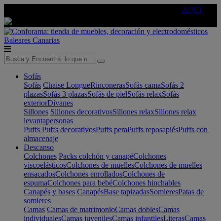
🔵Cambia tu electro con
-10% EXTRA
de descuento ☑️
AQUÍ
Baleares
Canarias
Sofás
Sofás
Chaise Longue
Rinconeras
Sofás cama
Sofás 2
plazas
Sofás 3 plazas
Sofás de piel
Sofás relax
Sofás
exterior
Divanes
Sillones
Sillones decorativos
Sillones relax
Sillones relax
levantapersonas
Puffs
Puffs decorativos
Puffs pera
Puffs reposapiés
Puffs con
almacenaje
Descanso
Colchones
Packs colchón y canapé
Colchones
viscoelásticos
Colchones de muelles
Colchones de muelles
ensacados
Colchones enrollados
Colchones de
espuma
Colchones para bebé
Colchones hinchables
Canapés y bases
Canapés
Base tapizadas
Somieres
Patas de
somieres
Camas
Camas de matrimonio
Camas dobles
Camas
individuales
Camas juveniles
Camas infantiles
Literas
Camas