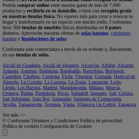
Podrás
comprar online
entre nuestra gama de más de 7.000
productos y
recibirlo en tu domicilio
, o bien con
recogida gratis
en nuestras tiendas física.
No esperes más para crear o renovar tu
hogar y transformarlo en un espacio con mucho estilo. Conforama
tiene 300
tiendas de muebles
físicas distribuidas en
6 países
distintos. Aproveche nuestras ofertas de
sofas baratos
,
colchones
baratos
y
liquidaciones de sofas
.
Conforama solo comercializa a través de su website o, físicamente,
en sus
tiendas de sofás
.
Alcalá de Guadaíra
,
Alcalá de Henares
,
Alcorcón
,
Alfafar
,
Alicante
,
Arinaga
,
Asturias
,
Badalona
,
Barakaldo
,
Barcelona
,
Burjassot
,
Castellón
,
Chafiras
,
Cordoba
,
Elche
,
Finestrat
,
Granada
,
Huércal de
Almería
,
La Coruña
,
La Laguna
,
La Zenia
,
Lanzarote
,
León
,
Lleida
,
Los Barrios
,
Madrid
,
Majadahonda
,
Málaga
,
Murcia
,
Orotava
,
Palma
,
Pamplona
,
Rivas
,
Sabadell
,
Sagunto
,
Salt, Girona
,
San Sebastian
,
Sant Boi
,
Santander
,
Santiago de Compostela
,
Sevilla
,
Tamaraceite
,
Terrassa
,
Viana
,
Vilanova i la Geltrú
,
Zaragoza
Ver más >>
© Conforama
Términos y Condiciones
Política de privacidad
Política de cookies
Configuración de Cookies