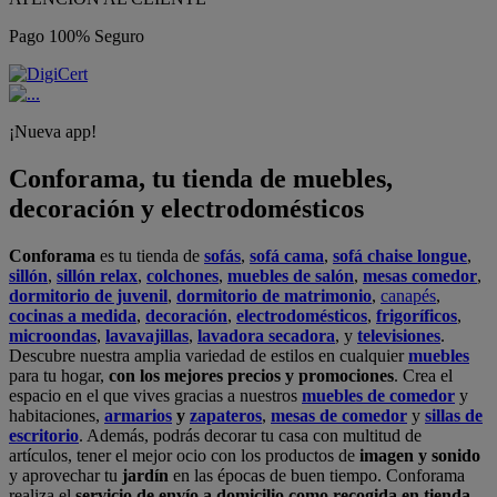
Pago 100% Seguro
¡Nueva app!
Conforama, tu tienda de muebles,
decoración y electrodomésticos
Conforama
es tu tienda de
sofás
,
sofá cama
,
sofá chaise longue
,
sillón
,
sillón relax
,
colchones
,
muebles de salón
,
mesas comedor
,
dormitorio de juvenil
,
dormitorio de matrimonio
,
canapés
,
cocinas a medida
,
decoración
,
electrodomésticos
,
frigoríficos
,
microondas
,
lavavajillas
,
lavadora secadora
, y
televisiones
.
Descubre nuestra amplia variedad de estilos en cualquier
muebles
para tu hogar,
con los mejores precios y promociones
. Crea el
espacio en el que vives gracias a nuestros
muebles de comedor
y
habitaciones,
armarios
y
zapateros
,
mesas de comedor
y
sillas de
escritorio
. Además, podrás decorar tu casa con multitud de
artículos, tener el mejor ocio con los productos de
imagen y sonido
y aprovechar tu
jardín
en las épocas de buen tiempo. Conforama
realiza el
servicio de envío a domicilio como recogida en tienda.