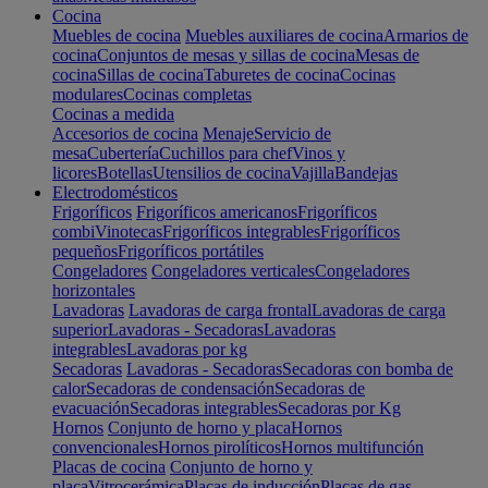
Cocina
Muebles de cocina
Muebles auxiliares de cocina
Armarios de
cocina
Conjuntos de mesas y sillas de cocina
Mesas de
cocina
Sillas de cocina
Taburetes de cocina
Cocinas
modulares
Cocinas completas
Cocinas a medida
Accesorios de cocina
Menaje
Servicio de
mesa
Cubertería
Cuchillos para chef
Vinos y
licores
Botellas
Utensilios de cocina
Vajilla
Bandejas
Electrodomésticos
Frigoríficos
Frigoríficos americanos
Frigoríficos
combi
Vinotecas
Frigoríficos integrables
Frigoríficos
pequeños
Frigoríficos portátiles
Congeladores
Congeladores verticales
Congeladores
horizontales
Lavadoras
Lavadoras de carga frontal
Lavadoras de carga
superior
Lavadoras - Secadoras
Lavadoras
integrables
Lavadoras por kg
Secadoras
Lavadoras - Secadoras
Secadoras con bomba de
calor
Secadoras de condensación
Secadoras de
evacuación
Secadoras integrables
Secadoras por Kg
Hornos
Conjunto de horno y placa
Hornos
convencionales
Hornos pirolíticos
Hornos multifunción
Placas de cocina
Conjunto de horno y
placa
Vitrocerámica
Placas de inducción
Placas de gas