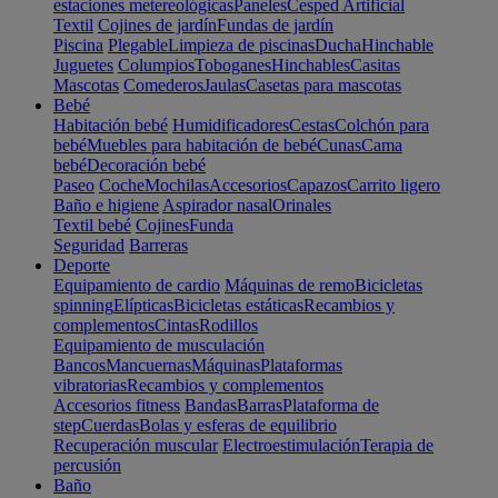
estaciones metereológicas
Paneles
Cesped Artificial
Textil
Cojines de jardín
Fundas de jardín
Piscina
Plegable
Limpieza de piscinas
Ducha
Hinchable
Juguetes
Columpios
Toboganes
Hinchables
Casitas
Mascotas
Comederos
Jaulas
Casetas para mascotas
Bebé
Habitación bebé
Humidificadores
Cestas
Colchón para
bebé
Muebles para habitación de bebé
Cunas
Cama
bebé
Decoración bebé
Paseo
Coche
Mochilas
Accesorios
Capazos
Carrito ligero
Baño e higiene
Aspirador nasal
Orinales
Textil bebé
Cojines
Funda
Seguridad
Barreras
Deporte
Equipamiento de cardio
Máquinas de remo
Bicicletas
spinning
Elípticas
Bicicletas estáticas
Recambios y
complementos
Cintas
Rodillos
Equipamiento de musculación
Bancos
Mancuernas
Máquinas
Plataformas
vibratorias
Recambios y complementos
Accesorios fitness
Bandas
Barras
Plataforma de
step
Cuerdas
Bolas y esferas de equilibrio
Recuperación muscular
Electroestimulación
Terapia de
percusión
Baño