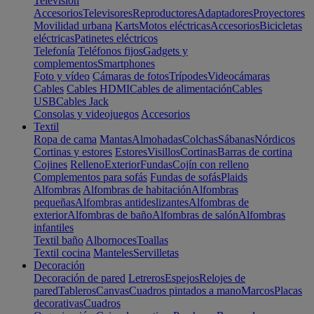
Televisión
Accesorios
Televisores
Reproductores
Adaptadores
Proyectores
Movilidad urbana
Karts
Motos eléctricas
Accesorios
Bicicletas
eléctricas
Patinetes eléctricos
Telefonía
Teléfonos fijos
Gadgets y
complementos
Smartphones
Foto y vídeo
Cámaras de fotos
Trípodes
Videocámaras
Cables
Cables HDMI
Cables de alimentación
Cables
USB
Cables Jack
Consolas y videojuegos
Accesorios
Textil
Ropa de cama
Mantas
Almohadas
Colchas
Sábanas
Nórdicos
Cortinas y estores
Estores
Visillos
Cortinas
Barras de cortina
Cojines
Relleno
Exterior
Fundas
Cojín con relleno
Complementos para sofás
Fundas de sofás
Plaids
Alfombras
Alfombras de habitación
Alfombras
pequeñas
Alfombras antideslizantes
Alfombras de
exterior
Alfombras de baño
Alfombras de salón
Alfombras
infantiles
Textil baño
Albornoces
Toallas
Textil cocina
Manteles
Servilletas
Decoración
Decoración de pared
Letreros
Espejos
Relojes de
pared
Tableros
Canvas
Cuadros pintados a mano
Marcos
Placas
decorativas
Cuadros