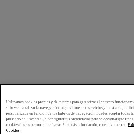
Utilizamos cookies propias y de terceros para garantizar el correcto funcionami
sitio web, analizar la navegación, mejorar nuestros servicios y mostrarte public
personalizada en función de tus hábitos de navegación. Puedes aceptar todas la
pulsando en “Aceptar”, o configurar tus preferencias para seleccionar qué tipos
cookies deseas permitir o rechazar. Para más información, consulta nuestra
Pol
Cookies