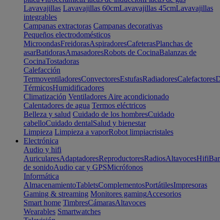
Lavavajillas
Lavavajillas 60cm
Lavavajillas 45cm
Lavavajillas
integrables
Campanas extractoras
Campanas decorativas
Pequeños electrodomésticos
Microondas
Freidoras
Aspiradores
Cafeteras
Planchas de
asar
Batidoras
Amasadores
Robots de Cocina
Balanzas de
Cocina
Tostadoras
Calefacción
Termoventiladores
Convectores
Estufas
Radiadores
Calefactores
D
Térmicos
Humidificadores
Climatización
Ventiladores
Aire acondicionado
Calentadores de agua
Termos eléctricos
Belleza y salud
Cuidado de los hombres
Cuidado
cabello
Cuidado dental
Salud y bienestar
Limpieza
Limpieza a vapor
Robot limpiacristales
Electrónica
Audio y hifi
Auriculares
Adaptadores
Reproductores
Radios
Altavoces
Hifi
Bar
de sonido
Audio car y GPS
Micrófonos
Informática
Almacenamiento
Tablets
Complementos
Portátiles
Impresoras
Gaming & streaming
Monitores gaming
Accesorios
Smart home
Timbres
Cámaras
Altavoces
Wearables
Smartwatches