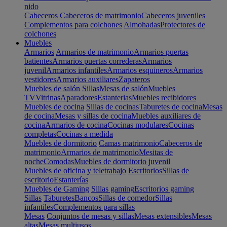
nido
Cabeceros
Cabeceros de matrimonio
Cabeceros juveniles
Complementos para colchones
Almohadas
Protectores de
colchones
Muebles
Armarios
Armarios de matrimonio
Armarios puertas
batientes
Armarios puertas correderas
Armarios
juvenil
Armarios infantiles
Armarios esquineros
Armarios
vestidores
Armarios auxiliares
Zapateros
Muebles de salón
Sillas
Mesas de salón
Muebles
TV
Vitrinas
Aparadores
Estanterias
Muebles recibidores
Muebles de cocina
Sillas de cocinas
Taburetes de cocina
Mesas
de cocina
Mesas y sillas de cocina
Muebles auxiliares de
cocina
Armarios de cocina
Cocinas modulares
Cocinas
completas
Cocinas a medida
Muebles de dormitorio
Camas matrimonio
Cabeceros de
matrimonio
Armarios de matrimonio
Mesitas de
noche
Comodas
Muebles de dormitorio juvenil
Muebles de oficina y teletrabajo
Escritorios
Sillas de
escritorio
Estanterías
Muebles de Gaming
Sillas gaming
Escritorios gaming
Sillas
Taburetes
Bancos
Sillas de comedor
Sillas
infantiles
Complementos para sillas
Mesas
Conjuntos de mesas y sillas
Mesas extensibles
Mesas
altas
Mesas multiusos